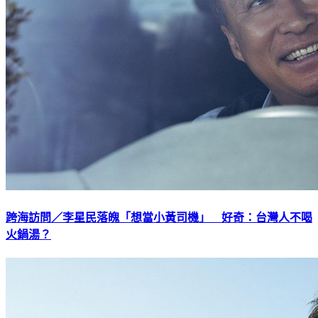
跨海訪問／李星民落魄「想當小黃司機」 好奇：台灣人不喝
火鍋湯？