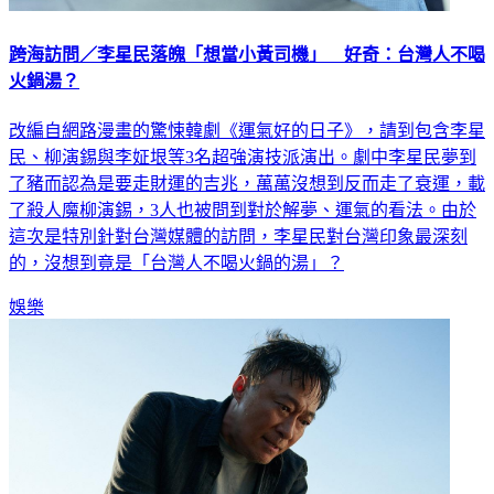
跨海訪問／李星民落魄「想當小黃司機」 好奇：台灣人不喝
火鍋湯？
改編自網路漫畫的驚悚韓劇《運氣好的日子》，請到包含李星
民、柳演錫與李姃垠等3名超強演技派演出。劇中李星民夢到
了豬而認為是要走財運的吉兆，萬萬沒想到反而走了衰運，載
了殺人魔柳演錫，3人也被問到對於解夢、運氣的看法。由於
這次是特別針對台灣媒體的訪問，李星民對台灣印象最深刻
的，沒想到竟是「台灣人不喝火鍋的湯」？
娛樂