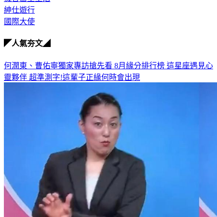
紳仕遊行
國際大使
◤人氣夯文◢
何潤東、曹佑寧獨家專訪搶先看
8月緣分排行榜 這星座遇見心
靈夥伴
超準測字!這輩子正緣何時會出現