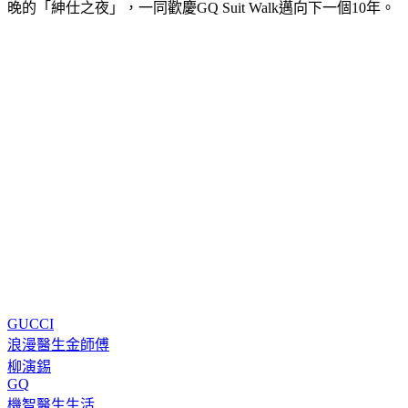
晚的「紳仕之夜」，一同歡慶GQ Suit Walk邁向下一個10年。
GUCCI
浪漫醫生金師傅
柳演錫
GQ
機智醫生生活