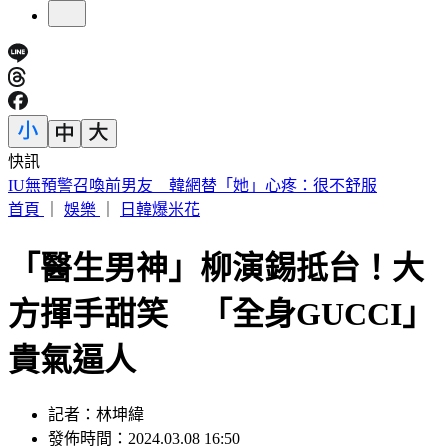
快訊
快訊／財神爺不在家 威力彩頭獎、二獎雙槓龜
首頁
｜
娛樂
｜
日韓爆米花
「醫生男神」柳演錫抵台！大
方揮手甜笑 「全身GUCCI」
貴氣逼人
記者：林坤緯
發佈時間：2024.03.08 16:50