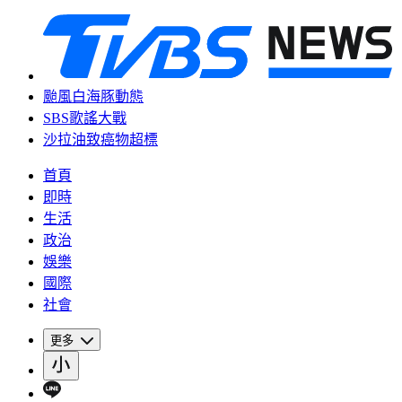
颱風白海豚動態
SBS歌謠大戰
沙拉油致癌物超標
首頁
即時
生活
政治
娛樂
國際
社會
更多