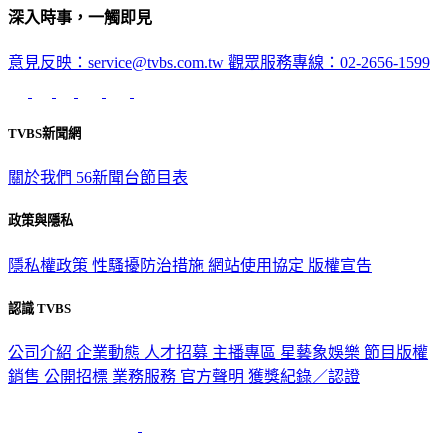
深入時事，一觸即見
意見反映：service@tvbs.com.tw
觀眾服務專線：02-2656-1599
TVBS新聞網
關於我們
56新聞台節目表
政策與隱私
隱私權政策
性騷擾防治措施
網站使用協定
版權宣告
認識 TVBS
公司介紹
企業動態
人才招募
主播專區
星藝象娛樂
節目版權
銷售
公開招標
業務服務
官方聲明
獲獎紀錄／認證