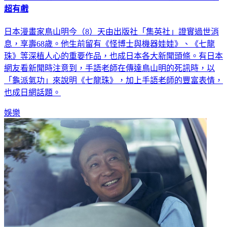
超有戲
日本漫畫家鳥山明今（8）天由出版社「集英社」證實過世消
息，享壽68歲。他生前留有《怪博士與機器娃娃》、《七龍
珠》等深植人心的重要作品，也成日本各大新聞頭條。有日本
網友看新聞時注意到，手語老師在傳達鳥山明的死訊時，以
「龜派氣功」來說明《七龍珠》，加上手語老師的豐富表情，
也成日網話題。
娛樂