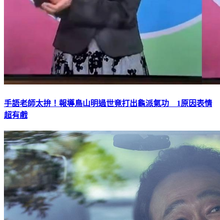
手語老師太拚！報導鳥山明過世竟打出龜派氣功 1原因表情
超有戲