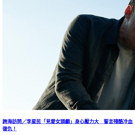
跨海訪問／李星民「見愛女頭顱」身心壓力大 誓言殘酷冷血
復仇！