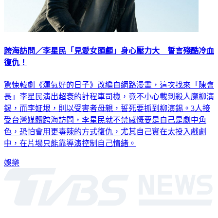
跨海訪問／李星民「見愛女頭顱」身心壓力大 誓言殘酷冷血
復仇！
驚悚韓劇《運氣好的日子》改編自網路漫畫，這次找來「陳會
長」李星民演出超衰的計程車司機，竟不小心載到殺人魔柳演
錫，而李姃垠，則以受害者母親，誓死要抓到柳演錫。3人接
受台灣媒體跨海訪問，李星民就不禁感慨要是自己是劇中角
色，恐怕會用更毒辣的方式復仇，尤其自己實在太投入戲劇
中，在片場只能靠導演控制自己情緒。
娛樂