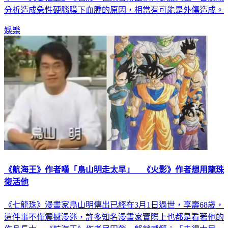
分析造成急性硬腦膜下血腫的原因，相當有可能是外傷造成。
娛樂
《航海王》作者嘆「鳥山明走太早」 《火影》作者想用龍珠
復活他
《七龍珠》漫畫家鳥山明傳出已經在3月1日過世，享壽68歲，
這件事不僅震撼漫迷，許多知名漫畫家實際上也都是看著他的