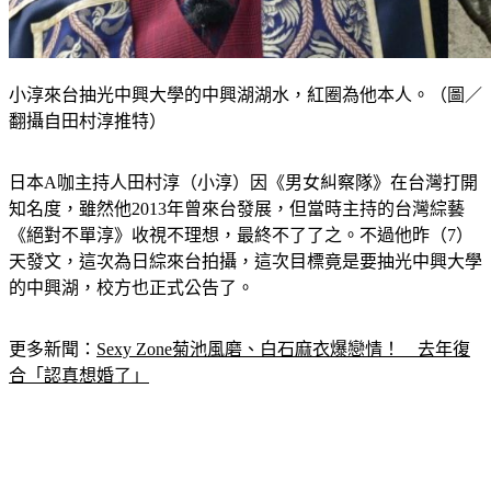
小淳來台抽光中興大學的中興湖湖水，紅圈為他本人。（圖／
翻攝自田村淳推特）
日本A咖主持人田村淳（小淳）因《男女糾察隊》在台灣打開
知名度，雖然他2013年曾來台發展，但當時主持的台灣綜藝
《絕對不單淳》收視不理想，最終不了了之。不過他昨（7）
天發文，這次為日綜來台拍攝，這次目標竟是要抽光中興大學
的中興湖，校方也正式公告了。
更多新聞：
Sexy Zone菊池風磨、白石麻衣爆戀情！　去年復
合「認真想婚了」