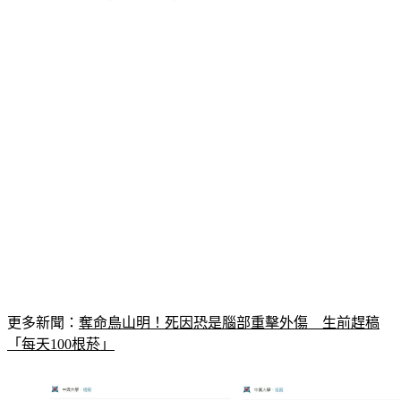
更多新聞：
奪命鳥山明！死因恐是腦部重擊外傷　生前趕稿
「每天100根菸」