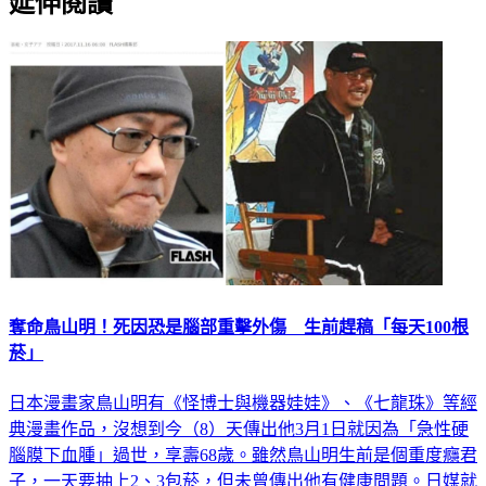
延伸閱讀
奪命鳥山明！死因恐是腦部重擊外傷 生前趕稿「每天100根
菸」
日本漫畫家鳥山明有《怪博士與機器娃娃》、《七龍珠》等經
典漫畫作品，沒想到今（8）天傳出他3月1日就因為「急性硬
腦膜下血腫」過世，享壽68歲。雖然鳥山明生前是個重度癮君
子，一天要抽上2、3包菸，但未曾傳出他有健康問題。日媒就