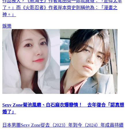
作品長大，《航海王》作者尾田榮一郎就感慨：「走得太早
了。」而《火影忍者》作者岸本齊史則稱他為：「漫畫之
神。」
娛樂
Sexy Zone菊池風磨、白石麻衣爆戀情！ 去年復合「認真想
婚了」
日本男團Sexy Zone從去（2023）年到今（2024）年成員持續