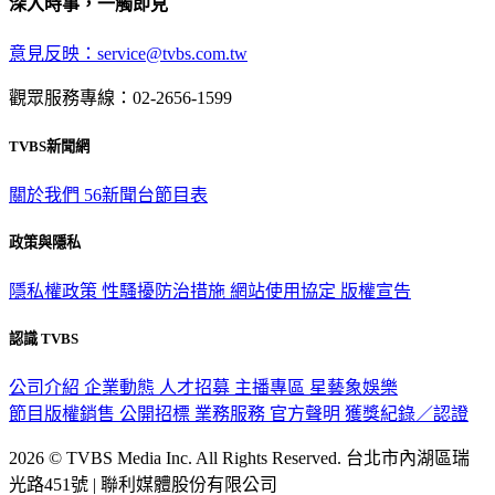
深入時事，一觸即見
意見反映：service@tvbs.com.tw
觀眾服務專線：02-2656-1599
TVBS新聞網
關於我們
56新聞台節目表
政策與隱私
隱私權政策
性騷擾防治措施
網站使用協定
版權宣告
認識 TVBS
公司介紹
企業動態
人才招募
主播專區
星藝象娛樂
節目版權銷售
公開招標
業務服務
官方聲明
獲獎紀錄／認證
2026 © TVBS Media Inc. All Rights Reserved. 台北市內湖區瑞
光路451號 | 聯利媒體股份有限公司