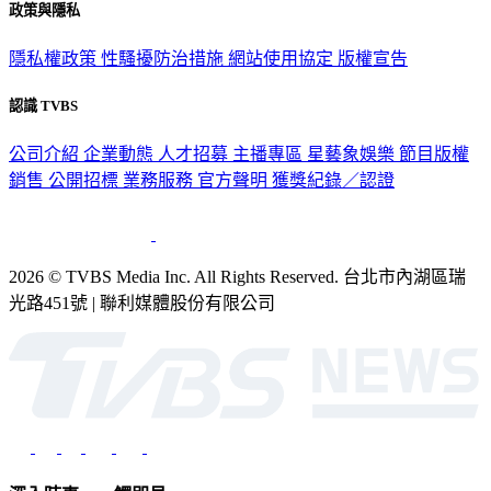
政策與隱私
隱私權政策
性騷擾防治措施
網站使用協定
版權宣告
認識 TVBS
公司介紹
企業動態
人才招募
主播專區
星藝象娛樂
節目版權
銷售
公開招標
業務服務
官方聲明
獲獎紀錄／認證
2026 © TVBS Media Inc. All Rights Reserved. 台北市內湖區瑞
光路451號 | 聯利媒體股份有限公司