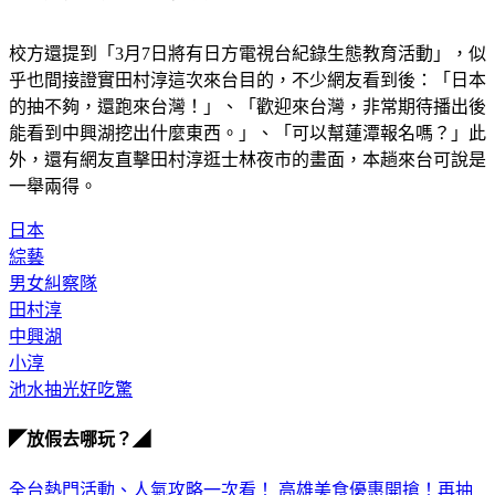
校方還提到「3月7日將有日方電視台紀錄生態教育活動」，似
乎也間接證實田村淳這次來台目的，不少網友看到後：「日本
的抽不夠，還跑來台灣！」、「歡迎來台灣，非常期待播出後
能看到中興湖挖出什麼東西。」、「可以幫蓮潭報名嗎？」此
外，還有網友直擊田村淳逛士林夜市的畫面，本趟來台可說是
一舉兩得。
日本
綜藝
男女糾察隊
田村淳
中興湖
小淳
池水抽光好吃驚
◤放假去哪玩？◢
全台熱門活動、人氣攻略一次看！
高雄美食優惠開搶！再抽