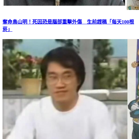
奪命鳥山明！死因恐是腦部重擊外傷 生前趕稿「每天100根
菸」