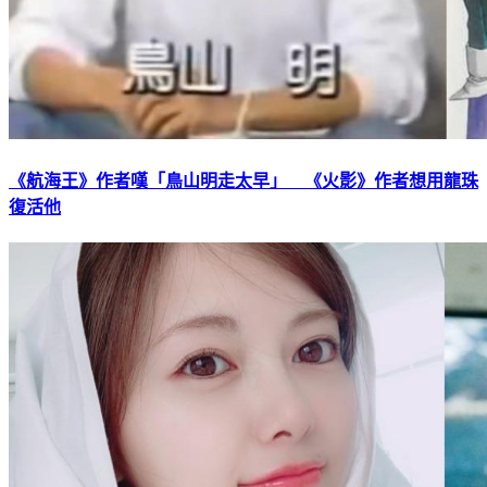
《航海王》作者嘆「鳥山明走太早」 《火影》作者想用龍珠
復活他