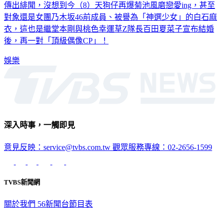
傳出緋聞，沒想到今（8）天狗仔再爆菊池風磨戀愛ing，甚至
對象還是女團乃木坂46前成員、被譽為「神選少女」的白石麻
衣，這也是繼堂本剛與桃色幸運草Z隊長百田夏菜子宣布結婚
後，再一對「頂級偶像CP」！
娛樂
深入時事，一觸即見
意見反映：service@tvbs.com.tw
觀眾服務專線：02-2656-1599
TVBS新聞網
關於我們
56新聞台節目表