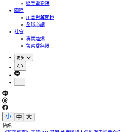
娛樂電影院
國際
川普對等關稅
全球必讀
社會
毒駕連爆
警察愛無限
更多
快訊