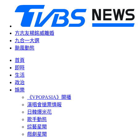
方志友楊銘威離婚
九合一大選
颱風動態
首頁
即時
生活
政治
娛樂
《VPOPASIA》開播
演唱會搶票情報
日韓爆米花
歌手動態
綜藝星聞
戲劇星聞