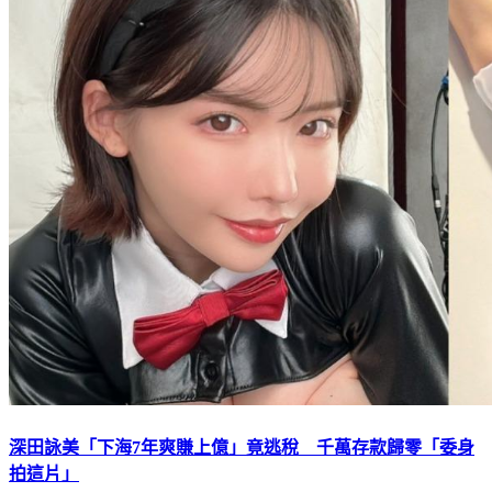
深田詠美「下海7年爽賺上億」竟逃稅 千萬存款歸零「委身
拍這片」