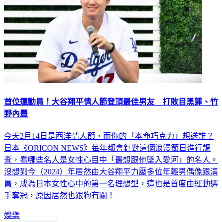
首位運動員！大谷翔平情人節登頂最佳男友 打敗目黑蓮、竹
野內豐
今天2月14日是西洋情人節，而你的「本命巧克力」想送誰？
日本《ORICON NEWS》每年都會針對這個浪漫節日進行調
查，看哪些名人是女性心目中「最想跟他墜入愛河」的名人。
沒想到今（2024）年居然由大谷翔平力壓多位年輕男偶像跟演
員，成為日本女性心中的第一名理想型，這也是首度由運動選
手奪冠，原因居然也跟狗有關！
娛樂