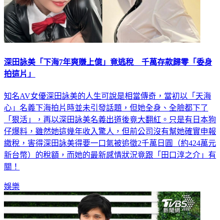
深田詠美「下海7年爽賺上億」竟逃稅 千萬存款歸零「委身
拍這片」
知名AV女優深田詠美的人生可說是相當傳奇，當初以「天海
心」名義下海拍片時並未引發話題，但她全身、全臉都下了
「狠活」，再以深田詠美名義出道後竟大翻紅。只是有日本狗
仔爆料，雖然她這幾年收入驚人，但前公司沒有幫她確實申報
繳稅，害得深田詠美得要一口氣被追徵2千萬日圓（約424萬元
新台幣）的稅額，而她的最新感情狀況竟跟「田口淳之介」有
關！
娛樂