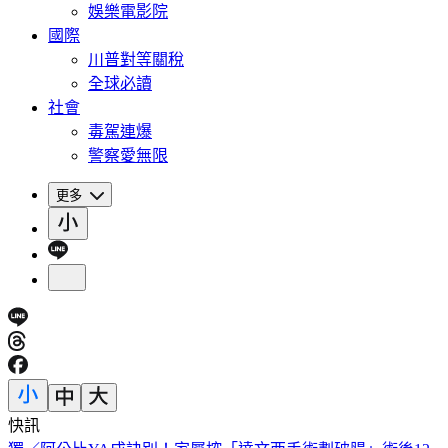
娛樂電影院
國際
川普對等關稅
全球必讀
社會
毒駕連爆
警察愛無限
更多
快訊