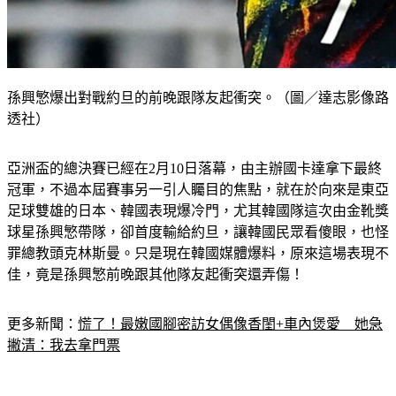
孫興慜爆出對戰約旦的前晚跟隊友起衝突。（圖／達志影像路
透社）
亞洲盃的總決賽已經在2月10日落幕，由主辦國卡達拿下最終
冠軍，不過本屆賽事另一引人矚目的焦點，就在於向來是東亞
足球雙雄的日本、韓國表現爆冷門，尤其韓國隊這次由金靴獎
球星孫興慜帶隊，卻首度輸給約旦，讓韓國民眾看傻眼，也怪
罪總教頭克林斯曼。只是現在韓國媒體爆料，原來這場表現不
佳，竟是孫興慜前晚跟其他隊友起衝突還弄傷！
更多新聞：
慌了！最嫩國腳密訪女偶像香閨+車內煲愛　她急
撇清：我去拿門票