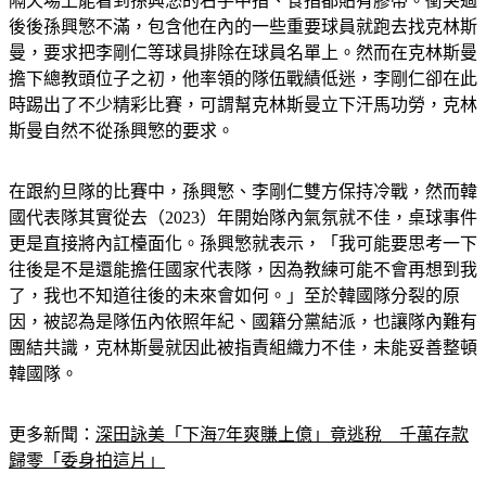
後後孫興慜不滿，包含他在內的一些重要球員就跑去找克林斯
曼，要求把李剛仁等球員排除在球員名單上。然而在克林斯曼
擔下總教頭位子之初，他率領的隊伍戰績低迷，李剛仁卻在此
時踢出了不少精彩比賽，可謂幫克林斯曼立下汗馬功勞，克林
斯曼自然不從孫興慜的要求。
在跟約旦隊的比賽中，孫興慜、李剛仁雙方保持冷戰，然而韓
國代表隊其實從去（2023）年開始隊內氣氛就不佳，桌球事件
更是直接將內訌檯面化。孫興慜就表示，「我可能要思考一下
往後是不是還能擔任國家代表隊，因為教練可能不會再想到我
了，我也不知道往後的未來會如何。」至於韓國隊分裂的原
因，被認為是隊伍內依照年紀、國籍分黨結派，也讓隊內難有
團結共識，克林斯曼就因此被指責組織力不佳，未能妥善整頓
韓國隊。
更多新聞：
深田詠美「下海7年爽賺上億」竟逃稅　千萬存款
歸零「委身拍這片」