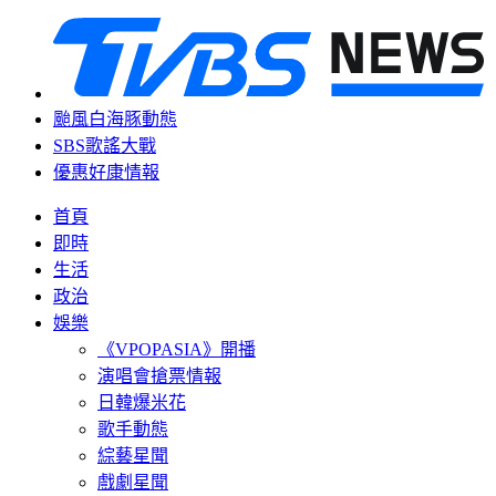
颱風白海豚動態
SBS歌謠大戰
優惠好康情報
首頁
即時
生活
政治
娛樂
《VPOPASIA》開播
演唱會搶票情報
日韓爆米花
歌手動態
綜藝星聞
戲劇星聞