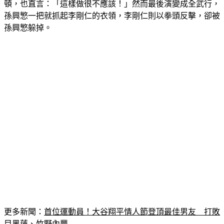
孫興慜一把就抓起李剛仁的衣領，李剛仁則以拳頭反擊，卻被
孫興慜躲掉。
更多新聞：
首位運動員！大谷翔平情人節登頂最佳男友　打敗
目黑蓮、竹野內豐