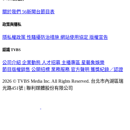
關於我們
56新聞台節目表
政策與隱私
隱私權政策
性騷擾防治措施
網站使用協定
版權宣告
認識 TVBS
公司介紹
企業動態
人才招募
主播專區
星藝象娛樂
節目版權銷售
公開招標
業務服務
官方聲明
獲獎紀錄／認證
2026 © TVBS Media Inc. All Rights Reserved. 台北市內湖區瑞
光路451號 | 聯利媒體股份有限公司