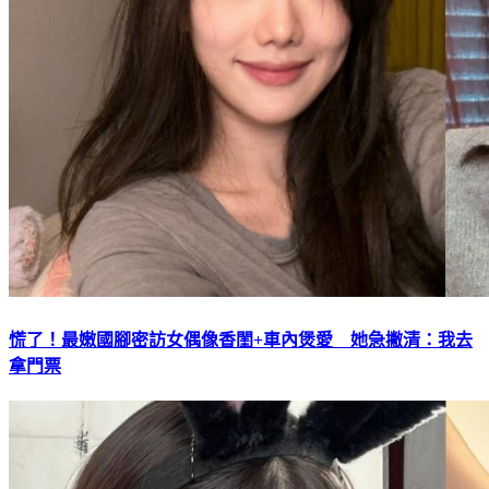
慌了！最嫩國腳密訪女偶像香閨+車內煲愛 她急撇清：我去
拿門票