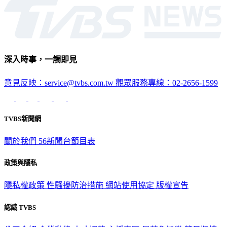
深入時事，一觸即見
意見反映：service@tvbs.com.tw
觀眾服務專線：02-2656-1599
TVBS新聞網
關於我們
56新聞台節目表
政策與隱私
隱私權政策
性騷擾防治措施
網站使用協定
版權宣告
認識 TVBS
公司介紹
企業動態
人才招募
主播專區
星藝象娛樂
節目版權