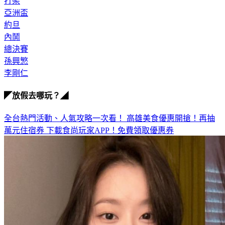
亞洲盃
約旦
內鬨
總決賽
孫興慜
李剛仁
◤放假去哪玩？◢
全台熱門活動、人氣攻略一次看！
高雄美食優惠開搶！再抽
萬元住宿券
下載食尚玩家APP！免費領取優惠券