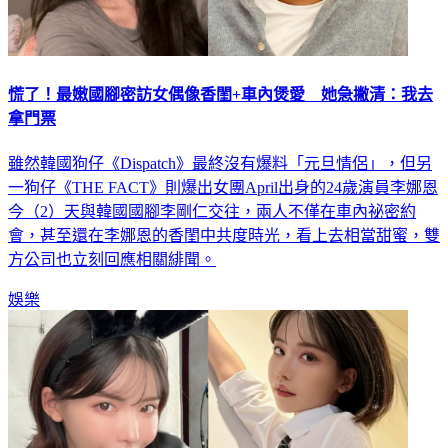
慌了！最嫩國腳密訪女偶像香閨+車內煲愛 她急撇清：我去
拿門票
雖然韓國狗仔《Dispatch》最終沒有爆料「元旦情侶」，但另
一狗仔《THE FACT》則爆出女團April出身的24歲演員李娜恩
今（2）天與韓國國腳李剛仁交往，兩人不僅在車內祕密約
會，甚至還在李娜恩的香閨中共度時光，看上去相當甜蜜，雙
方公司也立刻回應相關緋聞。
娛樂