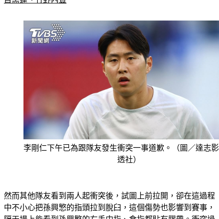
李剛仁下午已為跟隊友發生衝突一事道歉。（圖／達志影
透社）
然而其他隊友看到兩人起衝突後，試圖上前拉開，卻在這過程
中不小心把孫興慜的指頭拉到脫臼，這個傷勢也影響到賽事，
隔天場上能看到孫興慜的右手中指、食指都貼有膠帶。衝突過