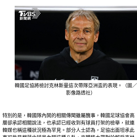
韓國足協將檢討克林斯曼這次帶隊亞洲盃的表現。（圖／
影像路透社）
特別的是，韓國隊內鬨的相關傳聞雖屬醜事，韓國足球協會高
層卻承認相關說法，也承認已經收到有球員打架的檢舉，就連
韓媒也稱這種狀況極為罕見。部分人士認為，足協出面坦承此
事可能是想藉由球員內鬨這種八卦，來轉移大眾對於解雇克林