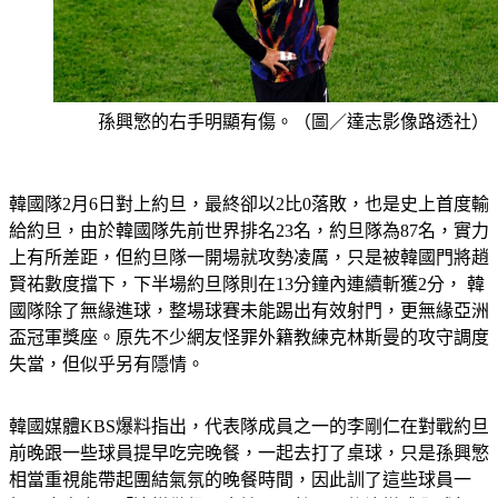
孫興慜的右手明顯有傷。（圖／達志影像路透社）
韓國隊2月6日對上約旦，最終卻以2比0落敗，也是史上首度輸
給約旦，由於韓國隊先前世界排名23名，約旦隊為87名，實力
上有所差距，但約旦隊一開場就攻勢凌厲，只是被韓國門將趙
賢祐數度擋下，下半場約旦隊則在13分鐘內連續斬獲2分， 韓
國隊除了無緣進球，整場球賽未能踢出有效射門，更無緣亞洲
盃冠軍獎座。原先不少網友怪罪外籍教練克林斯曼的攻守調度
失當，但似乎另有隱情。
韓國媒體KBS爆料指出，代表隊成員之一的李剛仁在對戰約旦
前晚跟一些球員提早吃完晚餐，一起去打了桌球，只是孫興慜
相當重視能帶起團結氣氛的晚餐時間，因此訓了這些球員一
頓，也直言：「這樣做很不應該！」然而最後演變成全武行，