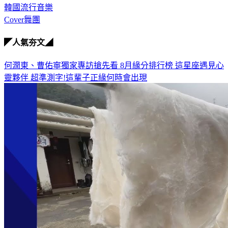
韓國流行音樂
Cover舞團
◤人氣夯文◢
何潤東、曹佑寧獨家專訪搶先看
8月緣分排行榜 這星座遇見心
靈夥伴
超準測字!這輩子正緣何時會出現