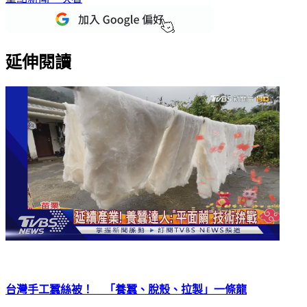
延伸閱讀
台灣手工蠶絲被！ 「養蠶、脫殼、拉製」一條龍