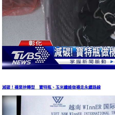
減碳！襪業拚轉型 寶特瓶、玉米纖維做襪走永續路線