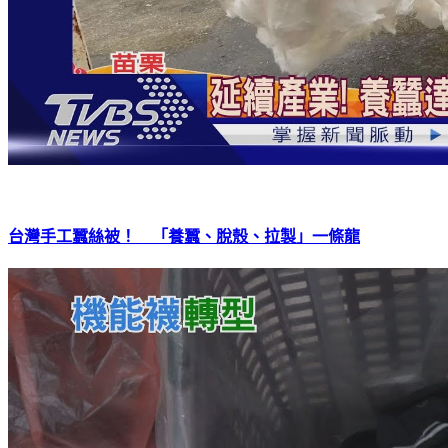
台灣手工蠶絲被！ 「養蠶、脫殼、拉製」一條龍