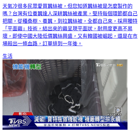
天氣冷很多民眾愛買蠶絲被，但您知道蠶絲被是怎麼製作的
嗎？台灣有位養蠶達人深耕蠶絲被產業，堅持每個環節都自己
把關，從種桑樹、養蠶，到拉蠶絲被，全都自己來，採用獨特
「平面繭」技術，結出來的繭呈現平面狀，耐用度更高不易
壞，即使中國大陸低價蠶絲興盛，又有韓國被崛起，還是在市
場殺出一條血路，訂單排到一年後。
生活