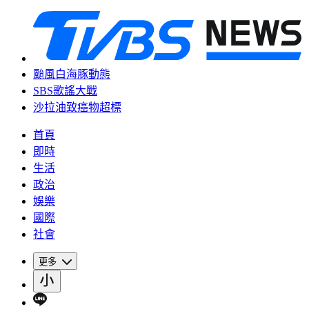
颱風白海豚動態
SBS歌謠大戰
沙拉油致癌物超標
首頁
即時
生活
政治
娛樂
國際
社會
更多