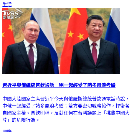
生活
習近平與俄總統普欽通話 稱一起經受了諸多風浪考驗
中國大陸國家主席習近平今天與俄羅斯總統普欽通電話時說，
中俄一起經受了諸多風浪考驗；雙方要密切戰略協作，捍衛各
自國家主權。普欽則稱，反對任何在台灣議題上「挑釁中國大
陸」的危險行為。
國際