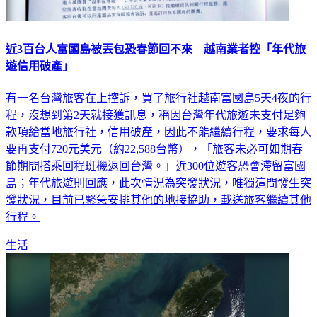
近3百台人富國島被丟包恐春節回不來 越南業者控「年代旅
遊信用破產」
有一名台灣旅客在上控訴，買了旅行社越南富國島5天4夜的行
程，沒想到第2天就接獲訊息，稱因台灣年代旅遊未支付足夠
款項給當地旅行社，信用破產，因此不能繼續行程，要求每人
要再支付720元美元（約22,588台幣），「旅客未必可如期春
節期間搭乘回程班機返回台灣。」近300位遊客恐會滯留富國
島；年代旅遊則回應，此次情況為突發狀況，唯獨這間發生突
發狀況，目前已緊急安排其他的地接協助，載送旅客繼續其他
行程。
生活