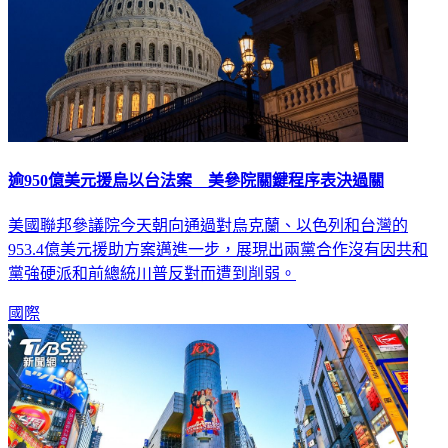
逾950億美元援烏以台法案 美參院關鍵程序表決過關
美國聯邦參議院今天朝向通過對烏克蘭、以色列和台灣的
953.4億美元援助方案邁進一步，展現出兩黨合作沒有因共和
黨強硬派和前總統川普反對而遭到削弱。
國際