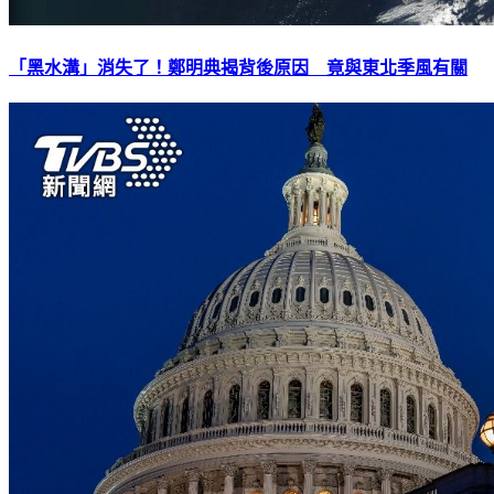
「黑水溝」消失了！鄭明典揭背後原因 竟與東北季風有關