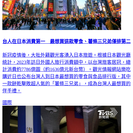
台人在日本消費第一 最想買這款零食、薯條三兄弟僅排第二
新冠疫情後，大批外籍觀光客湧入日本旅遊。根據日本觀光廳
統計，2023年訪日外國人旅行消費額中，以台灣旅客居冠，總
計消費約7786億圓（約1636億元新台幣）。觀光情報網站樂吃
購近日也公布台灣人到日本最想買的零食與食品排行版，其中
一款餅乾擊敗超人氣的「薯條三兄弟」，成為台灣人最想買的
伴手禮。
國際