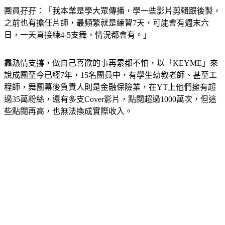
團員孖孖：「我本業是學大眾傳播，學一些影片剪輯跟後製，
之前也有擔任片師，最頻繁就是練習7天，可能會有週末六
日，一天直接練4-5支舞，情況都會有。」
靠熱情支撐，做自己喜歡的事再累都不怕，以「KEYME」來
說成團至今已經7年，15名團員中，有學生幼教老師、甚至工
程師，舞團幕後負責人則是金融保險業，在YT上他們擁有超
過35萬粉絲，還有多支Cover影片，點閱超過1000萬次，但這
些點閱再高，也無法換成實際收入。