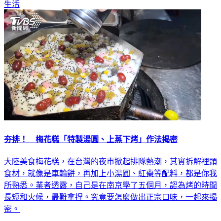
生活
夯排！ 梅花糕「特製湯圓、上蒸下烤」作法揭密
大陸美食梅花糕，在台灣的夜市掀起排隊熱潮，其實拆解裡頭
食材，就像是車輪餅，再加上小湯圓、紅棗等配料，都是你我
所熟悉。業者透露，自己是在南京學了五個月，認為烤的時間
長短和火候，最難拿捏。究竟要怎麼做出正宗口味，一起來揭
密。