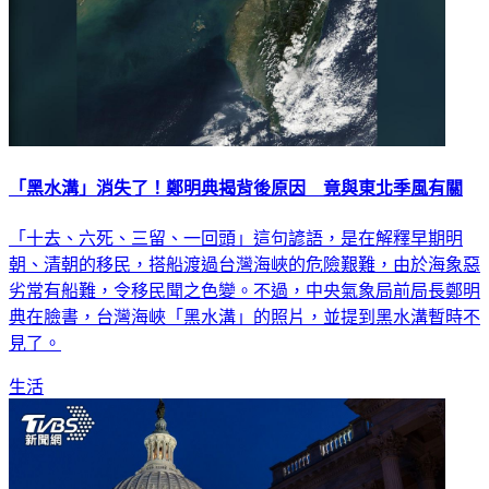
「黑水溝」消失了！鄭明典揭背後原因 竟與東北季風有關
「十去、六死、三留、一回頭」這句諺語，是在解釋早期明
朝、清朝的移民，搭船渡過台灣海峽的危險艱難，由於海象惡
劣常有船難，令移民聞之色變。不過，中央氣象局前局長鄭明
典在臉書，台灣海峽「黑水溝」的照片，並提到黑水溝暫時不
見了。
生活