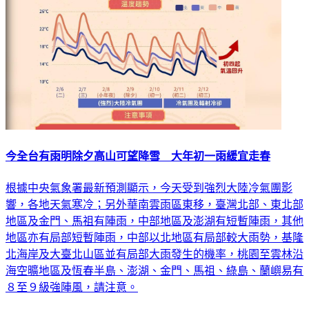
今全台有雨明除夕高山可望降雪 大年初一雨緩宜走春
根據中央氣象署最新預測顯示，今天受到強烈大陸冷氣團影
響，各地天氣寒冷；另外華南雲雨區東移，臺灣北部、東北部
地區及金門、馬祖有陣雨，中部地區及澎湖有短暫陣雨，其他
地區亦有局部短暫陣雨，中部以北地區有局部較大雨勢，基隆
北海岸及大臺北山區並有局部大雨發生的機率，桃園至雲林沿
海空曠地區及恆春半島、澎湖、金門、馬祖、綠島、蘭嶼易有
８至９級強陣風，請注意。