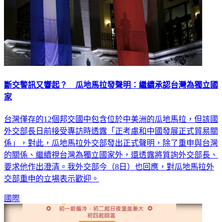
斷交警訊又響起？ 瓜地馬拉發聲明：繼續承認台灣為獨立國
家
台灣僅存的12個邦交國中包含位於中美洲的瓜地馬拉，但該國
外交部長日前接受專訪時透露「正考慮和中國發展正式貿易關
係」，對此，瓜地馬拉外交部發出正式聲明，除了重申與台灣
的關係、繼續視台灣為獨立國家外，還透露將質詢外交部長、
要求他作出澄清。我外交部今（8日）也回應，對瓜地馬拉外
交部重申的立場表示歡迎。
國際