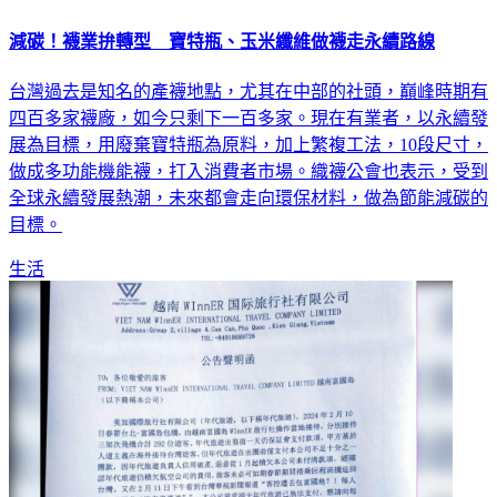
減碳！襪業拚轉型 寶特瓶、玉米纖維做襪走永續路線
台灣過去是知名的產襪地點，尤其在中部的社頭，巔峰時期有
四百多家襪廠，如今只剩下一百多家。現在有業者，以永續發
展為目標，用廢棄寶特瓶為原料，加上繁複工法，10段尺寸，
做成多功能機能襪，打入消費者市場。織襪公會也表示，受到
全球永續發展熱潮，未來都會走向環保材料，做為節能減碳的
目標。
生活