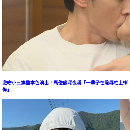
激吻小三挨酸本色演出！馬俊麟深夜嘆「一輩子在恥辱柱上慚
悔」