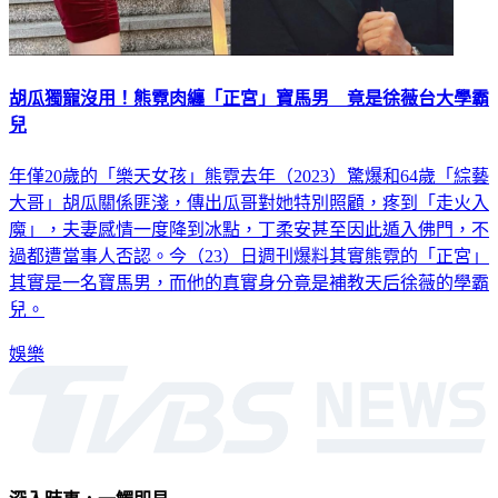
胡瓜獨寵沒用！熊霓肉纏「正宮」寶馬男 竟是徐薇台大學霸
兒
年僅20歲的「樂天女孩」熊霓去年（2023）驚爆和64歲「綜藝
大哥」胡瓜關係匪淺，傳出瓜哥對她特別照顧，疼到「走火入
魔」，夫妻感情一度降到冰點，丁柔安甚至因此遁入佛門，不
過都遭當事人否認。今（23）日週刊爆料其實熊霓的「正宮」
其實是一名寶馬男，而他的真實身分竟是補教天后徐薇的學霸
兒。
娛樂