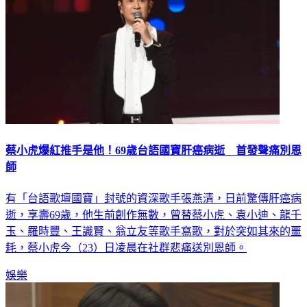
蔡小虎爆紅推手是他！69歲台語國寶肝癌病逝 首發聲痛別恩
師
有「台語歌壇國寶」封號的資深歌手張燕清，日前驚傳肝癌病
逝，享壽69歲，他生前創作無數，曾替蔡小虎、袁小迪、龍千
玉、羅時豐、王識賢、翁立友等歌手寫歌，對於突如其來的噩
耗，蔡小虎今（23）日凌晨在社群悲痛送別恩師。
娛樂