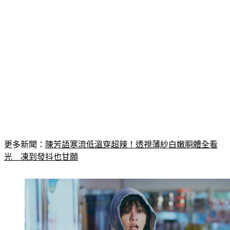
更多新聞：
陳芳語寒流低溫穿超辣！透視薄紗白嫩胴體全看
光　凍到發抖也甘願