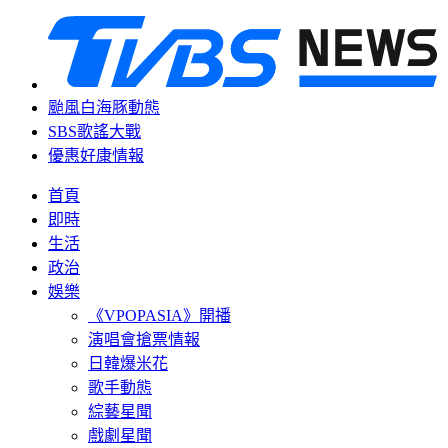
颱風白海豚動態
SBS歌謠大戰
優惠好康情報
首頁
即時
生活
政治
娛樂
《VPOPASIA》開播
演唱會搶票情報
日韓爆米花
歌手動態
綜藝星聞
戲劇星聞