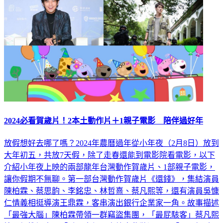
2024必看賀歲片！2本土動作片＋1親子電影 陪伴過好年
放假想好去哪了嗎？2024年農曆過年從小年夜（2月8日）放到
大年初五，共放7天假，除了走春還能到電影院看電影，以下
介紹小年夜上映的兩部龍年台灣動作賀歲片、1部親子電影，
讓你假期不無聊。第一部台灣動作賀歲片《還錢》，集結演員
陳柏霖、蔡思韵、李銘忠、林哲熹、蔡凡熙等，還有演員吳慷
仁情義相挺導演王鼎霖，客串演出銀行企業家一角。故事描述
「最強大腦」陳柏霖帶領一群竊盜集團，「最屁駭客」蔡凡熙