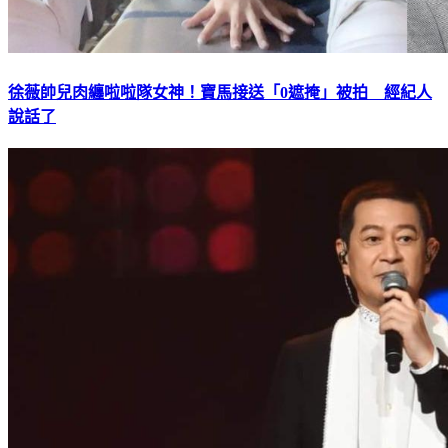
徐薇帥兒肉纏啦啦隊女神！寶馬接送「0遮掩」被拍 經紀人
說話了