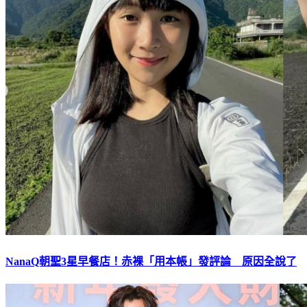
NanaQ朝聖3星早餐店！赤裸「用本帳」發評論 原因全說了