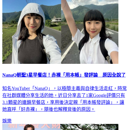
NanaQ朝聖3星早餐店！赤裸「用本帳」發評論 原因全說了
知名YouTuber「NanaQ」，以極簡主義與自律生活走紅，時常
在社群媒體分享生活的她，近日分享去了1家Google評價只有
3.1顆星的連鎖早餐店，享用後決定親「用本帳發評論」，讓
她直呼「好赤裸」，隨後也解釋背後的原因。
娛樂