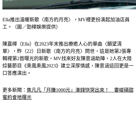
Ella推出溫暖新歌〈南方的月亮〉，MV裡更扮演起加油店員
工。（圖／勁樺娛樂提供）
陳嘉樺（Ella）在2023年末推出療癒人心的單曲〈願望清
單〉，昨（22）日新歌〈南方的月亮〉問世，這是她第2張專
輯裡第2首曝光的新歌，MV找來好友陳意涵助陣，2人在大陸
綜藝節目《乘風乘風2023》建立深厚情感，陳意涵這回更是一
口答應演出。
更多新聞：
焦凡凡「月賺1000元」湊錢快哭出來！　婁峻碩甜
蜜約會地曝光