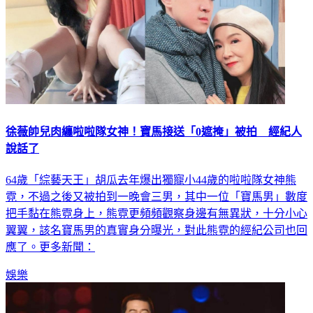
徐薇帥兒肉纏啦啦隊女神！寶馬接送「0遮掩」被拍 經紀人
說話了
64歲「綜藝天王」胡瓜去年爆出獨寵小44歲的啦啦隊女神熊
霓，不過之後又被拍到一晚會三男，其中一位「寶馬男」數度
把手黏在熊霓身上，熊霓更頻頻觀察身邊有無異狀，十分小心
翼翼，該名寶馬男的真實身分曝光，對此熊霓的經紀公司也回
應了。更多新聞：
娛樂