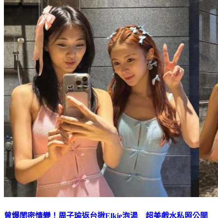
曾爆閨密情變！周子瑜返台揪Elkie泡湯 超美戲水私照公開