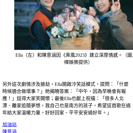
Ella（左）和陳意涵因《乘風2023》建立深厚情感。（
樺娛樂提供）
另外這次劇情涉及搶劫，Ella開啟冷笑話模式，提問：「什麼
時候適合做壞事？」她揭曉答案：「中午，因為早晚會有報
應！」逗得大家笑開懷；最後Ella也獻上祝福：「很多人北
漂、離家追隨夢想，我自己也是南方的孩子，希望這首歌在過
年給大家溫暖力量，好好回家、平平安安過好年。」
加油站
陳意涵