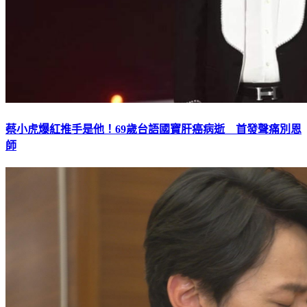
蔡小虎爆紅推手是他！69歲台語國寶肝癌病逝 首發聲痛別恩
師