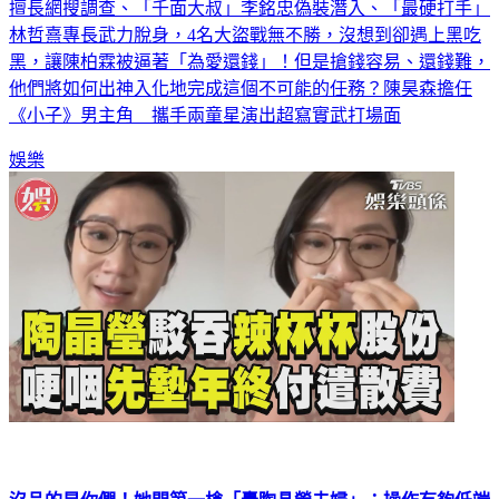
擅長網搜調查、「千面大叔」李銘忠偽裝潛入、「最硬打手」
林哲熹專長武力脫身，4名大盜戰無不勝，沒想到卻遇上黑吃
黑，讓陳柏霖被逼著「為愛還錢」！但是搶錢容易、還錢難，
他們將如何出神入化地完成這個不可能的任務？陳昊森擔任
《小子》男主角 攜手兩童星演出超寫實武打場面
娛樂