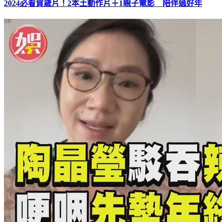
2024必看賀歲片！2本土動作片＋1親子電影 陪伴過好年