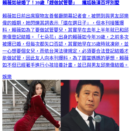
賴薇如祕婚了！39歲「趕做試管嬰」 攜尪裝潢百坪別墅
賴薇如日前出席寵物友善餐廳開幕記者會，被問到與男友邱樂
偉的婚期，她閃爍其詞表示「還在選日子」，但本刊接獲爆
料，賴薇如為了要做試管嬰兒，其實早在去年上半年就已和邱
樂偉登記結婚。「七朵花」出身的賴薇如今年39歲，之前多次
被爆已婚，但每次都矢口否認，其實她早在35歲時就凍卵，並
一心想要個女兒，而依台灣法律規定，必須要合法登記結婚才
能做試管，因此友人向本刊爆料，為了圓當媽媽的夢想，賴薇
如不但已經著手進行小孩培養計畫，並已與男友邱樂偉結婚。
娛樂