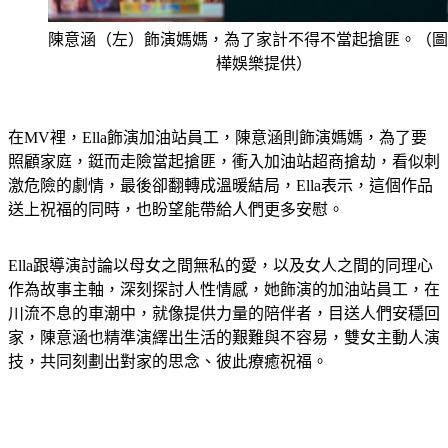
陳意涵（左）飾演媽媽，為了家計不得不當起搶匪。（圖
樺娛樂提供）
在MV裡，Ella飾演加油站員工，陳意涵則飾演媽媽，為了要
照顧家庭，鋌而走險當起搶匪，衝入加油站超商搶劫，看似刺
激危險的劇情，最後卻翻轉成溫暖結局，Ella表示，這個作品
送上祝福的同時，也盼望能帶給人們更多安慰。
Ella跟導演討論以母女之間無私的愛，以及女人之間的同理心
作為故事主軸，深刻探討人性情感，她飾演的加油站員工，在
川流不息的車潮中，就像提供力量的陪伴者，目送人們安穩回
家，陳意涵也精準演繹出生活的艱難與不容易，雙女主動人演
技，共同刻劃出對家的思念、彼此療癒祝福。