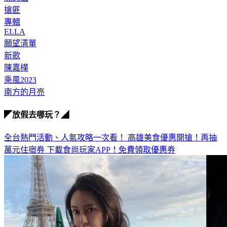
搶匪
專輯
ELLA
願望清單
新歌
陳嘉樺
乘風2023
南方的月亮
◤放假去哪玩？◢
全台熱門活動、人氣攻略一次看！
高雄美食優惠開搶！再抽
萬元住宿券
下載食尚玩家APP！免費領取優惠券