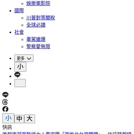
娛樂電影院
國際
川普對等關稅
全球必讀
社會
毒駕連爆
警察愛無限
更多
快訊