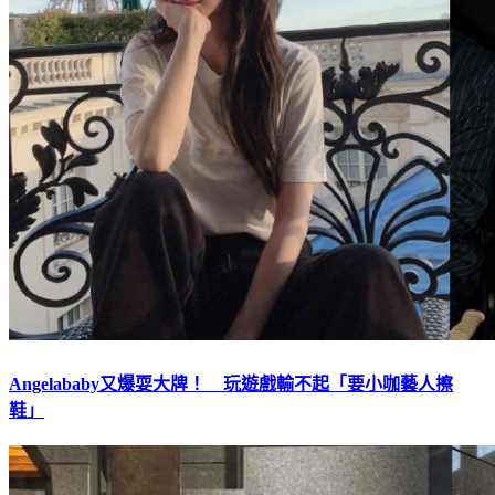
Angelababy又爆耍大牌！ 玩遊戲輸不起「要小咖藝人擦
鞋」