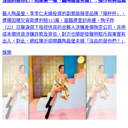
沒品的是你們！她開第一槍「轟陶晶瑩夫婦」：操作有夠低端
藝人陶晶瑩、李李仁夫婦投資的副業麻辣燙品牌「辣杯杯」，
遭爆因積欠貨款遭判賠315萬，面臨遭查封命運，陶子昨
（22）日聲淚俱下指控供貨的合夥人涉賺差價掏空公司，非用
成本價供貨涉嫌詐欺及背信，對方也隨即發聲明駁斥與事實有
出入。對此，網紅陳沂卻開轟陶晶瑩夫婦「沒品的是你們！」
娛樂