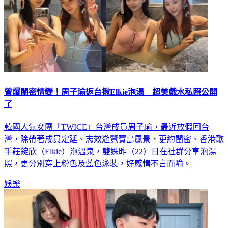
曾爆閨密情變！周子瑜返台揪Elkie泡湯 超美戲水私照公開
了
韓國人氣女團「TWICE」台灣成員周子瑜，最近放假回台
灣，除帶著成員定延、志效遊覽寶島風景，更約閨密、香港歌
手莊錠欣（Elkie）泡溫泉，雙姝昨（22）日在社群分享泡湯
照，更分別穿上粉色及藍色泳裝，好感情不言而喻。
娛樂