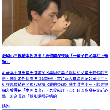
激吻小三挨酸本色演出！馬俊麟深夜嘆「一輩子在恥辱柱上慚
悔」
41歲本土劇男星馬俊麟2019年因遭妻子爆料和女星王瞳假戲真
做、鬧出婚外情風波引發譁然，當時兩人均遭經紀公司停工。
近來馬俊麟在民視八點檔《愛的榮耀》戲中激吻小三，結果被
網友酸爆是「本色演出」，馬俊麟昨（22）日深夜發長文訴心
聲，無奈嘆氣「我永遠都是錯的！」
娛樂