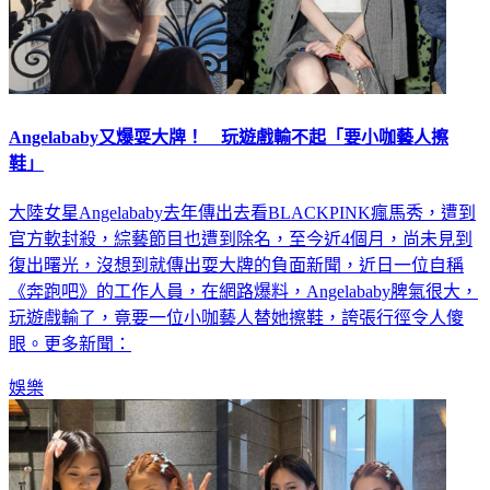
Angelababy又爆耍大牌！ 玩遊戲輸不起「要小咖藝人擦
鞋」
大陸女星Angelababy去年傳出去看BLACKPINK瘋馬秀，遭到
官方軟封殺，綜藝節目也遭到除名，至今近4個月，尚未見到
復出曙光，沒想到就傳出耍大牌的負面新聞，近日一位自稱
《奔跑吧》的工作人員，在網路爆料，Angelababy脾氣很大，
玩遊戲輸了，竟要一位小咖藝人替她擦鞋，誇張行徑令人傻
眼。更多新聞：
娛樂