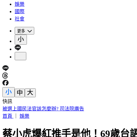
娛樂
國際
社會
更多
快訊
被選上國民法官該怎麼辦? 司法院廣告
首頁
｜
娛樂
蔡小虎爆紅推手是他！69歲台