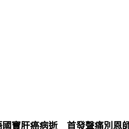
語國寶肝癌病逝 首發聲痛別恩