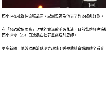
蔡小虎在社群悼念張燕清，感謝恩師為他寫了許多經典好歌。
有「台語歌壇國寶」封號的資深歌手張燕清，日前驚傳肝癌病
蔡小虎今（23）日凌晨在社群悲痛送別恩師。
更多新聞：
陳芳語寒流低溫穿超辣！透視薄紗白嫩胴體全看光