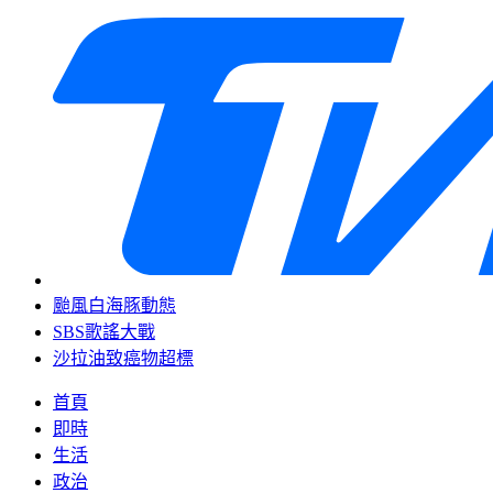
颱風白海豚動態
SBS歌謠大戰
沙拉油致癌物超標
首頁
即時
生活
政治