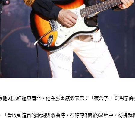
讓他因此紅遍東南亞，他在臉書感慨表示：「夜深了， 沉思了許
，「當收到這首的歌詞與歌曲時，在哼哼唱唱的過程中，彷彿就