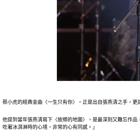
蔡小虎的經典金曲〈一生只有你〉，正是出自張燕清之手，更
他提到當年張燕清寫下〈故鄕的地圖〉，是最深刻又難忘作品
吃著冰淇淋時的心境，非常的心有同感。」