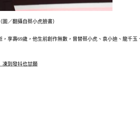
（圖／翻攝自蔡小虎臉書）
逝，享壽69歲，他生前創作無數，曾替蔡小虎、袁小迪、龍千玉
　凍到發抖也甘願