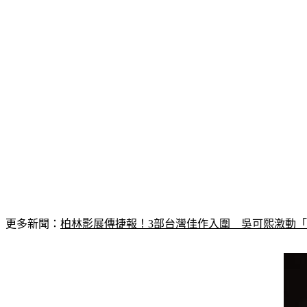
更多新聞：
柏林影展傳捷報！3部台灣佳作入圍　吳可熙激動