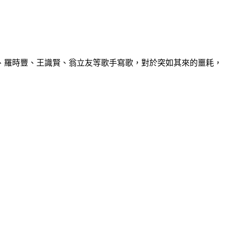
、羅時豐、王識賢、翁立友等歌手寫歌，對於突如其來的噩耗，