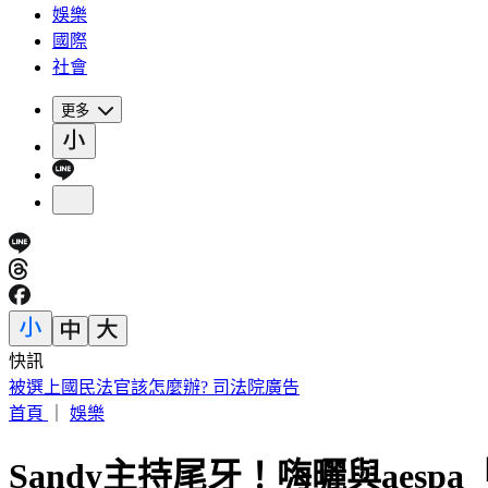
娛樂
國際
社會
更多
快訊
被選上國民法官該怎麼辦? 司法院廣告
首頁
｜
娛樂
Sandy主持尾牙！嗨曬與aes