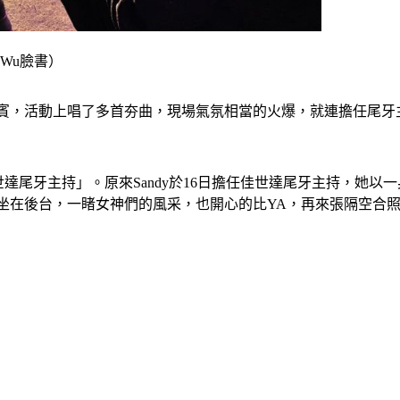
 Wu臉書）
賓，活動上唱了多首夯曲，現場氣氛相當的火爆，就連擔任尾牙主持
佳世達尾牙主持」。原來Sandy於16日擔任佳世達尾牙主持，她
她坐在後台，一睹女神們的風采，也開心的比YA，再來張隔空合照