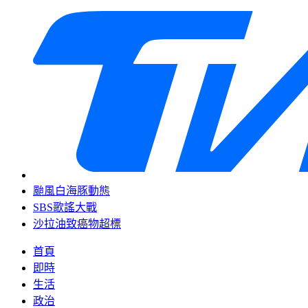
颱風白海豚動態
SBS歌謠大戰
沙拉油致癌物超標
首頁
即時
生活
政治