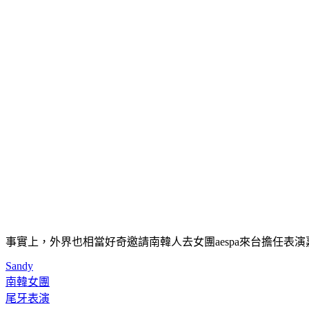
事實上，外界也相當好奇邀請南韓人去女團aespa來台擔任表演
Sandy
南韓女團
尾牙表演