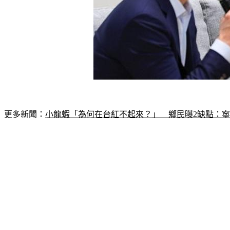
更多新聞：
小龍蝦「為何在台紅不起來？」　鄉民曝2缺點：