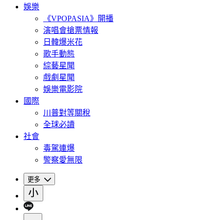
娛樂
《VPOPASIA》開播
演唱會搶票情報
日韓爆米花
歌手動態
綜藝星聞
戲劇星聞
娛樂電影院
國際
川普對等關稅
全球必讀
社會
毒駕連爆
警察愛無限
更多