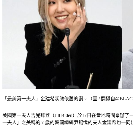
「最美第一夫人」金建希狀態依舊的讚。（圖 / 翻攝自@BLACKPI
美國第一夫人吉兒拜登（Jill Biden）於17日在當地時間
一夫人」之美稱的51歲的韓國總統尹錫悅的夫人金建希也一同出