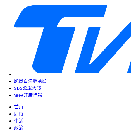
颱風白海豚動態
SBS歌謠大戰
優惠好康情報
首頁
即時
生活
政治