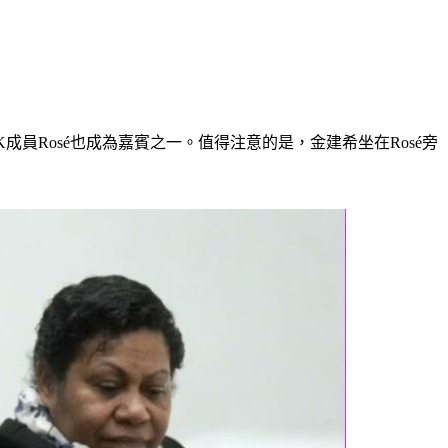
成員Rosé也成為嘉賓之一。值得注意的是，金建希坐在Rosé旁