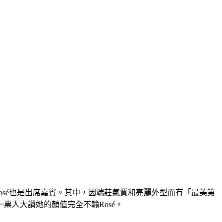
成員Rosé也是出席嘉賓。其中，因端莊氣質和亮麗外型而有「最美第
票人大讚她的顏值完全不輸Rosé。