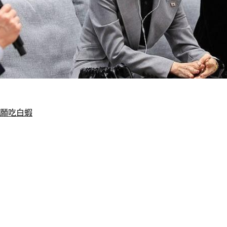
寧願吃白蝦