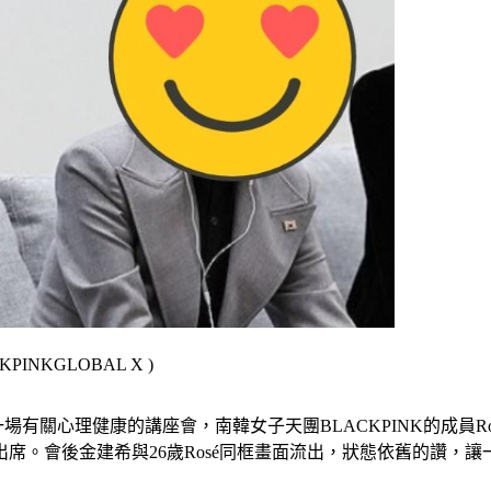
NKGLOBAL X )
舉辦了一場有關心理健康的講座會，南韓女子天團BLACKPINK的
席。會後金建希與26歲Rosé同框畫面流出，狀態依舊的讚，讓一