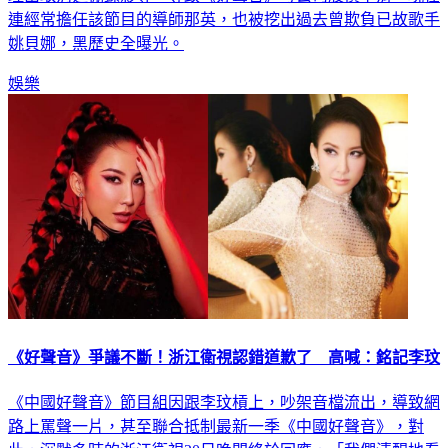
連經常擔任該節目的導師那英，也被挖出過去曾欺負已故歌手
姚貝娜，黑歷史全曝光。
娛樂
《好聲音》爭議不斷！浙江衛視認錯道歉了 高喊：銘記李玟
《中國好聲音》節目組因跟李玟槓上，吵架音檔流出，導致網
路上罵聲一片，甚至聯合抵制最新一季《中國好聲音》，對