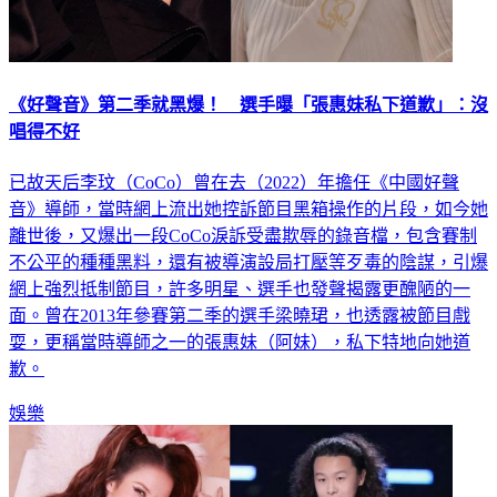
《好聲音》第二季就黑爆！ 選手曝「張惠妹私下道歉」：沒
唱得不好
已故天后李玟（CoCo）曾在去（2022）年擔任《中國好聲
音》導師，當時網上流出她控訴節目黑箱操作的片段，如今她
離世後，又爆出一段CoCo淚訴受盡欺辱的錄音檔，包含賽制
不公平的種種黑料，還有被導演設局打壓等歹毒的陰謀，引爆
網上強烈抵制節目，許多明星、選手也發聲揭露更醜陋的一
面。曾在2013年參賽第二季的選手梁曉珺，也透露被節目戲
耍，更稱當時導師之一的張惠妹（阿妹），私下特地向她道
歉。
娛樂