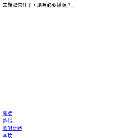
去觀眾信任了，還有必要播嗎？」
霸凌
造假
歌唱比賽
李玟