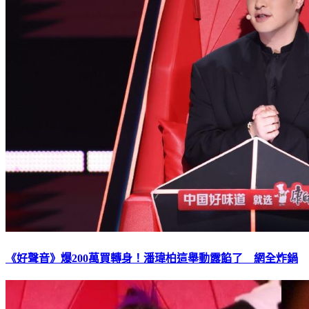
《好聲音》爆200萬買轉身！潘瑋柏這舉動露餡了 網全炸鍋