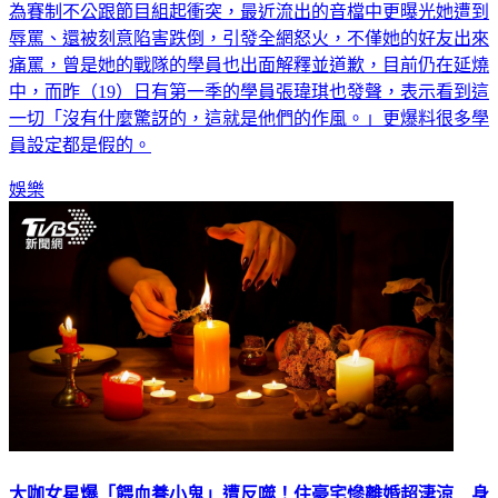
為賽制不公跟節目組起衝突，最近流出的音檔中更曝光她遭到
辱罵、還被刻意陷害跌倒，引發全網怒火，不僅她的好友出來
痛罵，曾是她的戰隊的學員也出面解釋並道歉，目前仍在延燒
中，而昨（19）日有第一季的學員張瑋琪也發聲，表示看到這
一切「沒有什麼驚訝的，這就是他們的作風。」更爆料很多學
員設定都是假的。
娛樂
大咖女星爆「餵血養小鬼」遭反噬！住豪宅慘離婚超淒涼 身