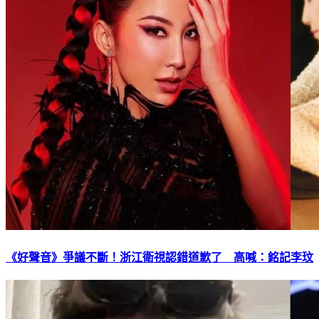
《好聲音》爭議不斷！浙江衛視認錯道歉了 高喊：銘記李玟