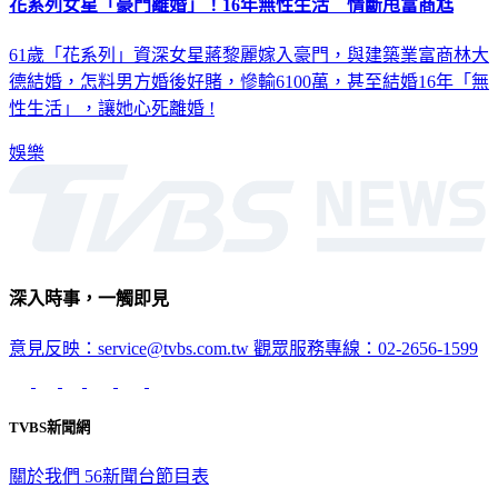
花系列女星「豪門離婚」！16年無性生活 情斷甩富商尪
61歲「花系列」資深女星蔣黎麗嫁入豪門，與建築業富商林大
德結婚，怎料男方婚後好賭，慘輸6100萬，甚至結婚16年「無
性生活」，讓她心死離婚 !
娛樂
深入時事，一觸即見
意見反映：service@tvbs.com.tw
觀眾服務專線：02-2656-1599
TVBS新聞網
關於我們
56新聞台節目表