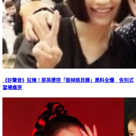
《好聲音》狂燒！那英遭控「毀掉姚貝娜」黑料全爆 告別式
當場痛哭