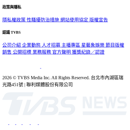
政策與隱私
隱私權政策
性騷擾防治措施
網站使用協定
版權宣告
認識 TVBS
公司介紹
企業動態
人才招募
主播專區
星藝象娛樂
節目版權
銷售
公開招標
業務服務
官方聲明
獲獎紀錄／認證
2026 © TVBS Media Inc. All Rights Reserved. 台北市內湖區瑞
光路451號 | 聯利媒體股份有限公司