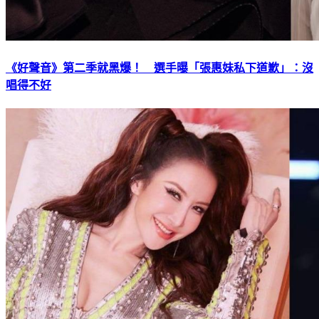
《好聲音》第二季就黑爆！ 選手曝「張惠妹私下道歉」：沒
唱得不好