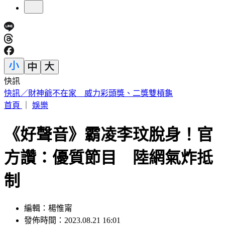
快訊
中國出入境新規將上路 陸委會曝「這類人」最危險
首頁
｜
娛樂
《好聲音》霸凌李玟脫身！官
方讚：優質節目 陸網氣炸抵
制
編輯：楊惟甯
發佈時間：2023.08.21 16:01