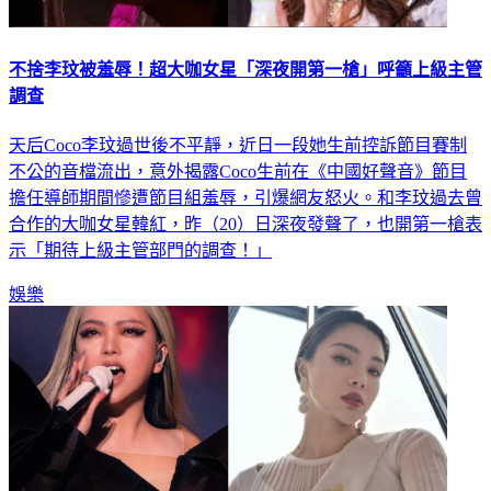
不捨李玟被羞辱！超大咖女星「深夜開第一槍」呼籲上級主管
調查
天后Coco李玟過世後不平靜，近日一段她生前控訴節目賽制
不公的音檔流出，意外揭露Coco生前在《中國好聲音》節目
擔任導師期間慘遭節目組羞辱，引爆網友怒火。和李玟過去曾
合作的大咖女星韓紅，昨（20）日深夜發聲了，也開第一槍表
示「期待上級主管部門的調查！」
娛樂