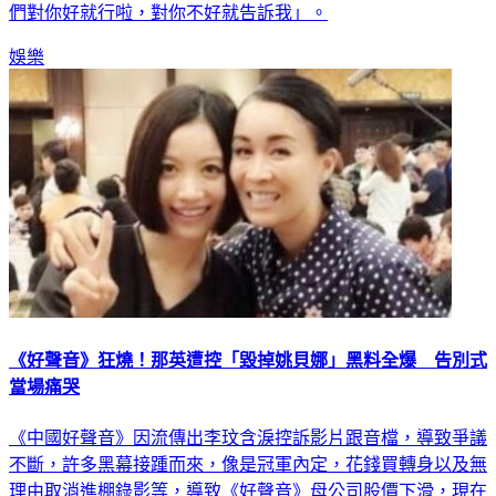
們對你好就行啦，對你不好就告訴我」。
娛樂
《好聲音》狂燒！那英遭控「毀掉姚貝娜」黑料全爆 告別式
當場痛哭
《中國好聲音》因流傳出李玟含淚控訴影片跟音檔，導致爭議
不斷，許多黑幕接踵而來，像是冠軍內定，花錢買轉身以及無
理由取消進棚錄影等，導致《好聲音》母公司股價下滑，現在