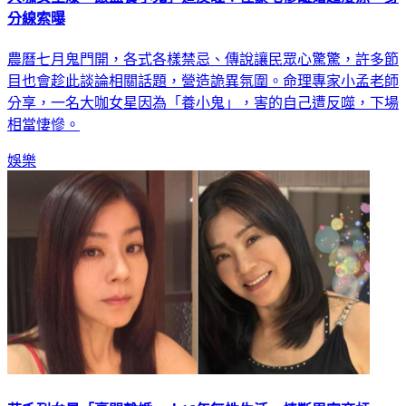
分線索曝
農曆七月鬼門開，各式各樣禁忌、傳說讓民眾心驚驚，許多節
目也會趁此談論相關話題，營造詭異氛圍。命理專家小孟老師
分享，一名大咖女星因為「養小鬼」，害的自己遭反噬，下場
相當悽慘。
娛樂