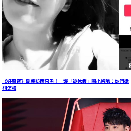
《好聲音》副導態度惡劣！ 爆「被休假」開小帳嗆：你們還
想怎樣