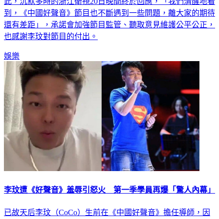
此，沉默多時的浙江衛視20日晚間終於回應，「我們清醒地看
到，《中國好聲音》節目也不斷遇到一些問題，離大家的期待
還有差距」，承諾會加強節目監管、聽取意見維護公平公正，
也感謝李玟對節目的付出。
娛樂
李玟遭《好聲音》羞辱引怒火 第一季學員再爆「驚人內幕」
已故天后李玟（CoCo）生前在《中國好聲音》擔任導師，因