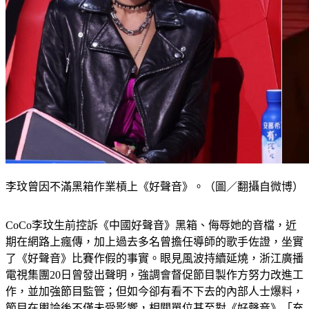
李玟曾因不滿黑箱作業槓上《好聲音》。（圖／翻攝自微博）
CoCo李玟生前控訴《中國好聲音》黑箱、侮辱她的音檔，近
期在網路上瘋傳，加上過去多名曾擔任導師的歌手佐證，坐實
了《好聲音》比賽作假的事實。眼見風波持續延燒，浙江廣播
電視集團20日曾發出聲明，強調會督促節目製作方努力改進工
作，並加強節目監管；但如今卻有看不下去的內部人士爆料，
節目在輿論後不僅未受影響，相關單位甚至對《好聲音》「充