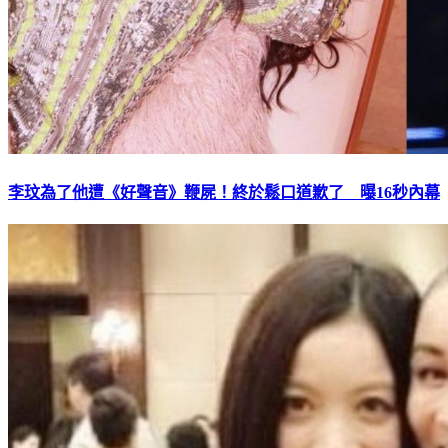
李玟為了他遭《好聲音》鞭屍！終於鬆口道歉了 曝16秒內幕