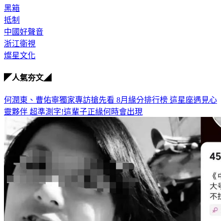
黑箱
抵制
中國好聲音
浙江衛視
燦星文化
◤人氣夯文◢
何潤東、曹佑寧獨家專訪搶先看
8月緣分排行榜 這星座遇見心
靈夥伴
超準測字!這輩子正緣何時會出現