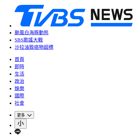
颱風白海豚動態
SBS歌謠大戰
沙拉油致癌物超標
首頁
即時
生活
政治
娛樂
國際
社會
更多