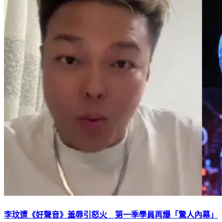
李玟遭《好聲音》羞辱引怒火 第一季學員再爆「驚人內幕」