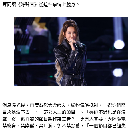
等同讓《好聲音》從這件事情上脫身。
消息曝光後，再度惹怒大票網友，紛紛氣喊抵制，「祝你們節
目永遠爛下去」、「帶著人血的節目」、「導師不過也是在演
戲！沒一點真誠的節目製作誰去看？」更有人質疑，大陸廣電
禁紋身、禁染髮、禁耳洞，卻不禁黑幕，「一個節目都已經失