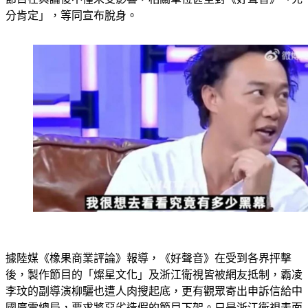
分肯定」，等同宣布脫身。
據陸媒《橡果商業評論》報導，《好聲音》在受到各界抨擊
後，製作節目的「燦星文化」及浙江衛視皆被網友抵制，霸凌
李玟的副導演柳驪也遭人肉搜起底，更有觀眾寄出申訴信給中
國廣電總局，要求將惡劣造假的節目下架。只是浙江衛視表面