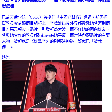
《好聲音》副導態度惡劣！ 爆「被休假」開小帳嗆：你們還
想怎樣
已故天后李玟（CoCo）曾擔任《中國好聲音》導師，卻因捍
衛學員權益跟節目組槓上，音檔流出後外界都震驚她曾遭到節
目方惡意報復、霸凌，引發軒然大波，而不僅她的圈內好友、
曾與她合作的學員都跳出來為她平反，而當時帶頭霸凌的主要
人物，被起底是《好聲音》的副導演柳驪，疑似已「被休
假」。
娛樂