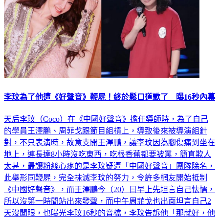
李玟為了他遭《好聲音》鞭屍！終於鬆口道歉了 曝16秒內幕
天后李玟（Coco）在《中國好聲音》擔任導師時，為了自己
的學員王澤鵬、周菲戈跟節目組槓上，導致後來被導演組針
對，不只表演時，故意支開王澤鵬，讓李玟因為腳傷痛到坐在
地上，連長達8小時沒吃東西，吃根香蕉都要被罵，簡直欺人
太甚，最讓粉絲心疼的是李玟疑遭「中國好聲音」團隊除名，
此舉形同鞭屍，完全抹滅李玟的努力，令許多網友開始抵制
《中國好聲音》，而王澤鵬今（20）日早上先坦言自己怯懦，
所以沒第一時間站出來發聲，而中午周菲戈也出面坦言自己2
天沒闔眼，也曝光李玟16秒的音檔，李玟告訴他「那就好，他