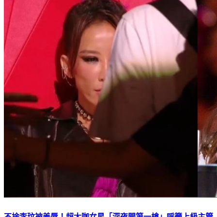
不捨李玟被羞辱！超大咖女星「深夜開第一槍」呼籲上級主管