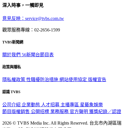
深入時事，一觸即見
意見反映：service@tvbs.com.tw
觀眾服務專線：02-2656-1599
TVBS新聞網
關於我們
56新聞台節目表
政策與隱私
隱私權政策
性騷擾防治措施
網站使用協定
版權宣告
認識 TVBS
公司介紹
企業動態
人才招募
主播專區
星藝象娛樂
節目版權銷售
公開招標
業務服務
官方聲明
獲獎紀錄／認證
2026 © TVBS Media Inc. All Rights Reserved. 台北市內湖區瑞