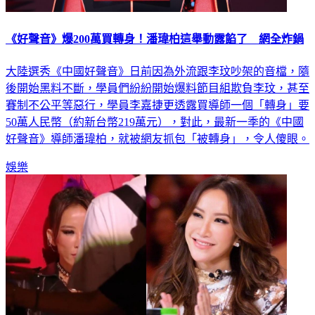
《好聲音》爆200萬買轉身！潘瑋柏這舉動露餡了 網全炸鍋
大陸選秀《中國好聲音》日前因為外流跟李玟吵架的音檔，隨
後開始黑料不斷，學員們紛紛開始爆料節目組欺負李玟，甚至
賽制不公平等惡行，學員李嘉捷更透露買導師一個「轉身」要
50萬人民幣（約新台幣219萬元），對此，最新一季的《中國
好聲音》導師潘瑋柏，就被網友抓包「被轉身」，令人傻眼。
娛樂