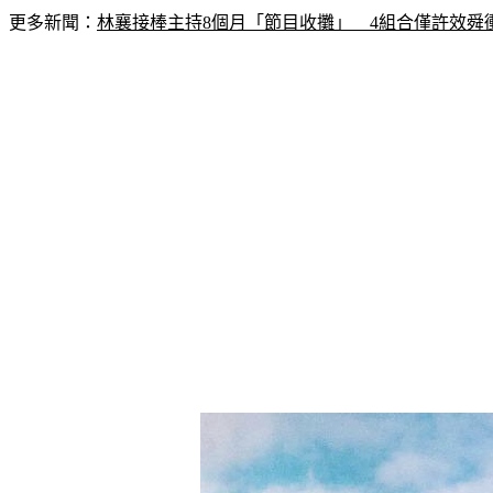
更多新聞：
林襄接棒主持8個月「節目收攤」　4組合僅許效舜