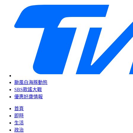
颱風白海豚動態
SBS歌謠大戰
優惠好康情報
首頁
即時
生活
政治