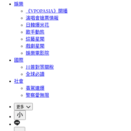
娛樂
《VPOPASIA》開播
演唱會搶票情報
日韓爆米花
歌手動態
綜藝星聞
戲劇星聞
娛樂電影院
國際
川普對等關稅
全球必讀
社會
毒駕連爆
警察愛無限
更多