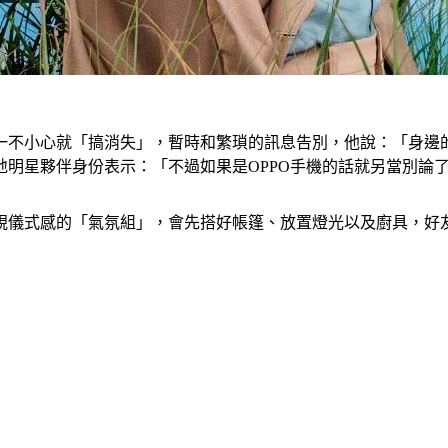
一不小心就「搞消失」，暫時和繁瑣的訊息告別，他說：「身邊
明星夥伴身份表示：「不過如果是OPPO手機的話就另當別論
視儀式感的「氣氛組」，會先搭好帳篷、放置燈光以及廚具，好