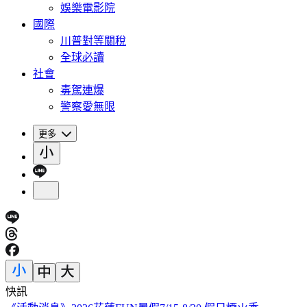
娛樂電影院
國際
川普對等關稅
全球必讀
社會
毒駕連爆
警察愛無限
更多
快訊