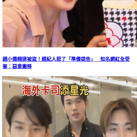
趙小僑頻道被盜！經紀人怒了「準備提告」 知名網紅全受
害：惡意搬移