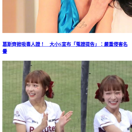
葛斯齊掀吸毒人證！ 大小S宣布「蒐證提告」：嚴重侵害名
譽