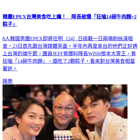
韓團EPEX台灣美食吃上癮！ 隊長被爆「狂嗑14碗牛肉麵+2
粽子」
8人韓國男團EPEX即將在明（24）日挑戰一日兩場粉絲演唱
會，23日首先跟台灣媒體見面。半年內再度來台的他們正好遇
上台灣的端午節，團員JEFF竟爆料隊長WISH根本大胃王，竟
狂嗑「14碗牛肉麵」，還吃了2顆粽子，看來對台灣美食相當
著迷。
娛樂