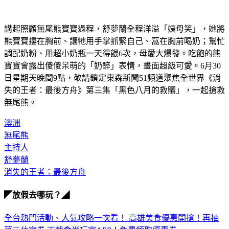
講起照顧無尾熊寶寶過程，舒夢蘭全程洋溢「姨母笑」，她將
熊寶寶摟在胸前、讓牠用手掌抓緊自己、窩在胸前喝奶；幫忙
調配奶粉、用超小奶瓶一天得餵6次，母愛大爆發。吃飽的熊
寶寶會露出傻傻呆萌的「奶醉」表情，畫面超級可愛。6月30
日星期天晚間9點，敬請鎖定東森新聞51頻道聚焦全世界《消
失的王者：最後方舟》第三集「黑色八月的救贖」，一起搶救
無尾熊。
澳洲
無尾熊
主持人
舒夢蘭
消失的王者：最後方舟
◤放假去哪玩？◢
全台熱門活動、人氣攻略一次看！
高雄美食優惠開搶！再抽