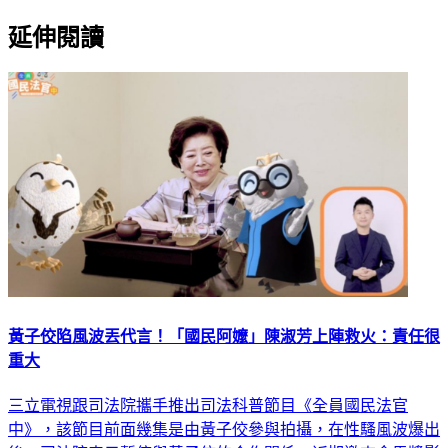
延伸閱讀
黃子佼陷風波丟代言！「國民阿嬤」陳淑芳上陣救火：責任很
重大
三立電視跟司法院攜手推出司法科普節目《全員國民法官
中》，該節目前面幾集是由黃子佼參與拍攝，在性騷風波爆出