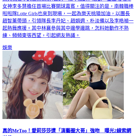
女神李多慧擔任首場比賽開球嘉賓，值得關注的是，南韓職棒
啦啦隊Lotte Girls也來到現場，一起為樂天桃猿加油，以團長
趙智薰帶頭，引領隊長李丹妃、趙娟週、朴淡備以及李晧禎一
起熱舞應援。其中林襄參與其中邊學邊跳，怎料她動作不熟
練、頻頻東張西望，引起網友熱議。
娛樂
真的MeToo！愛莉莎莎遭「演藝圈大哥」強吻 曝光2線索網