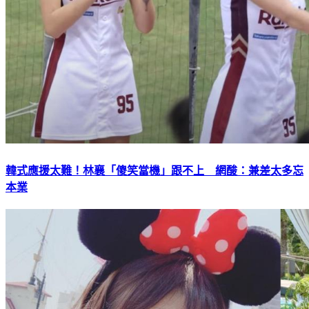
韓式應援太難！林襄「傻笑當機」跟不上 網酸：兼差太多忘
本業