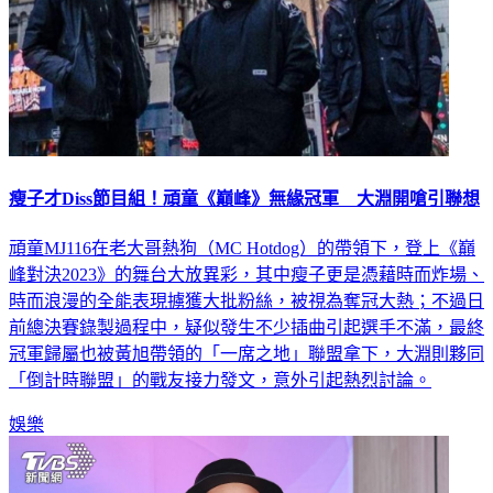
瘦子才Diss節目組！頑童《巔峰》無緣冠軍 大淵開嗆引聯想
頑童MJ116在老大哥熱狗（MC Hotdog）的帶領下，登上《巔
峰對決2023》的舞台大放異彩，其中瘦子更是憑藉時而炸場、
時而浪漫的全能表現擄獲大批粉絲，被視為奪冠大熱；不過日
前總決賽錄製過程中，疑似發生不少插曲引起選手不滿，最終
冠軍歸屬也被黃旭帶領的「一席之地」聯盟拿下，大淵則夥同
「倒計時聯盟」的戰友接力發文，意外引起熱烈討論。
娛樂