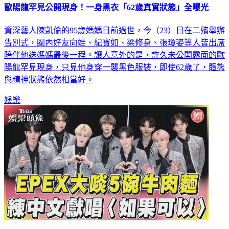
歐陽龍罕見公開現身！一身黑衣「62歲真實狀態」全曝光
資深藝人陳凱倫的95歲媽媽日前過世，今（23）日在二殯舉辦
告別式，圈內好友向娃、紀寶如、梁修身、張瓊姿等人皆出席
陪伴他送媽媽最後一程。讓人意外的是，許久未公開露面的歐
陽龍罕見現身，只見他身穿一襲黑色服裝，即使62歲了，體態
與精神狀態依然相當好。
娛樂