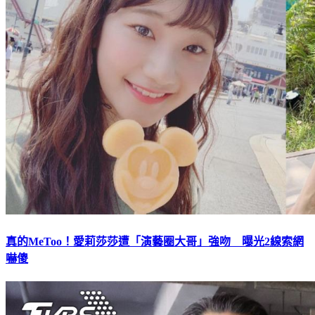
真的MeToo！愛莉莎莎遭「演藝圈大哥」強吻 曝光2線索網
嚇傻