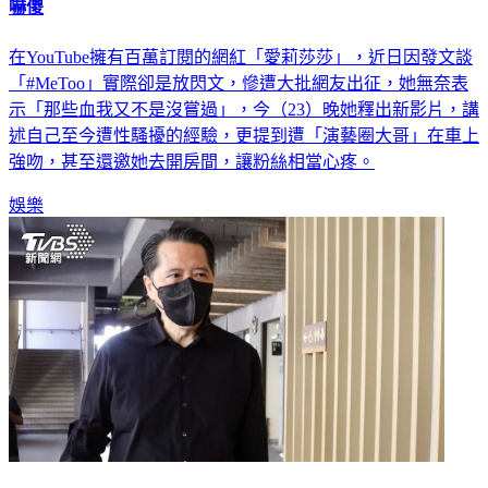
嚇傻
在YouTube擁有百萬訂閱的網紅「愛莉莎莎」，近日因發文談
「#MeToo」實際卻是放閃文，慘遭大批網友出征，她無奈表
示「那些血我又不是沒嘗過」，今（23）晚她釋出新影片，講
述自己至今遭性騷擾的經驗，更提到遭「演藝圈大哥」在車上
強吻，甚至還邀她去開房間，讓粉絲相當心疼。
娛樂