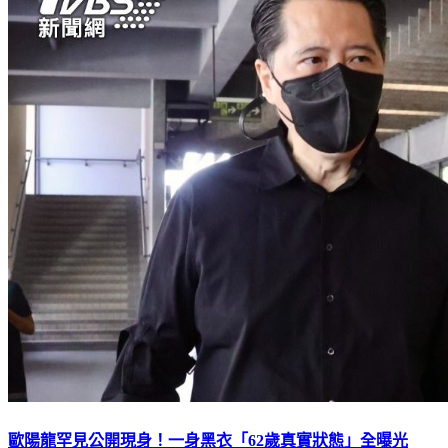
歐陽龍罕見公開現身！一身黑衣「62歲真實狀態」全曝光