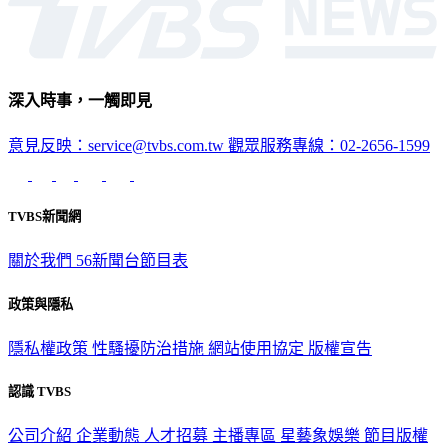
深入時事，一觸即見
意見反映：service@tvbs.com.tw
觀眾服務專線：02-2656-1599
TVBS新聞網
關於我們
56新聞台節目表
政策與隱私
隱私權政策
性騷擾防治措施
網站使用協定
版權宣告
認識 TVBS
公司介紹
企業動態
人才招募
主播專區
星藝象娛樂
節目版權