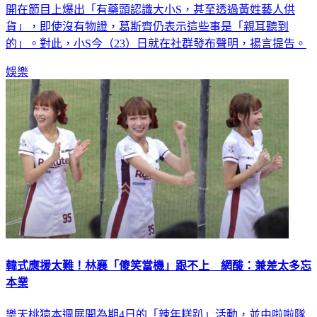
開在節目上爆出「有藥頭認識大小S，甚至透過黃姓藝人供
貨」，即使沒有物證，葛斯齊仍表示這些事是「親耳聽到
的」。對此，小S今（23）日就在社群發布聲明，揚言提告。
娛樂
韓式應援太難！林襄「傻笑當機」跟不上 網酸：兼差太多忘
本業
樂天桃猿本週展開為期4日的「辣年糕趴」活動，並由啦啦隊