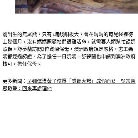
剛出生的無尾熊，只有5塊錢銅板大，會在媽媽的育兒袋裡待
上幾個月，沒有媽媽照顧牠們很難活命，就需要人類幫忙餵奶
照顧。舒夢蘭訪問2位資深保母，澳洲政府規定嚴格，志工媽
媽都經過認證，為了擔任一日奶媽，舒夢蘭也申請到澳洲政府
核可，擔任保母。
更多新聞：
吳姍儒遭黃子佼爆「威脅大鶴」成假面女　吳宗憲
怒發聲：回來再處理他