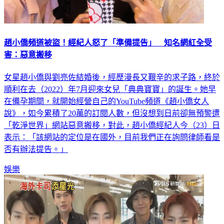
趙小僑頻道被盜！經紀人怒了「準備提告」 知名網紅全受
害：惡意搬移
女星趙小僑與劉亮佐結婚後，經歷漫長又艱辛的求子路，終於
順利在去（2022）年7月迎來女兒「典典寶寶」的誕生。她早
在備孕期間，就開始經營自己的YouTube頻道《趙小僑女人
說》，如今累積了20萬的訂閱人數，但沒想到日前卻無預警遭
「乾淨世界」網站惡意搬移，對此，趙小僑經紀人今（23）日
表示：「該網站的定位是在國外，目前我們正在詢問律師看是
否有辦法提告。」
娛樂