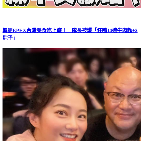
韓團EPEX台灣美食吃上癮！ 隊長被爆「狂嗑14碗牛肉麵+2
粽子」