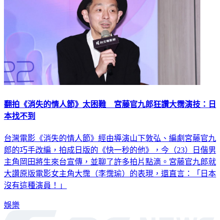
翻拍《消失的情人節》太困難 宮藤官九郎狂讚大霈演技：日
本找不到
台灣電影《消失的情人節》經由導演山下敦弘、編劇宮藤官九
郎的巧手改編，拍成日版的《快一秒的他》，今（23）日偕男
主角岡田將生來台宣傳，並聊了許多拍片點滴。宮藤官九郎就
大讚原版電影女主角大霈（李霈瑜）的表現，還直言：「日本
沒有這種演員！」
娛樂