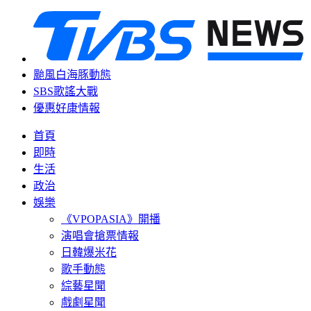
颱風白海豚動態
SBS歌謠大戰
優惠好康情報
首頁
即時
生活
政治
娛樂
《VPOPASIA》開播
演唱會搶票情報
日韓爆米花
歌手動態
綜藝星聞
戲劇星聞