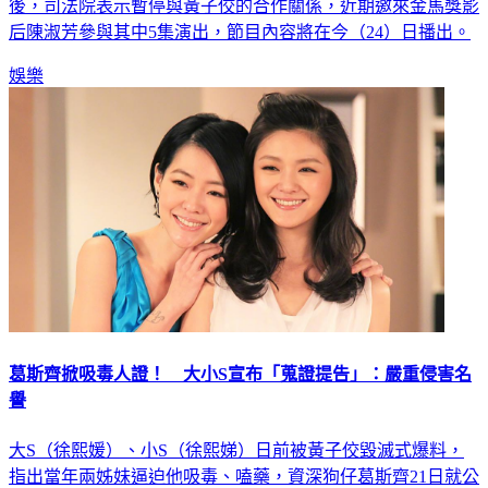
後，司法院表示暫停與黃子佼的合作關係，近期邀來金馬獎影
后陳淑芳參與其中5集演出，節目內容將在今（24）日播出。
娛樂
葛斯齊掀吸毒人證！ 大小S宣布「蒐證提告」：嚴重侵害名
譽
大S（徐熙媛）、小S（徐熙娣）日前被黃子佼毀滅式爆料，
指出當年兩姊妹逼迫他吸毒、嗑藥，資深狗仔葛斯齊21日就公