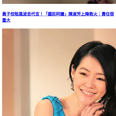
黃子佼陷風波丟代言！「國民阿嬤」陳淑芳上陣救火：責任很
重大