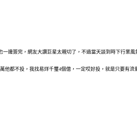
翻也一邊簽完，網友大讚巨星太親切了，不過當天談到時下行業風
千萬他都不投，我找易烊千璽4個億，一定哎好投，就是只要有流