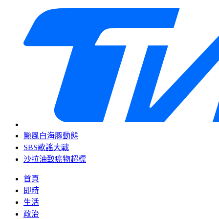
颱風白海豚動態
SBS歌謠大戰
沙拉油致癌物超標
首頁
即時
生活
政治