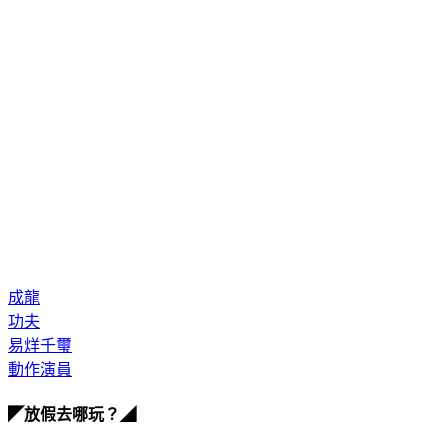
成龍
功夫
易烊千璽
動作演員
◤放假去哪玩？◢