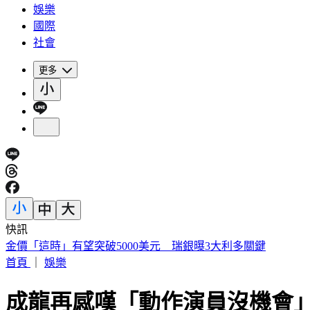
娛樂
國際
社會
更多
快訊
金價「這時」有望突破5000美元 瑞銀曝3大利多關鍵
首頁
｜
娛樂
成龍再感嘆「動作演員沒機會