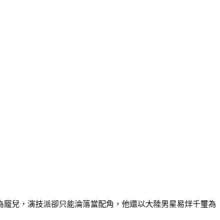
為寵兒，演技派卻只能淪落當配角，他還以大陸男星易烊千璽為