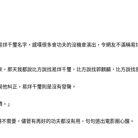
易烊千璽名字，感嘆很多會功夫的沒機會演出，令網友不滿稱易
來，那天我都說比方說找易烊千璽，比方說找郭麒麟，比方說找
幫他糾正，易烊千璽則是沒有發聲。
債。」
難且市場不需要，儘管有再好的功夫都沒有用，句句道出電影圈心酸。