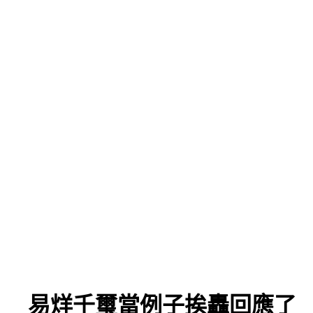
」 易烊千璽當例子挨轟回應了