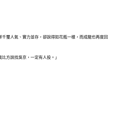
烊千璽人氣、實力並存，卻說得如花瓶一樣，而成龍也再度回
我比方說找吳京，一定有人投。」