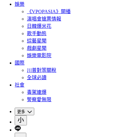
娛樂
《VPOPASIA》開播
演唱會搶票情報
日韓爆米花
歌手動態
綜藝星聞
戲劇星聞
娛樂電影院
國際
川普對等關稅
全球必讀
社會
毒駕連爆
警察愛無限
更多