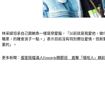
林采緹坦承自己跟鮪魚一樣是戀愛腦，「以前就是我愛他，做
職業，的確會浪子一點。」表示目前沒有特別嚮往愛情，但新
要的」。
更多新聞：
蛋堡搭檔滿人Freestyle開節目　直擊「嘻哈人」精