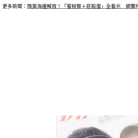
更多新聞：
隋棠海邊解放！「蜜桃臀＋屁股蛋」全看光　網驚