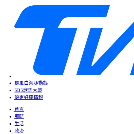
颱風白海豚動態
SBS歌謠大戰
優惠好康情報
首頁
即時
生活
政治