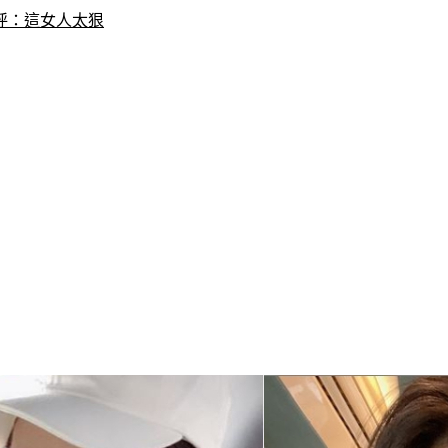
呼：這女人太狠