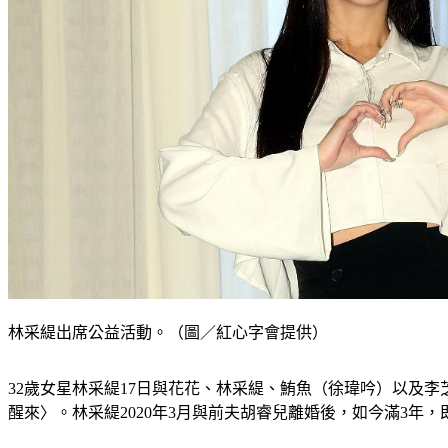
林采緹出席公益活動。（圖／紅心字會提供）
32歲女星林采緹17日與花花、林采緹、鮪魚（徐瑋吟）以及
醒來〉。林采緹2020年3月與前夫胡睿兒離婚後，如今滿3年