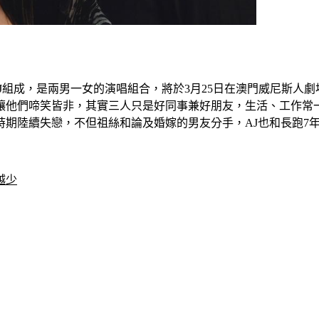
和AJ組成，是兩男一女的演唱組合，將於3月25日在澳門威尼斯人劇
讓他們啼笑皆非，其實三人只是好同事兼好朋友，生活、工作常
時期陸續失戀，不但祖絲和論及婚嫁的男友分手，AJ也和長跑7
越少