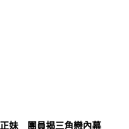
」正妹 團員揭三角戀內幕