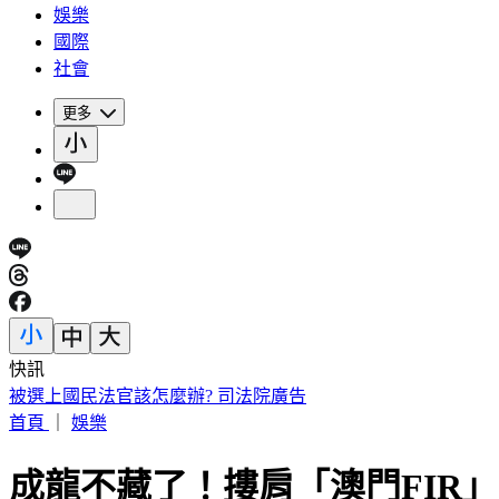
娛樂
國際
社會
更多
快訊
國家警報大響！下午2:30收「網路降速演習預告」
首頁
｜
娛樂
成龍不藏了！摟肩「澳門FIR