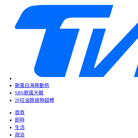
颱風白海豚動態
SBS歌謠大戰
沙拉油致癌物超標
首頁
即時
生活
政治