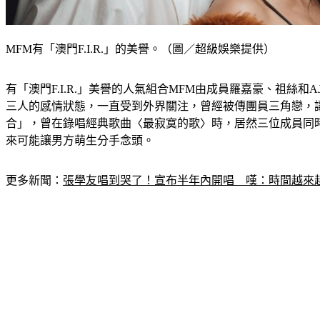
MFM有「澳門F.I.R.」的美譽。（圖／超級娛樂提供）
有「澳門F.I.R.」美譽的人氣組合MFM由成員羅嘉豪、祖絲
三人的感情狀態，一直受到外界關注，曾經被傳團員三角戀，
合」，曾在錄唱經典歌曲〈最寂寞的歌〉時，居然三位成員同
來可能讓男方萌生分手念頭。
更多新聞：
張學友唱到哭了！宣布半年內開唱　嘆：時間越來