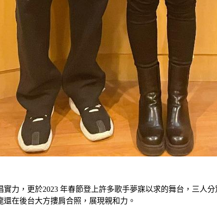
實力，更於2023 年春節登上許多歌手夢寐以求的舞台，三人
龍還在後台大方摟肩合照，展現親和力。