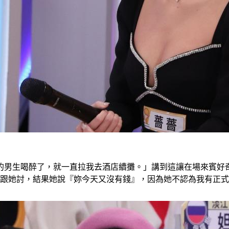
的男生喝醉了，就一直拉我去酒店續攤。」講到這讓在場來賓好
臉跟她討，結果她說『妳今天又沒有錢』，因為她不認為我有正