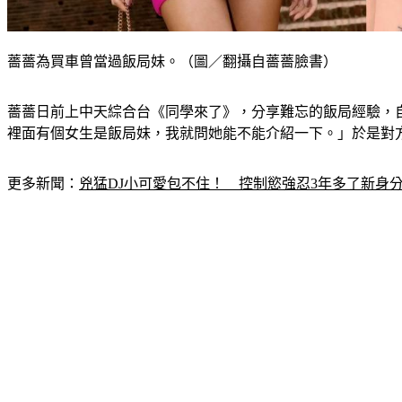
薔薔為買車曾當過飯局妹。（圖／翻攝自薔薔臉書）
薔薔日前上中天綜合台《同學來了》，分享難忘的飯局經驗，
裡面有個女生是飯局妹，我就問她能不能介紹一下。」於是對
更多新聞：
兇猛DJ小可愛包不住！　控制慾強忍3年多了新身