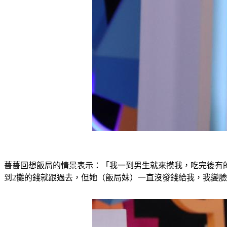
薔薔回想飯局的情景表示：「我一到男生就來摸我，吃完後有
到2攤的錢就跟過去，但她（飯局妹）一直沒發錢給我，我變