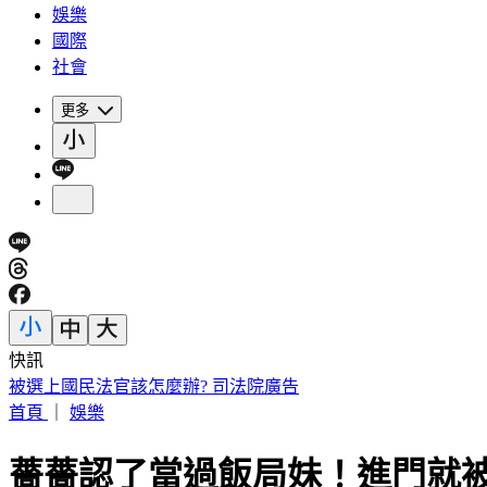
娛樂
國際
社會
更多
快訊
被選上國民法官該怎麼辦? 司法院廣告
首頁
｜
娛樂
薔薔認了當過飯局妹！進門就