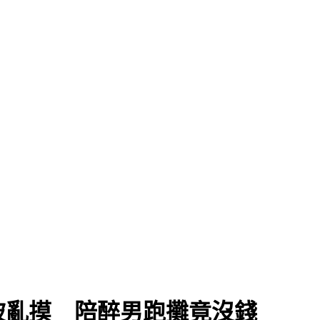
被亂摸 陪醉男跑攤竟沒錢