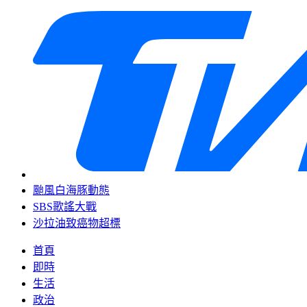
颱風白海豚動態
SBS歌謠大戰
沙拉油致癌物超標
首頁
即時
生活
政治