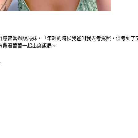
自爆曾當過飯局妹，「年輕的時候我爸叫我去考駕照，但考到了
方帶著薔薔一起出席飯局。
分