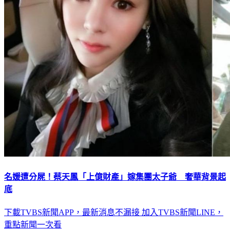
名媛遭分屍！蔡天鳳「上億財產」嫁集團太子爺 奢華背景起
底
下載TVBS新聞APP，最新消息不漏接
加入TVBS新聞LINE，
重點新聞一次看