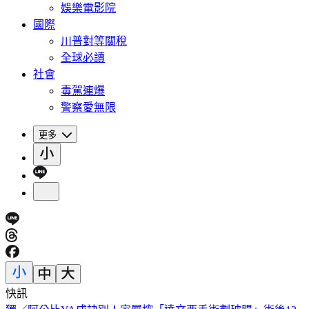
娛樂電影院
國際
川普對等關稅
全球必讀
社會
毒駕連爆
警察愛無限
更多
快訊