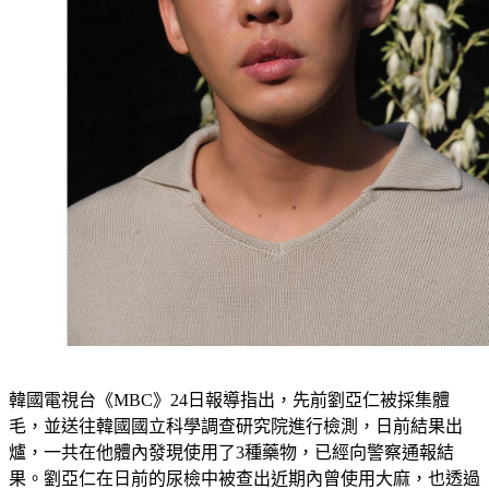
韓國電視台《MBC》24日報導指出，先前劉亞仁被採集體
毛，並送往韓國國立科學調查研究院進行檢測，日前結果出
爐，一共在他體內發現使用了3種藥物，已經向警察通報結
果。劉亞仁在日前的尿檢中被查出近期內曾使用大麻，也透過
毛髮檢測確認有濫用牛奶針之嫌，目前第3種藥物尚未公開。