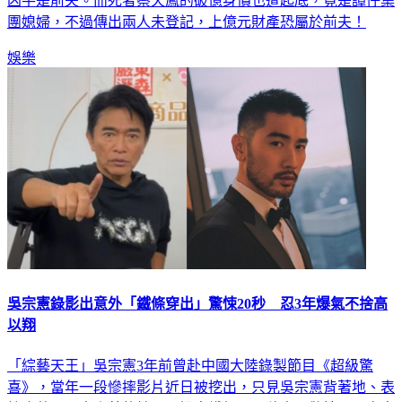
團媳婦，不過傳出兩人未登記，上億元財產恐屬於前夫！
娛樂
吳宗憲錄影出意外「鐵條穿出」驚悚20秒 忍3年爆氣不捨高
以翔
「綜藝天王」吳宗憲3年前曾赴中國大陸錄製節目《超級驚
喜》，當年一段慘摔影片近日被挖出，只見吳宗憲背著地、表
情痛苦，原本坐著的椅子更插出鐵架，20秒畫面驚悚。吳宗憲