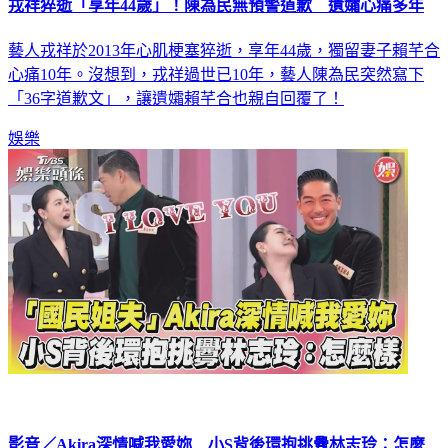
藝人戎祥於2013年心肌梗塞猝逝，享年44歲，獨留妻子賴芊合
心痛10年。沒想到，戎祥過世已10年，藝人陳為民突然寫下
「36字道歉文」，讓遺孀賴芊合也親自回覆了！
娛樂
影音／Akira深情喊我愛妳 小S背後環抱挑釁林志玲：怎麼
樣