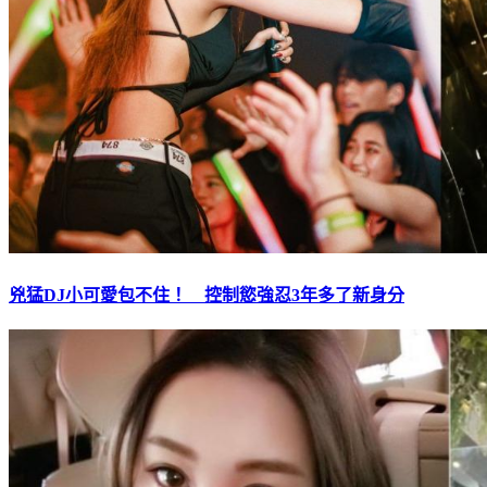
兇猛DJ小可愛包不住！ 控制慾強忍3年多了新身分