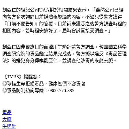
劉亞仁的經紀公司UAA對於相關結果表示，「雖然公司已經
向警方多次詢問目前媒體報導過的內容，不過只從警方獲得
『目前不便告知』的答覆。目前尚未獲悉之後警方調查時程的
相關內容，若時程安排好了，屆時會誠實接受調查。」
劉亞仁因非醫療目的而濫用牛奶針遭警方調查，韓國國立科學
調查研究院的毒品鑑定結果完成後，警方擬以違反《毒品管理
法》的嫌犯身分傳喚劉亞仁，並調查他涉毒的來龍去脈。
《TVBS》提醒您：
◎珍惜生命拒絕毒品，健康無價不容毒噬
◎毒品防制諮詢專線：0800-770-885
毒品
大麻
牛奶針
劉亞仁