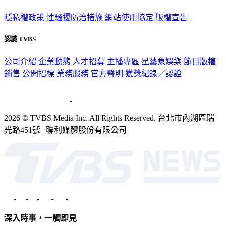
隱私權政策
性騷擾防治措施
網站使用協定
版權宣告
認識 TVBS
公司介紹
企業動態
人才招募
主播專區
星藝象娛樂
節目版權
銷售
公開招標
業務服務
官方聲明
獲獎紀錄／認證
2026 © TVBS Media Inc. All Rights Reserved. 台北市內湖區瑞
光路451號 | 聯利媒體股份有限公司
深入時事，一觸即見