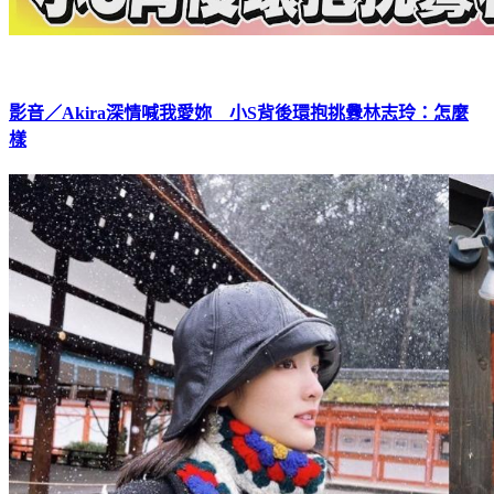
影音／Akira深情喊我愛妳 小S背後環抱挑釁林志玲：怎麼
樣