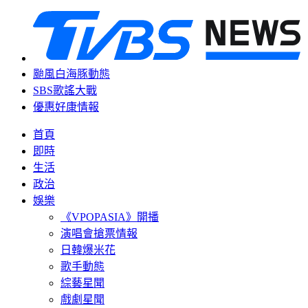
颱風白海豚動態
SBS歌謠大戰
優惠好康情報
首頁
即時
生活
政治
娛樂
《VPOPASIA》開播
演唱會搶票情報
日韓爆米花
歌手動態
綜藝星聞
戲劇星聞