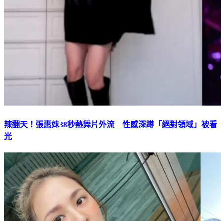
辣翻天！張惠妹38秒熱舞片外流 性感深蹲「絕對領域」被看
光