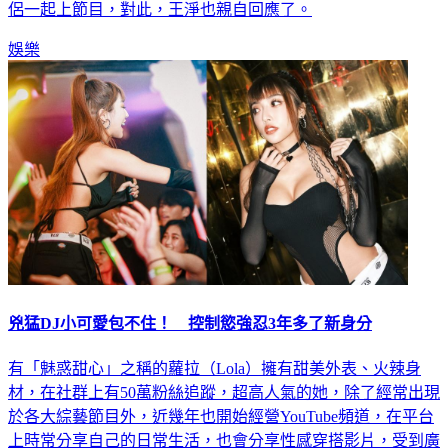
娛樂
兇猛DJ小可愛包不住！ 控制慾強忍3年多了新身分
有「魅惑甜心」之稱的蘿拉（Lola）擁有甜美外表、火辣身
材，在社群上有50萬粉絲追蹤，超高人氣的她，除了經常出現
於各大綜藝節目外，近幾年也開始經營YouTube頻道，在平台
上時常分享自己的日常生活，也會分享性感穿搭影片，受到廣
大粉絲的喜愛。更多新聞：