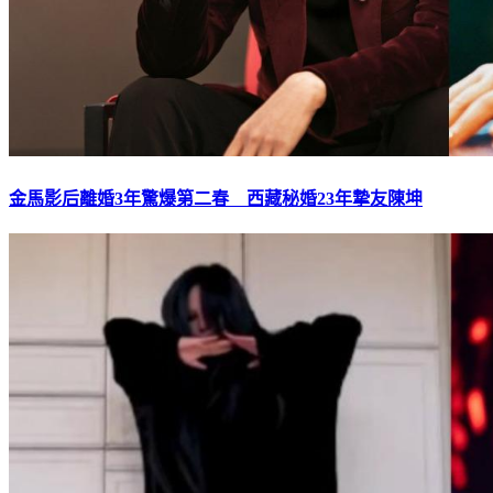
金馬影后離婚3年驚爆第二春 西藏秘婚23年摯友陳坤