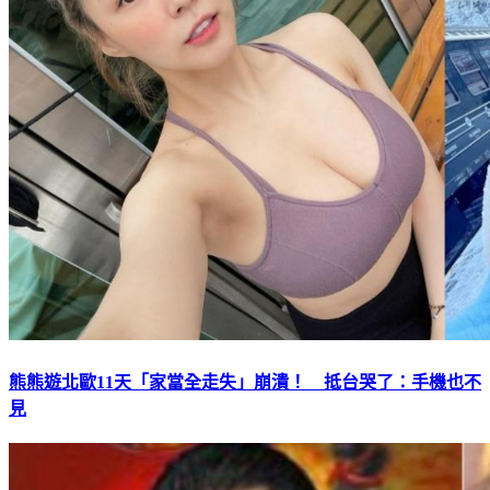
熊熊遊北歐11天「家當全走失」崩潰！ 抵台哭了：手機也不
見