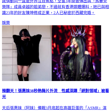
樂隊」成員卓越的姐弟戀，不過就有香港媒體爆料，她已與相
識23年的好友陳坤修成正果，2人已秘密於西藏完婚。
娛樂
辣翻天！張惠妹38秒熱舞片外流 性感深蹲「絕對領域」被看
光
天后張惠妹（阿妹）備戰3月底起在高雄巨蛋的「ASMR」演
唱會，近期她旗下子弟兵葛西瓦發片，推出首張個人創作專輯