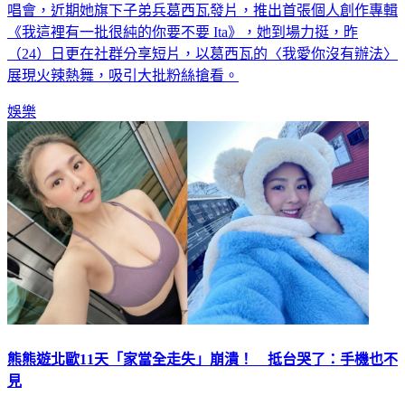
《我這裡有一批很純的你要不要 Ita》，她到場力挺，昨
（24）日更在社群分享短片，以葛西瓦的〈我愛你沒有辦法〉
展現火辣熱舞，吸引大批粉絲搶看。
娛樂
熊熊遊北歐11天「家當全走失」崩潰！ 抵台哭了：手機也不
見
熊熊（卓毓彤）個性爽朗、身材火辣，深受不少粉絲喜愛，近