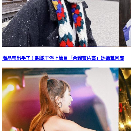
陶晶瑩出手了！親邀王淨上節目「合體曹佑寧」她嬌羞回應