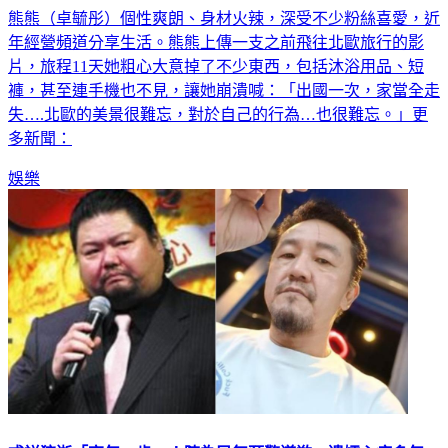
年經營頻道分享生活。熊熊上傳一支之前飛往北歐旅行的影
片，旅程11天她粗心大意掉了不少東西，包括沐浴用品、短
褲，甚至連手機也不見，讓她崩潰喊：「出國一次，家當全走
失….北歐的美景很難忘，對於自己的行為…也很難忘。」更
多新聞：
娛樂
戎祥猝逝「享年44歲」！陳為民無預警道歉 遺孀心痛多年