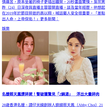
昨（24）日深夜與直播主蓉蓉開直播，談及當年經歷，他想起
在2019年於節目猝逝的高以翔，喊話藝人安全很重要，「差點
出人命，上帝保佑！」更多新聞：
娛樂
名媛蔡天鳳遭碎屍！警破獲驚見「2鍋湯」 浮出大量碎肉
28歲香港名媛、譚仔米線創辦人媳婦蔡天鳳（Abby Choi）21
日失聯，於昨（24）日被警方發現，怎料遺體已遭人肢解，部