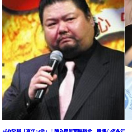
戎祥猝逝「享年44歲」！陳為民無預警道歉 遺孀心痛多年