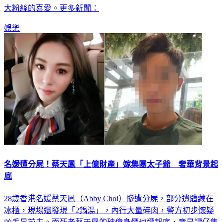
娛樂
名媛遭分屍！蔡天鳳「上億財產」嫁集團太子爺 奢華背景起
底
28歲香港名媛蔡天鳳（Abby Choi）慘遭分屍，部分遺體藏在
冰櫃，現場還發現「2鍋湯」，內行大量碎肉，警方初步懷疑
凶手是前夫。而死者蔡天鳳的破億身價也遭起底，竟是譚仔集