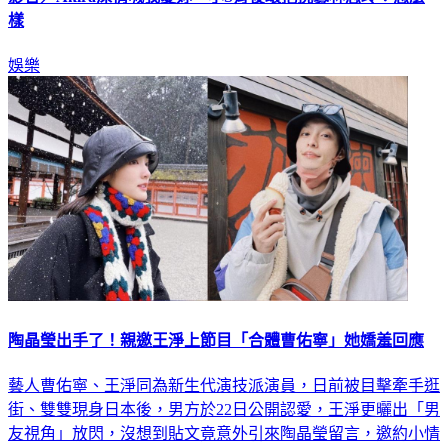
娛樂
陶晶瑩出手了！親邀王淨上節目「合體曹佑寧」她嬌羞回應
藝人曹佑寧、王淨同為新生代演技派演員，日前被目擊牽手逛
街、雙雙現身日本後，男方於22日公開認愛，王淨更曬出「男
友視角」放閃，沒想到貼文竟意外引來陶晶瑩留言，邀約小情
侶一起上節目，對此，王淨也親自回應了。