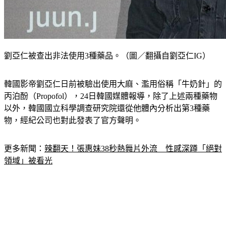
劉亞仁被查出非法使用3種藥品。（圖／翻攝自劉亞仁IG）
韓國影帝劉亞仁日前被驗出使用大麻、濫用俗稱「牛奶針」的
丙泊酚（Propofol），24日韓國媒體報導，除了上述兩種藥物
以外，韓國國立科學調查研究院還從他體內分析出第3種藥
物，經紀公司也對此發表了官方聲明。
更多新聞：
辣翻天！張惠妹38秒熱舞片外流　性感深蹲「絕對
領域」被看光