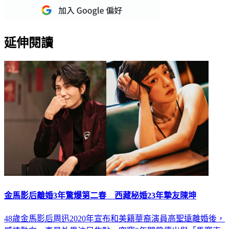
延伸閱讀
金馬影后離婚3年驚爆第二春 西藏秘婚23年摯友陳坤
48歲金馬影后周迅2020年宣布和美籍華裔演員高聖遠離婚後，
感情動向一直是外界注目焦點，空窗3年間曾傳出與「馬賽克