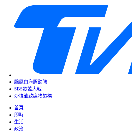
颱風白海豚動態
SBS歌謠大戰
沙拉油致癌物超標
首頁
即時
生活
政治