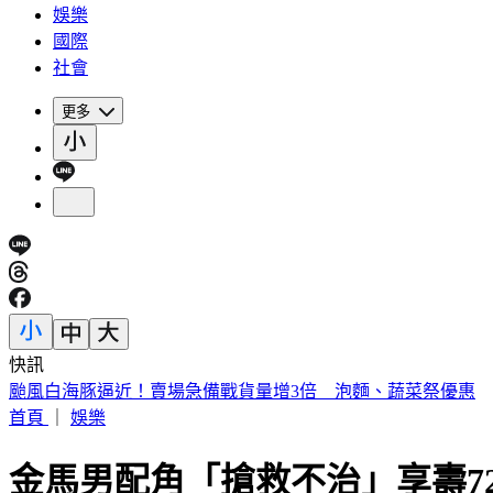
娛樂
國際
社會
更多
快訊
即時新聞快報！ 立即下載TVBS新聞APP
首頁
｜
娛樂
金馬男配角「搶救不治」享壽7