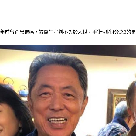
6年前曾罹患胃癌，被醫生宣判不久於人世，手術切除4分之3的胃