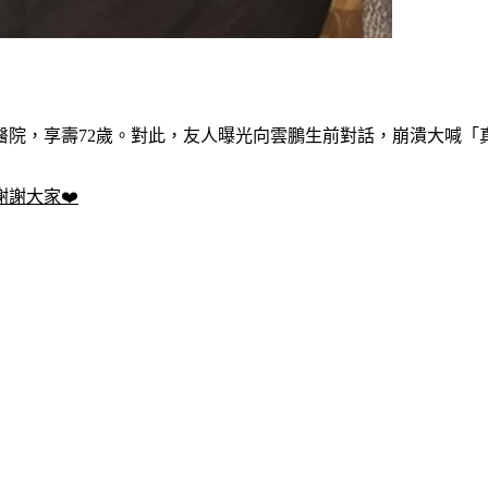
醫院，享壽72歲。對此，友人曝光向雲鵬生前對話，崩潰大喊「
謝大家❤️