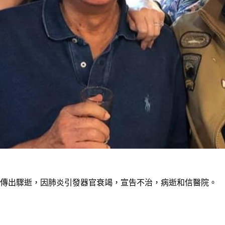
時傳出驟逝，因肺炎引發器官衰竭，宣告不治，病逝和信醫院。