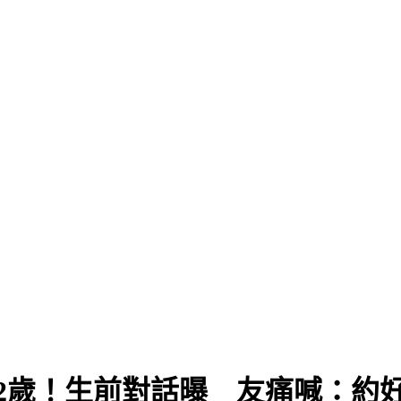
2歲！生前對話曝 友痛喊：約