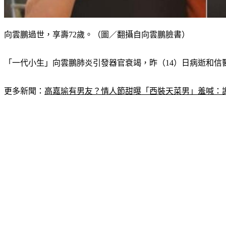
向雲鵬過世，享壽72歲。（圖／翻攝自向雲鵬臉書）
「一代小生」向雲鵬肺炎引發器官衰竭，昨（14）日病逝和信
更多新聞：
高嘉瑜有男友？情人節甜曝「西裝天菜男」羞喊：謝