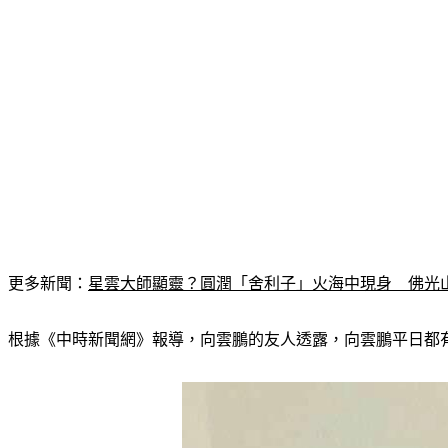
更多新聞：
星雲大師顯靈？圓潤「舍利子」火海中現身　佛光
根據《中時新聞網》報導，向雲鵬的友人透露，向雲鵬平日都