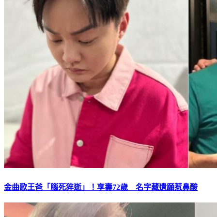
金曲歌王爸「腦死猝逝」！享壽72歲 名字藏遺願惹鼻酸