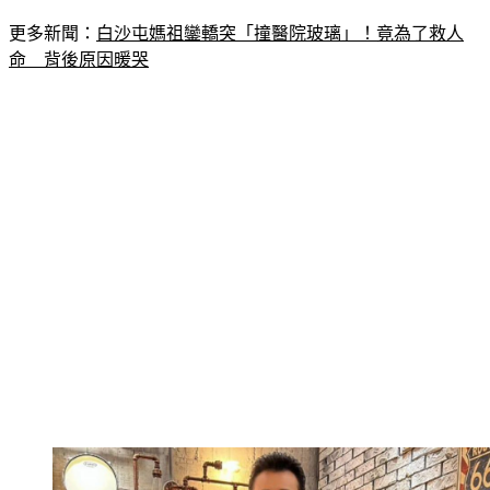
更多新聞：
白沙屯媽祖鑾轎突「撞醫院玻璃」！竟為了救人
命　背後原因暖哭