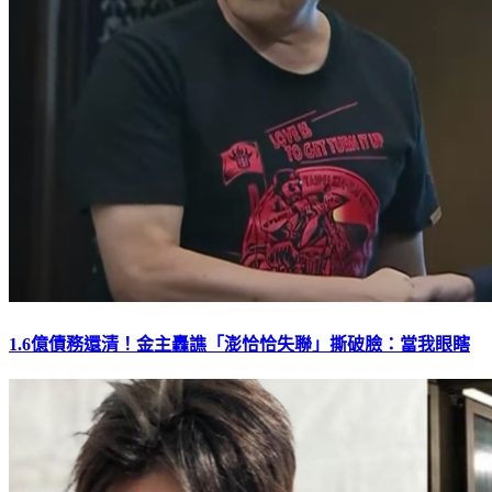
1.6億債務還清！金主轟譙「澎恰恰失聯」撕破臉：當我眼瞎