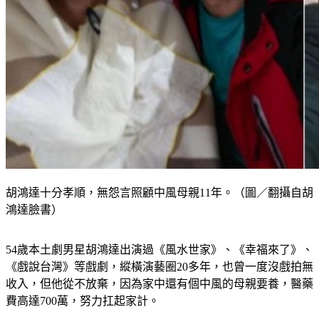
胡鴻達十分孝順，無怨言照顧中風母親11年。（圖／翻攝自胡
鴻達臉書）
54歲本土劇男星胡鴻達出演過《風水世家》、《幸福來了》、
《戲說台灣》等戲劇，縱橫演藝圈20多年，也曾一度沒戲拍無
收入，但他從不放棄，因為家中還有個中風的母親要養，醫藥
費高達700萬，努力扛起家計。