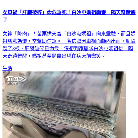
女車禍「肝臟破碎」命危垂死！白沙屯媽祖顯靈 隔天奇蹟醒
了
女神「降肉」！苗栗拱天宮「白沙屯媽祖」向來靈驗，而且媽
祖慈悲為懷，常幫助信眾。一名信眾因車禍而顱內出血，肋骨
裂了8根，肝臟破碎已命危，沒想到家屬求白沙屯媽祖後，隔
天奇蹟甦醒，媽祖甚至顯靈出現在病床前微笑。
生活