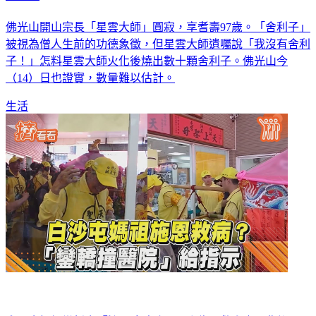
佛光山開山宗長「星雲大師」圓寂，享耆壽97歲。「舍利子」
被視為僧人生前的功德象徵，但星雲大師遺囑說「我沒有舍利
子！」怎料星雲大師火化後燒出數十顆舍利子。佛光山今
（14）日也證實，數量難以估計。
生活