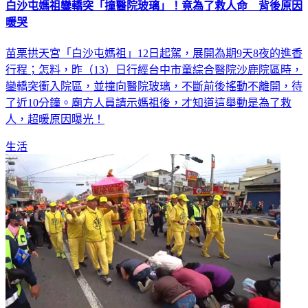
白沙屯媽祖鑾轎突「撞醫院玻璃」！竟為了救人命 背後原因
暖哭
苗栗拱天宮「白沙屯媽祖」12日起駕，展開為期9天8夜的進香
行程；怎料，昨（13）日行經台中市童綜合醫院沙鹿院區時，
鑾轎突衝入院區，並撞向醫院玻璃，不斷前後搖動不離開，待
了近10分鐘。廟方人員請示媽祖後，才知道這舉動是為了救
人，超暖原因曝光！
生活