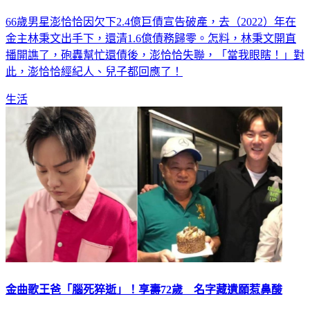
66歲男星澎恰恰因欠下2.4億巨債宣告破產，去（2022）年在
金主林秉文出手下，還清1.6億債務歸零。怎料，林秉文開直
播開譙了，砲轟幫忙還債後，澎恰恰失聯，「當我眼瞎！」對
此，澎恰恰經紀人、兒子都回應了！
生活
金曲歌王爸「腦死猝逝」！享壽72歲 名字藏遺願惹鼻酸