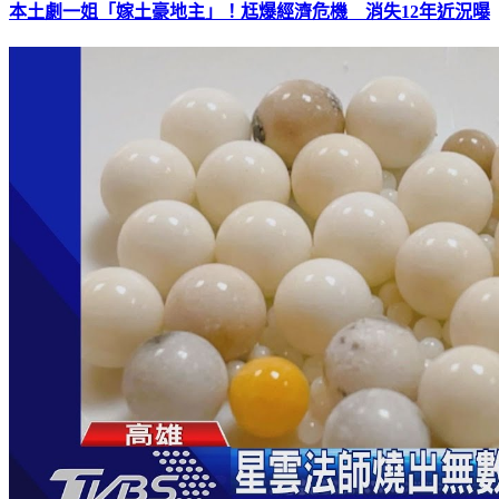
本土劇一姐「嫁土豪地主」！尪爆經濟危機 消失12年近況曝