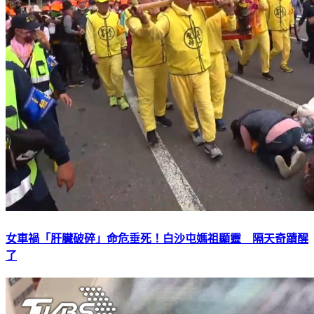
女車禍「肝臟破碎」命危垂死！白沙屯媽祖顯靈 隔天奇蹟醒
了