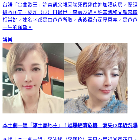
台語「金曲歌王」許富凱父親因腦死昏迷住進加護病房，歷經
搶救16天，於昨（13）日過世，享壽72歲。許富凱和父親感情
相當好，連名字都是由爸爸所取，背後藏有深厚意義，是爸爸
一生的願望。
娛樂
本土劇一姐「嫁土豪地主」！尪爆經濟危機 消失12年近況曝
46歲「本土劇一姐」李沛綾（李佩怡）昔日為民視當家花旦，