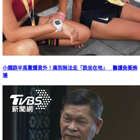
小嫻跑半馬驚爆意外！痛到無法走「跌坐在地」 醫護急衝進
場