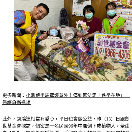
更多新聞：
小嫻跑半馬驚爆意外！痛到無法走「跌坐在地」　
醫護急衝進場
此外，胡鴻達相當有愛心，平日也會做公益，昨（13）日跟創
世基金會探訪，個案是一名民國96年中風倒下成植物人，全由