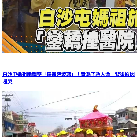
白沙屯媽祖鑾轎突「撞醫院玻璃」！竟為了救人命 背後原因
暖哭