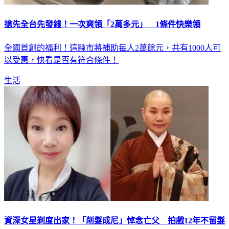
搶先全台先發錢！一次爽領「2萬多元」 1條件快樂領
全國首創的福利！這縣市將補助每人2萬餘元，共有1000人可
以受惠，快看是否有符合條件！
生活
資深女星剃度出家！「削髮成尼」悼念亡父 拍戲12年不留髮