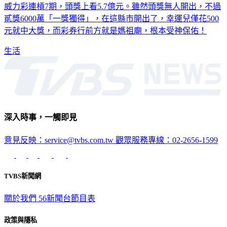
威力彩連槓7期，頭獎上看5.7億元。雖然頭獎無人開出，不過
貳獎6000萬「一獎獨得」，在這縣市開出了，幸運兒僅花500
元就中大獎，而彩券行前方就是媽祖廟，根本受神保佑！
生活
深入時事，一觸即見
意見反映：service@tvbs.com.tw
觀眾服務專線：02-2656-1599
TVBS新聞網
關於我們
56新聞台節目表
政策與隱私