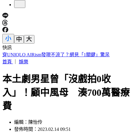
快訊
緯創股利「2度延後發放」 金管會出手：最重罰50萬
首頁
｜
娛樂
本土劇男星曾「沒戲拍0收
入」！顧中風母 湊700萬醫療
費
編輯：陳怡伶
發佈時間：2023.02.14 09:51