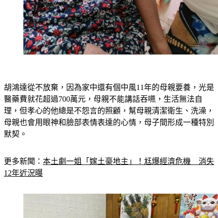
胡鴻達從不放棄，因為家中還有個中風11年的母親要養，光是
醫藥費就花超過700萬元，母親不能講話吞嚥，生活無法自
理，但孝心的他總是不怨言的照顧，幫母親清潔衛生、洗澡，
母親也會用眼神和臉部表情表達的心情，母子間形成一種特別
默契。
更多新聞：
本土劇一姐「嫁土豪地主」！尪爆經濟危機　消失
12年近況曝