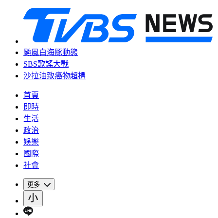
颱風白海豚動態
SBS歌謠大戰
沙拉油致癌物超標
首頁
即時
生活
政治
娛樂
國際
社會
更多