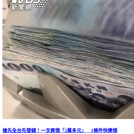
搶先全台先發錢！一次爽領「2萬多元」 1條件快樂領