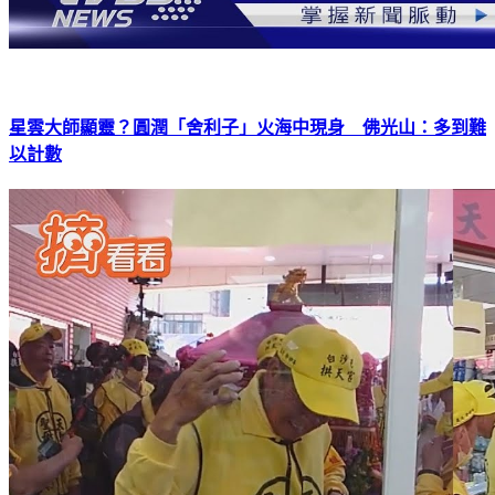
星雲大師顯靈？圓潤「舍利子」火海中現身 佛光山：多到難
以計數