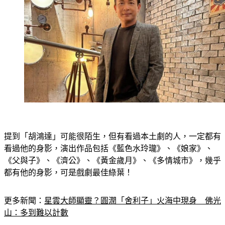
提到「胡鴻達」可能很陌生，但有看過本土劇的人，一定都有
看過他的身影，演出作品包括《藍色水玲瓏》、《娘家》、
《父與子》、《濟公》、《黃金歲月》、《多情城市》，幾乎
都有他的身影，可是戲劇最佳綠葉！
更多新聞：
星雲大師顯靈？圓潤「舍利子」火海中現身　佛光
山：多到難以計數