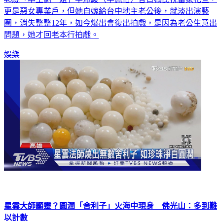
更是惡女專業戶，但她自嫁給台中地主老公後，就淡出演藝
圈，消失整整12年，如今爆出會復出拍戲，是因為老公生意出
問題，她才回老本行拍戲。
娛樂
星雲大師顯靈？圓潤「舍利子」火海中現身 佛光山：多到難
以計數