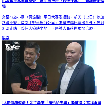
小嫻跑半馬驚爆意外！痛到無法走「跌坐在地」 醫護急衝進
場
女星42歲小嫻（黃瑜嫻）平日就喜愛運動，前天（12日）參加
路跑比賽，首次挑戰半馬21公里，怎料驚爆比賽出意外，痛到
無法走路，整個人慘跌坐地上，醫護人員衝進現場治療。
娛樂
1.6億債務還清！金主轟譙「澎恰恰失聯」撕破臉：當我眼瞎