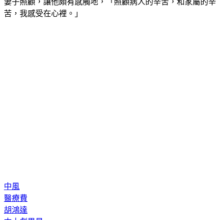
妻子照顧，讓他頗有感觸地，「照顧病人的辛苦，和家屬的辛
苦，我感受在心裡。」
中風
醫療費
胡鴻達