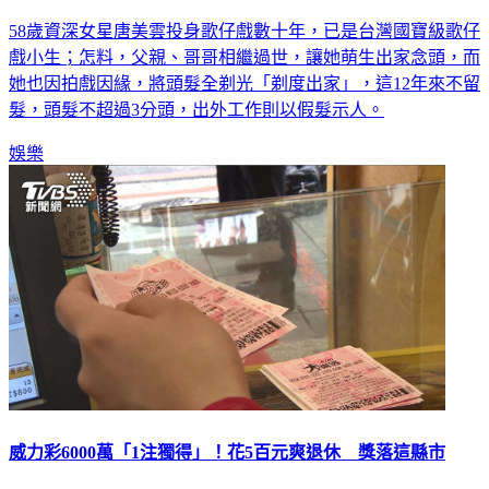
58歲資深女星唐美雲投身歌仔戲數十年，已是台灣國寶級歌仔
戲小生；怎料，父親、哥哥相繼過世，讓她萌生出家念頭，而
她也因拍戲因緣，將頭髮全剃光「剃度出家」，這12年來不留
髮，頭髮不超過3分頭，出外工作則以假髮示人。
娛樂
威力彩6000萬「1注獨得」！花5百元爽退休 獎落這縣市