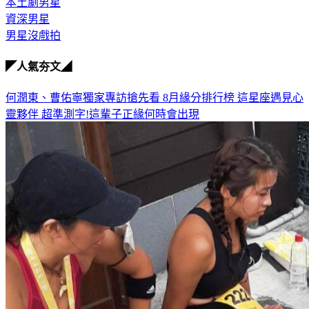
本土劇男星
資深男星
男星沒戲拍
◤人氣夯文◢
何潤東、曹佑寧獨家專訪搶先看
8月緣分排行榜 這星座遇見心
靈夥伴
超準測字!這輩子正緣何時會出現