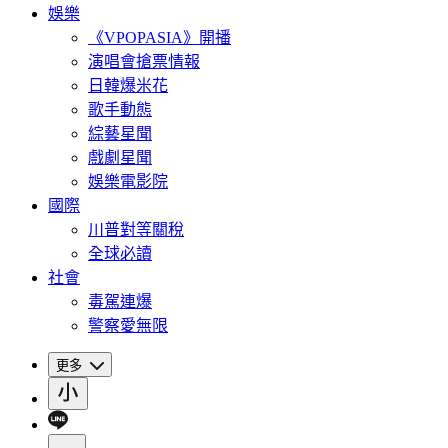
娛樂
《VPOPASIA》開播
演唱會搶票情報
日韓爆米花
歌手動態
綜藝星聞
戲劇星聞
娛樂電影院
國際
川普對等關稅
全球必讀
社會
毒駕連爆
警察愛無限
更多