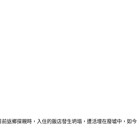
tav）日前返鄉探親時，入住的飯店發生坍塌，遭活埋在廢墟中，如今