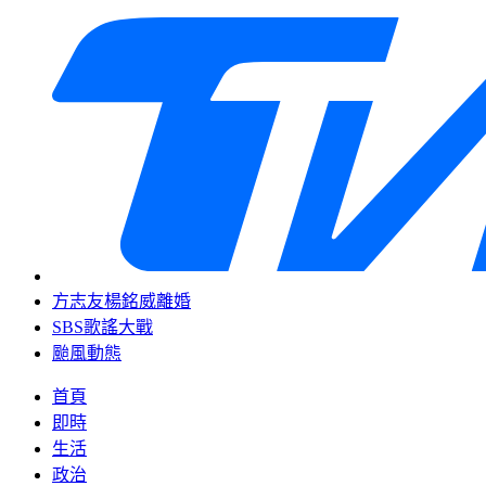
方志友楊銘威離婚
SBS歌謠大戰
颱風動態
首頁
即時
生活
政治