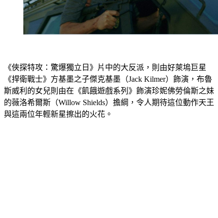
《俠探特攻：驚爆獨立日》片中的大反派，則由好萊塢巨星
《捍衛戰士》方基墨之子傑克基墨（Jack Kilmer）飾演，布魯
斯威利的女兒則由在《飢餓遊戲系列》飾演珍妮佛勞倫斯之妹
的薇洛希爾斯（Willow Shields）擔綱，令人期待這位動作天王
與這兩位年輕新星擦出的火花。