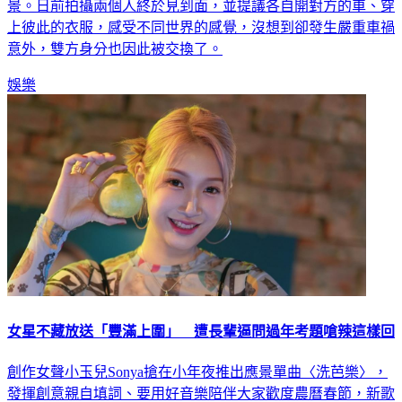
景。日前拍攝兩個人終於見到面，並提議各自開對方的車、穿
上彼此的衣服，感受不同世界的感覺，沒想到卻發生嚴重車禍
意外，雙方身分也因此被交換了。
娛樂
女星不藏放送「豐滿上圍」 遭長輩逼問過年考題嗆辣這樣回
創作女聲小玉兒Sonya搶在小年夜推出應景單曲〈洗芭樂〉，
發揮創意親自填詞、要用好音樂陪伴大家歡度農曆春節，新歌