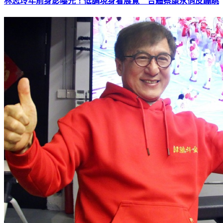
林志玲年前身影曝光！低調現身看展覽 合體蔡康永俏皮蹦跳