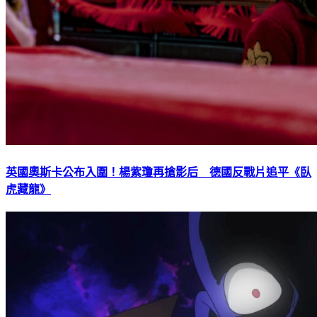
英國奧斯卡公布入圍！楊紫瓊再搶影后 德國反戰片追平《臥
虎藏龍》