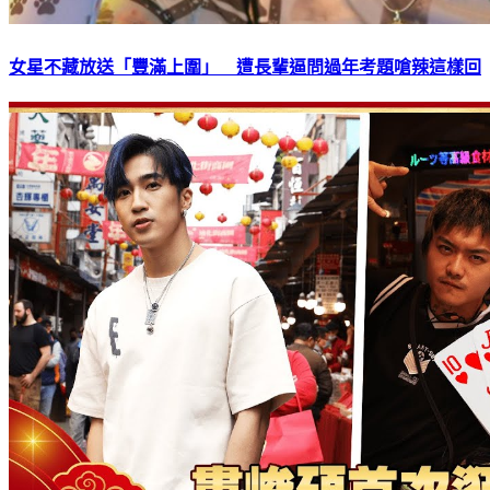
女星不藏放送「豐滿上圍」 遭長輩逼問過年考題嗆辣這樣回