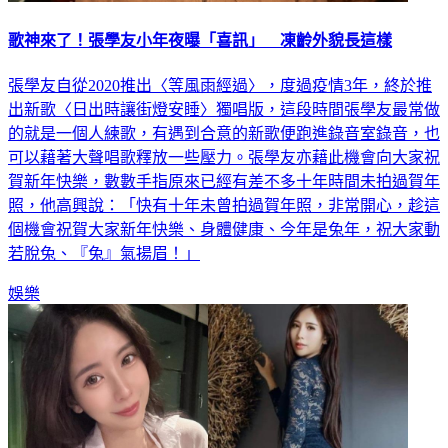
歌神來了！張學友小年夜曝「喜訊」 凍齡外貌長這樣
張學友自從2020推出〈等風雨經過〉，度過疫情3年，終於推
出新歌〈日出時讓街燈安睡〉獨唱版，這段時間張學友最常做
的就是一個人練歌，有遇到合意的新歌便跑進錄音室錄音，也
可以藉著大聲唱歌釋放一些壓力。張學友亦藉此機會向大家祝
賀新年快樂，數數手指原來已經有差不多十年時間未拍過賀年
照，他高興說：「快有十年未曾拍過賀年照，非常開心，趁這
個機會祝賀大家新年快樂、身體健康、今年是兔年，祝大家動
若脫兔、『兔』氣揚眉！」
娛樂