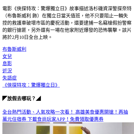
電影《俠探特攻：驚爆獨立日》故事描述洛杉磯資深警探奈特
（布魯斯威利 飾）在獨立日當天值班，他不只要阻止一輛失
控的救護車破壞市區的慶祝活動，還要逮捕一名竊槍假扮警察
的銀行搶匪，另外還有一場在他家附近爆發的恐怖襲擊。該片
將於2月10日全台上映。
布魯斯威利
女兒
息影
近況
失語症
《俠探特攻：驚爆獨立日》
◤放假去哪玩？◢
全台熱門活動、人氣攻略一次看！
高雄美食優惠開搶！再抽
萬元住宿券
下載食尚玩家APP！免費領取優惠券