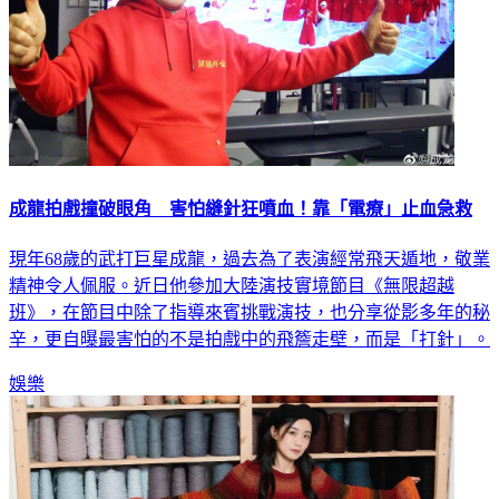
成龍拍戲撞破眼角 害怕縫針狂噴血！靠「電療」止血急救
現年68歲的武打巨星成龍，過去為了表演經常飛天遁地，敬業
精神令人佩服。近日他參加大陸演技實境節目《無限超越
班》，在節目中除了指導來賓挑戰演技，也分享從影多年的秘
辛，更自曝最害怕的不是拍戲中的飛簷走壁，而是「打針」。
娛樂