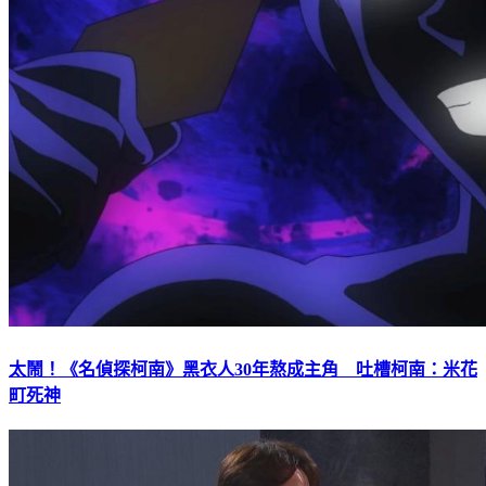
太鬧！《名偵探柯南》黑衣人30年熬成主角 吐槽柯南：米花
町死神