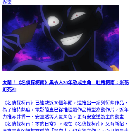
娛樂
太鬧！《名偵探柯南》黑衣人30年熬成主角 吐槽柯南：米花
町死神
《名偵探柯南》已連載近30個年頭，還推出一系列衍伸作品，
為了維持熱度，電影簡直已從推理類作品轉型為動作片，近年
力推赤井秀一、安室透等人氣角色，更有安室透為主的動畫
《名偵探柯南：零的日常》。現在《名偵探柯南》又有新招，
原來是真凶被揭露前的「黑衣人」也有獨立作品，而且還是走