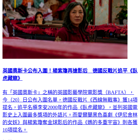
英國奧斯卡公布入圍！楊紫瓊再搶影后 德國反戰片追平《臥
虎藏龍》
有「英國奧斯卡」之稱的英國影藝學院電影獎（BAFTA），
今（20）日公布入圍名單，德國反戰片《西線無戰事》獲14項
提名，追平名導李安2000年的作品《臥虎藏龍》，並列英國電
影史上入圍最多獎項的外語片。而愛爾蘭黑色喜劇《伊尼舍林
的女妖》與楊紫瓊奪金球影后的作品《媽的多重宇宙》則各獲
10項提名。