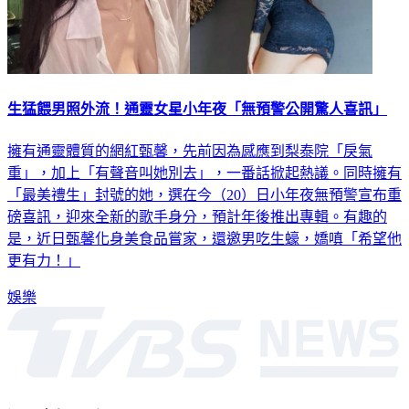
生猛餵男照外流！通靈女星小年夜「無預警公開驚人喜訊」
擁有通靈體質的網紅甄馨，先前因為感應到梨泰院「戾氣
重」，加上「有聲音叫她別去」，一番話掀起熱議。同時擁有
「最美禮生」封號的她，選在今（20）日小年夜無預警宣布重
磅喜訊，迎來全新的歌手身分，預計年後推出專輯。有趣的
是，近日甄馨化身美食品嘗家，還邀男吃生蠔，嬌嗔「希望他
更有力！」
娛樂