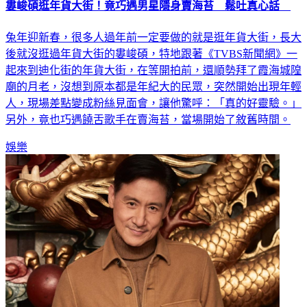
婁峻碩逛年貨大街！竟巧遇男星隱身賣海苔 鬆吐真心話
兔年迎新春，很多人過年前一定要做的就是逛年貨大街，長大
後就沒逛過年貨大街的婁峻碩，特地跟著《TVBS新聞網》一
起來到迪化街的年貨大街，在等開拍前，還順勢拜了霞海城隍
廟的月老，沒想到原本都是年紀大的民眾，突然開始出現年輕
人，現場差點變成粉絲見面會，讓他驚呼：「真的好靈驗。」
另外，竟也巧遇饒舌歌手在賣海苔，當場開始了敘舊時間。
娛樂