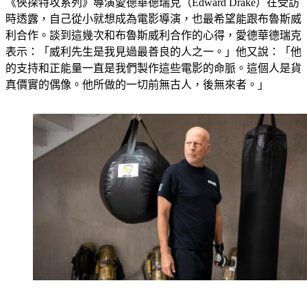
《俠探特攻系列》導演愛德華德瑞克（Edward Drake）在受訪
時透露，自己從小就想成為電影導演，也最希望能跟布魯斯威
利合作。談到這幾次和布魯斯威利合作的心得，愛德華德瑞克
表示：「威利先生是我見過最善良的人之一。」他又說：「他
的支持和正能量一直是我們製作這些電影的命脈。這個人是貨
真價實的偶像。他所做的一切前無古人，後無來者。」