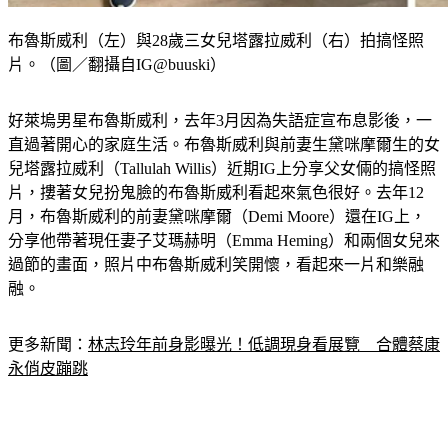
布魯斯威利（左）與28歲三女兒塔露拉威利（右）拍搞怪照
片。（圖／翻攝自IG@buuski）
好萊塢男星布魯斯威利，去年3月因為失語症宣布息影後，一
直過著開心的家庭生活。布魯斯威利與前妻生黛咪摩爾生的女
兒塔露拉威利（Tallulah Willis）近期IG上分享父女倆的搞怪照
片，摟著女兒扮鬼臉的布魯斯威利看起來氣色很好。去年12
月，布魯斯威利的前妻黛咪摩爾（Demi Moore）還在IG上，
分享他帶著現任妻子艾瑪赫明（Emma Heming）和兩個女兒來
過節的畫面，照片中布魯斯威利笑開懷，看起來一片和樂融
融。
更多新聞：
林志玲年前身影曝光！低調現身看展覽　合體蔡康
永俏皮蹦跳