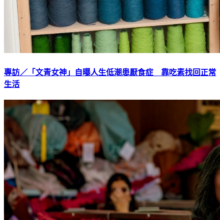
專訪／「文青女神」自曝人生低潮患厭食症 靠吃素找回正常
生活