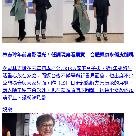
林志玲年前身影曝光！低調現身看展覽 合體蔡康永俏皮蹦跳
女星林志玲在去年初與老公ARIKA產下兒子後，近1年來將生
活重心放在家庭，而返台後不僅舉辦新書見面會，也出席不少
公開場合與大家見面，昨（19）日更親臨好友蔡康永的展覽，
兩人除了留下合影外，也在鏡頭前俏皮蹦跳，彷彿少女般的超
萌舉止，讓粉絲驚艷。
娛樂