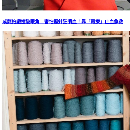
成龍拍戲撞破眼角 害怕縫針狂噴血！靠「電療」止血急救