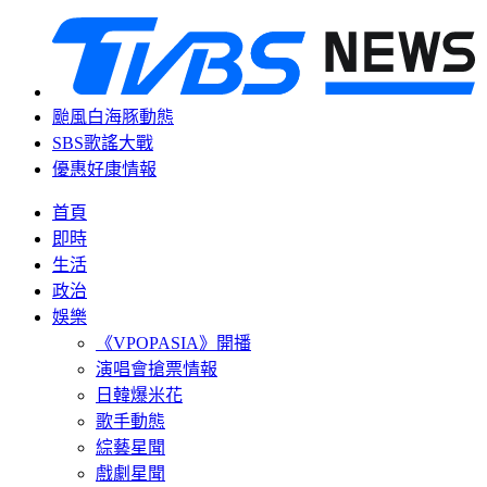
颱風白海豚動態
SBS歌謠大戰
優惠好康情報
首頁
即時
生活
政治
娛樂
《VPOPASIA》開播
演唱會搶票情報
日韓爆米花
歌手動態
綜藝星聞
戲劇星聞