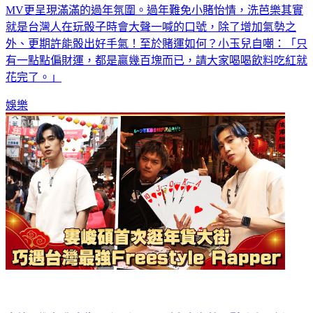
MV更呈現滿滿的過年氛圍。過年難免小賭怡情，洗芭樂其實
就是台灣人在玩骰子時會大聲一喊的口號，除了增加氣勢之
外、更期許能骰出好手氣！至於賭運如何？小玉兒自嘲：「只
有一點點偏財運，都是贏幾百塊而已，請大家喝喝飲料吃紅就
花完了。」
娛樂