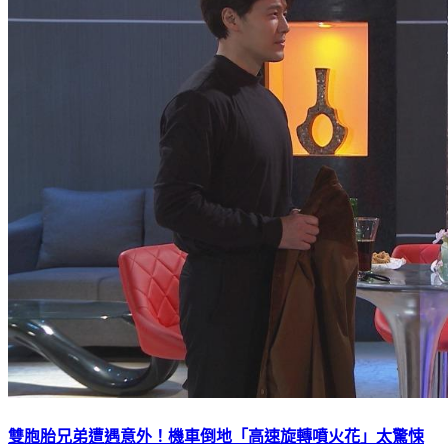
雙胞胎兄弟遭遇意外！機車倒地「高速旋轉噴火花」太驚悚