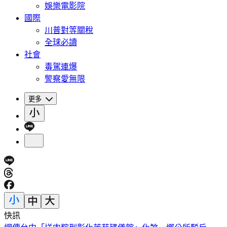
娛樂電影院
國際
川普對等關稅
全球必讀
社會
毒駕連爆
警察愛無限
更多
快訊