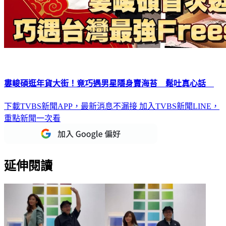
婁峻碩逛年貨大街！竟巧遇男星隱身賣海苔 鬆吐真心話
下載TVBS新聞APP，最新消息不漏接
加入TVBS新聞LINE，
重點新聞一次看
延伸閱讀