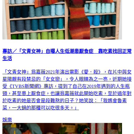
專訪／「文青女神」自曝人生低潮患厭食症 靠吃素找回正常
生活
「文青女神」翁嘉薇2021年演出電影《愛．殺》，在片中與女
星陽靚有段禁忌的「女女戀」，令人眼睛為之一亮，近期她接
受《TVBS新聞網》專訪，提到了自己在2019年遇到的人生瓶
頸，甚至患上厭食症，也讓翁嘉薇就此開始吃素，至於過年對
於吃素的她是否會是段難熬的日子？她笑說：「我媽會魯素
菜，一大鍋的那種可以吃很多天。」
娛樂