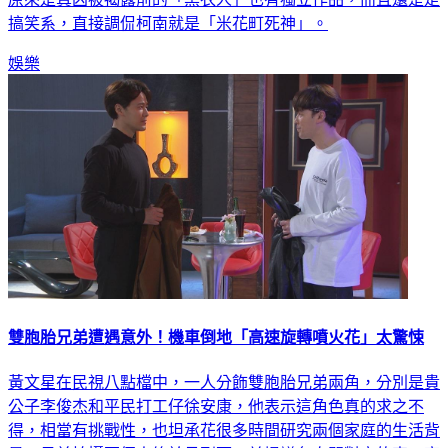
搞笑系，直接調侃柯南就是「米花町死神」。
娛樂
雙胞胎兄弟遭遇意外！機車倒地「高速旋轉噴火花」太驚悚
黃文星在民視八點檔中，一人分飾雙胞胎兄弟兩角，分別是貴
公子李俊杰和平民打工仔徐安康，他表示這角色真的求之不
得，相當有挑戰性，也坦承花很多時間研究兩個家庭的生活背