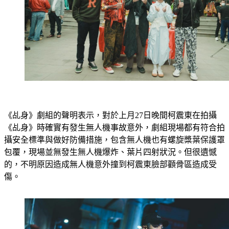
《乩身》劇組的聲明表示，對於上月27日晚間柯震東在拍攝
《乩身》時確實有發生無人機事故意外，劇組現場都有符合拍
攝安全標準與做好防備措施，包含無人機也有螺旋槳葉保護罩
包覆，現場並無發生無人機爆炸、葉片四射狀況。但很遺憾
的，不明原因造成無人機意外撞到柯震東臉部顴骨區造成受
傷。