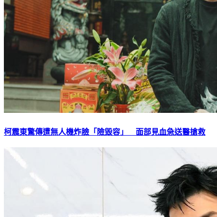
柯震東驚傳遭無人機炸臉「險毀容」 面部見血急送醫搶救