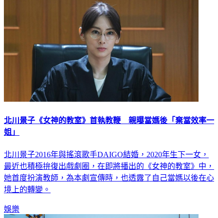
北川景子《女神的教室》首執教鞭 親曝當媽後「棄當效率一
姐」
北川景子2016年與搖滾歌手DAIGO結婚，2020年生下一女，
最近也積極拚復出戲劇圈，在即將播出的《女神的教室》中，
她首度扮演教師，為本劇宣傳時，也透露了自己當媽以後在心
境上的轉變。
娛樂