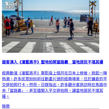
遊客湧入《灌籃高手》聖地拍照當路霸 當地居民不堪其擾
經典動漫《灌籃高手》電影版上個月在日本上映後，掀起一陣
熱潮。許多民眾紛紛前往動畫片頭的經典場景、位於鐮倉的平
交道拍照打卡。然而，日媒指出，許多觀光客造訪時在馬路中
央「當路霸」、甚至還闖入平交道拍照，讓當地居民不堪其
擾。
娛樂