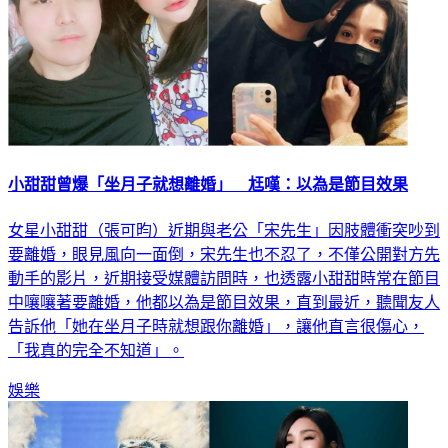
小甜甜曾爆「坐月子就想離婚」 尪嘆：以為是節目效果
女星小甜甜（張可昀）近期與老公「宋先生」因肢體衝突吵到
要離婚，眼見風向一面倒，宋先生也不忍了，不僅公開對方先
動手的影片，近期接受媒體訪問時，也透露小甜甜時常在節目
中嚷嚷著要離婚，他都以為是節目效果，直到最近，聽聞友人
告訴他「她在坐月子時就想跟你離婚」，讓他直言很傷心，
「我真的完全不知道」。
娛樂