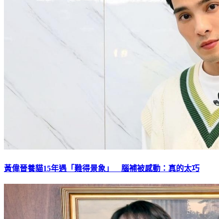
黃偉晉養貓15年遇「難得景象」 腦補被感動：真的太巧