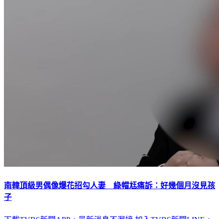
南韓頂級男偶像爆花招勾人妻 綠帽尪痛訴：好幾個月沒見孩
子