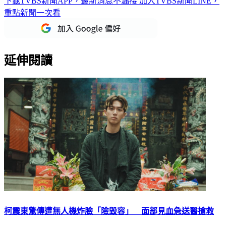
下載TVBS新聞APP，最新消息不漏接
加入TVBS新聞LINE，
重點新聞一次看
延伸閱讀
柯震東驚傳遭無人機炸臉「險毀容」 面部見血急送醫搶救