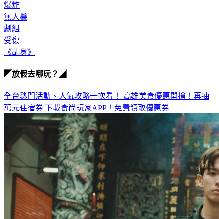
爆炸
無人機
劇組
受傷
《乩身》
◤放假去哪玩？◢
全台熱門活動、人氣攻略一次看！
高雄美食優惠開搶！再抽
萬元住宿券
下載食尚玩家APP！免費領取優惠券