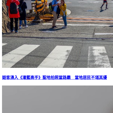
遊客湧入《灌籃高手》聖地拍照當路霸 當地居民不堪其擾