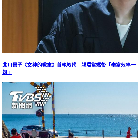
北川景子《女神的教室》首執教鞭 親曝當媽後「棄當效率一
姐」