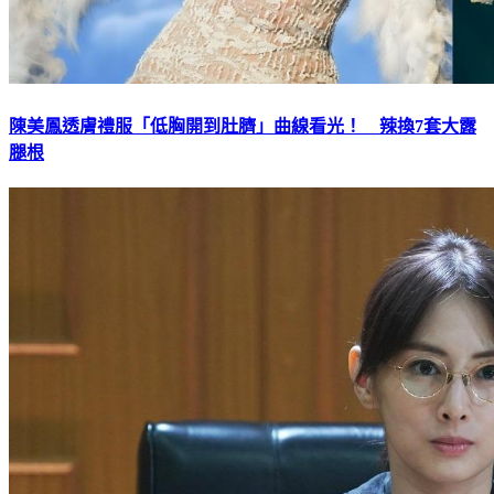
陳美鳳透膚禮服「低胸開到肚臍」曲線看光！ 辣換7套大露
腿根