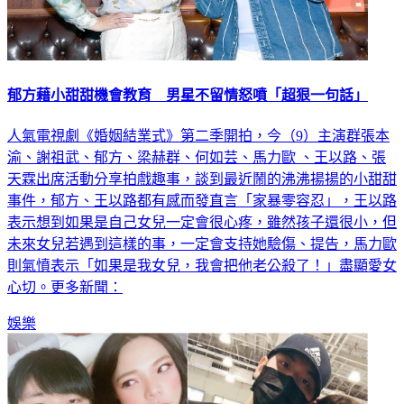
郁方藉小甜甜機會教育 男星不留情怒噴「超狠一句話」
人氣電視劇《婚姻結業式》第二季開拍，今（9）主演群張本
渝、謝祖武、郁方、梁赫群、何如芸、馬力歐 、王以路、張
天霖出席活動分享拍戲趣事，談到最近鬧的沸沸揚揚的小甜甜
事件，郁方、王以路都有感而發直言「家暴零容忍」，王以路
表示想到如果是自己女兒一定會很心疼，雖然孩子還很小，但
未來女兒若遇到這樣的事，一定會支持她驗傷、提告，馬力歐
則氣憤表示「如果是我女兒，我會把他老公殺了！」盡顯愛女
心切。更多新聞：
娛樂