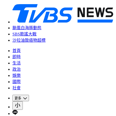
颱風白海豚動態
SBS歌謠大戰
沙拉油致癌物超標
首頁
即時
生活
政治
娛樂
國際
社會
更多