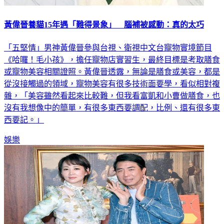
黃偉晉養貓15年遇「難得景象」 腦補被感動：真的太巧
「五堅情」男神黃偉晉參與台視、衛視中文台寵物實境節目
《哈囉！毛小孩》，擔任寵物店實習生，最終目標是考取膳食
或寵物美容相關證照。黃偉晉透露，無論是膳食或美容，都是
從沒接觸過的領域，寵物美容有很多技術面要學，看似相對複
雜，「美容雖然看起來比較難，但我看富凱和小曹做膳食，也
沒有我想像中的簡單，有很多東西要調配，比例、還有很多東
西要記。」
娛樂