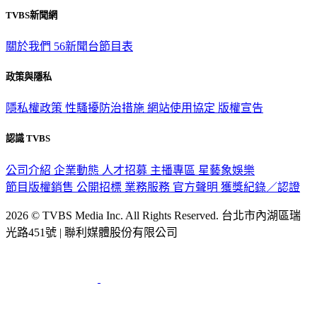
TVBS新聞網
關於我們
56新聞台節目表
政策與隱私
隱私權政策
性騷擾防治措施
網站使用協定
版權宣告
認識 TVBS
公司介紹
企業動態
人才招募
主播專區
星藝象娛樂
節目版權銷售
公開招標
業務服務
官方聲明
獲獎紀錄／認證
2026 © TVBS Media Inc. All Rights Reserved. 台北市內湖區瑞
光路451號 | 聯利媒體股份有限公司