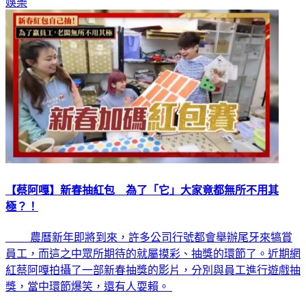
娛樂
【蔡阿嘎】新春抽紅包 為了「它」大家竟都無所不用其
極？！
農曆新年即將到來，許多公司行號都會舉辦尾牙來犒賞
員工，而這之中眾所期待的就屬摸彩、抽獎的環節了。近期網
紅蔡阿嘎拍攝了一部新春抽獎的影片，分別與員工進行遊戲抽
獎，當中環節爆笑，還有人耍賴。