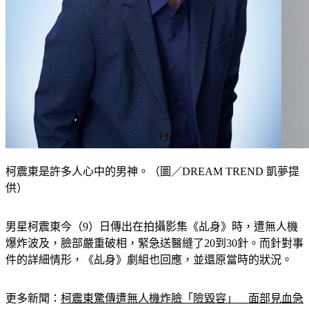
柯震東是許多人心中的男神。（圖／DREAM TREND 凱夢提
供）
男星柯震東今（9）日傳出在拍攝影集《乩身》時，遭無人機
爆炸波及，臉部嚴重破相，緊急送醫縫了20到30針。而針對事
件的詳細情形，《乩身》劇組也回應，並還原當時的狀況。
更多新聞：
柯震東驚傳遭無人機炸臉「險毀容」　面部見血急