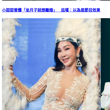
小甜甜曾爆「坐月子就想離婚」 尪嘆：以為是節目效果