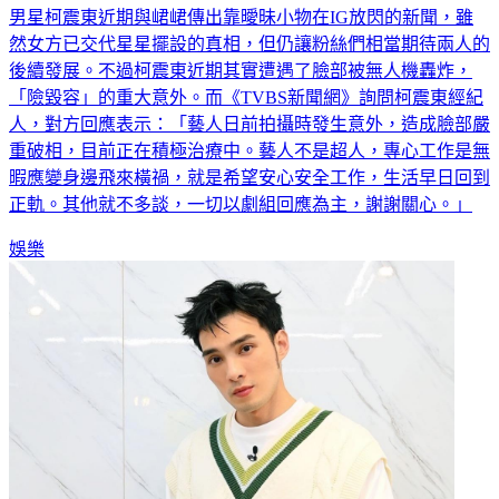
男星柯震東近期與峮峮傳出靠曖昧小物在IG放閃的新聞，雖
然女方已交代星星擺設的真相，但仍讓粉絲們相當期待兩人的
後續發展。不過柯震東近期其實遭遇了臉部被無人機轟炸，
「險毀容」的重大意外。而《TVBS新聞網》詢問柯震東經紀
人，對方回應表示：「藝人日前拍攝時發生意外，造成臉部嚴
重破相，目前正在積極治療中。藝人不是超人，專心工作是無
暇應變身邊飛來橫禍，就是希望安心安全工作，生活早日回到
正軌。其他就不多談，一切以劇組回應為主，謝謝關心。」
娛樂