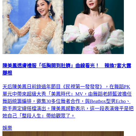
陳美鳳透膚禮服「低胸開到肚臍」曲線看光！ 辣換7套大露
腿根
天后陳美鳳日前錄過年節目《民視第一發發發》，在舞蹈PK
單元中帶來超級大秀「美鳳時代」MV，由舞蹈老師藍波擔任
舞蹈統籌編排，邀集30多位舞者合作，與Beatbox型男Echo、
歌手周定緯搭檔演出。陳美鳳感動表示，這一段表演幾乎是把
她自己「整段人生」帶給觀眾了。
娛樂