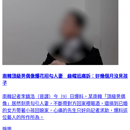
南韓頂級男偶像爆花招勾人妻 綠帽尪痛訴：好幾個月沒見孩
子
南韓記者李鎮浩（音譯）今（9）日爆料，某南韓「頂級男偶
像」居然刻意勾引人妻，不斷帶對方回家裡喝酒，還搞到已婚
的女方帶著小孩回娘家，心痛的先生只好向記者求助，爆料這
位藝人的所作所為。
娛樂