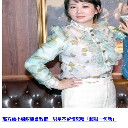
郁方藉小甜甜機會教育 男星不留情怒噴「超狠一句話」