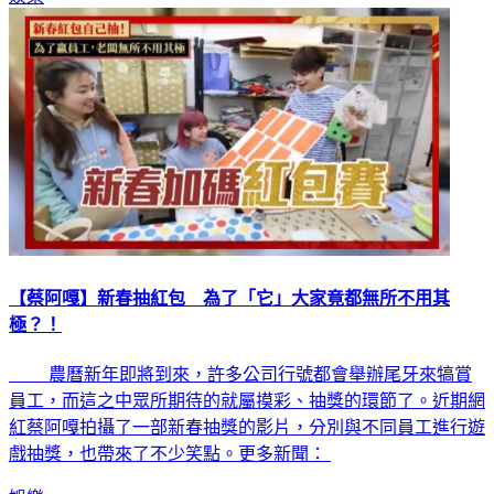
【蔡阿嘎】新春抽紅包 為了「它」大家竟都無所不用其
極？！
農曆新年即將到來，許多公司行號都會舉辦尾牙來犒賞
員工，而這之中眾所期待的就屬摸彩、抽獎的環節了。近期網
紅蔡阿嘎拍攝了一部新春抽獎的影片，分別與不同員工進行遊
戲抽獎，也帶來了不少笑點。更多新聞：