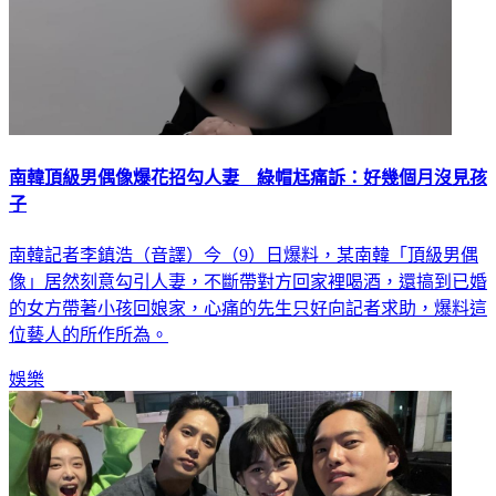
南韓頂級男偶像爆花招勾人妻 綠帽尪痛訴：好幾個月沒見孩
子
南韓記者李鎮浩（音譯）今（9）日爆料，某南韓「頂級男偶
像」居然刻意勾引人妻，不斷帶對方回家裡喝酒，還搞到已婚
的女方帶著小孩回娘家，心痛的先生只好向記者求助，爆料這
位藝人的所作所為。
娛樂