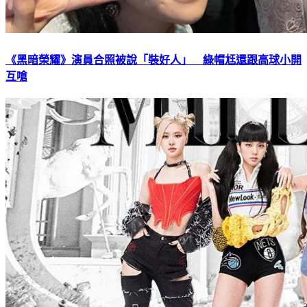
《黑暗榮耀》演員合照被說「裝好人」 綠帽尪還跟高球小開
互嗆