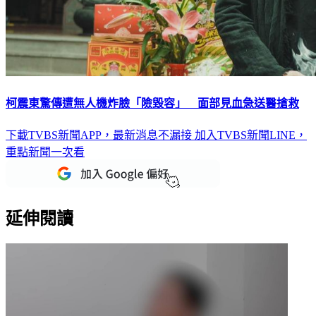
柯震東驚傳遭無人機炸臉「險毀容」 面部見血急送醫搶救
下載TVBS新聞APP，最新消息不漏接
加入TVBS新聞LINE，
重點新聞一次看
延伸閱讀