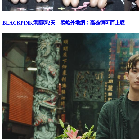
BLACKPINK港都嗨2天 羨煞外地網：高雄適可而止喔