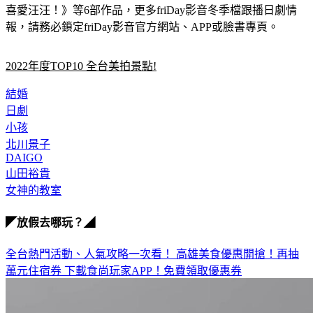
喜愛汪汪！》等6部作品，更多friDay影音冬季檔跟播日劇情
報，請務必鎖定friDay影音官方網站、APP或臉書專頁。
2022年度TOP10 全台美拍景點!
結婚
日劇
小孩
北川景子
DAIGO
山田裕貴
女神的教室
◤放假去哪玩？◢
全台熱門活動、人氣攻略一次看！
高雄美食優惠開搶！再抽
萬元住宿券
下載食尚玩家APP！免費領取優惠券