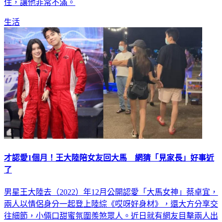
住，讓他非常不滿。
生活
才認愛1個月！王大陸陪女友回大馬 網猜「見家長」好事近
了
男星王大陸去（2022）年12月公開認愛「大馬女神」蔡卓宜，
兩人以情侶身分一起登上陸綜《哎呀好身材》，還大方分享交
往細節，小倆口甜蜜氛圍羨煞眾人。近日就有網友目擊兩人出