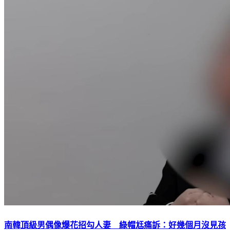
南韓頂級男偶像爆花招勾人妻 綠帽尪痛訴：好幾個月沒見孩