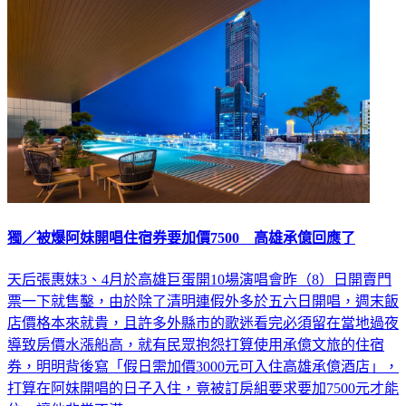
獨／被爆阿妹開唱住宿券要加價7500 高雄承億回應了
天后張惠妹3、4月於高雄巨蛋開10場演唱會昨（8）日開賣門
票一下就售鑿，由於除了清明連假外多於五六日開唱，週末飯
店價格本來就貴，且許多外縣市的歌迷看完必須留在當地過夜
導致房價水漲船高，就有民眾抱怨打算使用承億文旅的住宿
券，明明背後寫「假日需加價3000元可入住高雄承億酒店」，
打算在阿妹開唱的日子入住，竟被訂房組要求要加7500元才能