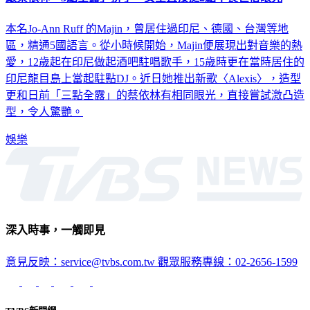
本名Jo-Ann Ruff 的Majin，曾居住過印尼、德國、台灣等地
區，精通5國語言。從小時候開始，Majin便展現出對音樂的熱
愛，12歲起在印尼做起酒吧駐唱歌手，15歲時更在當時居住的
印尼龍目島上當起駐點DJ。近日她推出新歌〈Alexis〉，造型
更和日前「三點全露」的蔡依林有相同眼光，直接嘗試激凸造
型，令人驚艷。
娛樂
深入時事，一觸即見
意見反映：service@tvbs.com.tw
觀眾服務專線：02-2656-1599