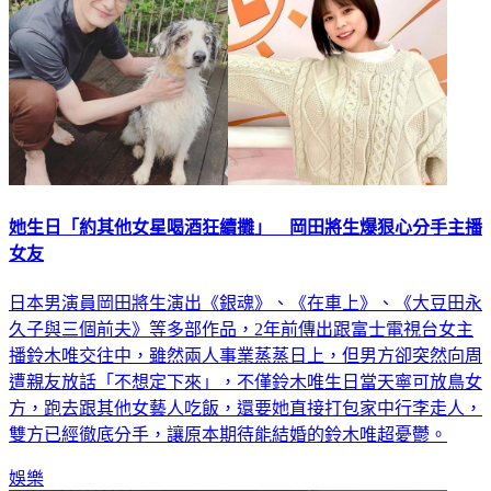
她生日「約其他女星喝酒狂續攤」 岡田將生爆狠心分手主播
女友
日本男演員岡田將生演出《銀魂》、《在車上》、《大豆田永
久子與三個前夫》等多部作品，2年前傳出跟富士電視台女主
播鈴木唯交往中，雖然兩人事業蒸蒸日上，但男方卻突然向周
遭親友放話「不想定下來」，不僅鈴木唯生日當天寧可放鳥女
方，跑去跟其他女藝人吃飯，還要她直接打包家中行李走人，
雙方已經徹底分手，讓原本期待能結婚的鈴木唯超憂鬱。
娛樂