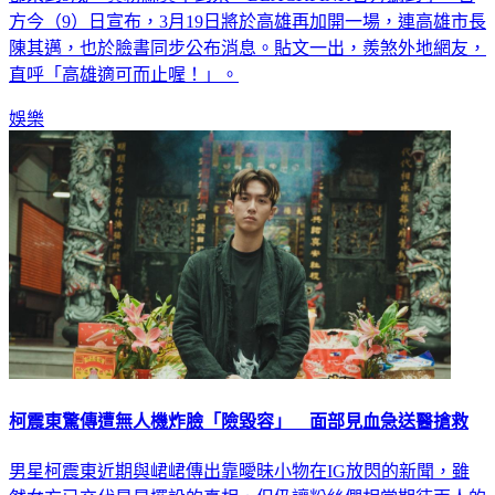
方今（9）日宣布，3月19日將於高雄再加開一場，連高雄市長
陳其邁，也於臉書同步公布消息。貼文一出，羨煞外地網友，
直呼「高雄適可而止喔！」。
娛樂
柯震東驚傳遭無人機炸臉「險毀容」 面部見血急送醫搶救
男星柯震東近期與峮峮傳出靠曖昧小物在IG放閃的新聞，雖