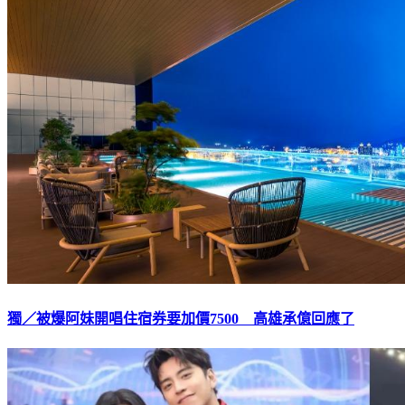
獨／被爆阿妹開唱住宿券要加價7500 高雄承億回應了