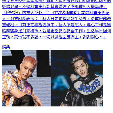
然女方已交代星星擺設的真相，但仍讓粉絲們相當期待兩人的
後續發展。不過柯震東近期其實遭遇了臉部被無人機轟炸，
「險毀容」的重大意外。而《TVBS新聞網》詢問柯震東經紀
人，對方回應表示：「藝人日前拍攝時發生意外，造成臉部嚴
重破相，目前正在積極治療中。藝人不是超人，專心工作是無
暇應變身邊飛來橫禍，就是希望安心安全工作，生活早日回到
正軌。其他就不多談，一切以劇組回應為主，謝謝關心。」
娛樂