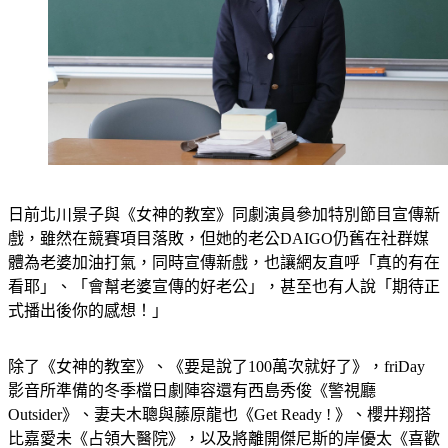
日前北川景子與《女神的教室》同劇演員參加特別節目宣傳新
戲，雖然在競賽項目落敗，但她的老公DAIGO仍舊在社群媒
體為老婆加油打氣，同時宣傳新戲，也讓網友直呼「真的有在
看耶」、「會幫老婆宣傳的好老公」，甚至也有人說「期待正
式播出後你的感想！」
除了《女神的教室》、《要是說了100萬次就好了》，friDay
影音所準備的冬季檔日劇陣容還有西島秀俊《警視廳
Outsider》、妻夫木聰與藤原龍也《Get Ready ! 》、櫻井翔搭
比嘉愛未《占領大醫院》，以及將離開傑尼斯的岸優太《喜歡