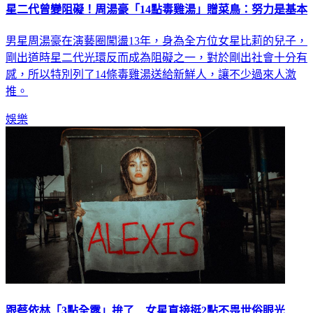
星二代曾變阻礙！周湯豪「14點毒雞湯」贈菜鳥：努力是基本
男星周湯豪在演藝圈闖盪13年，身為全方位女星比莉的兒子，
剛出道時星二代光環反而成為阻礙之一，對於剛出社會十分有
感，所以特別列了14條毒雞湯送給新鮮人，讓不少過來人激
推。
娛樂
跟蔡依林「3點全露」拚了 女星直接挺2點不畏世俗眼光