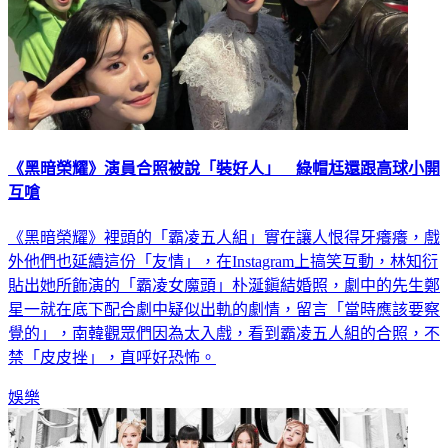
《黑暗榮耀》演員合照被說「裝好人」 綠帽尪還跟高球小開
互嗆
《黑暗榮耀》裡頭的「霸凌五人組」實在讓人恨得牙癢癢，戲
外他們也延續這份「友情」，在Instagram上搞笑互動，林知衍
貼出她所飾演的「霸凌女魔頭」朴涎鎭結婚照，劇中的先生鄭
星一就在底下配合劇中疑似出軌的劇情，留言「當時應該要察
覺的」，南韓觀眾們因為太入戲，看到霸凌五人組的合照，不
禁「皮皮挫」，直呼好恐怖。
娛樂