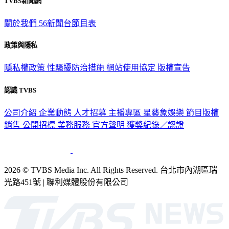
TVBS新聞網
關於我們
56新聞台節目表
政策與隱私
隱私權政策
性騷擾防治措施
網站使用協定
版權宣告
認識 TVBS
公司介紹
企業動態
人才招募
主播專區
星藝象娛樂
節目版權
銷售
公開招標
業務服務
官方聲明
獲獎紀錄／認證
2026 © TVBS Media Inc. All Rights Reserved. 台北市內湖區瑞
光路451號 | 聯利媒體股份有限公司