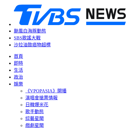
颱風白海豚動態
SBS歌謠大戰
沙拉油致癌物超標
首頁
即時
生活
政治
娛樂
《VPOPASIA》開播
演唱會搶票情報
日韓爆米花
歌手動態
綜藝星聞
戲劇星聞