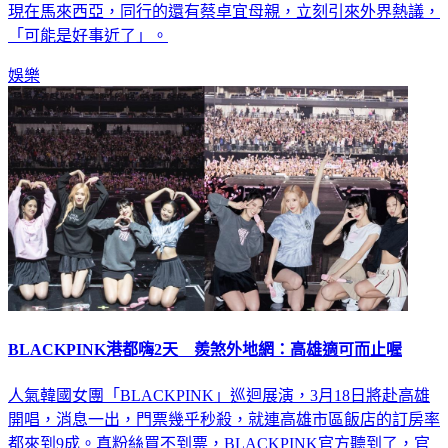
現在馬來西亞，同行的還有蔡卓宜母親，立刻引來外界熱議，
「可能是好事近了」。
娛樂
BLACKPINK港都嗨2天 羨煞外地網：高雄適可而止喔
人氣韓國女團「BLACKPINK」巡迴展演，3月18日將赴高雄
開唱，消息一出，門票幾乎秒殺，就連高雄市區飯店的訂房率
都來到9成。真粉絲買不到票，BLACKPINK官方聽到了，官