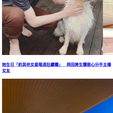
她生日「約其他女星喝酒狂續攤」 岡田將生爆狠心分手主播
女友