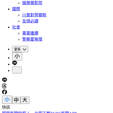
娛樂電影院
國際
川普對等關稅
全球必讀
社會
毒駕連爆
警察愛無限
更多
快訊