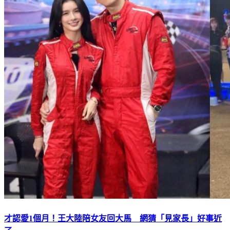
才認愛1個月！王大陸陪女友回大馬 網猜「見家長」好事近