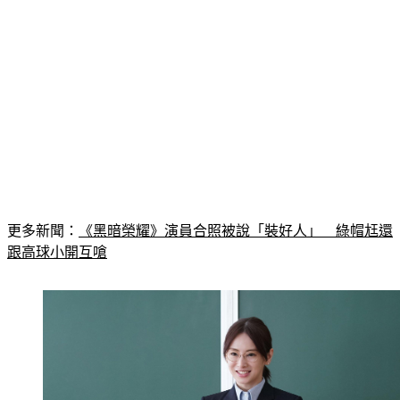
更多新聞：
《黑暗榮耀》演員合照被說「裝好人」　綠帽尪還
跟高球小開互嗆