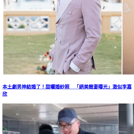
本土劇男神結婚了！甜曬婚紗照 「絕美嫩妻曝光」激似李嘉
欣