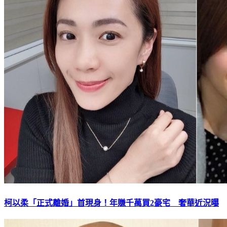
柯以柔「正式離婚」首現身！年賺千萬買2豪宅 奢華近況曝