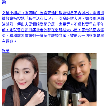
染
女星小甜甜（張可昀）因與宋逸民教會理念不合退出，隨後卻
遭教會指控她「私生活有狀況」，引發軒然大波，如今風波越
演越烈，傳出夫妻倆婚變鬧分居、家暴等。不過其實早在半年
前，她就曾在節目痛批老公都在浴缸裡大小便，害她私密處發
炎，種種壞習慣讓她一度萌生離婚念頭，被形容一切根本是早
有預兆。
娛樂