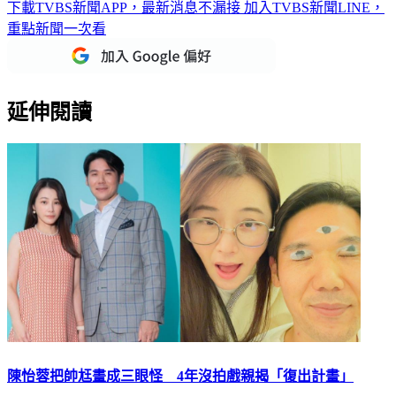
下載TVBS新聞APP，最新消息不漏接
加入TVBS新聞LINE，
重點新聞一次看
延伸閱讀
陳怡蓉把帥尪畫成三眼怪 4年沒拍戲親揭「復出計畫」