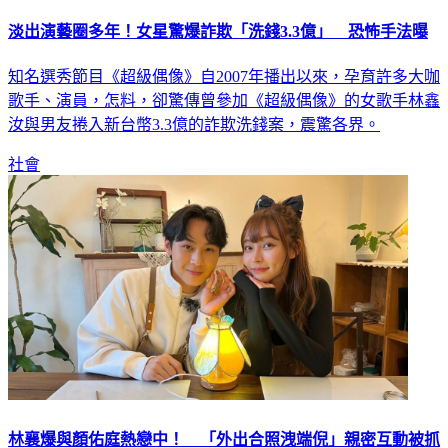
淡出演藝圈多年！女星驚爆詐欺「洗錢3.3億」 恐怖手法曝
知名選秀節目《超級偶像》自2007年播出以來，孕育許多大咖
歌手、演員，怎料，卻驚傳曾參加《超級偶像》的女歌手林鑫
汝與男友捲入新台幣3.3億的詐欺洗錢案，震驚各界。
社會
林襄爆與顏佑庭熱戀中！ 「外出合照洩端倪」親密互動被抓