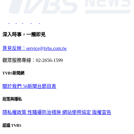
深入時事，一觸即見
意見反映：service@tvbs.com.tw
觀眾服務專線：02-2656-1599
TVBS新聞網
關於我們
56新聞台節目表
政策與隱私
隱私權政策
性騷擾防治措施
網站使用協定
版權宣告
認識 TVBS