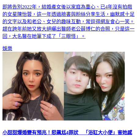
即將告別2022年，結婚產女後以家庭為重心、已4年沒有拍戲
的女星陳怡蓉，這一年透過臉書與粉絲分享生活，幽默感十足
的文字以及和老公、女兒的趣味互動，常逗得網友會心一笑。
趕在跨年前她又放大絕曬出醫師老公薛博仁的合照，只是這一
回，大名醫在她筆下成了「三眼怪」。
娛樂
小甜甜爆婚變有預兆！怒飆尪4罪狀 「浴缸大小便」害她感