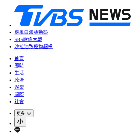
颱風白海豚動態
SBS歌謠大戰
沙拉油致癌物超標
首頁
即時
生活
政治
娛樂
國際
社會
更多