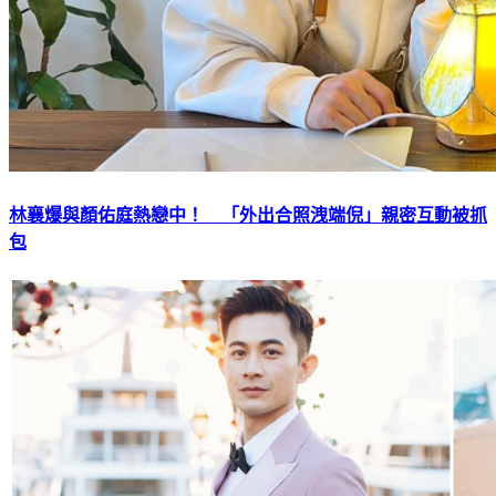
林襄爆與顏佑庭熱戀中！ 「外出合照洩端倪」親密互動被抓
包