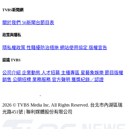
TVBS新聞網
關於我們
56新聞台節目表
政策與隱私
隱私權政策
性騷擾防治措施
網站使用協定
版權宣告
認識 TVBS
公司介紹
企業動態
人才招募
主播專區
星藝象娛樂
節目版權
銷售
公開招標
業務服務
官方聲明
獲獎紀錄／認證
2026 © TVBS Media Inc. All Rights Reserved. 台北市內湖區瑞
光路451號 | 聯利媒體股份有限公司