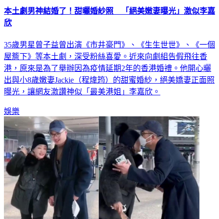
本土劇男神結婚了！甜曬婚紗照 「絕美嫩妻曝光」激似李嘉
欣
35歲男星曾子益曾出演《市井豪門》、《生生世世》、《一個
屋簷下》等本土劇，深受粉絲喜愛。近來向劇組告假飛往香
港，原來是為了舉辦因為疫情延期2年的香港婚禮。他開心曬
出與小8歲嫩妻Jackie（程煒筠）的甜蜜婚紗，絕美嬌妻正面照
曝光，讓網友激讚神似「最美港姐」李嘉欣。
娛樂