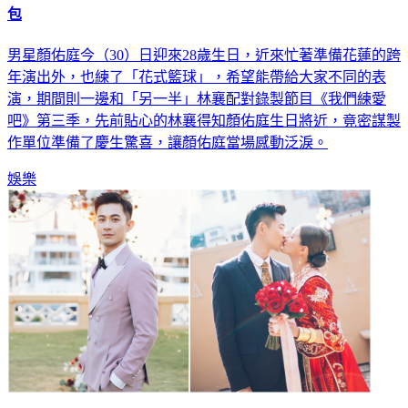
包
男星顏佑庭今（30）日迎來28歲生日，近來忙著準備花蓮的跨
年演出外，也練了「花式籃球」，希望能帶給大家不同的表
演，期間則一邊和「另一半」林襄配對錄製節目《我們練愛
吧》第三季，先前貼心的林襄得知顏佑庭生日將近，竟密謀製
作單位準備了慶生驚喜，讓顏佑庭當場感動泛淚。
娛樂