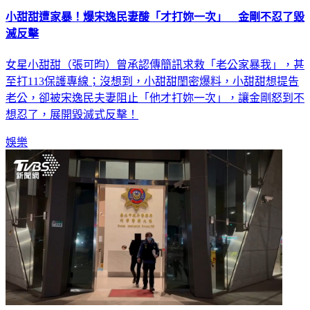
小甜甜遭家暴！爆宋逸民妻酸「才打妳一次」 金剛不忍了毀
滅反擊
女星小甜甜（張可昀）曾承認傳簡訊求救「老公家暴我」，甚
至打113保護專線；沒想到，小甜甜閨密爆料，小甜甜想提告
老公，卻被宋逸民夫妻阻止「他才打妳一次」，讓金剛怒到不
想忍了，展開毀滅式反擊！
娛樂