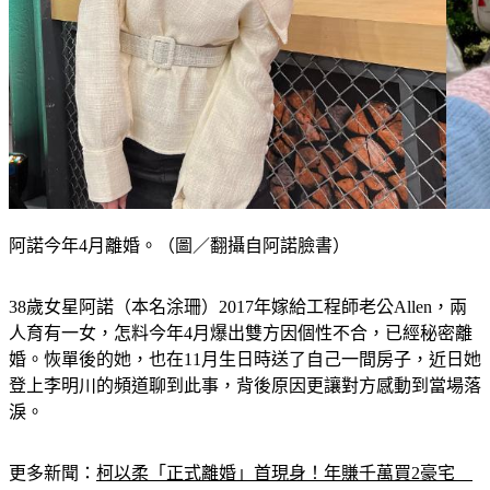
阿諾今年4月離婚。（圖／翻攝自阿諾臉書）
38歲女星阿諾（本名涂珊）2017年嫁給工程師老公Allen，兩
人育有一女，怎料今年4月爆出雙方因個性不合，已經秘密離
婚。恢單後的她，也在11月生日時送了自己一間房子，近日她
登上李明川的頻道聊到此事，背後原因更讓對方感動到當場落
淚。
更多新聞：
柯以柔「正式離婚」首現身！年賺千萬買2豪宅　