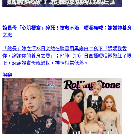
館長母「心肌梗塞」猝死！搶救不治 哽咽痛喊：謝謝妳養育
之恩
「館長」陳之漢28日突然在臉書用黑底白字寫下「媽媽我愛
你，謝謝你的養育之恩」；他昨（29）日直播哽咽微微紅了眼
眶，悲痛證實母親過世，神情相當低落。
娛樂