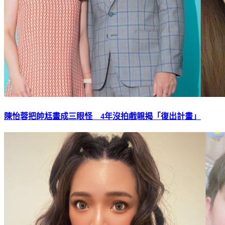
陳怡蓉把帥尪畫成三眼怪 4年沒拍戲親揭「復出計畫」