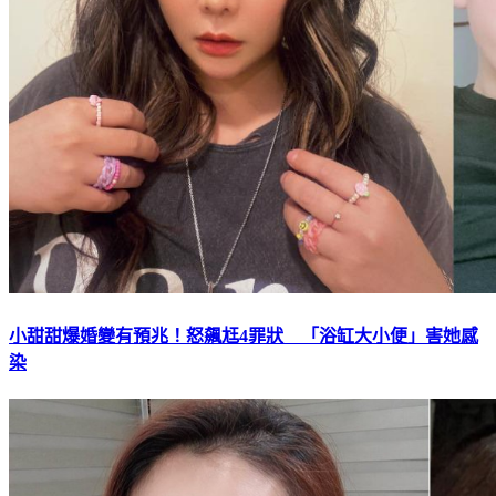
小甜甜爆婚變有預兆！怒飆尪4罪狀 「浴缸大小便」害她感
染