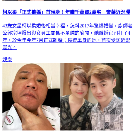
柯以柔「正式離婚」首現身！年賺千萬買2豪宅 奢華近況曝
43歲女星柯以柔婚後相當幸福，怎料2017年驚爆婚變，廚師老
公郭宗坤爆出與女員工關係不單純的醜聞，她離婚官司打了4
年，於今年今年7月正式離婚；恢復單身的她，首次受訪近況
曝光。
娛樂