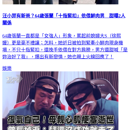
汪小菲有新爸？64歲張蘭「十指緊扣」依偎鮮肉男 甜曝2人
關係
64歲張蘭一直都是「女強人」形象，罵起前媳婦大S（徐熙
媛）更是毫不禮讓；怎料，她近日被拍到緊牽小鮮肉現身機
場，不只十指緊扣，還挽手依偎在對方肩膀，男方還甜喊「是
妳治好了我」，爆出有新戀情，她也親上火線回應了！
娛樂