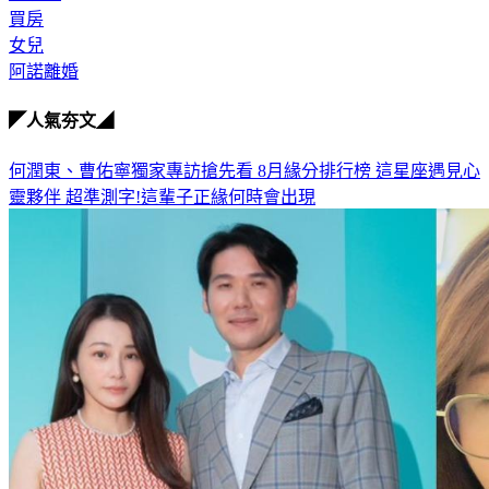
買房
女兒
阿諾離婚
◤人氣夯文◢
何潤東、曹佑寧獨家專訪搶先看
8月緣分排行榜 這星座遇見心
靈夥伴
超準測字!這輩子正緣何時會出現