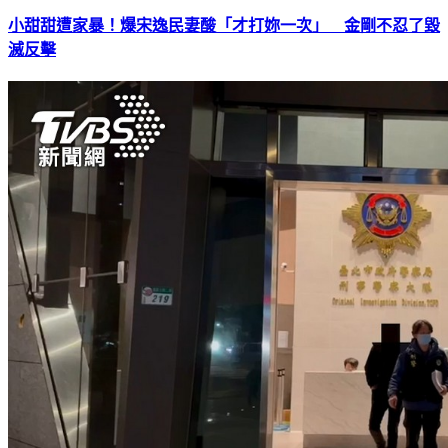
小甜甜遭家暴！爆宋逸民妻酸「才打妳一次」 金剛不忍了毀
滅反擊