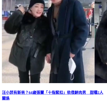
汪小菲有新爸？64歲張蘭「十指緊扣」依偎鮮肉男 甜曝2人
關係