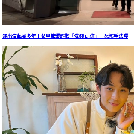
淡出演藝圈多年！女星驚爆詐欺「洗錢3.3億」 恐怖手法曝