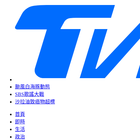
颱風白海豚動態
SBS歌謠大戰
沙拉油致癌物超標
首頁
即時
生活
政治