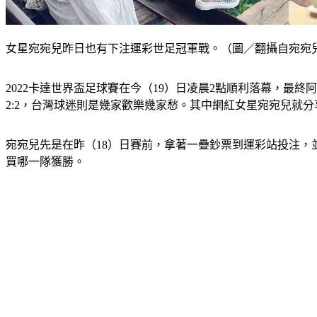
女星宛宛兒昨日也有下注運彩世足冠軍戰。（圖／翻攝自宛宛
2022卡達世界盃足球賽在今（19）日凌晨2點順利落幕，最
2:2，台灣球迷則是幾家歡樂幾家愁。其中網紅女星宛宛兒就分享
宛宛兒先是在昨（18）日賽前，拿著一疊鈔票到運彩站投注，並
買哪一隊獲勝。