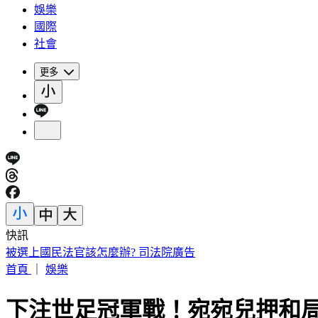
娛樂
國際
社會
更多
快訊
被選上國民法官該怎麼辦? 司法院廣告
首頁
｜
娛樂
下注世足冠軍戰！宛宛兒押和