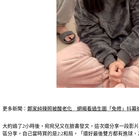
更多新聞：
鄭家純辣照被酸老化　網揭看過生圖「免修」抖幕
大約過了2小時後，宛宛兒又在臉書發文，這次還分享一段影片
區分享，自己當時買的是2:2和局，「還好最後雙方都有進球、