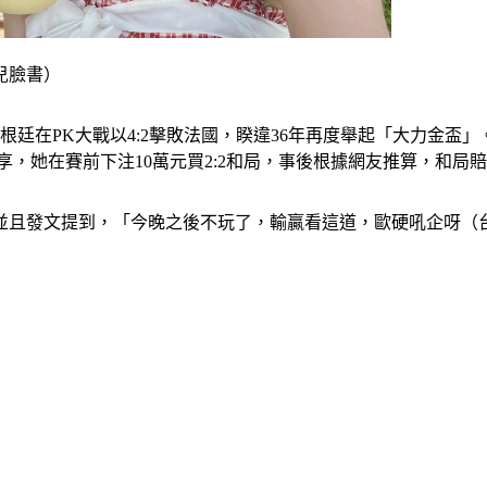
兒臉書）
終阿根廷在PK大戰以4:2擊敗法國，睽違36年再度舉起「大力金
，她在賽前下注10萬元買2:2和局，事後根據網友推算，和局賠
且發文提到，「今晚之後不玩了，輸贏看這道，歐硬吼企呀（台語