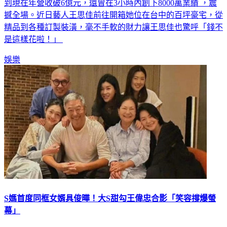
到現在年營收破6億元，還曾在3小時內創下8000萬業績 ，震
撼全場。近日藝人王思佳前往開箱她位在台中的百坪豪宅，從
精品到各種訂製裝潢，毫不手軟的財力讓王思佳也驚呼「錢不
是這樣花啦！」
娛樂
S媽首度同框女婿具俊曄！大S甜勾王偉忠合影「笑容撐爆螢
幕」