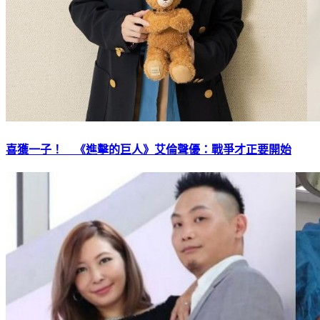
喜獲一子！ 《進擊的巨人》艾倫聲優：戰爭才正要開始