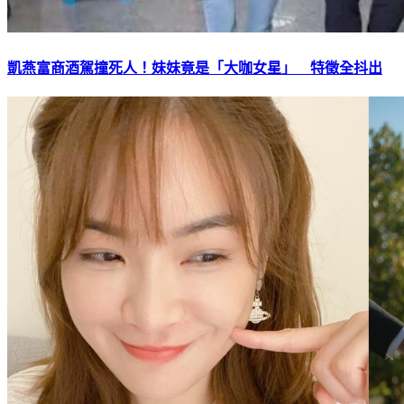
凱燕富商酒駕撞死人！妹妹竟是「大咖女星」 特徵全抖出