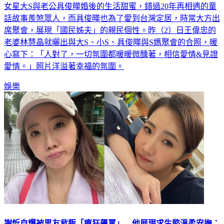
女星大S與老公具俊曄婚後的生活甜蜜，錯過20年再相遇的童
話故事羨煞眾人，而具俊曄也為了愛到台灣定居，時常大方出
席聚會，展現「國民姊夫」的親民個性。昨（2）日王偉忠的
老婆林慧晶就曬出與大S、小S、具俊曄與S媽聚會的合照，暖
心寫下：「人對了，一切氛圍都暖暖微醺著，相信愛情&見證
愛情。」照片洋溢著幸福的氛圍。
娛樂
謝忻自爆被男友背叛「瘋狂飆罵」 他展現求生慾溫柔安撫：