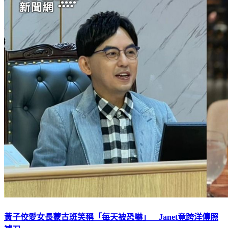
黃子佼愛女長蒙古斑笑稱「每天被恐嚇」 Janet竟跨洋傳照