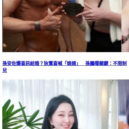
孫安佐爆喜訊結婚？狄鶯喜喊「媳婦」 孫鵬曝關鍵：不限制
兒