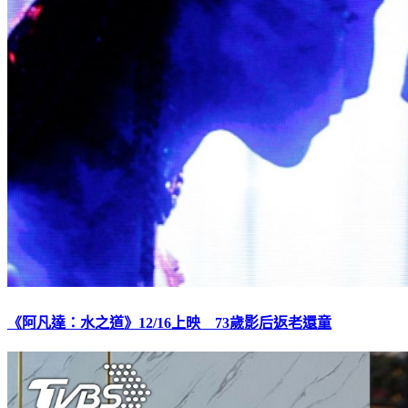
《阿凡達：水之道》12/16上映 73歲影后返老還童