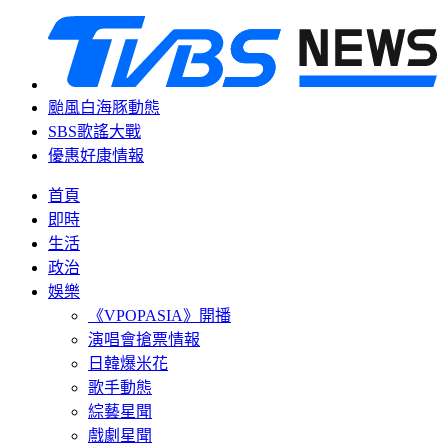
颱風白海豚動態
SBS歌謠大戰
優惠好康情報
首頁
即時
生活
政治
娛樂
《VPOPASIA》開播
演唱會搶票情報
日韓爆米花
歌手動態
綜藝星聞
戲劇星聞