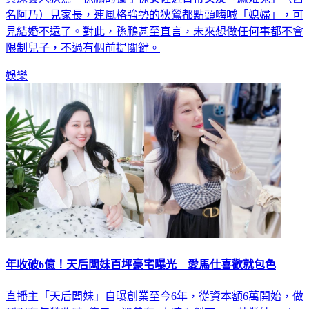
名阿乃）見家長，連風格強勢的狄鶯都點頭嗨喊「媳婦」，可
見結婚不遠了。對此，孫鵬甚至直言，未來想做任何事都不會
限制兒子，不過有個前提關鍵。
娛樂
年收破6億！天后闆妹百坪豪宅曝光 愛馬仕喜歡就包色
直播主「天后闆妹」自曝創業至今6年，從資本額6萬開始，做