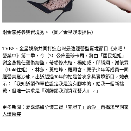
謝金燕將參與實境秀。（圖／金星娛樂提供）
TVBS、金星娛樂共同打造台灣最強經營型實境節目《來吧！
營業中》第二季，今（3）公佈重磅卡司，將由「國民姐姐」
謝金燕擔任藝術總監，帶領修杰楷、楊銘威、邱勝翊、謝依霖
（Hold住姐）、林莎、黃柏峰、羅珮含、原子少年等成員一同
經營美髮沙龍。出道超過30年的她是首次參與實境節目，她表
示：「我知道製作單位設定我是沒有腳本的，給我一個新挑
戰，但唯一請求是『別歸類我到資深藝人』。」
更多新聞：
夏嘉璐驗孕懷三寶「完蛋了」落淚　自揭求學期家
人爆衝突