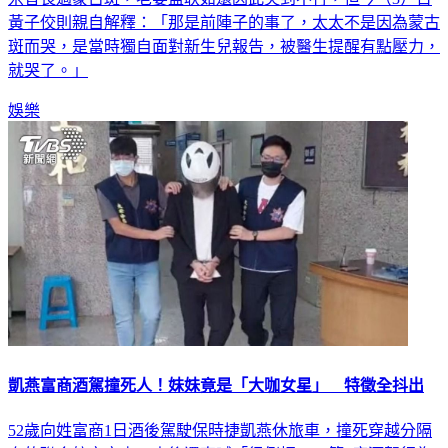
黃子佼則親自解釋：「那是前陣子的事了，太太不是因為蒙古
斑而哭，是當時獨自面對新生兒報告，被醫生提醒有點壓力，
就哭了。」
娛樂
凱燕富商酒駕撞死人！妹妹竟是「大咖女星」 特徵全抖出
52歲向姓富商1日酒後駕駛保時捷凱燕休旅車，撞死穿越分隔