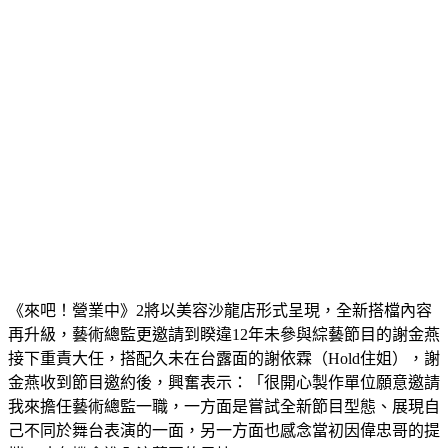
《來吧！營業中》2將以美容沙龍店形式呈現，全新搭檔內容
再升級，藝術總監更邀請到睽違12年未參與綜藝節目的謝金燕
接下重責大任，搭配久未在台露面的謝依霖（Hold住姐），謝
金燕收到節目邀約後，興奮表示：「很開心製作單位願意邀請
我來擔任藝術總監一職，一方面是嘗試全新節目型態、展現自
己不同於舞台表演的一面，另一方面也感念當初因偉忠哥的提