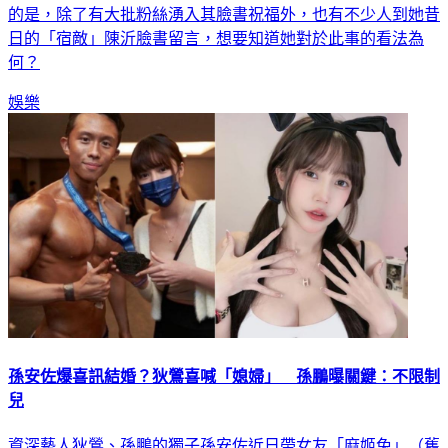
的是，除了有大批粉絲湧入其臉書祝福外，也有不少人到她昔
日的「宿敵」陳沂臉書留言，想要知道她對於此事的看法為
何？
娛樂
孫安佐爆喜訊結婚？狄鶯喜喊「媳婦」 孫鵬曝關鍵：不限制
兒
資深藝人狄鶯、孫鵬的獨子孫安佐近日帶女友「麻姬兔」（舊