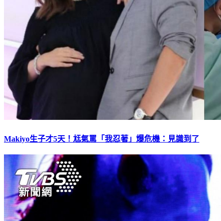
Makiyo生子才5天！尪氣罵「我忍著」爆危機：見識到了