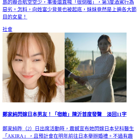
島的聯合航空空少，事後還直喊「很倒楣」，第3度酒駕行為
惡劣。怎料，向姓富少背景也被起底，妹妹竟然是上遍各大節
目的女星！
社會
鄭家純閃嫁日本男友！「宿敵」陳沂首度發聲 淡回11字
鄭家純昨（2）日出席活動時，震撼宣布她閃嫁日本兒科醫生
「AKIRA」，且預計會在明年前往日本舉辦婚禮。不過有趣