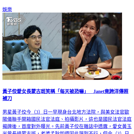
娛樂
黃子佼愛女長蒙古斑笑稱「每天被恐嚇」 Janet竟跨洋傳照
補刀
男星黃子佼今（3）日一早現身台北地方法院，與美女法官歐
陽儀聯手開箱國民法官法庭、拍攝影片，這也是國民法官法庭
揭牌後，首度對外曝光。先前黃子佼在雜誌中透露，愛女黃玉
米曾長過蒙古斑，老婆孟耿如還因此哭到不行，但今（3）日