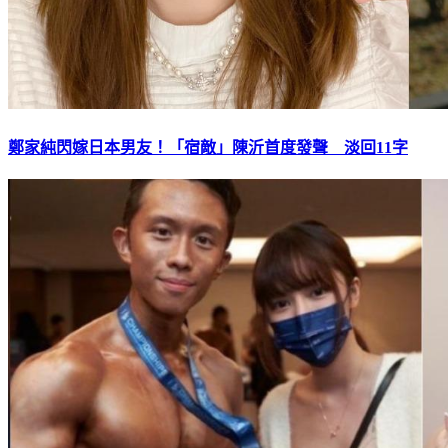
鄭家純閃嫁日本男友！「宿敵」陳沂首度發聲 淡回11字