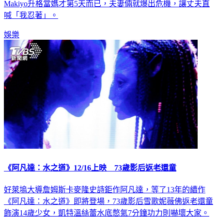
Makiyo升格當媽才第5天而已，夫妻倆就爆出危機，讓丈夫直
喊「我忍著」。
娛樂
《阿凡達：水之道》12/16上映 73歲影后返老還童
好萊塢大導詹姆斯卡麥隆史詩鉅作阿凡達，等了13年的續作
《阿凡達：水之道》即將登場，73歲影后雪歌妮薇佛返老還童
飾演14歲少女，凱特溫絲蕾水底憋氣7分鐘功力則嚇壞大家。