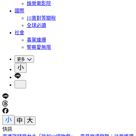
娛樂電影院
國際
川普對等關稅
全球必讀
社會
毒駕連爆
警察愛無限
更多
快訊