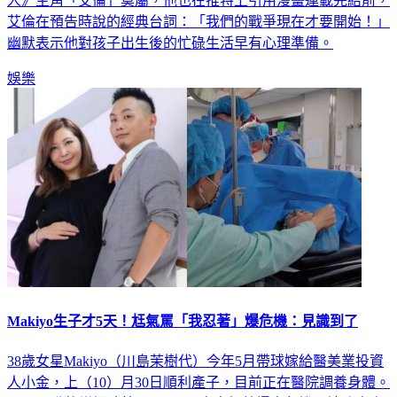
人》主角「艾倫」莫屬，他也在推特上引用漫畫連載完結前，
艾倫在預告時說的經典台詞：「我們的戰爭現在才要開始！」
幽默表示他對孩子出生後的忙碌生活早有心理準備。
娛樂
Makiyo生子才5天！尪氣罵「我忍著」爆危機：見識到了
38歲女星Makiyo（川島茉樹代）今年5月帶球嫁給醫美業投資
人小金，上（10）月30日順利產子，目前正在醫院調養身體。