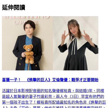
延伸閱讀
喜獲一子！ 《進擊的巨人》艾倫聲優：戰爭才正要開始
活躍於日本影視配音圈的知名聲優梶裕貴，與結婚3年、同樣
是超人氣聲優的妻子竹達彩奈，兩人今（3日）早宣布他們的
第一個孩子出生了！梶裕貴所配過最知名的角色非《進擊的巨