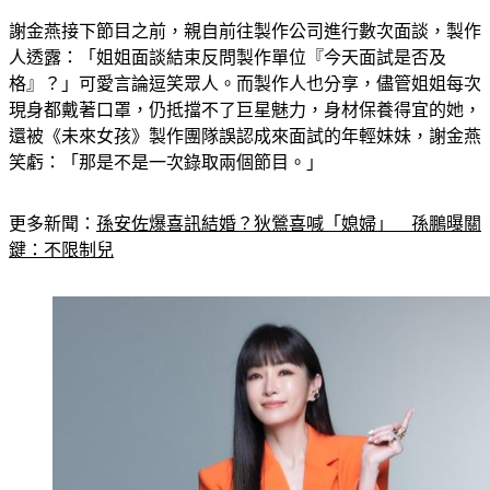
謝金燕接下節目之前，親自前往製作公司進行數次面談，製作
人透露：「姐姐面談結束反問製作單位『今天面試是否及
格』？」可愛言論逗笑眾人。而製作人也分享，儘管姐姐每次
現身都戴著口罩，仍抵擋不了巨星魅力，身材保養得宜的她，
還被《未來女孩》製作團隊誤認成來面試的年輕妹妹，謝金燕
笑虧：「那是不是一次錄取兩個節目。」
更多新聞：
孫安佐爆喜訊結婚？狄鶯喜喊「媳婦」　孫鵬曝關
鍵：不限制兒