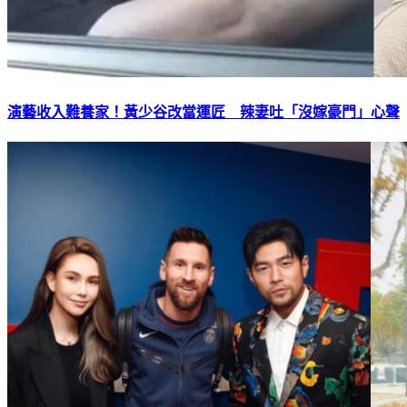
演藝收入難養家！黃少谷改當運匠 辣妻吐「沒嫁豪門」心聲