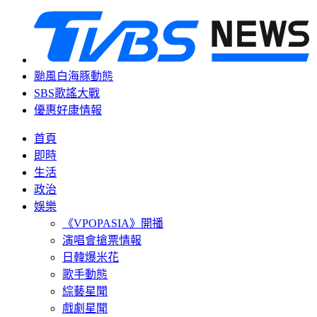
颱風白海豚動態
SBS歌謠大戰
優惠好康情報
首頁
即時
生活
政治
娛樂
《VPOPASIA》開播
演唱會搶票情報
日韓爆米花
歌手動態
綜藝星聞
戲劇星聞