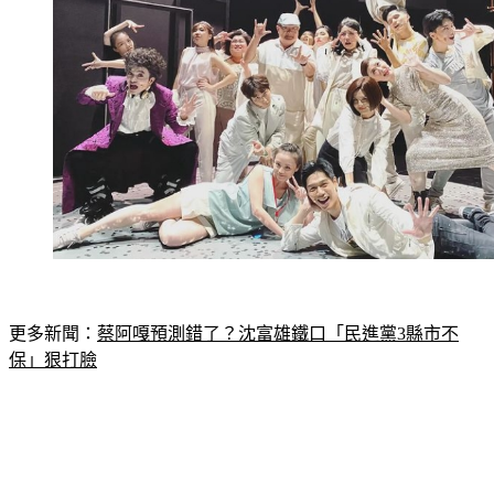
更多新聞：
蔡阿嘎預測錯了？沈富雄鐵口「民進黨3縣市不
保」狠打臉