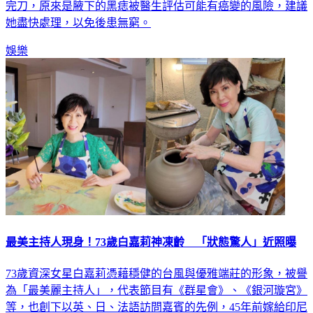
她盡快處理，以免後患無窮。
娛樂
最美主持人現身！73歲白嘉莉神凍齡 「狀態驚人」近照曝
73歲資深女星白嘉莉憑藉穩健的台風與優雅端莊的形象，被譽
為「最美麗主持人」，代表節目有《群星會》、《銀河璇宮》
等，也創下以英、日、法語訪問嘉賓的先例，45年前嫁給印尼
富商「木材大王」黃雙安後，愛相隨定居印尼，逐漸淡出螢光