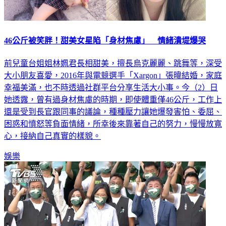
46公斤被笑胖！甜美女星陷「身材焦慮」 情緒潰堤爆哭
前兒童台姐姐林姵君長相甜美，擅長烏克麗麗、跳舞等，深受
大小朋友喜愛，2016年與電競選手「Xargon」張暐結婚，家庭
幸福美滿，也不時透過社群平台分享生活大小事。今（2）日
她透露，曾有過身材焦慮的時期，即使體重僅46公斤，工作上
還是受到長官跟同事的議論，種種壓力讓她爆發害怕、委屈、
困惑和憤怒等負面情緒，所幸後來靠著自己的努力，慢慢放寬
心，接納自己真實的樣貌。
娛樂