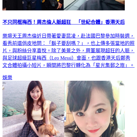
不只同框梅西！周杰倫人脈超狂 「世紀合體」香港天后
樂壇天王周杰倫近日帶著愛妻昆凌，赴法國巴黎參加時裝週，
看秀前還俏皮地問：「鬍子要刮嗎？」，也上傳多張當地的照
片，與粉絲分享喜悅。除了美景之外，周董展現超狂的人脈，
與足球超級巨星梅西（Leo Messi）會面，也跟香港天后鄭秀
文合體拍攝小短片，瞬間將巴黎行轉化為「星光集郵之旅」。
娛樂