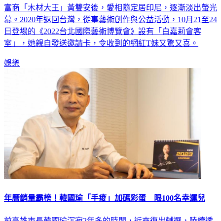
幕。2020年返回台灣，從事藝術創作與公益活動，10月21至24
日登場的《2022台北國際藝術博覽會》設有「白嘉莉會客
室」，她親自發送邀請卡，令收到的網紅T妹又驚又喜。
娛樂
年曆銷量霸榜！韓國瑜「手痠」加碼彩蛋 限100名幸運兒
前高雄市長韓國瑜沉寂2年多的時間，近來復出輔選，陸續透
過影片為黨內參選人拉票，預計10日出席高雄市已故議長許崑