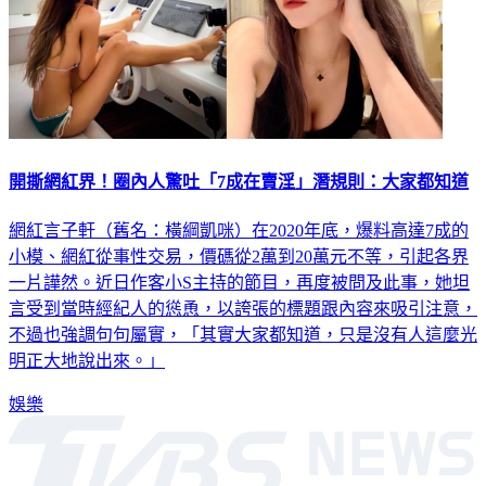
開撕網紅界！圈內人驚吐「7成在賣淫」潛規則：大家都知道
網紅言子軒（舊名：橫綱凱咪）在2020年底，爆料高達7成的
小模、網紅從事性交易，價碼從2萬到20萬元不等，引起各界
一片譁然。近日作客小S主持的節目，再度被問及此事，她坦
言受到當時經紀人的慫恿，以誇張的標題跟內容來吸引注意，
不過也強調句句屬實，「其實大家都知道，只是沒有人這麼光
明正大地說出來。」
娛樂