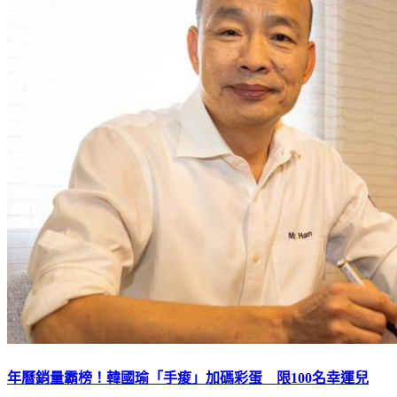
年曆銷量霸榜！韓國瑜「手痠」加碼彩蛋 限100名幸運兒