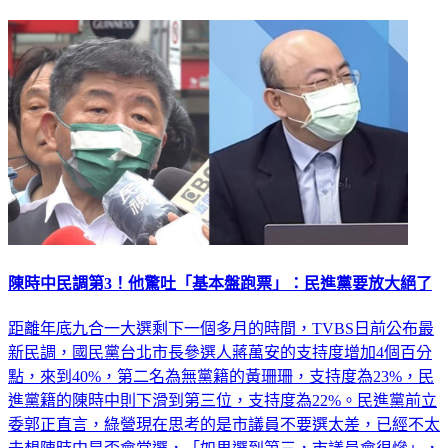
陳時中民調第3！他驚吐「基本盤跑票」：民進黨要放大絕了
距離年底九合一大選剩下一個多月的時間，TVBS日前公布最
新民調，國民黨台北市長參選人蔣萬安的支持度增加4個百分
點，來到40%，第二名為無黨籍的黃珊珊，支持度為23%，民
進黨籍的陳時中則下滑到第三位，支持度為22%。民進黨前立
委郭正直言，綠營現在思考的是市議員不要選太差，已經不太
去想陳時中是否會當選，「如果選到第三，市議員會很慘」，