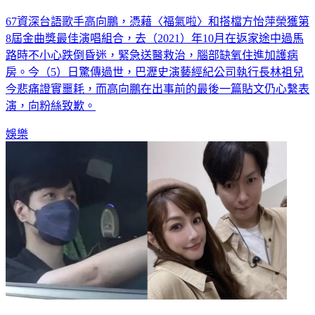
67資深台語歌手高向鵬，憑藉〈福氣啦〉和搭檔方怡萍榮獲第
8屆金曲獎最佳演唱組合，去（2021）年10月在返家途中過馬
路時不小心跌倒昏迷，緊急送醫救治，腦部缺氧住進加護病
房。今（5）日驚傳過世，巴瀝史演藝經紀公司執行長林祖兒
今悲痛證實噩耗，而高向鵬在出事前的最後一篇貼文仍心繫表
演，向粉絲致歉。
娛樂
演藝收入難養家！黃少谷改當運匠 辣妻吐「沒嫁豪門」心聲