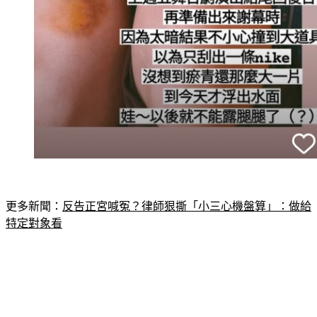
更多新聞：
反告正宮喊冤？律師狠撕「小三心機盤算」：做給
特定對象看