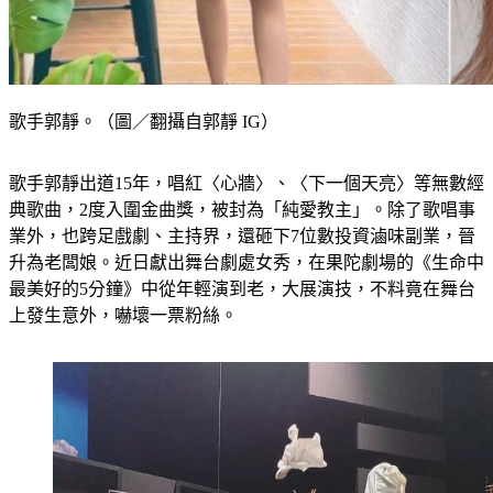
歌手郭靜。（圖／翻攝自郭靜 IG）
歌手郭靜出道15年，唱紅〈心牆〉、〈下一個天亮〉等無數經
典歌曲，2度入圍金曲獎，被封為「純愛教主」。除了歌唱事
業外，也跨足戲劇、主持界，還砸下7位數投資滷味副業，晉
升為老闆娘。近日獻出舞台劇處女秀，在果陀劇場的《生命中
最美好的5分鐘》中從年輕演到老，大展演技，不料竟在舞台
上發生意外，嚇壞一票粉絲。