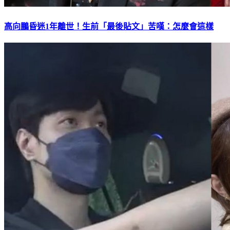
高向鵬昏迷1年離世！生前「最後貼文」苦嘆：怎麼會這樣