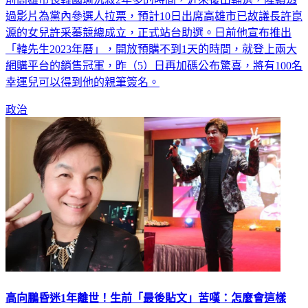
源的女兒許采蓁競總成立，正式站台助選。日前他宣布推出
「韓先生2023年曆」，開放預購不到1天的時間，就登上兩大
網購平台的銷售冠軍，昨（5）日再加碼公布驚喜，將有100名
幸運兒可以得到他的親筆簽名。
政治
高向鵬昏迷1年離世！生前「最後貼文」苦嘆：怎麼會這樣