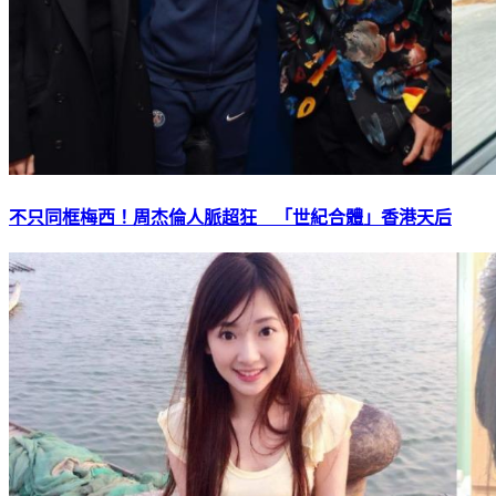
不只同框梅西！周杰倫人脈超狂 「世紀合體」香港天后