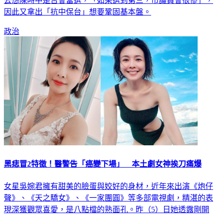
因此又拿出「抗中保台」想要鞏固基本盤。
政治
黑痣冒2特徵！醫警告「癌變下場」 本土劇女神挨刀痛爆
女星吳婉君擁有甜美的臉蛋與姣好的身材，近年來出演《炮仔
聲》、《天之驕女》、《一家團圓》等多部電視劇，精湛的表
現深獲觀眾喜愛，是八點檔的熟面孔。昨（5）日她透露剛開
完刀，原來是腋下的黑痣被醫生評估可能有癌變的風險，建議