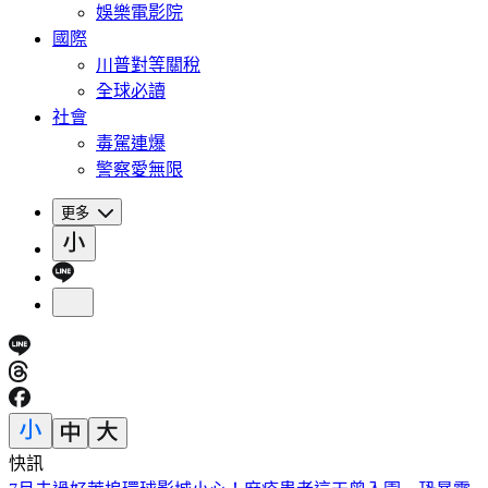
娛樂電影院
國際
川普對等關稅
全球必讀
社會
毒駕連爆
警察愛無限
更多
快訊