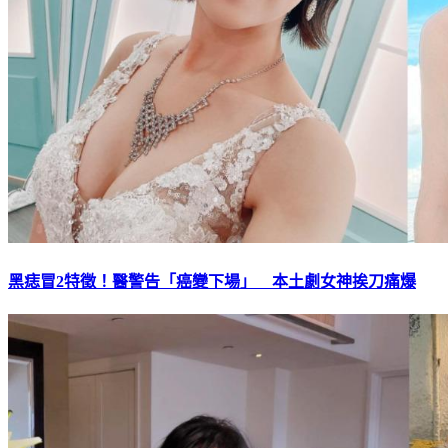
黑痣冒2特徵！醫警告「癌變下場」 本土劇女神挨刀痛爆