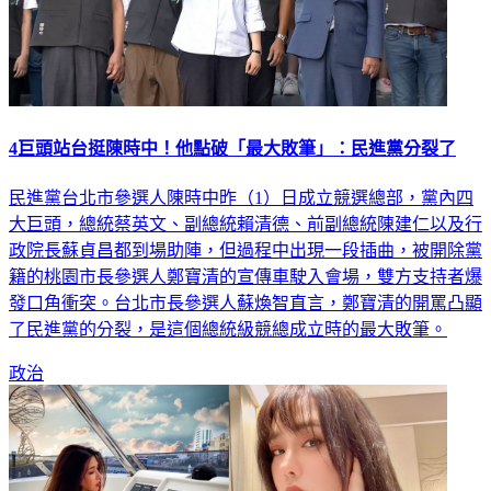
4巨頭站台挺陳時中！他點破「最大敗筆」：民進黨分裂了
民進黨台北市參選人陳時中昨（1）日成立競選總部，黨內四
大巨頭，總統蔡英文、副總統賴清德、前副總統陳建仁以及行
政院長蘇貞昌都到場助陣，但過程中出現一段插曲，被開除黨
籍的桃園市長參選人鄭寶清的宣傳車駛入會場，雙方支持者爆
發口角衝突。台北市長參選人蘇煥智直言，鄭寶清的開罵凸顯
了民進黨的分裂，是這個總統級競總成立時的最大敗筆。
政治