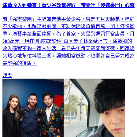
前「強辯樂團」主唱兼吉他手黃少谷，曾是五月天師弟，唱紅
不少歌曲，也跨足戲劇圈，不料休團後負債百萬，加上疫情衝
擊，演藝事業全面停擺，為了養家，先是到通訊行當店員，月
領3萬元，現在則選擇開計程車。妻子林采薇坦言，演藝圈的
收入確實不夠一家人生活，看見先生每天載客到深夜，回家後
又貼心地幫忙料理三餐，讓她相當感動，也期許自己努力成為
最堅強的後盾。
娛樂