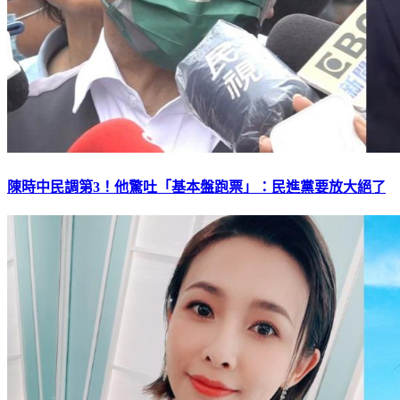
陳時中民調第3！他驚吐「基本盤跑票」：民進黨要放大絕了