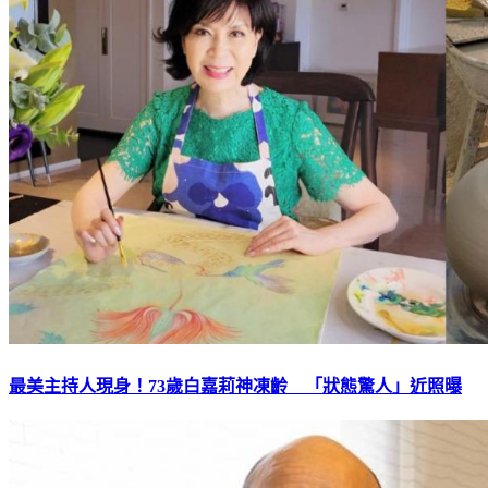
最美主持人現身！73歲白嘉莉神凍齡 「狀態驚人」近照曝