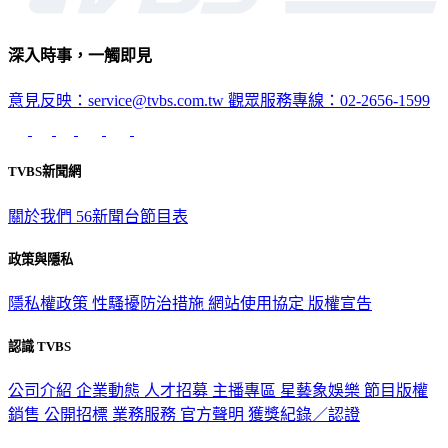
深入時事，一觸即見
意見反映：service@tvbs.com.tw
觀眾服務專線：02-2656-1599
TVBS新聞網
關於我們
56新聞台節目表
政策與隱私
隱私權政策
性騷擾防治措施
網站使用協定
版權宣告
認識 TVBS
公司介紹
企業動態
人才招募
主播專區
星藝象娛樂
節目版權
銷售
公開招標
業務服務
官方聲明
獲獎紀錄／認證