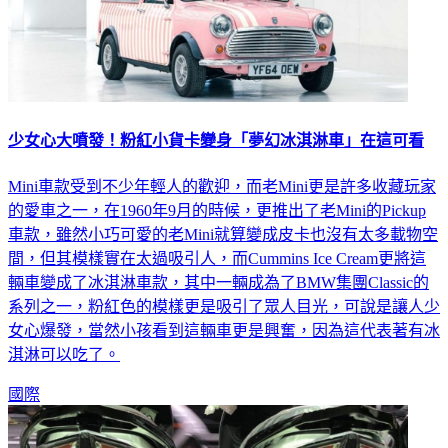
少女心大噴發！粉紅小貨卡變身「夢幻冰淇淋車」在這可看
Mini車款受到不少年輕人的歡迎，而老Mini更是許多收藏玩家
的愛車之一，在1960年9月的時候，更推出了老Mini的Pickup
車款，雖然小巧可愛的老Mini就算變成皮卡也沒有太多載物空
間，但其模樣實在太過吸引人，而Cummins Ice Cream更將這
輛車變成了冰淇淋車款，其中一輛成為了BMW集團Classic的
系列之一，粉紅色的模樣更是吸引了眾人目光，可說是讓人少
女心爆發，當然小孩看到這輛車更是興奮，因為這代表著有冰
淇淋可以吃了。
國際