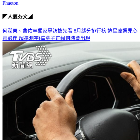
自然進氣引擎
Phaeton
◤人氣夯文◢
何潤東、曹佑寧獨家專訪搶先看
8月緣分排行榜 這星座遇見心
靈夥伴
超準測字!這輩子正緣何時會出現