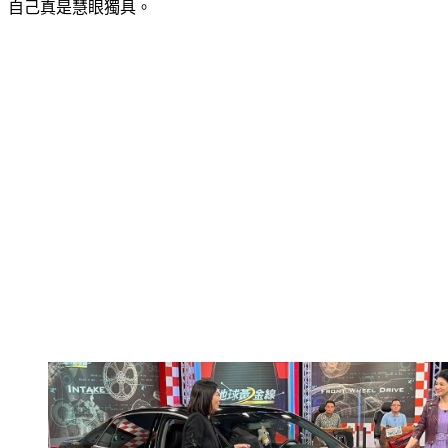
資源，這也讓苗可麗先是驚喜，接著笑稱：「妳看吧！」暗指
自己真是慧眼獨具。