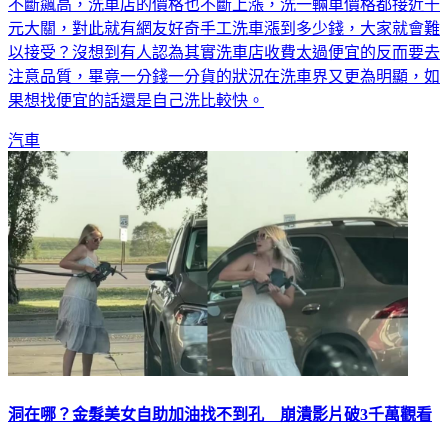
己洗，就會到外面的手工洗車店進行車輛清潔。但是隨著物價
不斷飆高，洗車店的價格也不斷上漲，洗一輛車價格都接近千
元大關，對此就有網友好奇手工洗車漲到多少錢，大家就會難
以接受？沒想到有人認為其實洗車店收費太過便宜的反而要去
注意品質，畢竟一分錢一分貨的狀況在洗車界又更為明顯，如
果想找便宜的話還是自己洗比較快。
汽車
洞在哪？金髮美女自助加油找不到孔 崩潰影片破3千萬觀看