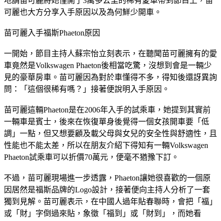
好奇難道苗可麗都是以計程車代步嗎？日前《地球黃金線》特
地請苗可麗將她僅開了3萬多公里的稀有愛車帶到節目上，苗
可麗也大方分享入手原因以及為何鮮少開車。
苗可麗入手福斯Phaeton原因
一開始，節目主持人蘇宗怡立刻表示，在聽聞苗可麗擁有的愛
車竟然是Volkswagen Phaeton後相當吃驚，沒想到會是一輛少
見的豪華房車。苗可麗因為對於車懂得不多，得知後還訝異詢
問：「這個很稀有嗎？」接著便說明入手原因。
苗可麗這輛Phaeton是在2006年入手的試乘車，她提到其實前
一輛車是賓士，後來在恢復單身後覺得一個女孩開車要「低
調」一點，但又想要顧及載父母與女兒的安全性與舒適性，且
性能也不能太差，所以在朋友介紹下得知有一輛Volkswagen 
Phaeton試乘車可以折價70萬元，便毫不猶豫下訂。
不過，苗可麗現場進一步透露，Phaeton讓她很喜歡的一個原
因居然是福斯品牌的Logo設計，接著便向主持人分析了一套
獨到見解。苗可麗表示，在中國人過年貼春聯時，會把「福」