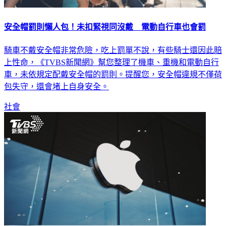
安全帽罰則懶人包！未扣緊視同沒戴 電動自行車也會罰
騎車不戴安全帽非常危險，吃上罰單不說，有些騎士還因此賠
上性命，《TVBS新聞網》幫您整理了機車、重機和電動自行
車，未依規定配戴安全帽的罰則。提醒您，安全帽違規不僅荷
包失守，還會堵上自身安全。
社會