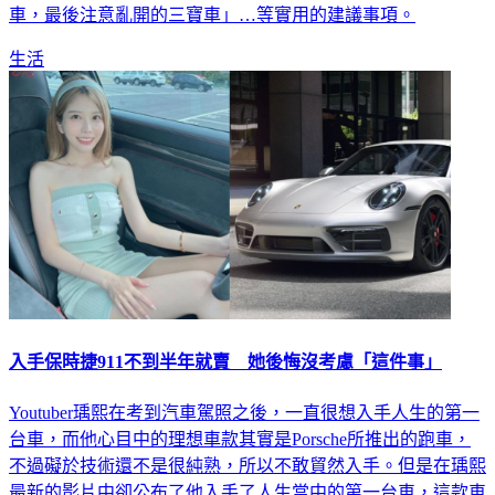
全距離，不要超速，不要龜內線，切換車道要打燈，注意後
車，最後注意亂開的三寶車」…等實用的建議事項。
生活
入手保時捷911不到半年就賣 她後悔沒考慮「這件事」
Youtuber瑀熙在考到汽車駕照之後，一直很想入手人生的第一
台車，而他心目中的理想車款其實是Porsche所推出的跑車，
不過礙於技術還不是很純熟，所以不敢貿然入手。但是在瑀熙