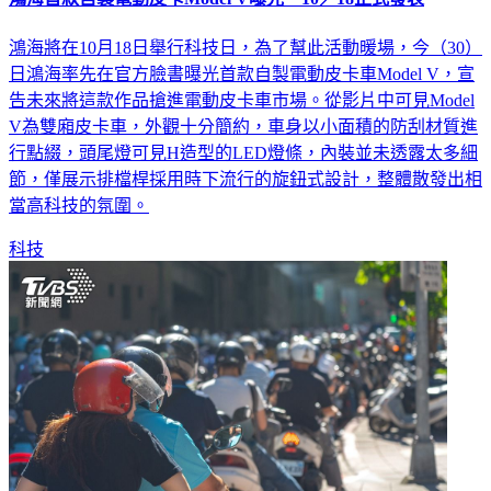
鴻海首款自製電動皮卡Model V曝光 10／18正式發表
鴻海將在10月18日舉行科技日，為了幫此活動暖場，今（30）
日鴻海率先在官方臉書曝光首款自製電動皮卡車Model V，宣
告未來將這款作品搶進電動皮卡車市場。從影片中可見Model
V為雙廂皮卡車，外觀十分簡約，車身以小面積的防刮材質進
行點綴，頭尾燈可見H造型的LED燈條，內裝並未透露太多細
節，僅展示排檔桿採用時下流行的旋鈕式設計，整體散發出相
當高科技的氛圍。
科技