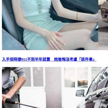
入手保時捷911不到半年就賣 她後悔沒考慮「這件事」