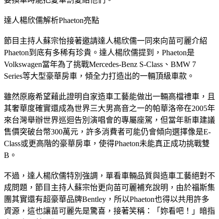
要換車時能把愛車割愛給他們。
達人楊欣儒解析Phaeton亮點
節目主持人蘇宗怡接著邀請達人楊欣儒一同來向苗可麗介紹
Phaeton到底有多稀有珍貴。達人楊欣儒提到，Phaeton是
Volkswagen當年為了挑戰Mercedes-Benz S-Class、BMW 7 
Series等大型豪華房車，傾全力打造出的一輛頂級車款。
雖然原廠希望藉此證明自家造車工藝能做出一輛高檔禮車，且
其奢華度確實還成為世界三大男高音之一的帕華洛帝在2005年
來台灣舉辦世界巡迴告別演唱會的專屬座駕，但當年新車建議
售價突破台幣300萬元，許多消費者可能仍會傾向選擇像是E-
Class或更高階的豪華房車，使得Phaeton未能真正成功挑戰雙
B。
不過，達人楊欣儒特別強調，單看車輛品質與造車工藝絕對不
成問題，節目主持人蘇宗怡更向苗可麗補充說明，由於福斯集
團其實還有超豪華品牌Bentley，所以Phaeton也得以共用許多