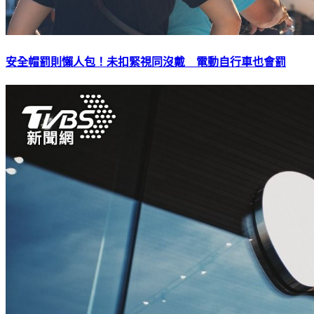
安全帽罰則懶人包！未扣緊視同沒戴 電動自行車也會罰