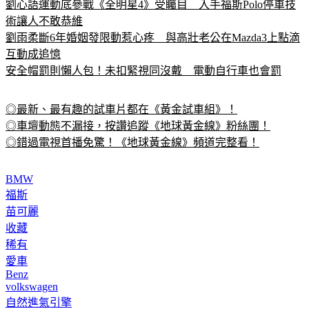
VW展示無緣的2代Phaeton　量產版都快完成還是被腰斬
劉心語運動底參戰《全明星4》受矚目　入手福斯Polo停車技
術讓人不敢恭維
劉雨柔斷6年婚姻發限動惹心疼　與高壯老公在Mazda3上點滴
互動成追憶
安全帽罰則懶人包！未扣緊視同沒戴　電動自行車也會罰
◎最新、最有趣的試車片都在《黃金試車組》！
◎車壇動態不漏接，按讚追蹤《地球黃金線》粉絲團！
◎錯過電視首播免驚！《地球黃金線》頻道完整看！
BMW
福斯
苗可麗
收藏
稀有
愛車
Benz
volkswagen