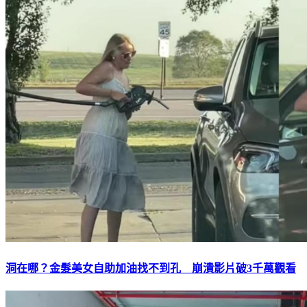
洞在哪？金髮美女自助加油找不到孔 崩潰影片破3千萬觀看