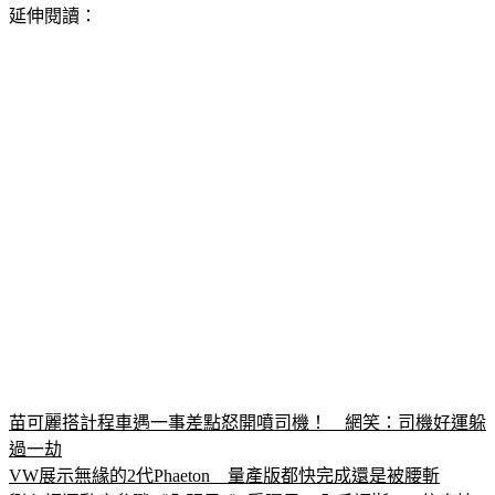
延伸閱讀：
苗可麗搭計程車遇一事差點怒開噴司機！　網笑：司機好運躲
過一劫