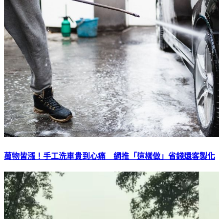
萬物皆漲！手工洗車貴到心痛 網推「這樣做」省錢還客製化