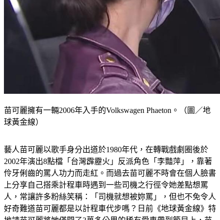
苗可麗擁有一輛2006年入手的Volkswagen Phaeton。（圖／地
球黃金線）
藝人苗可麗以歌手身分出道於1980年代，在轉戰戲劇圈後於
2002年演出8點檔「台灣霹靂火」反派角色「李豔萍」，靠著
伶牙俐齒的罵人功力而走紅。而過去苗可麗不時會在個人臉書
上分享自己搭乘計程車時遇到一些司機之行徑令她差點想罵
人，常讓許多粉絲笑稱：「司機就想被妳罵」，但也不免令人