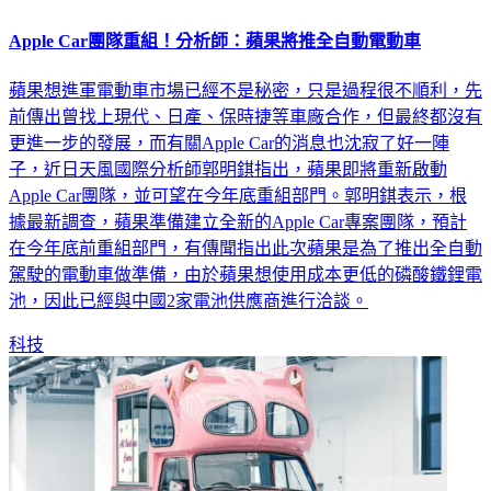
Apple Car團隊重組！分析師：蘋果將推全自動電動車
蘋果想進軍電動車市場已經不是秘密，只是過程很不順利，先
前傳出曾找上現代、日產、保時捷等車廠合作，但最終都沒有
更進一步的發展，而有關Apple Car的消息也沈寂了好一陣
子，近日天風國際分析師郭明錤指出，蘋果即將重新啟動
Apple Car團隊，並可望在今年底重組部門。郭明錤表示，根
據最新調查，蘋果準備建立全新的Apple Car專案團隊，預計
在今年底前重組部門，有傳聞指出此次蘋果是為了推出全自動
駕駛的電動車做準備，由於蘋果想使用成本更低的磷酸鐵鋰電
池，因此已經與中國2家電池供應商進行洽談。
科技