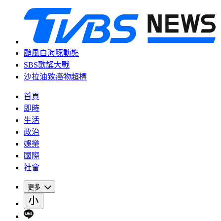
颱風白海豚動態
SBS歌謠大戰
沙拉油致癌物超標
首頁
即時
生活
政治
娛樂
國際
社會
更多