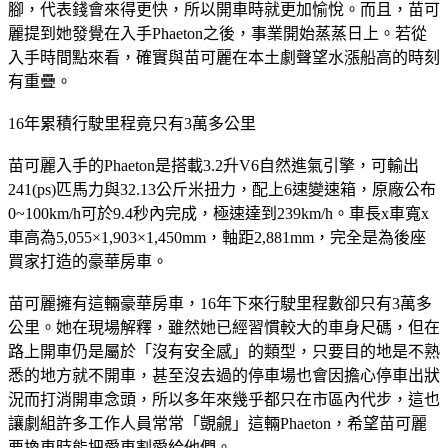
腳」，正所謂「人兩腳、錢四腳」，更令她感覺Logo有4隻
腳，代表錢會來得更快，所以開車時就更加愉悅。而且，苗可
麗提到她發覺在入手Phaeton之後，事業開始蒸蒸日上。若從
入手時間點來看，確實與苗可麗在本土劇聲望水漲船高的時刻
有重疊。
16年累積行駛里程竟只有3萬多公里
苗可麗入手的Phaeton是搭載3.2升V6自然進氣引擎，可輸出
241(ps)匹馬力與32.13公斤米扭力，配上6速變速箱，原廠公布
0~100km/h可於9.4秒內完成，極速達到239km/h。車長x車寬x
車高為5,055×1,903×1,450mm，軸距2,881mm，完全是為後座
買家打造的豪華房車。
苗可麗擁有這輛豪華房車，16年下來行駛里程數卻只有3萬多
公里。她在現場解釋，雖然她已經習慣較大的車身尺碼，但在
路上開車仍是屬於「沒有安全感」的類型，只要目的地是不熟
悉的地方就不開車，甚至沒去過的停車場也會因擔心停車出狀
況而打消開車念頭，所以多年來幾乎都只在市區內代步，這也
讓劇組許多工作人員常常「覬覦」這輛Phaeton，希望苗可麗