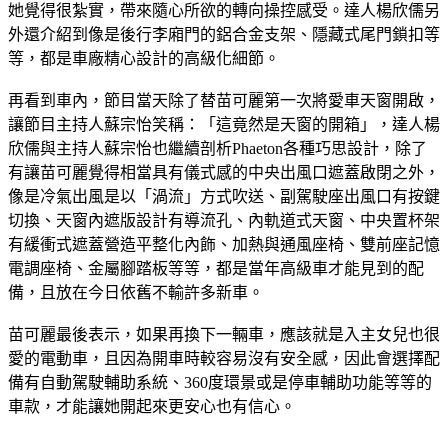
但仍分享自己相當喜歡Phaeton方向盤轉動時的力度設定，讓
她覺得很紮實，帶來隨心所欲的轉向操控感受。達人楊欣儒另
外還介紹到像是後行李廂門的鋁合金支架、隱藏式尾門鎖扣等
等，都是車廠精心設計的高級化細節。
再看到車內，節目當天除了替苗可麗第一次將愛車天窗開啟，
讓節目主持人蘇宗怡笑稱：「這竟然是天窗的開箱」，達人楊
欣儒與主持人蘇宗怡也繼續剖析Phaeton各種巧思設計，除了
有讓苗可麗覺得相當具有儀式感的中央出風口遮蓋啟閉之外，
像是冷氣出風是以「渦流」方式吹送、副駕駛座出風口有按鍵
切換、天窗內遮版設計有導流孔、內軌道式天窗、中央置杯架
有緩衝式遮蓋營造平整化內飾、加熱與通風座椅、雙前座記憶
電調座椅、金屬腳踏板等等，都是當年高級車才能見到的配
備，且放在今日依舊不輸許多新車。
苗可麗最後表示，如果再換下一輛車，應該就是入主女兒也很
愛的電動車，且因為開車時較容易沒有安全感，因此會選擇配
備有自動駕駛輔助系統、360度環景或是停車輔助功能等等的
車款，才能讓她開起來更安心也有信心。