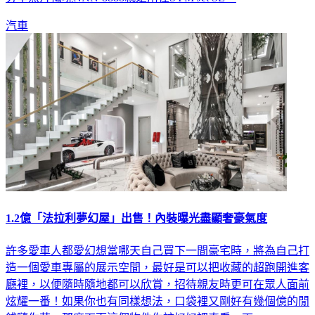
汽車
1.2億「法拉利夢幻屋」出售！內裝曝光盡顯奢豪氣度
許多愛車人都愛幻想當哪天自己買下一間豪宅時，將為自己打
造一個愛車專屬的展示空間，最好是可以把收藏的超跑開進客
廳裡，以便隨時隨地都可以欣賞，招待親友時更可在眾人面前
炫耀一番！如果你也有同樣想法，口袋裡又剛好有幾個億的閒
錢隨你花，那麼下面這個物件你該好好認真看一下。