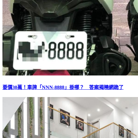
要價30萬！車牌「NNN-8888」掛哪？ 答案揭曉網跪了