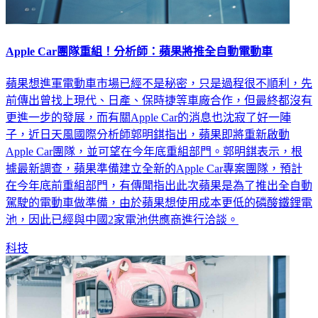
Apple Car團隊重組！分析師：蘋果將推全自動電動車
蘋果想進軍電動車市場已經不是秘密，只是過程很不順利，先
前傳出曾找上現代、日產、保時捷等車廠合作，但最終都沒有
更進一步的發展，而有關Apple Car的消息也沈寂了好一陣
子，近日天風國際分析師郭明錤指出，蘋果即將重新啟動
Apple Car團隊，並可望在今年底重組部門。郭明錤表示，根
據最新調查，蘋果準備建立全新的Apple Car專案團隊，預計
在今年底前重組部門，有傳聞指出此次蘋果是為了推出全自動
駕駛的電動車做準備，由於蘋果想使用成本更低的磷酸鐵鋰電
池，因此已經與中國2家電池供應商進行洽談。
科技