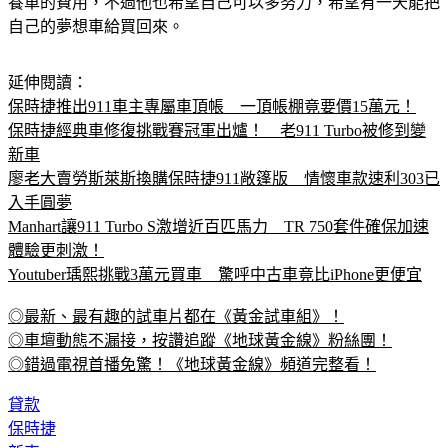
自己的夢想車給買回來。
延伸閱讀：
保時捷推出911車主專屬車頂帳　一頂帳棚竟要價15萬元！
保時捷經典車修復挑戰賽冠軍出爐！　老911 Turbo被修到變
新車
廖老大賣勞斯萊斯換購保時捷911敞篷版　情懷車款速利303已
入手圓夢
Manhart讓911 Turbo S激增近百匹馬力　TR 750套件確保加速
體驗更刺激！
Youtuber瑀熙挑戰3萬元買車　驚呼中古車竟比iPhone更便宜
◎最新、最有趣的試車片都在《黃金試車組》！
◎車壇動態不漏接，按讚追蹤《地球黃金線》粉絲團！
◎錯過電視首播免驚！《地球黃金線》頻道完整看！
貸款
保時捷
新車