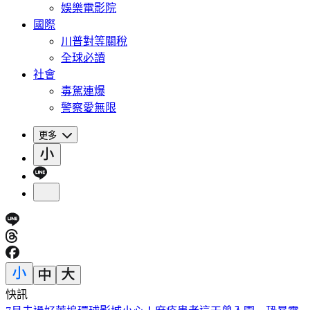
娛樂電影院
國際
川普對等關稅
全球必讀
社會
毒駕連爆
警察愛無限
更多
快訊