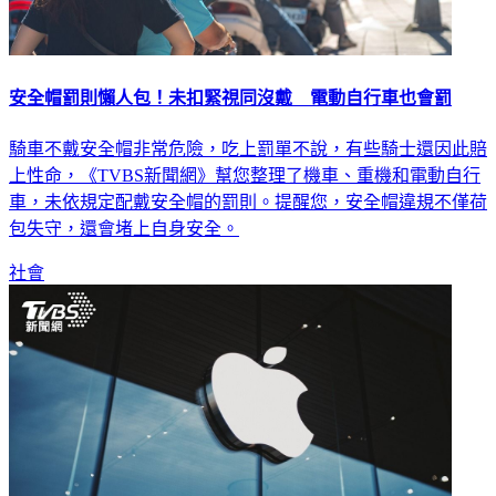
安全帽罰則懶人包！未扣緊視同沒戴 電動自行車也會罰
騎車不戴安全帽非常危險，吃上罰單不說，有些騎士還因此賠
上性命，《TVBS新聞網》幫您整理了機車、重機和電動自行
車，未依規定配戴安全帽的罰則。提醒您，安全帽違規不僅荷
包失守，還會堵上自身安全。
社會