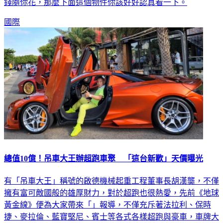
國際
總值10億！吊車大王辦超跑車聚 「這台新歡」天價曝光
有「吊車大王」稱號的啟德機械起重工程董事長胡漢龑，不僅
擁有富可敵國般的雄厚財力，對於超跑也很熱愛，先前《地球
黃金線》便為大家帶來「」報導，不僅充斥著法拉利、保時
捷、麥拉倫、藍寶堅尼、賓士等各式各樣超跑與豪車，車牌大
多都特地砸重金標下8888鐵支號，足見其驚人財力。而在今