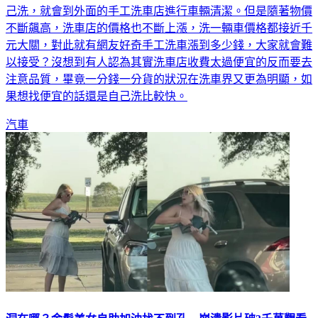
不斷飆高，洗車店的價格也不斷上漲，洗一輛車價格都接近千
元大關，對此就有網友好奇手工洗車漲到多少錢，大家就會難
以接受？沒想到有人認為其實洗車店收費太過便宜的反而要去
注意品質，畢竟一分錢一分貨的狀況在洗車界又更為明顯，如
果想找便宜的話還是自己洗比較快。
汽車
洞在哪？金髮美女自助加油找不到孔 崩潰影片破3千萬觀看