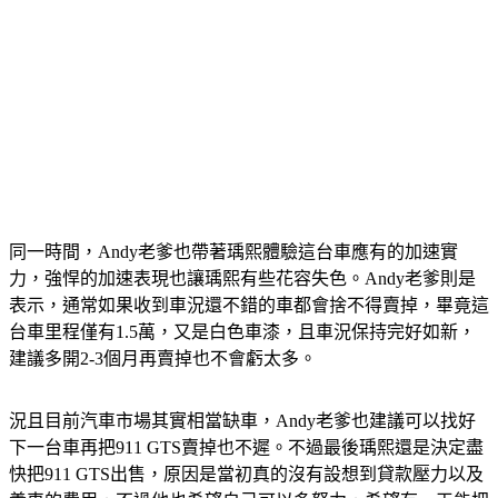
同一時間，Andy老爹也帶著瑀熙體驗這台車應有的加速實
力，強悍的加速表現也讓瑀熙有些花容失色。Andy老爹則是
表示，通常如果收到車況還不錯的車都會捨不得賣掉，畢竟這
台車里程僅有1.5萬，又是白色車漆，且車況保持完好如新，
建議多開2-3個月再賣掉也不會虧太多。
況且目前汽車市場其實相當缺車，Andy老爹也建議可以找好
下一台車再把911 GTS賣掉也不遲。不過最後瑀熙還是決定盡
快把911 GTS出售，原因是當初真的沒有設想到貸款壓力以及
養車的費用，不過他也希望自己可以多努力，希望有一天能把