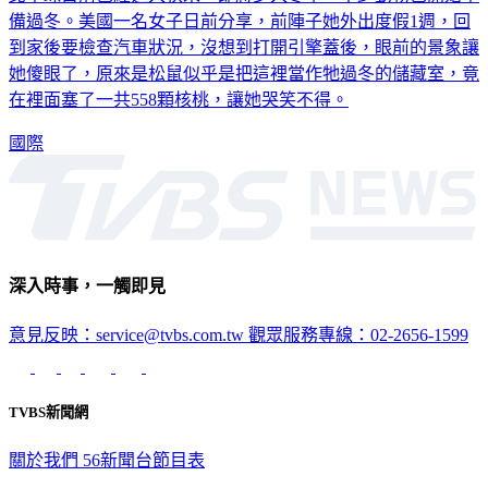
到家後要檢查汽車狀況，沒想到打開引擎蓋後，眼前的景象讓
她傻眼了，原來是松鼠似乎是把這裡當作牠過冬的儲藏室，竟
在裡面塞了一共558顆核桃，讓她哭笑不得。
國際
深入時事，一觸即見
意見反映：service@tvbs.com.tw
觀眾服務專線：02-2656-1599
TVBS新聞網
關於我們
56新聞台節目表
政策與隱私