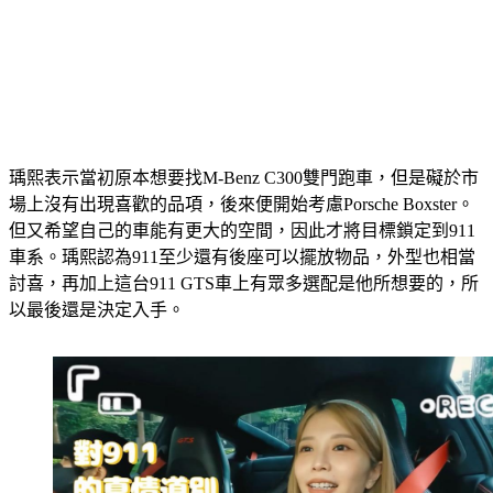
瑀熙表示當初原本想要找M-Benz C300雙門跑車，但是礙於市
場上沒有出現喜歡的品項，後來便開始考慮Porsche Boxster。
但又希望自己的車能有更大的空間，因此才將目標鎖定到911
車系。瑀熙認為911至少還有後座可以擺放物品，外型也相當
討喜，再加上這台911 GTS車上有眾多選配是他所想要的，所
以最後還是決定入手。