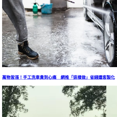
萬物皆漲！手工洗車貴到心痛 網推「這樣做」省錢還客製化