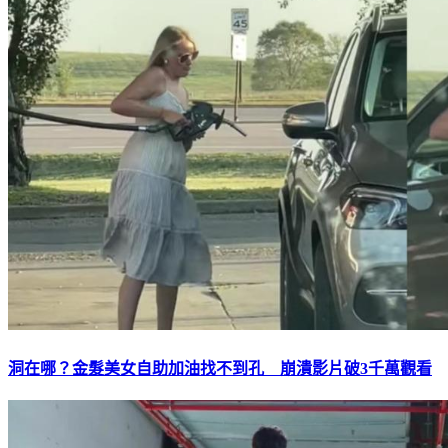
洞在哪？金髮美女自助加油找不到孔 崩潰影片破3千萬觀看