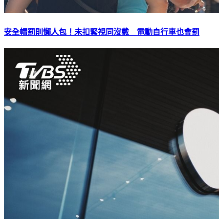
安全帽罰則懶人包！未扣緊視同沒戴 電動自行車也會罰