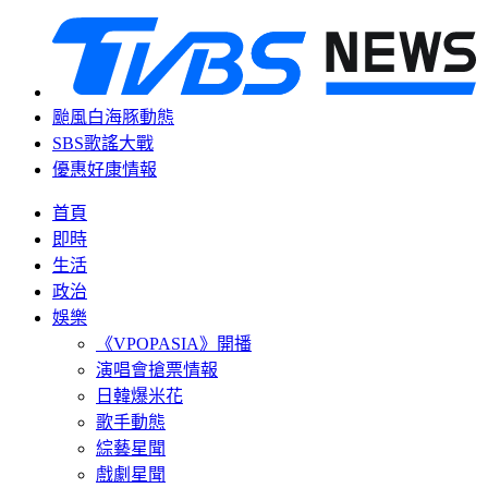
颱風白海豚動態
SBS歌謠大戰
優惠好康情報
首頁
即時
生活
政治
娛樂
《VPOPASIA》開播
演唱會搶票情報
日韓爆米花
歌手動態
綜藝星聞
戲劇星聞