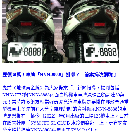
要價30萬！車牌「NNN-8888」掛哪？ 答案揭曉網跪了
先前《地球黃金線》為大家帶來「」新聞報導，提到包括
NNN-7777與NNN-8888兩面白牌機車車牌決標金額高達30萬
元！當時許多網友相當好奇究竟這些車牌是要掛在哪款普通重
型機車上？先前有人分享監理網站的資料顯示NNN-8888的車
牌是懸掛在一輛今（2022）年8月出廠的三陽125機車上，日前
在臉書社團「SYM JET SL CLUB 水冷俱樂部」上，更有網友
分享照片揭曉NNN-8888就是用在SYM Jet SL。