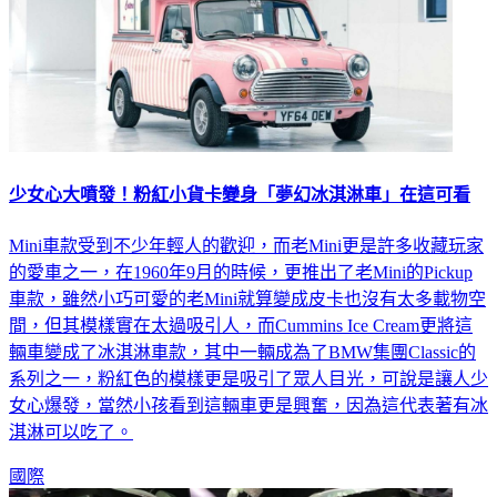
少女心大噴發！粉紅小貨卡變身「夢幻冰淇淋車」在這可看
Mini車款受到不少年輕人的歡迎，而老Mini更是許多收藏玩家
的愛車之一，在1960年9月的時候，更推出了老Mini的Pickup
車款，雖然小巧可愛的老Mini就算變成皮卡也沒有太多載物空
間，但其模樣實在太過吸引人，而Cummins Ice Cream更將這
輛車變成了冰淇淋車款，其中一輛成為了BMW集團Classic的
系列之一，粉紅色的模樣更是吸引了眾人目光，可說是讓人少
女心爆發，當然小孩看到這輛車更是興奮，因為這代表著有冰
淇淋可以吃了。
國際