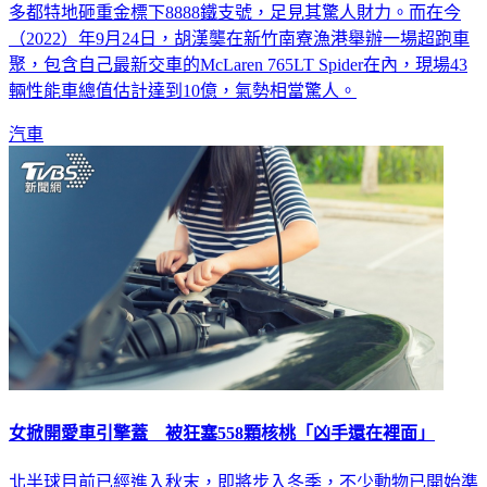
（2022）年9月24日，胡漢龑在新竹南寮漁港舉辦一場超跑車
聚，包含自己最新交車的McLaren 765LT Spider在內，現場43
輛性能車總值估計達到10億，氣勢相當驚人。
汽車
女掀開愛車引擎蓋 被狂塞558顆核桃「凶手還在裡面」
北半球目前已經進入秋末，即將步入冬季，不少動物已開始準
備過冬。美國一名女子日前分享，前陣子她外出度假1週，回