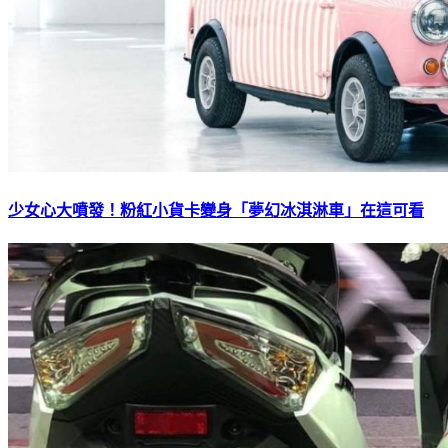
少女心大噴發！粉紅小貨卡變身「夢幻冰淇淋車」在這可看