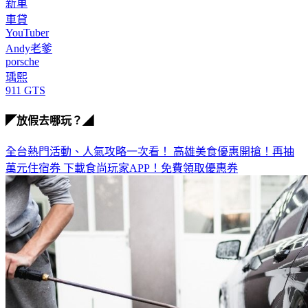
車貸
YouTuber
Andy老爹
porsche
瑀熙
911 GTS
◤放假去哪玩？◢
全台熱門活動、人氣攻略一次看！
高雄美食優惠開搶！再抽
萬元住宿券
下載食尚玩家APP！免費領取優惠券