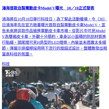
鴻海首款自製電動皮卡Model V曝光 10／18正式發表
鴻海將在10月18日舉行科技日，為了幫此活動暖場，今（30）
日鴻海率先在官方臉書曝光首款自製電動皮卡車Model V，宣
告未來將這款作品搶進電動皮卡車市場。從影片中可見Model
V為雙廂皮卡車，外觀十分簡約，車身以小面積的防刮材質進
行點綴，頭尾燈可見H造型的LED燈條，內裝並未透露太多細
節，僅展示排檔桿採用時下流行的旋鈕式設計，整體散發出相
當高科技的氛圍。
科技