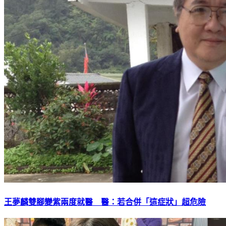
王夢麟雙腳變紫兩度就醫 醫：若合併「這症狀」超危險