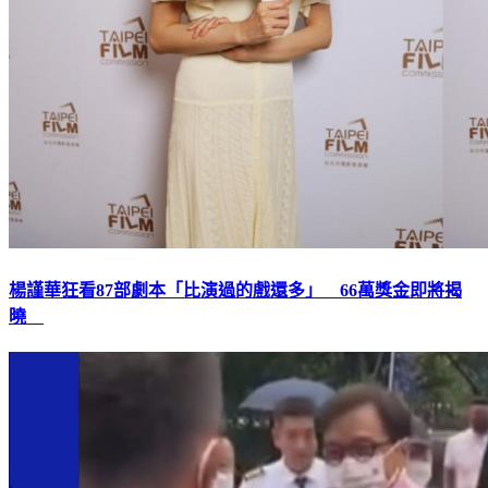
楊謹華狂看87部劇本「比演過的戲還多」 66萬獎金即將揭
曉