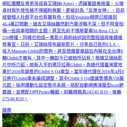
網紅團體反骨男孩成員艾瑞絲(Aries)，憑藉著甜美臉蛋、火辣
身材與外放性格不僅圈粉無數，更被封為「反骨女神」，目前
經營個人社群平台也有聲有色，包括Youtube頻道已經達到
46.4萬訂閱數。過去艾瑞絲雖然對汽車涉略不深，但不時會拍
攝一些與車相關的主題，甚至先前不慎將愛車M-Benz CLA
250擦撞，同樣也拍成一集影片與粉絲述說完整經過與後續維
修事宜。日前，艾瑞絲發布最新影片，分享自己告別CLA、
投入Maserati Ghibli的懷抱，甚至透露愛車超狂內裝在全台僅8
輛Ghibli才擁有，其中一輛如今已被她所佔有！根據艾瑞絲影
片中所介紹，她新入手的瑪莎拉蒂Ghibli，為總代理臺灣蒙地
拿於2016年銷售的Ghibli S Q4車型。當年總代理在2016年4月8
日進行Ghibli車系編成調整，其中Ghibli S Q4建議售價為558萬
元起，採用運動化設定懸吊系統，搭配自動適應液壓型koni避
震器，並標配19吋Proteo輪圈，前輪規格為245/45 R19、後輪
275/40 R19。
娛樂