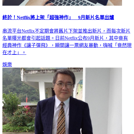
終於！Netflix將上架「超強神作」 9月新片名單出爐
串流平台Netflix不定期會將舊片下架並推出新片，而每次新片
名單曝光都會引起話題。日前Netflix公布9月新片，其中竟有
經典神作《讓子彈飛》，瞬間讓一票網友暴動，嗨喊「竟然現
在才上」。
娛樂