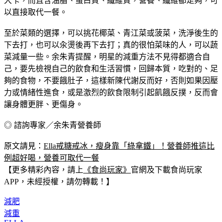
大卡，而且含油脂、蛋白質、纖維質，營養、纖維都足夠，可
以直接取代一餐。
至於菜類的選擇，可以挑花椰菜、青江菜或菠菜，洗淨後生的
下去打，也可以汆燙後再下去打；真的很怕菜味的人，可以蔬
菜減量一些。余朱青提醒，明星的減重方法不見得都適合自
己，要先檢視自己的飲食和生活習慣，回歸本質，吃對的、足
夠的食物，不要餓肚子，這樣新陳代謝反而好，否則如果因壓
力或情緒性進食，或是激烈的飲食限制引起飢餓反撲，反而會
讓身體更胖、更傷身。
◎ 諮詢專家／余朱青營養師
原文請見：
Ella戒糖戒冰，瘦身靠「綠拿鐵」！營養師推這比
例超好喝，營養可取代一餐
【更多精彩內容，請上
《食尚玩家》
官網及下載食尚玩家
APP，未經授權，請勿轉載！】
減肥
減重