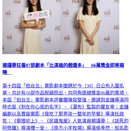
楊謹華狂看87部劇本「比演過的戲還多」 66萬獎金即將揭
曉
第十四屆「拍台北」電影劇本徵選於今（30）日公布入圍名
單，共計有16部作品脫穎而出，共同角逐總獎金66萬的獎項，
本屆「拍台北」電影劇本評審團陣容堅強，邀請到金鐘導演同
時也是《刻在你心底的名字》、《瀑布》監製的瞿友寧；金鐘
編劇以及賣座電影《我吃了那男孩一整年的早餐》導演杜政
哲；《華燈初上》、《民雄鬼屋》人氣演員楊謹華；《該死的
阿修羅》導演樓一安、《南方小羊牧場》導演侯季然、知名影