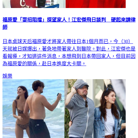
福原愛「耍招阻擋」探望家人！江宏傑飛日談判 硬起來請律
師
日本桌球天后福原愛才將家人帶往日本1個月而已，今（30）
天就被日媒爆出，著急地帶著家人到醫院。對此，江宏傑也是
看報導，才知道這件消息，本想飛到日本帶回家人，但目前因
為福原愛的關係，赴日本進度大卡關。
娛樂