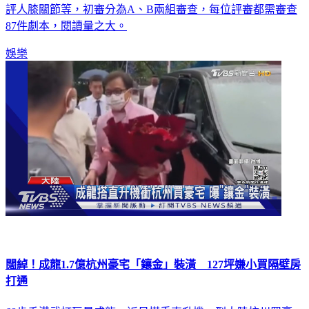
評人膝關節等，初審分為A、B兩組審查，每位評審都需審查
87件劇本，閱讀量之大。
娛樂
闊綽！成龍1.7億杭州豪宅「鑲金」裝潢 127坪嫌小買隔壁房
打通