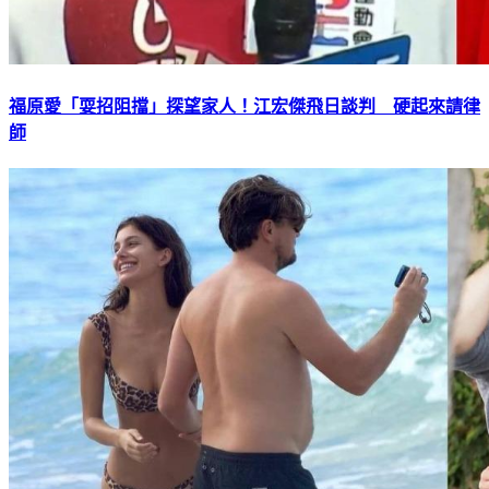
福原愛「耍招阻擋」探望家人！江宏傑飛日談判 硬起來請律
師