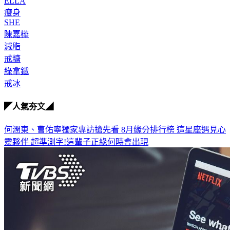
ELLA
瘦身
SHE
陳嘉樺
減脂
戒糖
綠拿鐵
戒冰
◤人氣夯文◢
何潤東、曹佑寧獨家專訪搶先看
8月緣分排行榜 這星座遇見心
靈夥伴
超準測字!這輩子正緣何時會出現