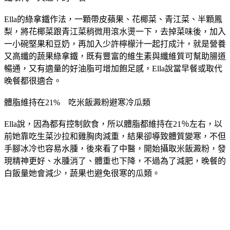
Ella的綠拿鐵作法，一顆帶皮蘋果、花椰菜、青江菜、半顆鳳
梨，將花椰菜跟青江菜稍微用滾水燙一下，去掉菜味後，加入
一小碗堅果和豆奶，再加入少許檸檬汁一起打成汁
，
就是營養
又高纖的蔬果綠拿鐵，既有豐富的維生素與纖維質可幫助腸道
暢通，又有適量的好油脂可增加飽足感，Ella說當早餐或取代
晚餐都很適合。
體脂維持在21%　吃米飯澱粉避寒冷瓜類
Ella說，因為都有控制飲食，所以體脂都維持在21％左右，以
前她靠吃生菜沙拉和雞胸肉減重，結果卻導致體質變寒，不但
手腳冰冷也容易水腫，後來看了中醫，開始攝取米飯澱粉，發
現精神更好、水腫消了、體重也下降，不過為了減肥，晚餐的
白飯量她會減少，蔬果也避免很寒的瓜類。