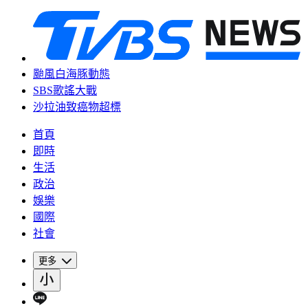
颱風白海豚動態
SBS歌謠大戰
沙拉油致癌物超標
首頁
即時
生活
政治
娛樂
國際
社會
更多