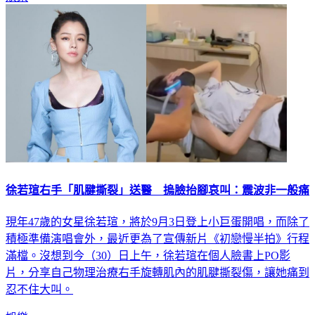
徐若瑄右手「肌腱撕裂」送醫 摀臉抬腳哀叫：震波非一般痛
現年47歲的女星徐若瑄，將於9月3日登上小巨蛋開唱，而除了
積極準備演唱會外，最近更為了宣傳新片《初戀慢半拍》行程
滿檔。沒想到今（30）日上午，徐若瑄在個人臉書上PO影
片，分享自己物理治療右手旋轉肌內的肌腱撕裂傷，讓她痛到
忍不住大叫。