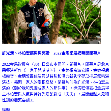
許光漢、林柏宏搞男男冥婚 2022金馬影展揭曉開閉幕片
2022金馬影展今（30）日公布本屆開、閉幕片。開幕片是詹京
霖導演新作《一家子兒咕咕叫》，金鐘視帝游安順、金鐘視后
楊麗音、金穗獎最佳演員胡智強和潛力新秀李夢苡樺展露精湛
演技，揭開一家人的愛恨哀愁。閉幕片則為許光漢、林柏宏主
演的《關於我和鬼變成家人的那件事》，導演程偉豪把金馬得
主林柏宏與人氣男神許光漢配對成「夫夫」，展開超越人鬼和
性別的爆笑喜劇。
娛樂