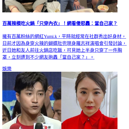
百萬辣模吃火鍋「只穿內衣」！網看傻怒轟：當自己家？
擁有百萬粉絲的網紅Yumi.k，平時就經常在社群秀出好身材，
日前才因為身穿火辣的蝴蝶肚兜現身羅志祥演唱會引發討論，
近日她和友人前往火鍋店吃飯，可見她上半身只穿了一件胸
罩，立刻遭到不少網友砲轟「當自己家？」。
娛樂