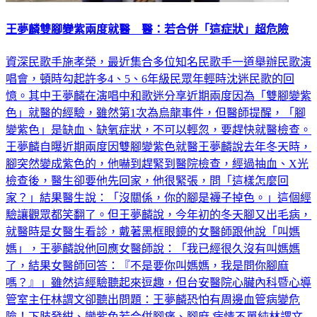
王夢麟雙腳變紫兩度就醫 醫：若合併「這症狀」超危險
資深民歌手施孝榮，最近集合多位知名民歌手一道舉辦民歌演
唱會，頓時勾起許多4、5、6年級民眾年輕時沈迷民歌的回
憶。其中王夢麟在演唱中和歌迷分享近期兩度因為「雙腳變紫
色」就醫的經驗，雖然第1次為烏龍事件，但醫師提醒，「腳
變紫色」是缺血、缺氧症狀，不可以輕忽，要趕快就醫檢查。
王夢麟自曝近期兩度因雙腳變紫色就醫王夢麟說去年冬天時，
腳突然變成紫色的，他嚇到趕緊到醫院檢查，經過抽血、X光
檢查後，醫生卻要他先回家，他很緊張，問「這樣怎麼回
家？」結果醫生說：「沒關係，你的腳是襪子掉色。」這個經
驗讓觀眾都笑翻了。但王夢麟說，今年初的冬天腳又出毛病，
就醫時是女醫生看診，戴著黑框眼鏡的女醫師跟他說「叫媽
媽」，王夢麟說他回應女醫師說：「我已經很久沒有叫媽媽
了，結果女醫師回答：『不是要你叫媽媽，我是問你腳麻
嗎？』」雖然這經驗聽起來逗趣，但台安醫院心臟內科暨心導
管室主任林謂文卻聽出問題：王夢麟恐怕有周邊血管病變危
險！下肢發紺、變紫色若合併腳痛、腳麻 病情不單純林謂文