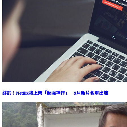
終於！Netflix將上架「超強神作」 9月新片名單出爐