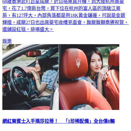
68歲香港武打巨星成龍，近日搭乘直升機，到大陸杭州買豪
宅，花了1.7億新台幣，買下位在杭州的富人區的頂級江景
房，有127坪大，內部角落都是用18K黃金鑲邊，可說是金碧
輝煌，成龍27日也出席豪宅收樓見面會，舞龍舞獅喬遷祝賀，
還鋪設紅毯，排場盛大。
娛樂
網紅棄賓士入手瑪莎拉蒂！ 「1珍稀配備」全台僅8輛