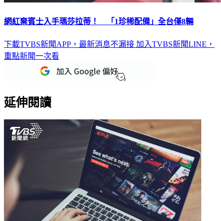
網紅棄賓士入手瑪莎拉蒂！ 「1珍稀配備」全台僅8輛
下載TVBS新聞APP，最新消息不漏接
加入TVBS新聞LINE，
重點新聞一次看
延伸閱讀