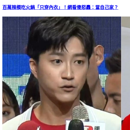
百萬辣模吃火鍋「只穿內衣」！網看傻怒轟：當自己家？