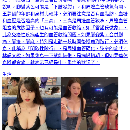
說明，腳變紫色可能是「下肢發紺」，和周邊血管缺氧有關。
王夢麟的年齡和身材比較胖，必須要注意是否有血脂肪、血糖
和血壓是否過高的「三高」，三高是周邊血管狹窄、周邊血管
阻塞的危險因子。也有可能是血管收縮，如「雷諾氏徵象」，
此為免疫性疾病產生的血管收縮問題。如果腳變紫，合併腳
痛、腳痠、腳麻，特別是走動一段時間後腳痛到跛行、必須休
息，此稱為「間歇性跛行」，是周邊血管硬化、狹窄的症狀。
林謂文說，如果休息一下就能恢復，是病變初期，但如果連休
息腳都會痛，就表示已經是中、重症的狀況了。
生活