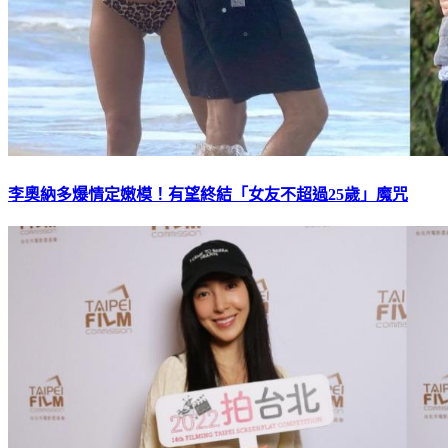
李奧納多爆情定嫩模！有望終結「女友不超過25歲」魔咒