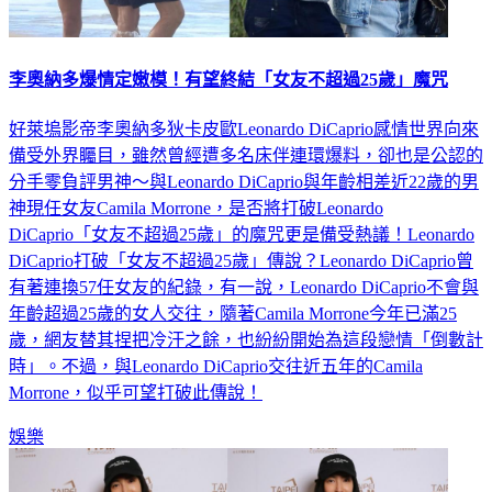
李奧納多爆情定嫩模！有望終結「女友不超過25歲」魔咒
好萊塢影帝李奧納多狄卡皮歐Leonardo DiCaprio感情世界向來
備受外界矚目，雖然曾經遭多名床伴連環爆料，卻也是公認的
分手零負評男神～與Leonardo DiCaprio與年齡相差近22歲的男
神現任女友Camila Morrone，是否將打破Leonardo
DiCaprio「女友不超過25歲」的魔咒更是備受熱議！Leonardo
DiCaprio打破「女友不超過25歲」傳說？Leonardo DiCaprio曾
有著連換57任女友的紀錄，有一說，Leonardo DiCaprio不會與
年齡超過25歲的女人交往，隨著Camila Morrone今年已滿25
歲，網友替其捏把冷汗之餘，也紛紛開始為這段戀情「倒數計
時」。不過，與Leonardo DiCaprio交往近五年的Camila
Morrone，似乎可望打破此傳說！
娛樂