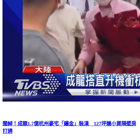
闊綽！成龍1.7億杭州豪宅「鑲金」裝潢 127坪嫌小買隔壁房
打通