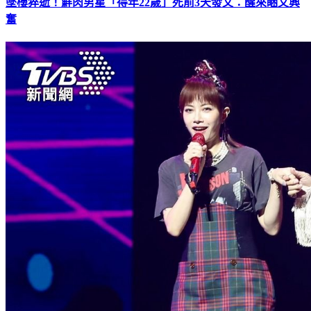
墜樓猝逝！鮮肉男星「得年22歲」死前3天發文：醒來睏又興
奮