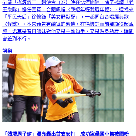
61歲「搖滾歌王」趙傳今（27）晚在北流開唱，除了邀請「老
王樂隊」擔任嘉賓，合體飆唱〈我還年輕我還年輕〉，還找來
「平民天后」徐懷鈺「美女野獸配」，一起同台合唱經典歌
〈怪獸〉。本來預告有練舞的趙傳，在徐懷鈺面前卻顯得超靦
腆，尤其是昔日師妹對他又是主動勾手，又是貼身熱舞，瞬間
害羞到不行。
娛樂