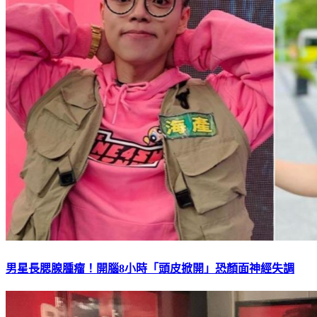
男星長腮腺腫瘤！開腦8小時「頭皮掀開」恐顏面神經失調