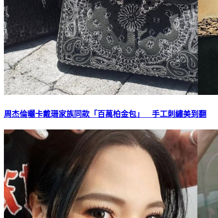
周杰倫曬卡戴珊家族同款「百萬柏金包」 手工刺繡美到翻