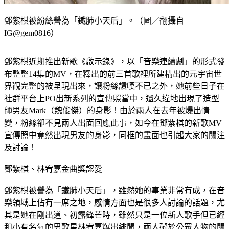
鄧紫棋被紛絲譽為「鐵肺小天后」。（圖／翻攝自
IG@gem0816）
鄧紫棋近期推出新歌《啟示錄》，以「音樂連續劇」的形式發
布整整14集的MV，在釋出的前三首歌裡所建構出的元宇宙世
界觀完整的被呈現出來，讓粉絲讚嘆不已之外，她前些日子在
社群平台上PO出新系列的宣傳照當中，還久違地出現了造型
師男友Mark（魏俊傑）的身影！由於兩人在去年被爆出情
變，粉絲卻不見兩人出面回應此事，如今在鄧紫棋的新歌MV
宣傳照中竟然出現男友的身影，同框的畫面也引起大家的關注
及討論！
鄧紫棋、林宥嘉金曲獎認愛
鄧紫棋被譽為「鐵肺小天后」，雖然她的事業非常有成，在音
樂領域上佔有一席之地，感情方面也是很多人討論的話題，尤
其是她在剛出道、初露鋒芒時，雖然只是一位新人歌手但已經