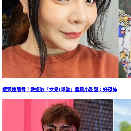
遭狠撞眉骨！教道歉「女兒1舉動」震驚小甜甜：好恐怖