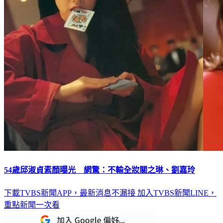
54歲邱淑貞素顏曝光 網驚：不輸全妝關之琳、劉嘉玲
下載TVBS新聞APP，最新消息不漏接
加入TVBS新聞LINE，
重點新聞一次看