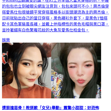
行列囉！近期發表新歌《粉色海洋》MV的他，才因為5歲兒
子Romeo出鏡廣受討論，在IG上分享個人當天穿搭的他，手邊
的包包也立刻被眼尖網友注意到，包包來頭可不小！周杰倫穿
搭愛馬仕包很搶鏡平常穿搭風格多以街頭潮流為主的周杰倫，
日前就貼出自己的當日穿搭，黑色襯衫外套下，是黑色T恤搭
配卡其色軍裝風長褲，並戴上他指標性的黑色毛帽與黑口罩，
並拎著綴有白色繁複花紋的大象灰愛馬仕柏金包。
娛樂