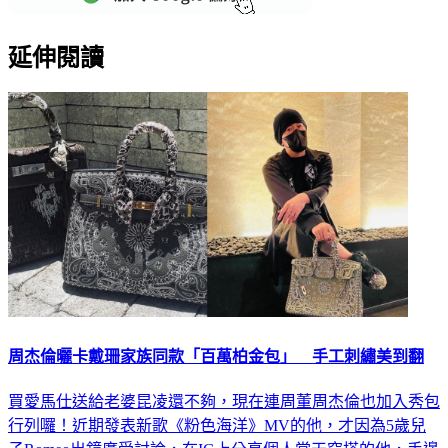
延伸閱讀
周杰倫曬卡戴珊家族同款「百萬柏金包」 手工刺繡美到翻
買愛馬仕送給老婆昆凌還不夠，現在連周董周杰倫也加入秀包