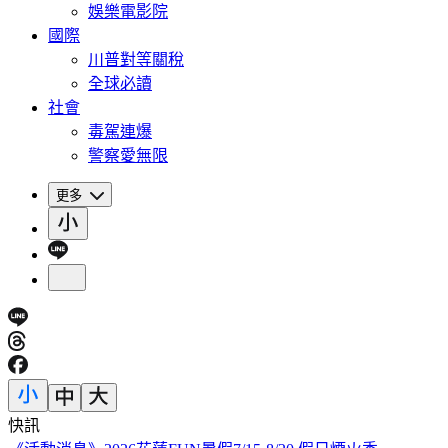
娛樂電影院
國際
川普對等關稅
全球必讀
社會
毒駕連爆
警察愛無限
更多
快訊