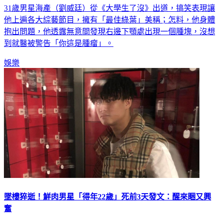
31歲男星海產（劉威廷）從《大學生了沒》出道，搞笑表現讓
他上遍各大綜藝節目，擁有「最佳綠葉」美稱；怎料，他身體
抱出問題，他透露無意間發現右邊下顎處出現一個腫塊，沒想
到就醫被警告「你這是腫瘤」。
娛樂
墜樓猝逝！鮮肉男星「得年22歲」死前3天發文：醒來睏又興