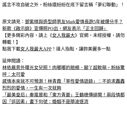
Mark竟甜蜜現身！兩人以情侶身分同框還參與活動，除了讓
謠言不攻自破之外，粉絲還紛紛在底下留言稱「夢幻聯動」！
原文請見：
鄧紫棋與造型師男友Mark愛情長跑5年被爆分手？
新歌《啟示錄》宣傳照PO出，網友表示「正主回歸」
【更多精彩內容，請上《
女人我最大
》官網，未經授權，請勿
轉載！】
點我下載
女人我最大APP
！達人指點，讓妳美麗多一點
延伸閱讀：
林依晨意外曝光女兒照！肉嘟嘟的臉頰、腳丫超軟萌，粉絲驚
呼：太可愛
感情本來就不可預測！林青霞「率性愛情語錄」：不追求轟轟
烈烈的愛情，一生有一次就夠
「最美皇后」秦嵐曾和「東方青蒼」王鶴棣傳緋聞！兩段情都
因「這因素」畫下句號：婚姻不是隨波逐流