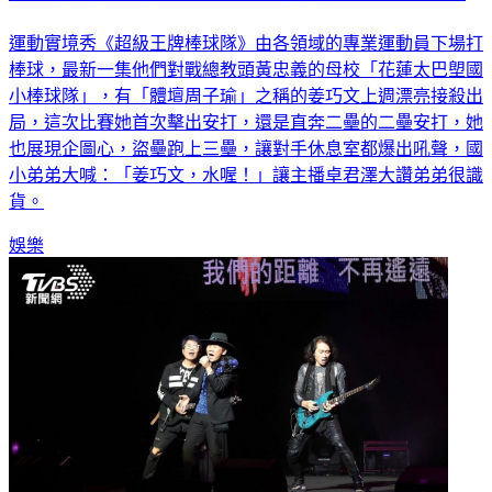
「體壇周子瑜」漂亮轟出首支安打 成功盜壘國小弟被圈粉
運動實境秀《超級王牌棒球隊》由各領域的專業運動員下場打
棒球，最新一集他們對戰總教頭黃忠義的母校「花蓮太巴塱國
小棒球隊」，有「體壇周子瑜」之稱的姜巧文上週漂亮接殺出
局，這次比賽她首次擊出安打，還是直奔二壘的二壘安打，她
也展現企圖心，盜壘跑上三壘，讓對手休息室都爆出吼聲，國
小弟弟大喊：「姜巧文，水喔！」讓主播卓君澤大讚弟弟很識
貨。
娛樂