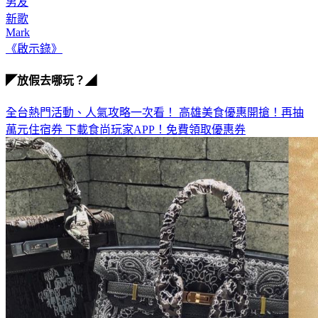
鄧紫棋
男友
新歌
Mark
《啟示錄》
◤放假去哪玩？◢
全台熱門活動、人氣攻略一次看！
高雄美食優惠開搶！再抽
萬元住宿券
下載食尚玩家APP！免費領取優惠券