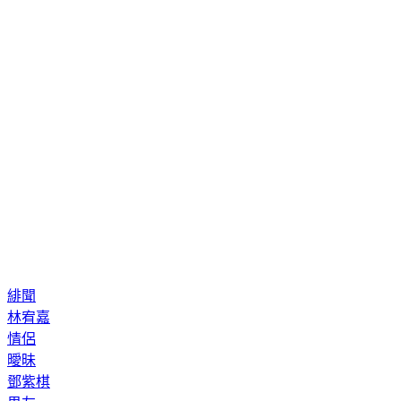
緋聞
林宥嘉
情侶
曖昧