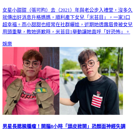
遭狠撞眉骨！教道歉「女兒1舉動」震驚小甜甜：好恐怖
女星小甜甜（張可昀）去（2021）年與老公步入禮堂，沒多久
就傳出好消息升格媽媽，順利產下女兒「米苔目」，一家3口
超幸福。而小甜甜也經常在社群曬娃，近期她透露眉骨被女兒
用頭重擊，教她道歉時，米苔目1舉動讓她直呼「好恐怖」。
娛樂
男星長腮腺腫瘤！開腦8小時「頭皮掀開」恐顏面神經失調