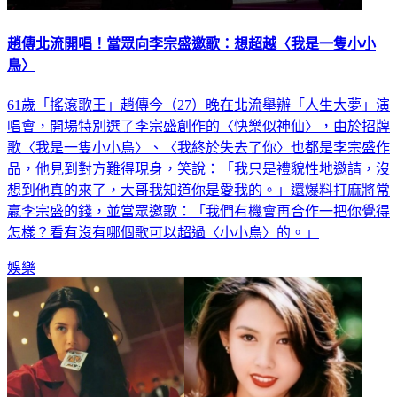
趙傳北流開唱！當眾向李宗盛邀歌：想超越〈我是一隻小小
鳥〉
61歲「搖滾歌王」趙傳今（27）晚在北流舉辦「人生大夢」演
唱會，開場特別選了李宗盛創作的〈快樂似神仙〉，由於招牌
歌〈我是一隻小小鳥〉、〈我終於失去了你〉也都是李宗盛作
品，他見到對方難得現身，笑說：「我只是禮貌性地邀請，沒
想到他真的來了，大哥我知道你是愛我的。」還爆料打麻將常
贏李宗盛的錢，並當眾邀歌：「我們有機會再合作一把你覺得
怎樣？看有沒有哪個歌可以超過〈小小鳥〉的。」
娛樂