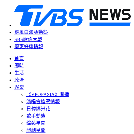
颱風白海豚動態
SBS歌謠大戰
優惠好康情報
首頁
即時
生活
政治
娛樂
《VPOPASIA》開播
演唱會搶票情報
日韓爆米花
歌手動態
綜藝星聞
戲劇星聞