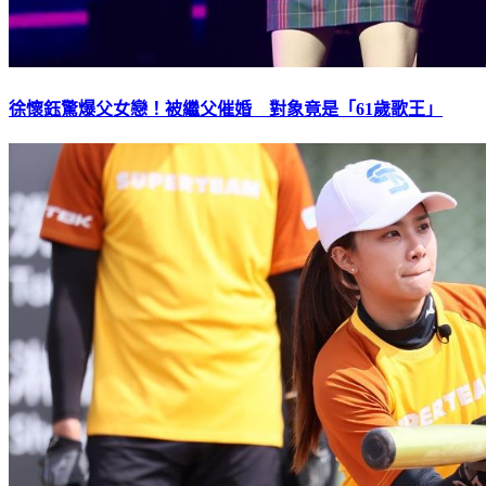
徐懷鈺驚爆父女戀！被繼父催婚 對象竟是「61歲歌王」