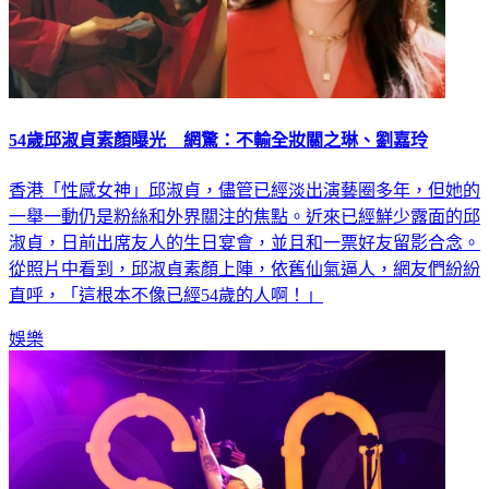
54歲邱淑貞素顏曝光 網驚：不輸全妝關之琳、劉嘉玲
香港「性感女神」邱淑貞，儘管已經淡出演藝圈多年，但她的
一舉一動仍是粉絲和外界關注的焦點。近來已經鮮少露面的邱
淑貞，日前出席友人的生日宴會，並且和一票好友留影合念。
從照片中看到，邱淑貞素顏上陣，依舊仙氣逼人，網友們紛紛
直呼，「這根本不像已經54歲的人啊！」
娛樂