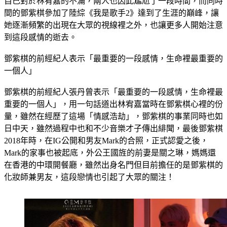
「被分手」一事毫不知情，疑似在自己的私人社交帳號上宣洩
自己對於林宥嘉的不滿，兩人也因此尷尬了一段時間，而同時
間的鄧紫棋參加了陸綜《我是歌手2》達到了生涯的巔峰，讓
她逐漸頻繁的出現在大眾的視線裡之外，也讓更多人開始注意
到這段感情的逝去。
鄧紫棋的前經紀人表示「最重要的一段感情，生命裡最重要的
一個人」
鄧紫棋的前經紀人張丹曾表示「最重要的一段感情，生命裡最
重要的一個人」，用一句話道出林宥嘉當時在鄧紫棋心裡的份
量，雖然在經歷了這場「情感浩劫」，鄧紫棋的事業同時也如
日中天，雖然過程中也和不少音樂才子傳出緋聞，最後鄧紫棋
2018年時，在IG公開和男友Mark的合照，正式認愛之後，
Mark的家事也被起底，外公王國旌的前妻是關之琳，媽媽還
在香港的中環開餐廳，雖然出身名門但目前擔任的是鄧紫棋的
化妝師兼男友，這段戀情也引起了大眾的關注！