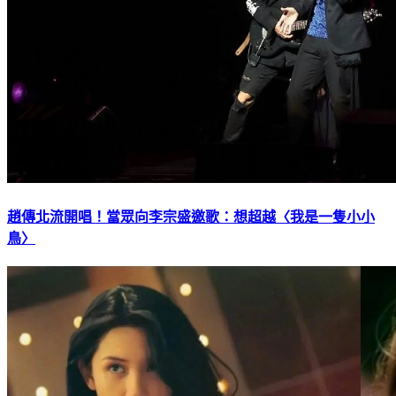
趙傳北流開唱！當眾向李宗盛邀歌：想超越〈我是一隻小小
鳥〉