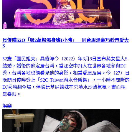
具俊曄S2O「吸2萬粉濕身嗨1小時」 同台周湯豪巧妙示愛大
S
52歲「國民姐夫」具俊曄今（2022）年3月8日宣布與女星大S
結婚，婚後的他定居台灣，當起空中飛人在世界各地參與DJ
秀，台灣各地也能看見他的身影，相當愛屋及烏。今（27）日
晚間具俊曄登上「S2O Taiwan潑水音樂祭」，一小時不間斷的
DJ秀嗨翻全場，伴隨比基尼辣妹在旁噴水炒熱氣氛，畫面相
當養眼。
娛樂