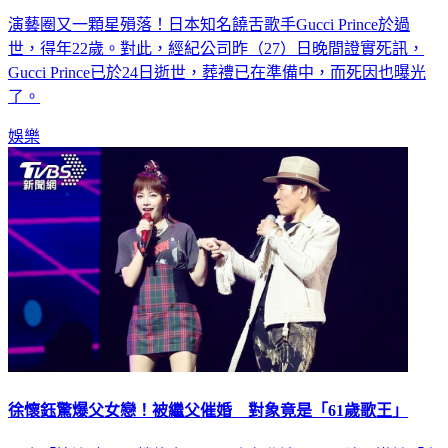
奮
演藝圈又一顆星殞落！日本知名饒舌歌手Gucci Prince於過
世，得年22歲。對此，經紀公司昨（27）日晚間證實死訊，
Gucci Prince已於24日逝世，葬禮已在準備中，而死因也曝光
了。
娛樂
徐懷鈺驚爆父女戀！被繼父催婚 對象竟是「61歲歌王」