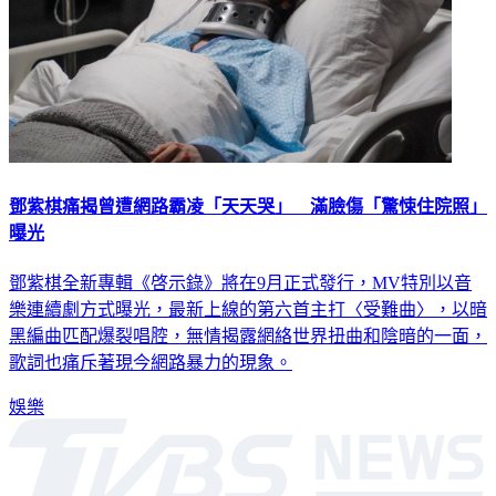
鄧紫棋痛揭曾遭網路霸凌「天天哭」 滿臉傷「驚悚住院照」
曝光
鄧紫棋全新專輯《啓示錄》將在9月正式發行，MV特別以音
樂連續劇方式曝光，最新上線的第六首主打〈受難曲〉，以暗
黑編曲匹配爆裂唱腔，無情揭露網絡世界扭曲和陰暗的一面，
歌詞也痛斥著現今網路暴力的現象。
娛樂