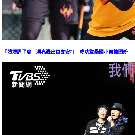
「體壇周子瑜」漂亮轟出首支安打 成功盜壘國小弟被圈粉