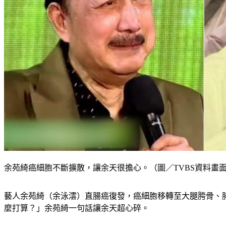
余苑綺癌細胞不斷擴散，讓余天很擔心。（圖／TVBS資料畫
藝人余苑綺（余泳澐）直腸癌復發，癌細胞移轉至大腿胯骨、
麼打算？」余苑綺一句話讓余天超心碎。