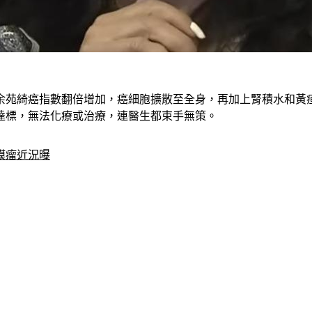
余苑綺癌指數翻倍增加，癌細胞擴散至全身，再加上腎積水和黃
達標，無法化療或治療，連醫生都束手無策。
膜瘤近況曝