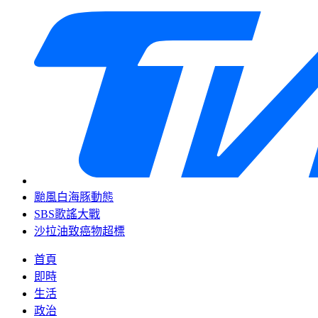
颱風白海豚動態
SBS歌謠大戰
沙拉油致癌物超標
首頁
即時
生活
政治