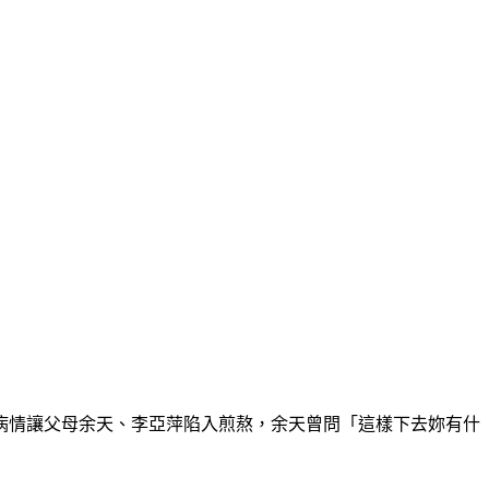
病情讓父母余天、李亞萍陷入煎熬，余天曾問「這樣下去妳有什