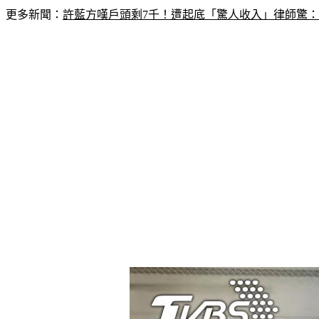
更多新聞：
許藍方嘆戶頭剩7千！遭起底「驚人收入」律師驚