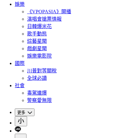
娛樂
《VPOPASIA》開播
演唱會搶票情報
日韓爆米花
歌手動態
綜藝星聞
戲劇星聞
娛樂電影院
國際
川普對等關稅
全球必讀
社會
毒駕連爆
警察愛無限
更多