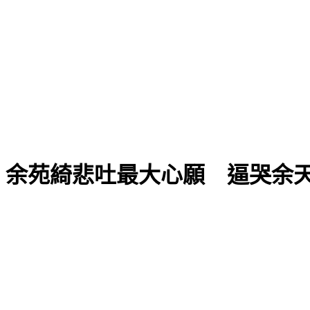
！余苑綺悲吐最大心願 逼哭余