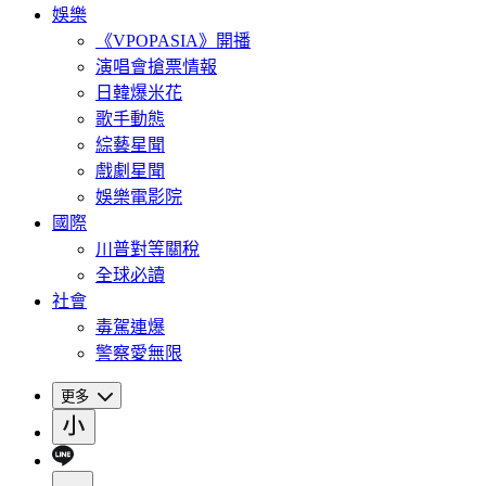
娛樂
《VPOPASIA》開播
演唱會搶票情報
日韓爆米花
歌手動態
綜藝星聞
戲劇星聞
娛樂電影院
國際
川普對等關稅
全球必讀
社會
毒駕連爆
警察愛無限
更多