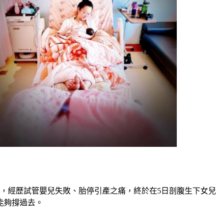
艱辛，經歷試管嬰兒失敗、胎停引產之痛，終於在5日剖腹生下女
能夠撐過去。