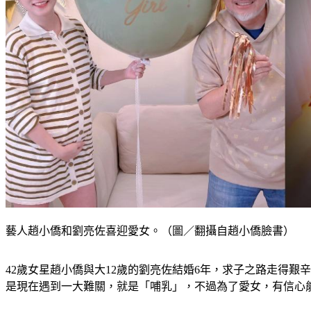
藝人趙小僑和劉亮佐喜迎愛女。（圖／翻攝自趙小僑臉書）
42歲女星趙小僑與大12歲的劉亮佐結婚6年，求子之路走得
是現在遇到一大難關，就是「哺乳」，不過為了愛女，有信心