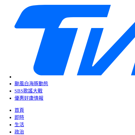
颱風白海豚動態
SBS歌謠大戰
優惠好康情報
首頁
即時
生活
政治