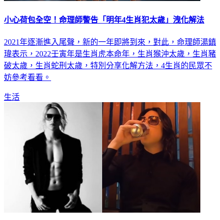
小心荷包全空！命理師警告「明年4生肖犯太歲」洩化解法
2021年逐漸進入尾聲，新的一年即將到來，對此，命理師湯鎮
瑋表示，2022壬寅年是生肖虎本命年，生肖猴沖太歲，生肖豬
破太歲，生肖蛇刑太歲，特別分享化解方法，4生肖的民眾不
妨參考看看。
生活