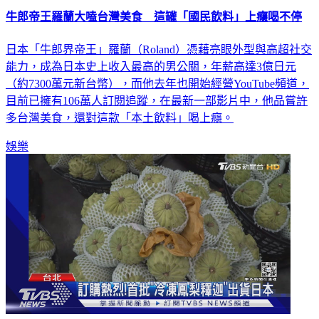
牛郎帝王羅蘭大嗑台灣美食 這罐「國民飲料」上癮喝不停
日本「牛郎界帝王」羅蘭（Roland）憑藉亮眼外型與高超社交
能力，成為日本史上收入最高的男公關，年薪高達3億日元
（約7300萬元新台幣），而他去年也開始經營YouTube頻道，
目前已擁有106萬人訂閱追蹤，在最新一部影片中，他品嘗許
多台灣美食，還對這款「本土飲料」喝上癮。
娛樂