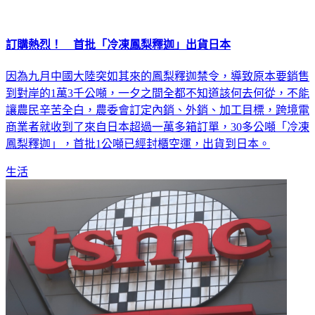
訂購熱烈！ 首批「冷凍鳳梨釋迦」出貨日本
因為九月中國大陸突如其來的鳳梨釋迦禁令，導致原本要銷售
到對岸的1萬3千公噸，一夕之間全都不知道該何去何從，不能
讓農民辛苦全白，農委會訂定內銷、外銷、加工目標，跨境電
商業者就收到了來自日本超過一萬多箱訂單，30多公噸「冷凍
鳳梨釋迦」，首批1公噸已經封櫃空運，出貨到日本。
生活