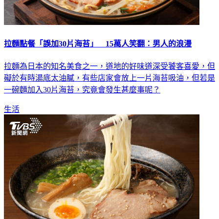
拉麵點餐「誤加30片海苔」 15萬人笑翻：男人的浪漫
拉麵為日本的知名美食之一，道地的好味道深受饕客喜愛，但
礙於有時湯底太油膩，有些店家會放上一片海苔吸油，但若是
一碗麵加入30片海苔，究竟會發生甚麼事呢？
生活