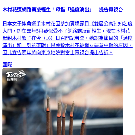
木村花遭網路霸凌輕生！母指「過度演出」 提告電視台
日本女子摔角選手木村花因參加實境節目《雙層公寓》知名度
大開，卻在去年5月疑似受不了網路霸凌而輕生，現在木村花
母親木村響子在今（16）日召開記者會，她認為節目的「過度
演出」和「刻意剪輯」是導致木村花被網友惡意中傷的原因，
因此宣告明年將向東京地院對富士電視台提出告訴。
國際