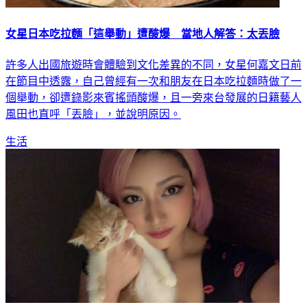
女星日本吃拉麵「這舉動」遭酸爆 當地人解答：太丟臉
許多人出國旅遊時會體驗到文化差異的不同，女星何嘉文日前
在節目中透露，自己曾經有一次和朋友在日本吃拉麵時做了一
個舉動，卻遭錄影來賓搖頭酸爆，且一旁來台發展的日籍藝人
風田也直呼「丟臉」，並說明原因。
生活