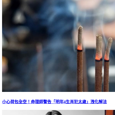
小心荷包全空！命理師警告「明年4生肖犯太歲」洩化解法