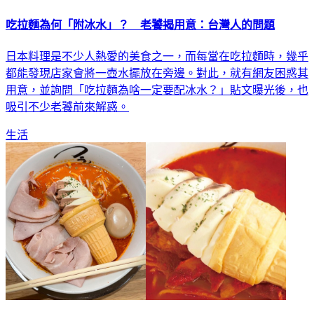
吃拉麵為何「附冰水」？ 老饕揭用意：台灣人的問題
日本料理是不少人熱愛的美食之一，而每當在吃拉麵時，幾乎
都能發現店家會將一壺水擺放在旁邊。對此，就有網友困惑其
用意，並詢問「吃拉麵為啥一定要配冰水？」貼文曝光後，也
吸引不少老饕前來解惑。
生活