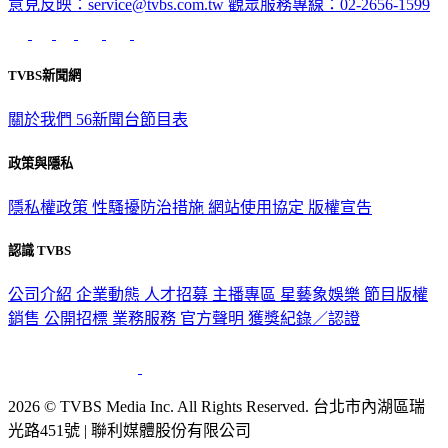
意見反映：service@tvbs.com.tw
觀眾服務專線：02-2656-1599
TVBS新聞網
關於我們
56新聞台節目表
政策與隱私
隱私權政策
性騷擾防治措施
網站使用協定
版權宣告
認識 TVBS
公司介紹
企業動態
人才招募
主播專區
星藝象娛樂
節目版權
銷售
公開招標
業務服務
官方聲明
獲獎紀錄／認證
2026 © TVBS Media Inc. All Rights Reserved. 台北市內湖區瑞
光路451號 | 聯利媒體股份有限公司