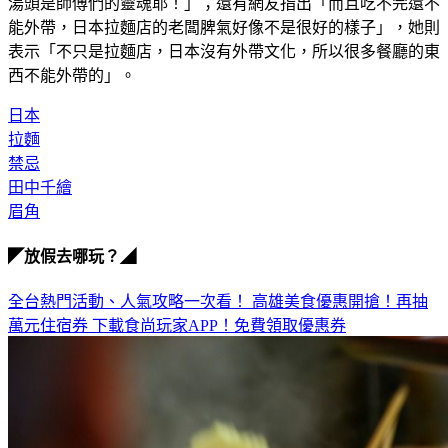
湯頭是師傅們的靈魂耶！」；還有網友指出「而且吃不完還不
能外帶，日本拉麵店的老闆脾氣好像不是很好的樣子」，她則
表示「不只是拉麵店，日本沒有外帶文化，所以很多餐廳的東
西不能外帶的」。
日本
拉麵
禁忌
田中千繪
眉角
◤放假去哪玩？◢
全台熱門活動、人氣攻略一次看！
高雄美食優惠開搶！再抽
萬元住宿券
下載食尚玩家APP！免費領取優惠券