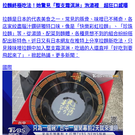
拉麵終極吃法！她驚見「整支霜淇淋」泡湯裡 超狂口感曝
拉麵是日本的代表美食之一，常見的豚骨、味噌已不稀奇，各
店家絞盡腦汁鑽研獨特口味，像是「快樂彩虹拉麵」、「珍珠
拉麵」等，從湯頭、配菜到麵體，各種意想不到的組合紛紛搭
配出新特色。近日又有日本網友在推特上分享拉麵新吃法，只
見辣味噌拉麵中加入整支霜淇淋，吃過的人還直呼「好吃到要
飛起來了」，掀起熱議。更多新聞：
國際