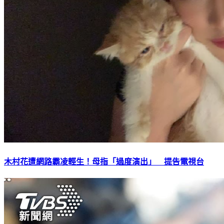
木村花遭網路霸凌輕生！母指「過度演出」 提告電視台