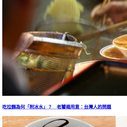
吃拉麵為何「附冰水」？ 老饕揭用意：台灣人的問題