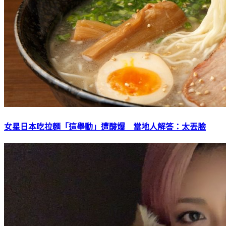
女星日本吃拉麵「這舉動」遭酸爆 當地人解答：太丟臉