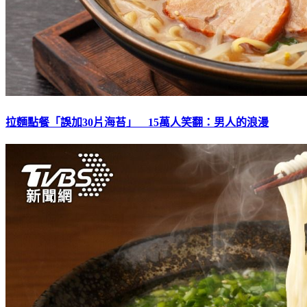
拉麵點餐「誤加30片海苔」 15萬人笑翻：男人的浪漫