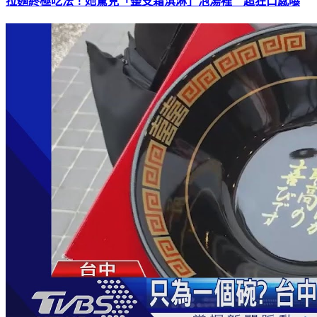
拉麵終極吃法！她驚見「整支霜淇淋」泡湯裡 超狂口感曝