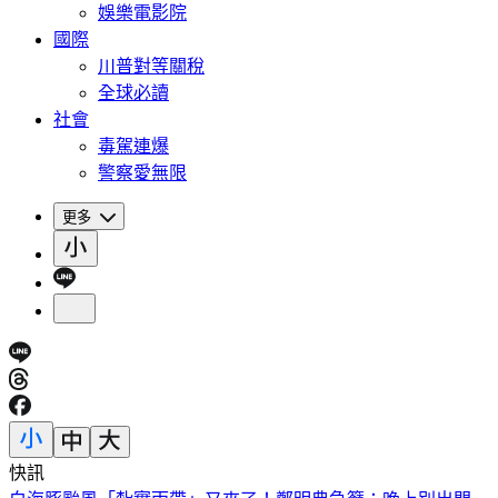
娛樂電影院
國際
川普對等關稅
全球必讀
社會
毒駕連爆
警察愛無限
更多
快訊