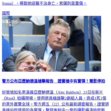
欽斯（Halyna Hutchins）及48歲的導演兼編劇索薩（Joel
Souza），導致她送醫不治身亡，索薩則是重傷。
國際
警方公布亞歷鮑德溫槍擊報告 證實槍中有實彈！電影停拍
好萊塢知名男演員亞歷鮑德溫（Alec Baldwin）21日在新片
《Rust》拍攝現場，使用道具槍誤擊2劇組人員，造成1死1傷
的意外震驚全球。警方週五（22）公布最新調查報告，證實道