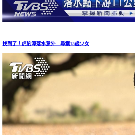
找到了！虎豹潭落水意外 尋獲15歲少女