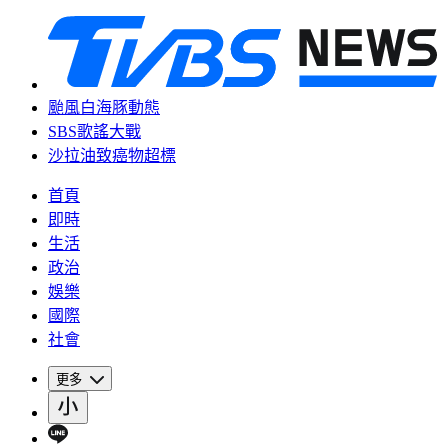
颱風白海豚動態
SBS歌謠大戰
沙拉油致癌物超標
首頁
即時
生活
政治
娛樂
國際
社會
更多