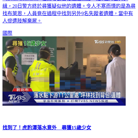
（Brian Laundrie）在案發數日後逃逸無蹤，經1個月全力追
緝，20日警方終於尋獲疑似他的遺體。令人不寒而慄的是為尋
找布萊恩，人員竟在過程中找到另外9名失蹤者遺體，當中有
人慘遭肢解棄屍。
國際
找到了！虎豹潭落水意外 尋獲15歲少女