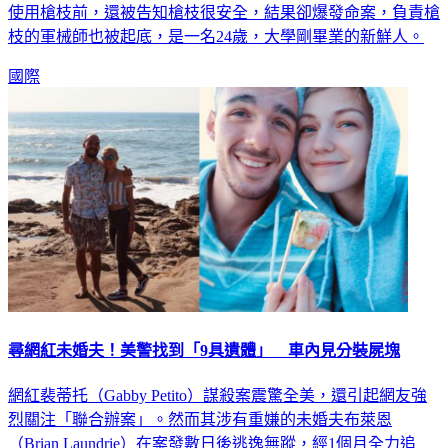
到底這責任歸屬在誰身上？外媒大量報導，指出亞歷鮑德溫在
使用槍枝前，還被告知槍枝很安全，結果卻爆發命案，負責槍
枝的軍械師也被起底，是一名24歲，大學剛畢業的新鮮人。
國際
尋網紅未婚夫！美警找到「9具遺體」 車內見分裝屍塊
網紅裴蒂托（Gabby Petito）謀殺案震驚全美，還引起網友強
烈關注「聯合辦案」。然而其涉有重嫌的未婚夫布萊恩