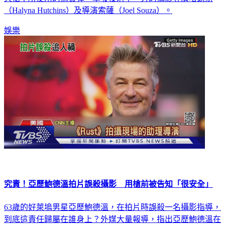
具槍中所使用的為實彈，擊發後射中一旁的攝影導演哈欽斯
（Halyna Hutchins）及導演索薩（Joel Souza）。
娛樂
究責！亞歷鮑德溫拍片誤殺攝影 用槍前被告知「很安全」
63歲的好萊塢男星亞歷鮑德溫，在拍片時誤殺一名攝影指導，