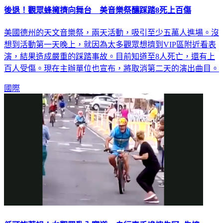
後退！觀眾蜂擁擠向舞台 美音樂祭釀踩踏8死上百傷
美國德州的天文音樂祭，兩天活動，吸引至少五萬人進場。沒
想到活動第一天晚上，就因為太多觀眾想擠到VIP區附近看表
演，結果造成嚴重的踩踏事故。目前知道至8人死亡，還有上
百人受傷。現在主辦單位也宣布，將取消第二天的演出曲目。
國際