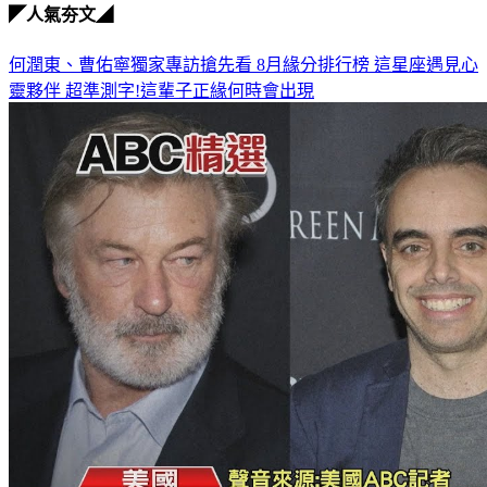
◤人氣夯文◢
何潤東、曹佑寧獨家專訪搶先看
8月緣分排行榜 這星座遇見心
靈夥伴
超準測字!這輩子正緣何時會出現