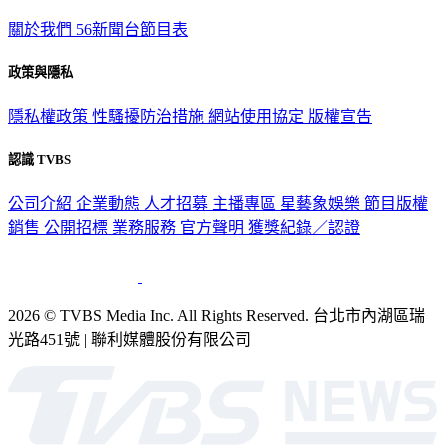
TVBS新聞網
關於我們
56新聞台節目表
政策與隱私
隱私權政策
性騷擾防治措施
網站使用協定
版權宣告
認識 TVBS
公司介紹
企業動態
人才招募
主播專區
星藝象娛樂
節目版權
銷售
公開招標
業務服務
官方聲明
獲獎紀錄／認證
2026 © TVBS Media Inc. All Rights Reserved. 台北市內湖區瑞
光路451號 | 聯利媒體股份有限公司