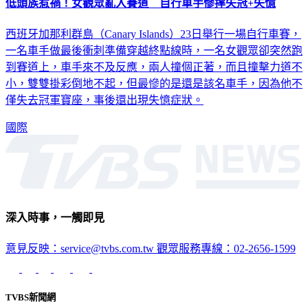
低頭族惹禍！女觀眾亂入賽道 自行車手慘摔失冠+失憶
西班牙加那利群島（Canary Islands）23日舉行一場自行車賽，
一名車手做最後衝刺準備穿越終點線時，一名女觀眾卻突然跑
到賽道上，車手來不及反應，兩人撞個正著，而且撞擊力道不
小，雙雙掛彩倒地不起，但最慘的是還是該名車手，因為他不
僅失去冠軍寶座，事後還出現失憶症狀。
國際
深入時事，一觸即見
意見反映：service@tvbs.com.tw
觀眾服務專線：02-2656-1599