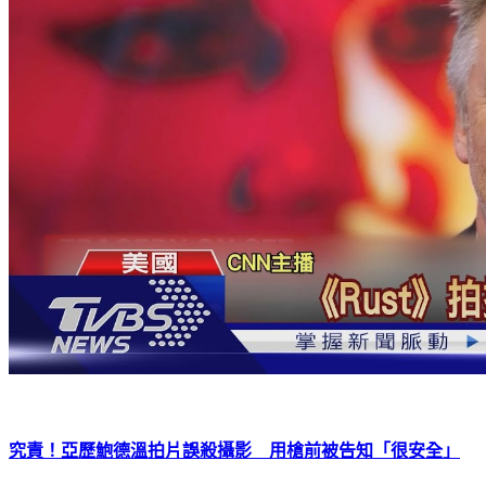
究責！亞歷鮑德溫拍片誤殺攝影 用槍前被告知「很安全」