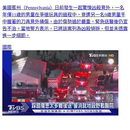
美國2童搶玩具竟釀命案！9歲男孩持刀意外捅死好朋友
美國賓州（Pennsylvania）日前發生一起驚悚凶殺意外，一名
年僅11歲的男童在爭搶玩具的過程中，竟遭另一名9歲男童手
中握著的刀具意外捅傷，由於傷勢過於嚴重，緊急送醫後仍宣
告不治。當地警方表示，已將該案列為凶殺偵辦，但並未透露
進一步細節。
國際