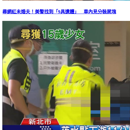
尋網紅未婚夫！美警找到「9具遺體」 車內見分裝屍塊