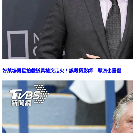
好萊塢男星拍戲道具槍突走火！誤殺攝影師 導演也重傷