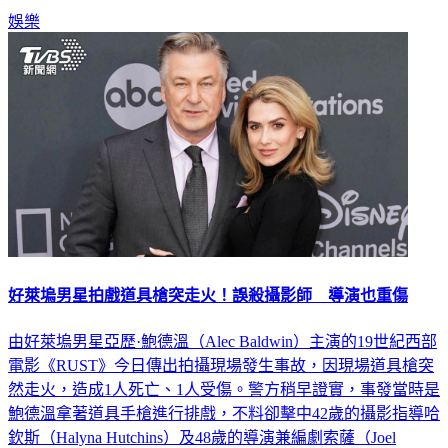
警方事後在片場發現大量子彈以及3把左輪手槍。
娛樂
好萊塢男星拍戲道具槍突走火！誤殺攝影師 導演也重傷
由好萊塢男星亞歷·鮑德溫（Alec Baldwin）主演的19世紀西部
電影《RUST》今日傳出拍攝現場發生事故，因現場道具槍突
然走火，造成1人死亡、1人受傷。警方稍早證實，事發當時是
鮑德溫拿著道具手槍進行排戲，不料卻擊中42歲的攝影指導哈