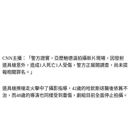
CNN主播：「警方證實，亞歷鮑德溫拍攝新片現場，因發射
道具槍意外，造成1人死亡1人受傷，警方正展開調查，尚未提
報相關罪名。」
道具槍擦槍走火擊中了攝影指導，42歲的哈欽斯送醫後依舊不
治，而48歲的導演也同樣受到重傷，劇組目前全面停止拍攝。