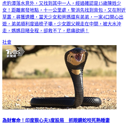
虎豹潭落水意外，又找到其中一人，經過確認是15歲陳姓少
女！距離案發地點，十一公里處，警消先找到背包，又在附近
草叢，尋獲遺體，當天少女和爸媽還有弟弟，一家4口開心出
遊，弟弟順利度過梳子壩，少女跟父親走在中間，被大水沖
走，媽媽目睹全程，卻救不了，悲痛欲絕！
社會
為財奪命！印度狠心夫3度設局 抓眼鏡蛇咬死熟睡妻