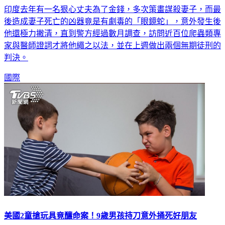
印度去年有一名狠心丈夫為了金錢，多次策畫謀殺妻子，而最
後造成妻子死亡的凶器竟是有劇毒的「眼鏡蛇」，意外發生後
他還極力撇清，直到警方經過數月調查，訪問近百位爬蟲類專
家與醫師證詞才將他繩之以法，並在上週做出兩個無期徒刑的
判決。
國際