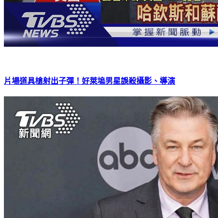
片場道具槍射出子彈！好萊塢男星誤殺攝影、導演