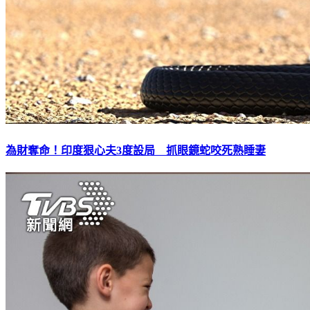
為財奪命！印度狠心夫3度設局 抓眼鏡蛇咬死熟睡妻