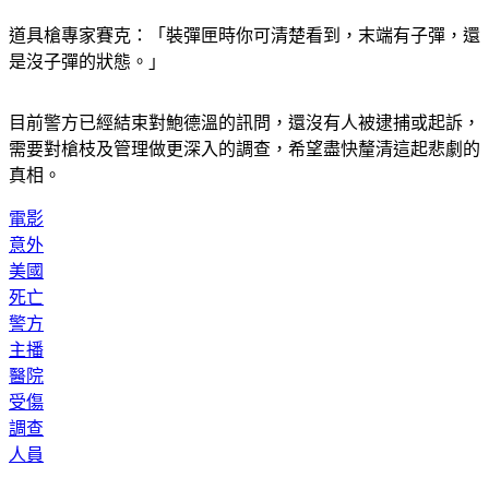
有可能出狀況。
道具槍專家賽克：「裝彈匣時你可清楚看到，末端有子彈，還
是沒子彈的狀態。」
目前警方已經結束對鮑德溫的訊問，還沒有人被逮捕或起訴，
需要對槍枝及管理做更深入的調查，希望盡快釐清這起悲劇的
真相。
電影
意外
美國
死亡
警方
主播
醫院
受傷
調查
人員