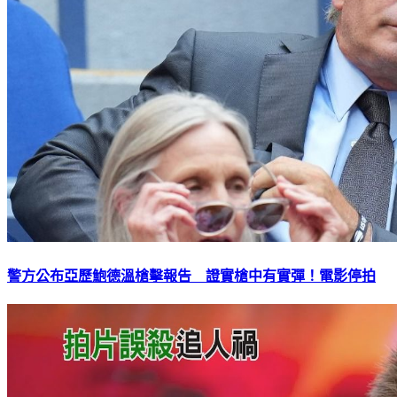
警方公布亞歷鮑德溫槍擊報告 證實槍中有實彈！電影停拍