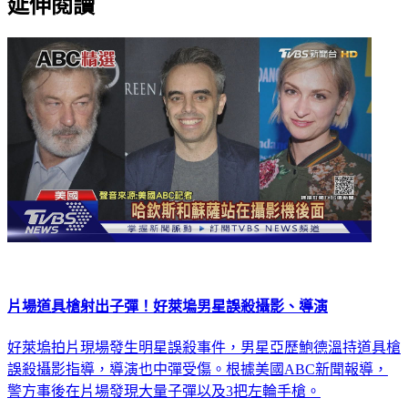
延伸閱讀
片場道具槍射出子彈！好萊塢男星誤殺攝影、導演
好萊塢拍片現場發生明星誤殺事件，男星亞歷鮑德溫持道具槍
誤殺攝影指導，導演也中彈受傷。根據美國ABC新聞報導，