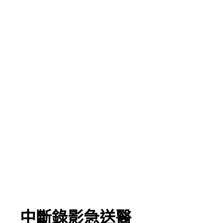
」 中斷錄影急送醫