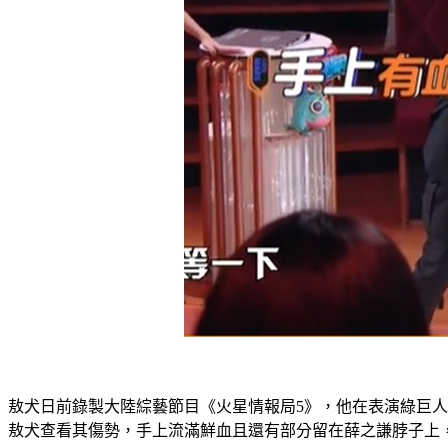
敖犬日前錄製大陸綜藝節目《火星情報局5》，他在表演綠巨
敖犬查看其傷勢，手上流滿鮮血且還有部分留在薛之謙脖子上