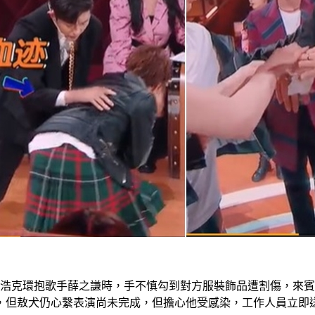
人浩克環抱歌手薛之謙時，手不慎勾到對方服裝飾品遭割傷，來
，但敖犬仍心繫表演尚未完成，但擔心他受感染，工作人員立即