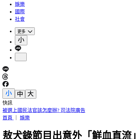
娛樂
國際
社會
更多
快訊
被選上國民法官該怎麼辦? 司法院廣告
首頁
｜
娛樂
敖犬錄節目出意外「鮮血直流