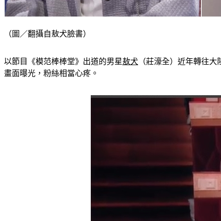
（圖／翻攝自敖犬臉書）
以節目《模范棒棒堂》出道的男星
敖犬
（莊濠全）近年轉往大
畫面曝光，粉絲相當心疼。