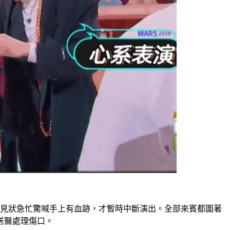
賓見狀急忙驚喊手上有血跡，才暫時中斷演出。全部來賓都圍著
送醫處理傷口。