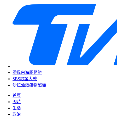
颱風白海豚動態
SBS歌謠大戰
沙拉油致癌物超標
首頁
即時
生活
政治