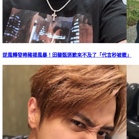
逆風轉發捲豬揚風暴！田馥甄道歉來不及了「代言秒被撤」