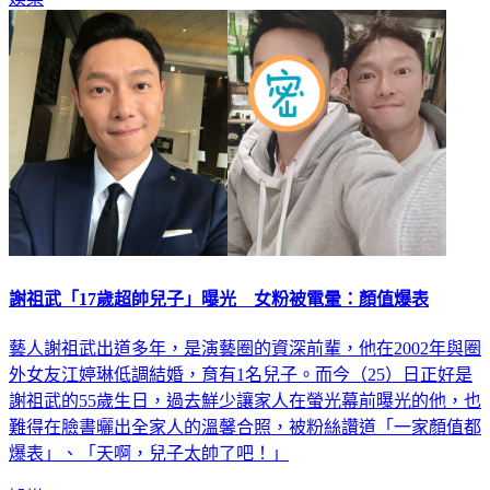
謝祖武「17歲超帥兒子」曝光 女粉被電暈：顏值爆表
藝人謝祖武出道多年，是演藝圈的資深前輩，他在2002年與圈
外女友江婷琳低調結婚，育有1名兒子。而今（25）日正好是
謝祖武的55歲生日，過去鮮少讓家人在螢光幕前曝光的他，也
難得在臉書曬出全家人的溫馨合照，被粉絲讚道「一家顏值都
爆表」、「天啊，兒子太帥了吧！」
娛樂