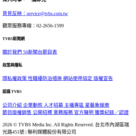
意見反映：service@tvbs.com.tw
觀眾服務專線：02-2656-1599
TVBS新聞網
關於我們
56新聞台節目表
政策與隱私
隱私權政策
性騷擾防治措施
網站使用協定
版權宣告
認識 TVBS
公司介紹
企業動態
人才招募
主播專區
星藝象娛樂
節目版權銷售
公開招標
業務服務
官方聲明
獲獎紀錄／認證
2026 © TVBS Media Inc. All Rights Reserved. 台北市內湖區瑞
光路451號 | 聯利媒體股份有限公司