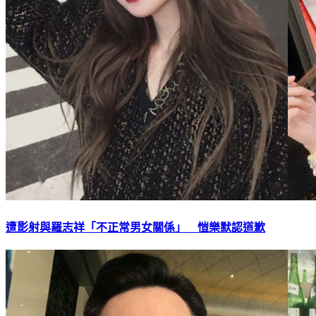
遭影射與羅志祥「不正常男女關係」 愷樂默認道歉