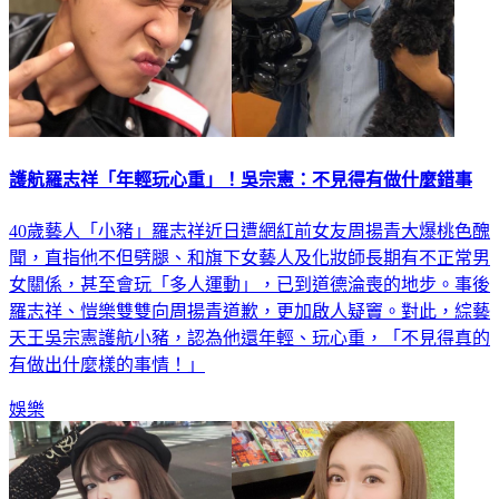
護航羅志祥「年輕玩心重」！吳宗憲：不見得有做什麼錯事
40歲藝人「小豬」羅志祥近日遭網紅前女友周揚青大爆桃色醜
聞，直指他不但劈腿、和旗下女藝人及化妝師長期有不正常男
女關係，甚至會玩「多人運動」，已到道德淪喪的地步。事後
羅志祥、愷樂雙雙向周揚青道歉，更加啟人疑竇。對此，綜藝
天王吳宗憲護航小豬，認為他還年輕、玩心重，「不見得真的
有做出什麼樣的事情！」
娛樂