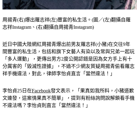
周揚青(右)爆出羅志祥(左)豐富的私生活。(圖／(左)翻攝自羅
志祥Instagram、(右)翻攝自周揚青Instagram)
近日中國大陸網紅周揚青爆出前男友羅志祥(小豬)在交往9年
間豐富的私生活，包括和旗下女藝人有染以及常與兄弟一起玩
「多人運動」，更傳出男方2度公開認錯是因為女方手上有十
分厲害的「毀滅性證據」，不過不少網友質疑周揚青偷看羅志
祥手機違法，對此，律師李怡貞直言「當然違法！」
李怡貞25日在
Facebook
發文表示，「果真如我所料，小豬道歉
文連發，這案情果真不簡單」，提到有粉絲詢問說解鎖看手機
不違法嗎？李怡貞則直言「當然違法！」