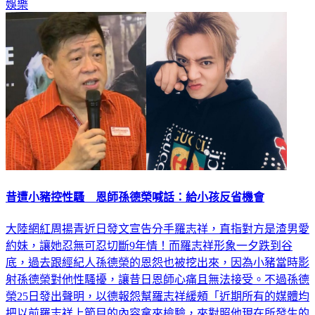
昔遭小豬控性騷 恩師孫德榮喊話：給小孩反省機會
大陸網紅周揚青近日發文宣告分手羅志祥，直指對方是渣男愛
約妹，讓她忍無可忍切斷9年情！而羅志祥形象一夕跌到谷
底，過去跟經紀人孫德榮的恩怨也被挖出來，因為小豬當時影
射孫德榮對他性騷擾，讓昔日恩師心痛且無法接受。不過孫德
榮25日發出聲明，以德報怨幫羅志祥緩頰「近期所有的媒體均
把以前羅志祥上節目的內容拿來檢驗，來對照他現在所發生的
事情，我認為這很不公平。留給我的小孩有反省和負責的機