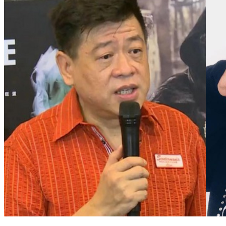
昔遭小豬控性騷 恩師孫德榮喊話：給小孩反省機會