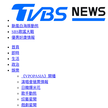
颱風白海豚動態
SBS歌謠大戰
優惠好康情報
首頁
即時
生活
政治
娛樂
《VPOPASIA》開播
演唱會搶票情報
日韓爆米花
歌手動態
綜藝星聞
戲劇星聞