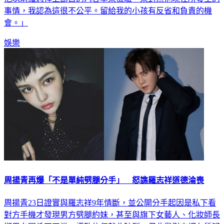
會。」
娛樂
周揚青再爆「不是單純劈腿分手」 怒譙羅志祥道德淪喪
周揚青23日證實與羅志祥9年情斷，並公開分手起因是私下看
對方手機才發現男方劈腿約妹，甚至與旗下女藝人、化妝師長
期男女關係不正常，導致信任就此破裂。但此舉引來網友質疑