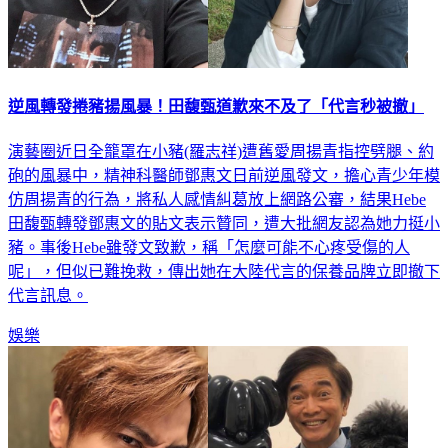
逆風轉發捲豬揚風暴！田馥甄道歉來不及了「代言秒被撤」
演藝圈近日全籠罩在小豬(羅志祥)遭舊愛周揚青指控劈腿、約
砲的風暴中，精神科醫師鄧惠文日前逆風發文，擔心青少年模
仿周揚青的行為，將私人感情糾葛放上網路公審，結果Hebe
田馥甄轉發鄧惠文的貼文表示贊同，遭大批網友認為她力挺小
豬。事後Hebe雖發文致歉，稱「怎麼可能不心疼受傷的人
呢」，但似已難挽救，傳出她在大陸代言的保養品牌立即撤下
代言訊息。
娛樂