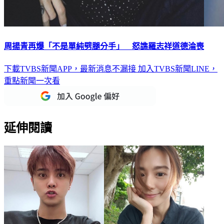
周揚青再爆「不是單純劈腿分手」 怒譙羅志祥道德淪喪
下載TVBS新聞APP，最新消息不漏接
加入TVBS新聞LINE，
重點新聞一次看
延伸閱讀