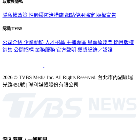
隱私權政策
性騷擾防治措施
網站使用協定
版權宣告
認識 TVBS
公司介紹
企業動態
人才招募
主播專區
星藝象娛樂
節目版權
銷售
公開招標
業務服務
官方聲明
獲獎紀錄／認證
2026 © TVBS Media Inc. All Rights Reserved. 台北市內湖區瑞
光路451號 | 聯利媒體股份有限公司
深入時事，一觸即見