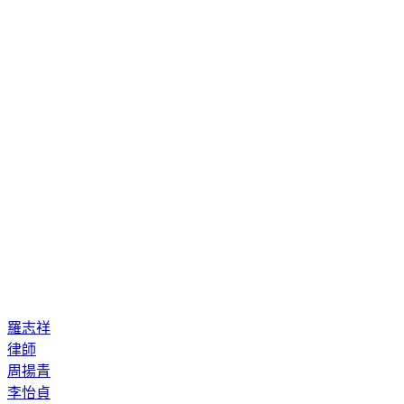
羅志祥
律師
周揚青
李怡貞
毀滅性證據