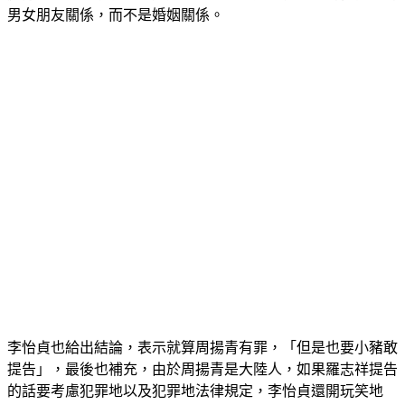
李怡貞也給出結論，表示就算周揚青有罪，「但是也要小豬敢
提告」，最後也補充，由於周揚青是大陸人，如果羅志祥提告
的話要考慮犯罪地以及犯罪地法律規定，李怡貞還開玩笑地
說，「總之，女朋友要偷看男友手機不要承認就是了！」