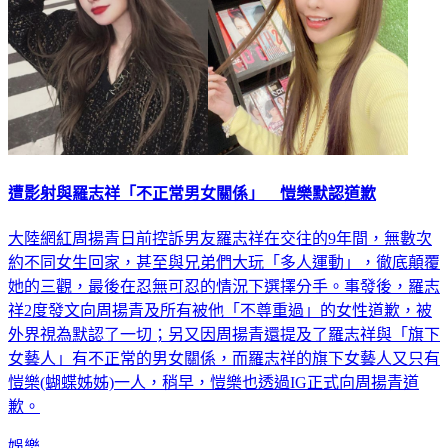
遭影射與羅志祥「不正常男女關係」 愷樂默認道歉
大陸網紅周揚青日前控訴男友羅志祥在交往的9年間，無數次
約不同女生回家，甚至與兄弟們大玩「多人運動」，徹底顛覆
她的三觀，最後在忍無可忍的情況下選擇分手。事發後，羅志
祥2度發文向周揚青及所有被他「不尊重過」的女性道歉，被
外界視為默認了一切；另又因周揚青還提及了羅志祥與「旗下
女藝人」有不正常的男女關係，而羅志祥的旗下女藝人又只有
愷樂(蝴蝶姊姊)一人，稍早，愷樂也透過IG正式向周揚青道
歉。
娛樂