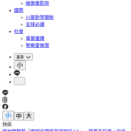
娛樂電影院
國際
川普對等關稅
全球必讀
社會
毒駕連爆
警察愛無限
更多
快訊