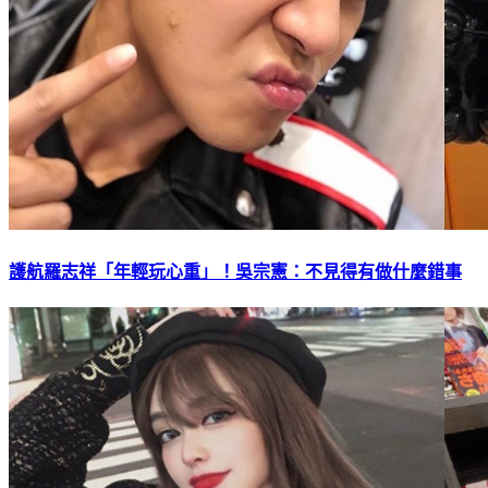
護航羅志祥「年輕玩心重」！吳宗憲：不見得有做什麼錯事