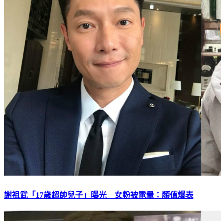
謝祖武「17歲超帥兒子」曝光 女粉被電暈：顏值爆表