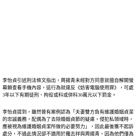
李怡貞引述刑法條文指出，周揚青未經對方同意就擅自解開螢
幕鎖查看手機內容，這行為就違反《妨害電腦使用罪》，可處
3年以下有期徒刑、拘役或科或併科30萬元以下罰金。
李怡貞提到，雖然曾有案例認為「夫妻雙方負有維護婚姻貞潔
的忠誠義務，配偶為了去除婚姻貞節的疑慮，侵犯私領域時，
應被視為維護婚姻貞潔所做的必要努力」，因此最後獲不起訴
處分，不過此情況卻不適用於羅志祥與周揚青，因為他們僅為
男女朋友關係，而不是婚姻關係。