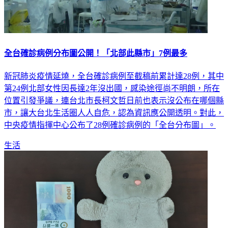
全台確診病例分布圖公開！「北部此縣市」7例最多
新冠肺炎疫情延燒，全台確診病例至截稿前累計達28例，其中
第24例北部女性因長達2年沒出國，感染途徑尚不明朗，所在
位置引發爭議，連台北市長柯文哲日前也表示沒公布在哪個縣
市，讓大台北生活圈人人自危，認為資訊應公開透明。對此，
中央疫情指揮中心公布了28例確診病例的「全台分布圖」。
生活