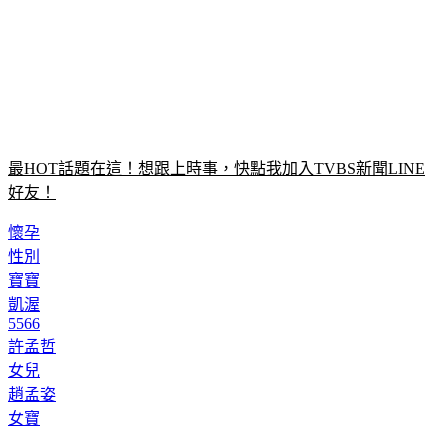
最HOT話題在這！想跟上時事，快點我加入TVBS新聞LINE
好友！
懷孕
性別
寶寶
凱渥
5566
許孟哲
女兒
趙孟姿
女寶