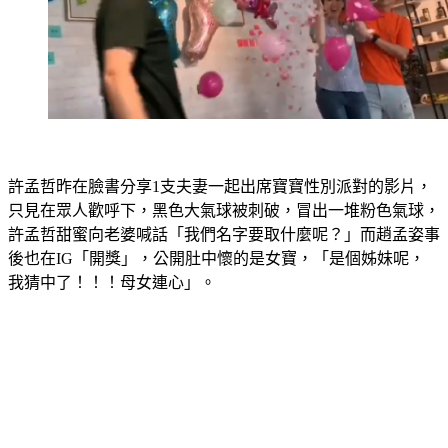
許孟哲昨在臉書分享1支夫妻一起出席寶寶性別派對的影片，
只見在眾人歡呼下，黑色大氣球被刺破，冒出一堆粉色氣球，
許孟哲甜蜜向老婆喊話「我們名字要取什麼呢？」而趙孟姿事
後也在IG「開獎」，公開肚中懷的是女寶，「是個姊妹呢，
我猜中了！！！母女連心」。