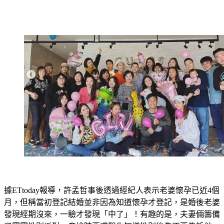
據ETtoday報導，許孟哲事後透過經紀人表示老婆懷孕已近4個
月，但稱當初登記結婚並非因為知道懷孕才登記，是婚後老婆
發現經期沒來，一驗才發現「中了」！有趣的是，夫妻倆籌備