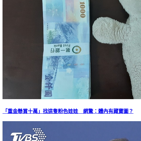
「重金懸賞十萬」找這隻粉色娃娃 網驚：體內有藏寶圖？