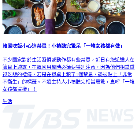
韓國吃飯小心這禁忌！小禎聽完驚呆「一堆女孩都有做」
不少國家對於生活習慣或動作都有些禁忌，近日有旅遊達人在
節目上透露，在韓國用餐時必須要特別注意，因為他們相當重
視吃飯的禮儀，若是在餐桌上犯了1個禁忌，恐被貼上「非常
不衛生」的標籤。不過主持人小禎聽完相當震驚，直呼「一堆
女孩都這樣」！
生活