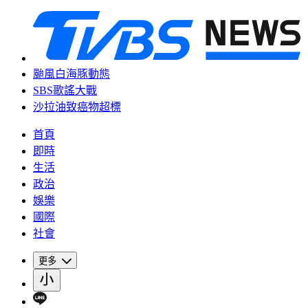
颱風白海豚動態
SBS歌謠大戰
沙拉油致癌物超標
首頁
即時
生活
政治
娛樂
國際
社會
更多