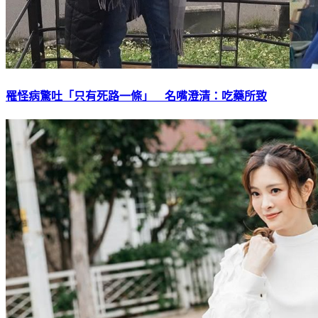
罹怪病驚吐「只有死路一條」 名嘴澄清：吃藥所致