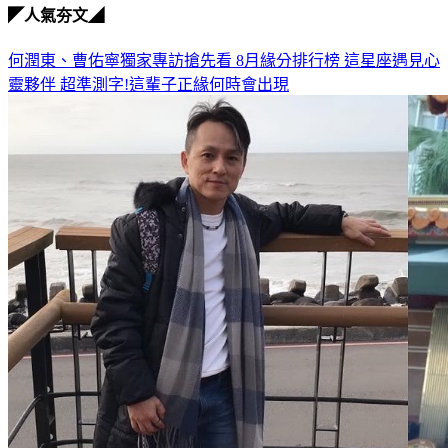
◤人氣夯文◢
何潤東、曹佑寧獨家專訪搶先看
8月緣分排行榜 這星座遇見心
靈夥伴
超準測字!這輩子正緣何時會出現