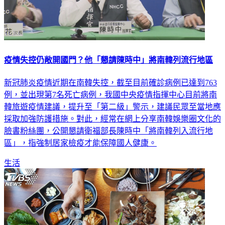
疫情失控仍敞開國門？他「懇請陳時中」將南韓列流行地區
新冠肺炎疫情近期在南韓失控，截至目前確診病例已達到763
例，並出現第7名死亡病例，我國中央疫情指揮中心目前將南
韓旅遊疫情建議，提升至「第二級」警示，建議民眾至當地應
採取加強防護措施。對此，經常在網上分享南韓娛樂圈文化的
臉書粉絲團，公開懇請衛福部長陳時中「將南韓列入流行地
區」，指強制居家檢疫才能保障國人健康。
生活