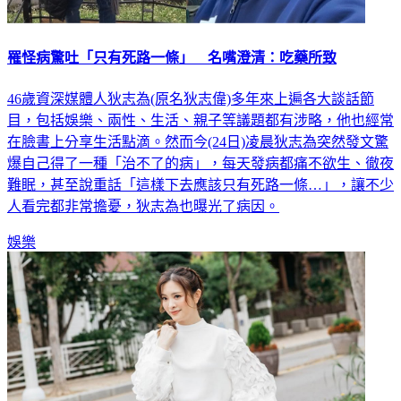
罹怪病驚吐「只有死路一條」 名嘴澄清：吃藥所致
46歲資深媒體人狄志為(原名狄志偉)多年來上遍各大談話節
目，包括娛樂、兩性、生活、親子等議題都有涉略，他也經常
在臉書上分享生活點滴。然而今(24日)凌晨狄志為突然發文驚
爆自己得了一種「治不了的病」，每天發病都痛不欲生、徹夜
難眠，甚至說重話「這樣下去應該只有死路一條…」，讓不少
人看完都非常擔憂，狄志為也曝光了病因。
娛樂