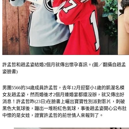
許孟哲和趙孟姿結婚2個月就傳出懷孕喜訊。(圖／翻攝自趙孟
姿臉書)
男團5566的34歲成員許孟哲，去年12月迎娶小1歲的凱渥名模
女友趙孟姿，然而婚後才2個月連婚宴都還沒辦，就又傳出好
消息！許孟哲昨(23日)在臉書上曬出寶寶性別派對影片，刺破
黑色大氣球後，蹦出一堆粉紅色氣球，事後趙孟姿開心公布肚
中懷的是女娃，證實許孟哲的前世情人來報到了。