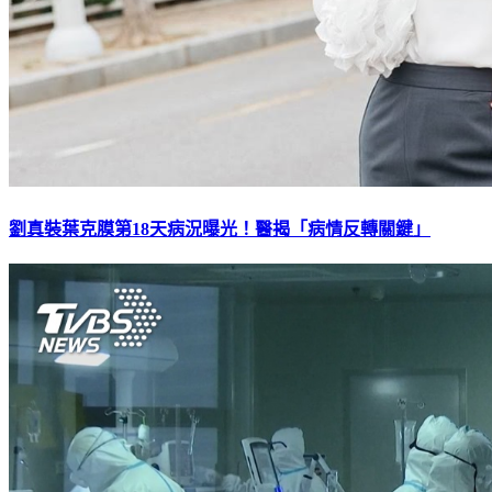
劉真裝葉克膜第18天病況曝光！醫揭「病情反轉關鍵」