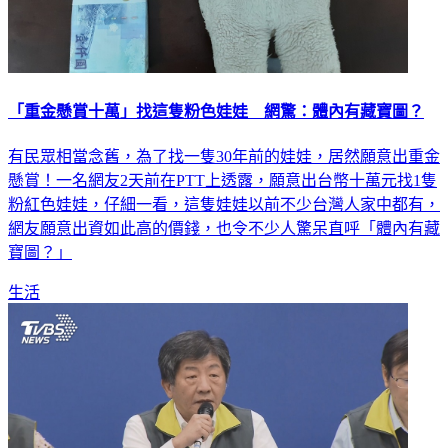
「重金懸賞十萬」找這隻粉色娃娃 網驚：體內有藏寶圖？
有民眾相當念舊，為了找一隻30年前的娃娃，居然願意出重金
懸賞！一名網友2天前在PTT上透露，願意出台幣十萬元找1隻
粉紅色娃娃，仔細一看，這隻娃娃以前不少台灣人家中都有，
網友願意出資如此高的價錢，也令不少人驚呆直呼「體內有藏
寶圖？」
生活