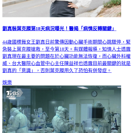
劉真裝葉克膜第18天病況曝光！醫揭「病情反轉關鍵」
44歲國標舞女王劉真日前驚傳因動心臟手術期間心跳驟停，緊
急裝上葉克膜搶救，至今第18天。有媒體報導，知情人士透露
劉真現在最主要的問題在於心臟功能無法恢復，而心臟外科權
威、台大醫院心血管中心主任陳益祥也透露目前最關鍵的就是
劉真的「意識」，否則葉克膜用久了恐怕有併發症。
娛樂