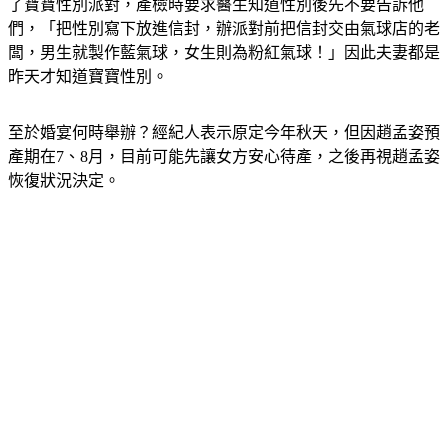
了寶寶性別派對，產檢時要求醫生知道性別後先不要告訴他
們，「把性別寫下放進信封，辦派對前把信封交由氣球店的老
闆，男生就製作藍氣球，女生則為粉紅氣球！」因此夫妻都是
昨天才知道寶寶性別。
至於婚宴何時舉辦？經紀人表示原定今年秋天，但因趙孟姿預
產期在7、8月，目前可能先讓女方安心待產，之後再視趙孟姿
恢復狀況決定。