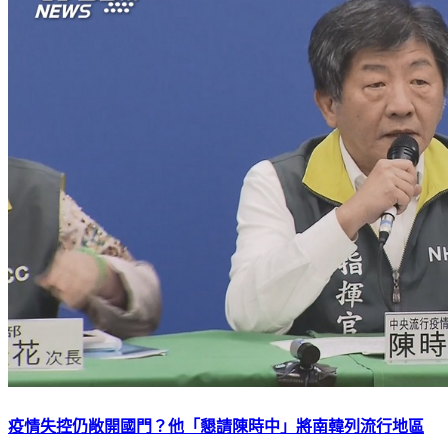
疫情失控仍敞開國門？他「懇請陳時中」將南韓列流行地區