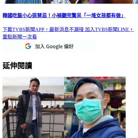
韓國吃飯小心這禁忌！小禎聽完驚呆「一堆女孩都有做」
下載TVBS新聞APP，最新消息不漏接
加入TVBS新聞LINE，
重點新聞一次看
延伸閱讀