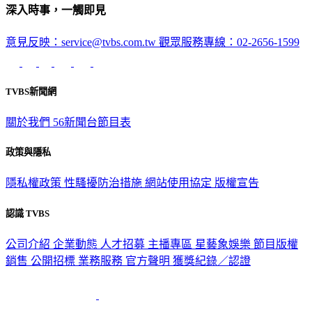
深入時事，一觸即見
意見反映：service@tvbs.com.tw
觀眾服務專線：02-2656-1599
TVBS新聞網
關於我們
56新聞台節目表
政策與隱私
隱私權政策
性騷擾防治措施
網站使用協定
版權宣告
認識 TVBS
公司介紹
企業動態
人才招募
主播專區
星藝象娛樂
節目版權
銷售
公開招標
業務服務
官方聲明
獲獎紀錄／認證