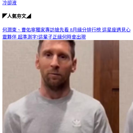
冷卻液
◤人氣夯文◢
何潤東、曹佑寧獨家專訪搶先看
8月緣分排行榜 這星座遇見心
靈夥伴
超準測字!這輩子正緣何時會出現