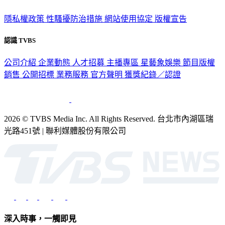
隱私權政策
性騷擾防治措施
網站使用協定
版權宣告
認識 TVBS
公司介紹
企業動態
人才招募
主播專區
星藝象娛樂
節目版權
銷售
公開招標
業務服務
官方聲明
獲獎紀錄／認證
2026 © TVBS Media Inc. All Rights Reserved. 台北市內湖區瑞
光路451號 | 聯利媒體股份有限公司
深入時事，一觸即見