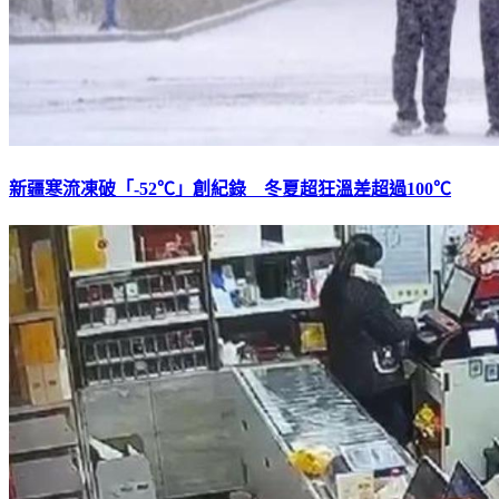
新疆寒流凍破「-52℃」創紀錄 冬夏超狂溫差超過100℃