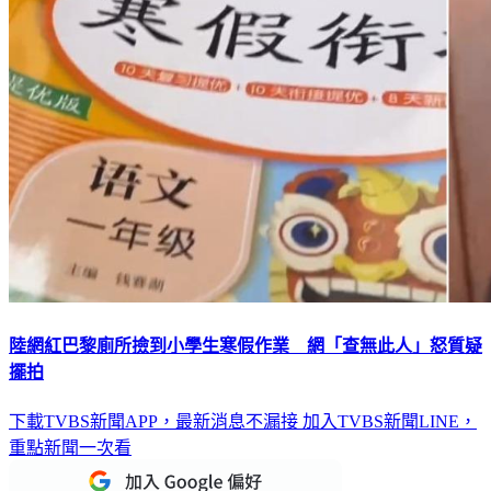
陸網紅巴黎廁所撿到小學生寒假作業 網「查無此人」怒質疑
擺拍
下載TVBS新聞APP，最新消息不漏接
加入TVBS新聞LINE，
重點新聞一次看