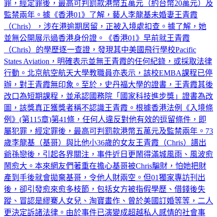
罪，經定罪後，最高可判罰款港幣五萬元（約台幣20萬元）及
監禁兩年。據《香港01》了解，藝人李龍基未婚妻王青霞
（Chris），涉在港逾期居留，正被入境處扣查。據了解，她
並無公開展示過香港身份證。《香港01》早前就王青霞
（Chris）的學歷逐一查證，發現其中美國飛行學校Pacific
States Aviation，明確表示並無王青霞的任何紀錄，或採取法律
行動。北京航空航天大學教職員亦表示，該校EMBA課程已停
辦，對王青霞無印象。至於，史丹福大學的證書，王青霞其後
改口為短期課程，並承認國務院「國家科技進步獎」證書為改
圖，該獎真正獲獎者稱不認識王青霞。根據香港法例《入境條
例》(第115章)第41條，任何人違反對他有效的逗留條件，即
屬犯罪，經定罪後，最高可判罰款港幣五萬元及監禁兩年。73
歲李龍基（基哥）與比他小36歲的女友王青霞（Chris）譜出
爺孫戀後，引起各界關注，事件近日更鬧得滿城風雨、風波愈
鬧愈大。本來網友們著重在擔心基哥被Chris騙財，怕她把財
產到手後就會拋棄基哥，令他人財兩空。但01獨家專訪刊出
後，卻引發愈來愈多枝節，包括女方被指假學歷、借錢後失
蹤、冒認是繆騫人女兒、淘寶畫作、曾於美國訂婚等等，二人
更決定訴諸法律。由於事件已演變成超越私人感情的社會事