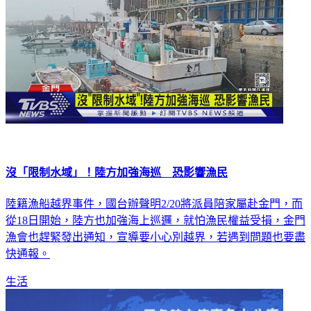
沒「限制水域」！陸方加強海巡 恐影響漁民
陸籍漁船越界事件，國台辦聲明2/20將派員陪家屬赴金門，而
從18日開始，陸方也加強海上巡邏，就怕漁民權益受損，金門
漁會也趕緊發出通知，宣導要小心別越界，若遇到問題也要盡
快通報。
生活