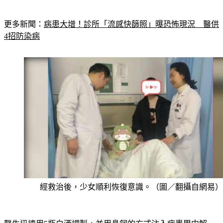
更多新聞：
病患大增！診所「流感快篩照」曝恐怖現況　醫供
4招防染病
經救治後，少女順利恢復意識。（圖／翻攝自網易）