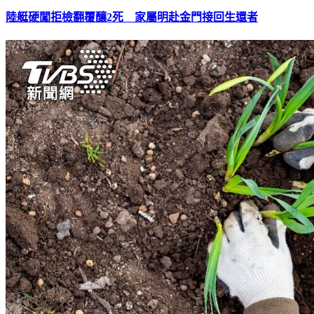
陸艇硬闖拒檢翻覆釀2死 家屬明赴金門接回生還者