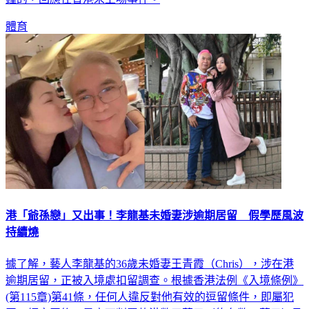
體育
港「爺孫戀」又出事！李龍基未婚妻涉逾期居留 假學歷風波
持續燒
據了解，藝人李龍基的36歲未婚妻王青霞（Chris），涉在港
逾期居留，正被入境處扣留調查。根據香港法例《入境條例》
(第115章)第41條，任何人違反對他有效的逗留條件，即屬犯