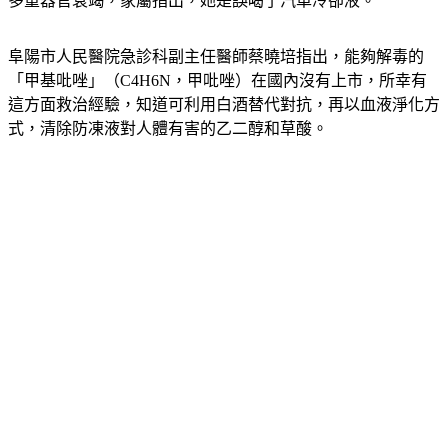
多重器官衰竭，家屬指出，她是誤喝了汽車冷卻液。
阜陽市人民醫院急診科副主任醫師蔡曉培指出，能夠解毒的
「甲基吡唑」（C4H6N，甲吡唑）在國內沒有上市，所幸有
這方面救治經驗，知道可利用白酒替代對抗，再以血液淨化方
式，清除防凍液對人體有害的乙二醇和草酸。