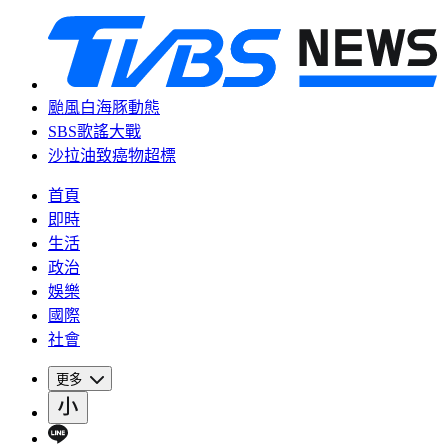
颱風白海豚動態
SBS歌謠大戰
沙拉油致癌物超標
首頁
即時
生活
政治
娛樂
國際
社會
更多