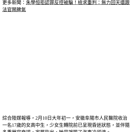
更多新聞：
朱學恒拒認罪反控被騙！檢求重判：無力回天還跟
法官鬧脾氣
綜合陸媒報導，2月10日大年初一，安徽阜陽市人民醫院收治
一名17歲的女高中生，少女生轉院前已呈現昏迷狀態，並伴隨