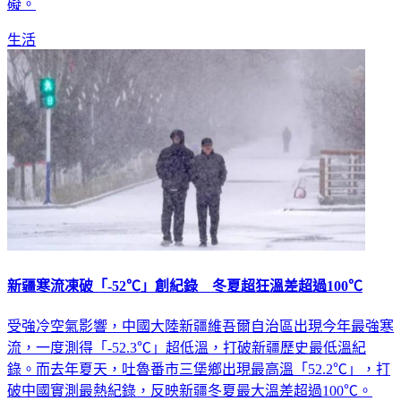
礙。
生活
新疆寒流凍破「-52℃」創紀錄 冬夏超狂溫差超過100℃
受強冷空氣影響，中國大陸新疆維吾爾自治區出現今年最強寒
流，一度測得「-52.3℃」超低溫，打破新疆歷史最低溫紀
錄。而去年夏天，吐魯番市三堡鄉出現最高溫「52.2℃」，打
破中國實測最熱紀錄，反映新疆冬夏最大溫差超過100℃。