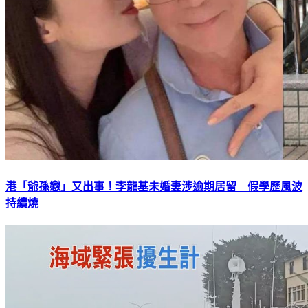
港「爺孫戀」又出事！李龍基未婚妻涉逾期居留 假學歷風波
持續燒