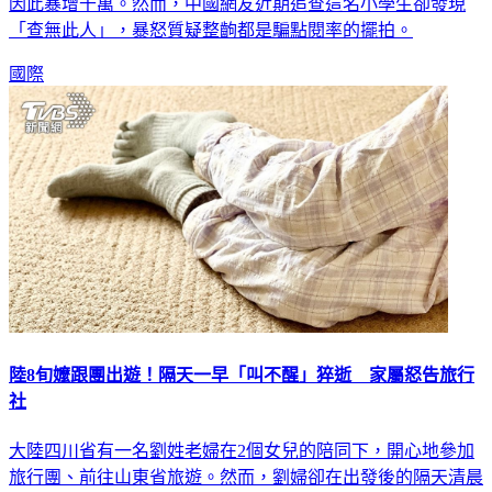
因此暴增千萬。然而，中國網友近期追查這名小學生卻發現
「查無此人」，暴怒質疑整齣都是騙點閱率的擺拍。
國際
陸8旬嬤跟團出遊！隔天一早「叫不醒」猝逝 家屬怒告旅行
社
大陸四川省有一名劉姓老婦在2個女兒的陪同下，開心地參加
旅行團、前往山東省旅遊。然而，劉婦卻在出發後的隔天清晨