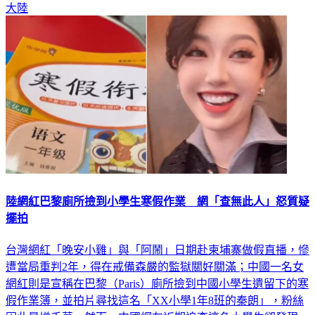
大陸
陸網紅巴黎廁所撿到小學生寒假作業 網「查無此人」怒質疑
擺拍
台灣網紅「晚安小雞」與「阿鬧」日期赴柬埔寨做假直播，慘
遭當局重判2年，得在戒備森嚴的監獄關好關滿；中國一名女
網紅則是宣稱在巴黎（Paris）廁所撿到中國小學生遺留下的寒
假作業簿，並拍片尋找這名「XX小學1年8班的秦朗」，粉絲