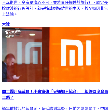
不幸逝世，令家屬痛心不已，並將責任歸咎於旅行社，認定長
途跋涉的行程設計，就是造成劉婦離世的主因，甚至還因此告
上法院。
大陸
開工爆月底裁員！小米瘋傳「只通知不協商」 年終還沒發員
工怒了
過年前掀起的裁員潮，竟延續到年後，日前才剛剛開工，中國