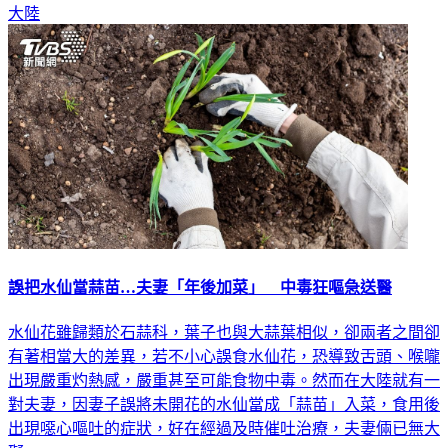
大陸
誤把水仙當蒜苗…夫妻「年後加菜」 中毒狂嘔急送醫
水仙花雖歸類於石蒜科，葉子也與大蒜葉相似，卻兩者之間卻
有著相當大的差異，若不小心誤食水仙花，恐導致舌頭、喉嚨
出現嚴重灼熱感，嚴重甚至可能食物中毒。然而在大陸就有一
對夫妻，因妻子誤將未開花的水仙當成「蒜苗」入菜，食用後
出現噁心嘔吐的症狀，好在經過及時催吐治療，夫妻倆已無大