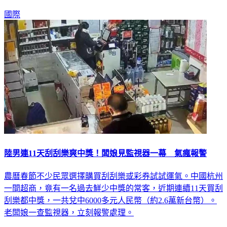
國際
陸男連11天刮刮樂爽中獎！闆娘見監視器一幕 氣瘋報警
農曆春節不少民眾選擇購買刮刮樂或彩券試試運氣。中國杭州
一間超商，竟有一名過去鮮少中獎的常客，近期連續11天買刮
刮樂都中獎，一共兌中6000多元人民幣（約2.6萬新台幣）。
老闆娘一查監視器，立刻報警處理。