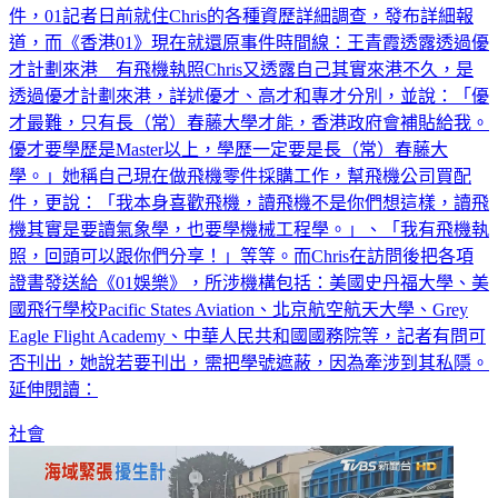
件，01記者日前就住Chris的各種資歷詳細調查，發布詳細報
道，而《香港01》現在就還原事件時間線：王青霞透露透過優
才計劃來港 有飛機執照Chris又透露自己其實來港不久，是
透過優才計劃來港，詳述優才、高才和專才分別，並說：「優
才最難，只有長（常）春藤大學才能，香港政府會補貼給我。
優才要學歷是Master以上，學歷一定要是長（常）春藤大
學。」她稱自己現在做飛機零件採購工作，幫飛機公司買配
件，更說：「我本身喜歡飛機，讀飛機不是你們想這樣，讀飛
機其實是要讀氣象學，也要學機械工程學。」、「我有飛機執
照，回頭可以跟你們分享！」等等。而Chris在訪問後把各項
證書發送給《01娛樂》，所涉機構包括：美國史丹福大學、美
國飛行學校Pacific States Aviation、北京航空航天大學、Grey
Eagle Flight Academy、中華人民共和國國務院等，記者有問可
否刊出，她說若要刊出，需把學號遮蔽，因為牽涉到其私隱。
延伸閱讀：
社會