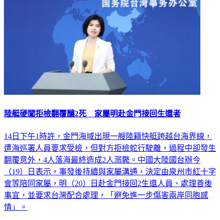
陸艇硬闖拒檢翻覆釀2死 家屬明赴金門接回生還者
14日下午1時許，金門海域出現一艘陸籍快艇跨越台海界線，
遭海巡署人員要求受檢，但對方拒檢蛇行駛離，過程中卻發生
翻覆意外，4人落海最終造成2人溺斃。中國大陸國台辦今
（19）日表示，事發後持續與家屬溝通，決定由泉州市紅十字
會等陪同家屬，明（20）日赴金門接回2生還人員、處理善後
事宜，並要求台灣配合處理，「避免進一步傷害兩岸同胞感
情」。