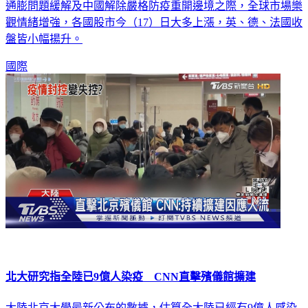
通膨問題緩解及中國解除嚴格防疫重開邊境之際，全球市場樂
觀情緒增強，各國股市今（17）日大多上漲，英、德、法國收
盤皆小幅揚升。
國際
北大研究指全陸已9億人染疫 CNN直擊殯儀館擴建