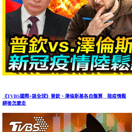
《TVBS國際+談全球》普欽、澤倫斯基各自盤算 陸疫情鬆
綁後怎麼走