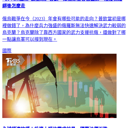
《TVBS國際+談全球》普欽、澤倫斯基各自盤算 陸疫情鬆
綁後怎麼走
俄烏戰爭在今（2023）年會有哪些可能的走向？普欽當初是哪
裡做錯了，為什麼兵力強盛的俄羅斯無法快速解決武力較弱的
烏克蘭？烏克蘭除了靠西方國家的武力支援抗俄，還做對了哪
一點讓烏軍可以撐到現在。
國際