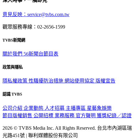
深入時事，一觸即見
意見反映：service@tvbs.com.tw
觀眾服務專線：02-2656-1599
TVBS新聞網
關於我們
56新聞台節目表
政策與隱私
隱私權政策
性騷擾防治措施
網站使用協定
版權宣告
認識 TVBS
公司介紹
企業動態
人才招募
主播專區
星藝象娛樂
節目版權銷售
公開招標
業務服務
官方聲明
獲獎紀錄／認證
2026 © TVBS Media Inc. All Rights Reserved. 台北市內湖區瑞