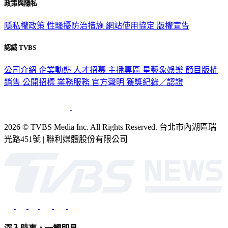
政策與隱私
隱私權政策
性騷擾防治措施
網站使用協定
版權宣告
認識 TVBS
公司介紹
企業動態
人才招募
主播專區
星藝象娛樂
節目版權
銷售
公開招標
業務服務
官方聲明
獲獎紀錄／認證
2026 © TVBS Media Inc. All Rights Reserved. 台北市內湖區瑞
光路451號 | 聯利媒體股份有限公司