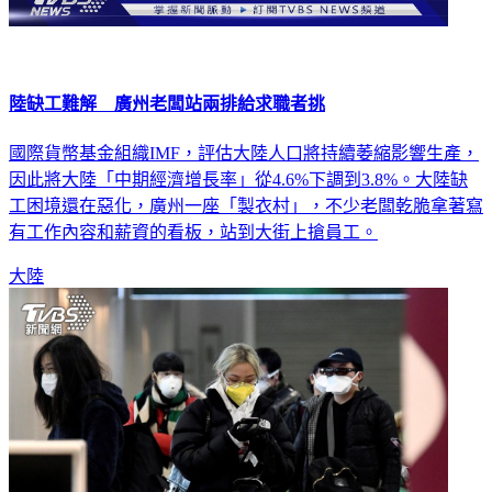
陸缺工難解 廣州老闆站兩排給求職者挑
國際貨幣基金組織IMF，評估大陸人口將持續萎縮影響生產，
因此將大陸「中期經濟增長率」從4.6%下調到3.8%。大陸缺
工困境還在惡化，廣州一座「製衣村」，不少老闆乾脆拿著寫
有工作內容和薪資的看板，站到大街上搶員工。
大陸