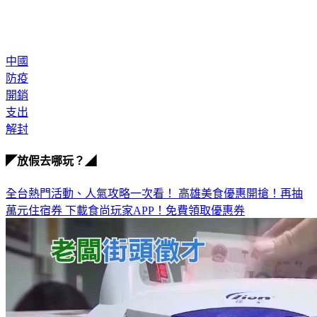
中國
防疫
開銷
支出
解封
◤放假去哪玩？◢
全台熱門活動、人氣攻略一次看！
高雄美食優惠開搶！再抽
萬元住宿券
下載食尚玩家APP！免費領取優惠券