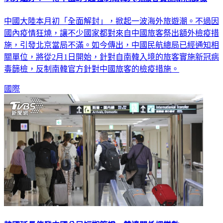
以牙還牙！ 傳中國2月起強制南韓入境旅客實施新冠篩檢
中國大陸本月初「全面解封」，掀起一波海外旅遊潮。不過因
國內疫情狂燒，讓不少國家都對來自中國旅客祭出額外檢疫措
施，引發北京當局不滿。如今傳出，中國民航總局已經通知相
關單位，將從2月1日開始，針對自南韓入境的旅客實施新冠病
毒篩檢，反制南韓官方針對中國旅客的檢疫措施。
國際