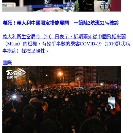
嚇死！義大利中國限定措施展開 一篩陸2航班52%確診
義大利衛生當局今（29）日表示，近期兩架從中國飛抵米蘭
（Milan）的班機，有幾乎半數的乘客COVID-19（2019冠狀病
毒疾病）採檢呈陽性。
國際