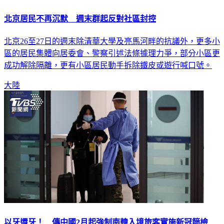
北京居民不再沉默 週末群起反對社區封控
北京26至27日的週末除清華大學及亮馬河畔的抗議外，更多小
區的居民集體向居委會、警察引述法條據理力爭，部分小區更
成功解除隔離，更有小區居民動手拆除鐵皮或遊行喊口號。
大陸