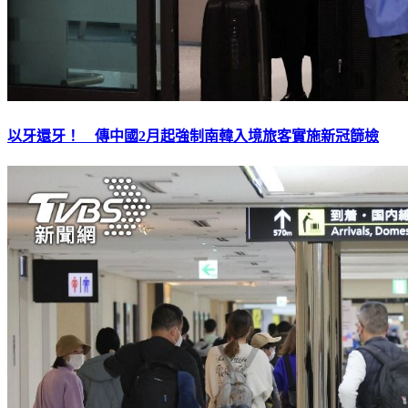
以牙還牙！ 傳中國2月起強制南韓入境旅客實施新冠篩檢