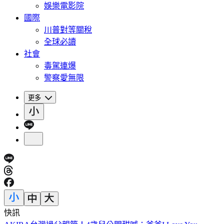
娛樂電影院
國際
川普對等關稅
全球必讀
社會
毒駕連爆
警察愛無限
更多
快訊