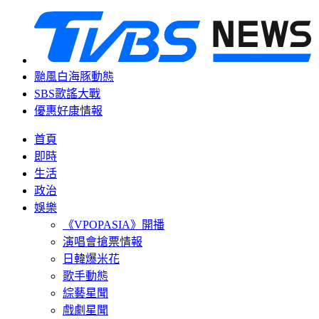
颱風白海豚動態
SBS歌謠大戰
優惠好康情報
首頁
即時
生活
政治
娛樂
《VPOPASIA》開播
演唱會搶票情報
日韓爆米花
歌手動態
綜藝星聞
戲劇星聞