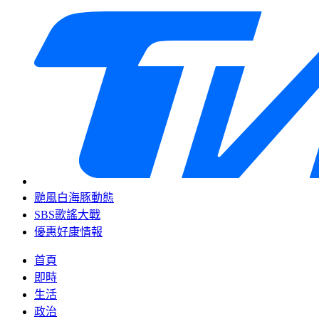
颱風白海豚動態
SBS歌謠大戰
優惠好康情報
首頁
即時
生活
政治