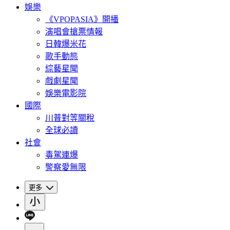
娛樂
《VPOPASIA》開播
演唱會搶票情報
日韓爆米花
歌手動態
綜藝星聞
戲劇星聞
娛樂電影院
國際
川普對等關稅
全球必讀
社會
毒駕連爆
警察愛無限
更多