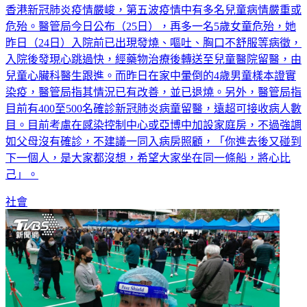
香港新冠肺炎疫情嚴峻，第五波疫情中有多名兒童病情嚴重或
危殆。醫管局今日公布（25日），再多一名5歲女童危殆，她
昨日（24日）入院前已出現發燒、嘔吐、胸口不舒服等病徵，
入院後發現心跳過快，經藥物治療後轉送至兒童醫院留醫，由
兒童心臟科醫生跟進。而昨日在家中暈倒的4歲男童樣本證實
染疫，醫管局指其情況已有改善，並已退燒。另外，醫管局指
目前有400至500名確診新冠肺炎病童留醫，遠超可接收病人數
目。目前考慮在感染控制中心或亞博中加設家庭房，不過強調
如父母沒有確診，不建議一同入病房照顧，「你進去後又碰到
下一個人，是大家都沒想，希望大家坐在同一條船，將心比
己」。
社會