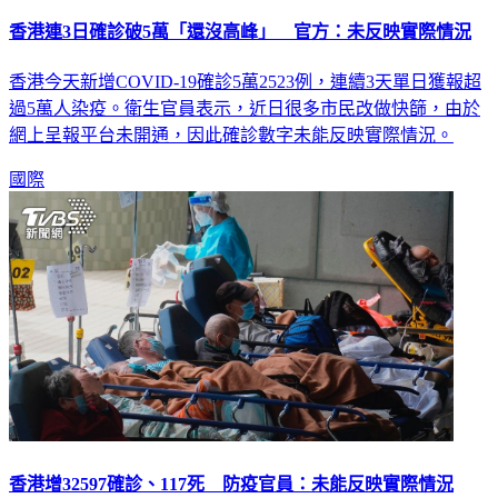
香港連3日確診破5萬「還沒高峰」 官方：未反映實際情況
香港今天新增COVID-19確診5萬2523例，連續3天單日獲報超
過5萬人染疫。衛生官員表示，近日很多市民改做快篩，由於
網上呈報平台未開通，因此確診數字未能反映實際情況。
國際
香港增32597確診、117死 防疫官員：未能反映實際情況