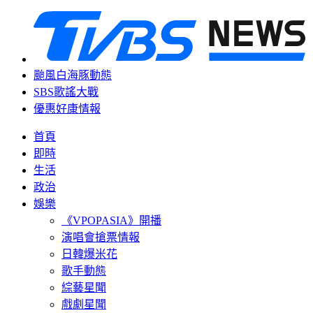
颱風白海豚動態
SBS歌謠大戰
優惠好康情報
首頁
即時
生活
政治
娛樂
《VPOPASIA》開播
演唱會搶票情報
日韓爆米花
歌手動態
綜藝星聞
戲劇星聞