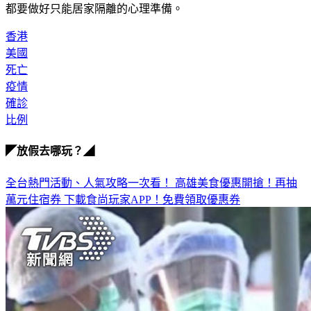
都要做好只能居家隔離的心理準備。
香港
美國
死亡
疫情
確診
比例
◤放假去哪玩？◢
全台熱門活動、人氣攻略一次看！
高雄美食優惠開搶！再抽
萬元住宿券
下載食尚玩家APP！免費領取優惠券