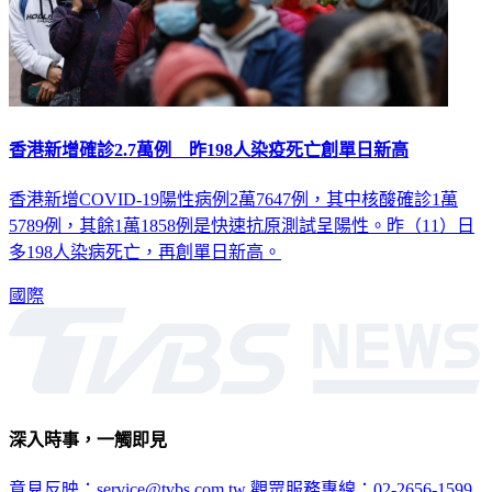
香港新增確診2.7萬例 昨198人染疫死亡創單日新高
香港新增COVID-19陽性病例2萬7647例，其中核酸確診1萬
5789例，其餘1萬1858例是快速抗原測試呈陽性。昨（11）日
多198人染病死亡，再創單日新高。
國際
深入時事，一觸即見
意見反映：service@tvbs.com.tw
觀眾服務專線：02-2656-1599