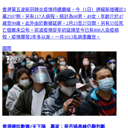
香港第五波新冠肺炎疫情持續嚴峻，今（1日）通報新增確診3
萬2597例，另有117人病歿，統計為68男、49女，年齡介於47
歲至99歲。此外由於數據延遲，2月23至27日間，另有55位死
亡個案未公布。這波疫情從年初延燒至今已有808人染疫病
歿，疫情爆發2年多以來，一共1013名病患離世。
國際
香港確診數連2天下降 專家：是否過高峰仍難判斷