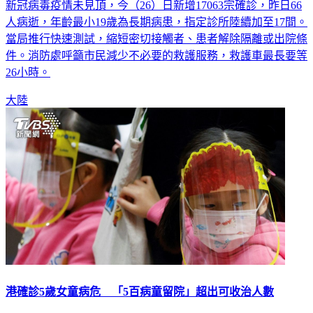
新冠病毒疫情未見頂，今（26）日新增17063宗確診，昨日66
人病逝，年齡最小19歲為長期病患，指定診所陸續加至17間。
當局推行快速測試，縮短密切接觸者、患者解除隔離或出院條
件。消防處呼籲市民減少不必要的救護服務，救護車最長要等
26小時。
大陸
港確診5歲女童病危 「5百病童留院」超出可收治人數