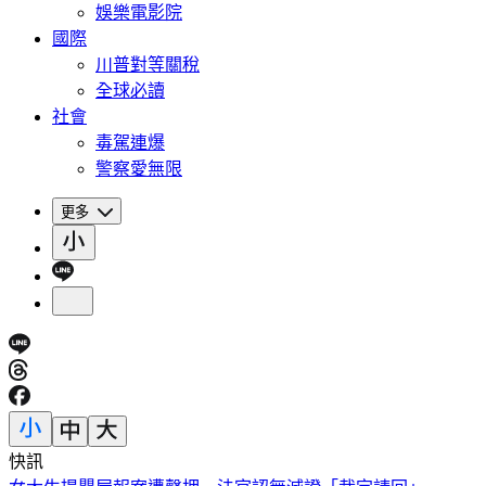
娛樂電影院
國際
川普對等關稅
全球必讀
社會
毒駕連爆
警察愛無限
更多
快訊