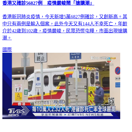
香港又確診56827例 疫情嚴峻鬧「搶購潮」
香港新冠肺炎疫情，今天新增5萬6827例確診，又創新高。其
中只有兩例是輸入個案，此外今天又有144人不幸死亡，年齡
介於42歲到102歲，疫情嚴峻，民眾恐慌屯糧，市面出現搶購
潮。
國際