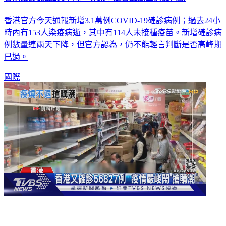
香港官方今天通報新增3.1萬例COVID-19確診病例；過去24小
時內有153人染疫病逝，其中有114人未接種疫苗。新增確診病
例數量連兩天下降，但官方認為，仍不能輕言判斷是否高峰期
已過。
國際