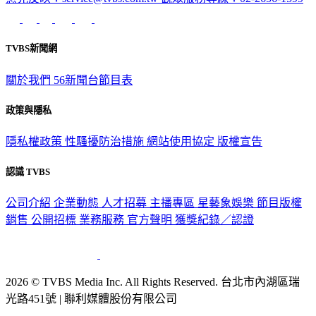
TVBS新聞網
關於我們
56新聞台節目表
政策與隱私
隱私權政策
性騷擾防治措施
網站使用協定
版權宣告
認識 TVBS
公司介紹
企業動態
人才招募
主播專區
星藝象娛樂
節目版權
銷售
公開招標
業務服務
官方聲明
獲獎紀錄／認證
2026 © TVBS Media Inc. All Rights Reserved. 台北市內湖區瑞
光路451號 | 聯利媒體股份有限公司