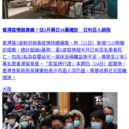
香港疫情掀高峰！‎估3月單日18萬確診 日均百人病歿
香港第5波新冠病毒疫情持續擴散，昨（21日）新增7533例確
診個案，總計超過6萬例；第5波疫情個半月已有百名患者死
亡，包括3名染疫嬰幼兒。病床及隔離設施不足，導致至少有3
萬名患者滯留家居。「疫苗通行證」本週四（24日）起實施，
香港食衛局局長陳肇始表示市面人流仍盛，需要收緊社交距離
措施。
大陸