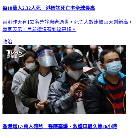
每10萬人2.32人死 港確診死亡率全球最高
香港昨天有153名確診患者過世，死亡人數連續兩天創新高，
專家表示，目前還沒有到達高峰。
政治
香港增1.7萬人確診 醫院塞爆、救護車最久等26小時