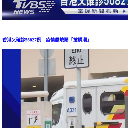
香港又確診56827例 疫情嚴峻鬧「搶購潮」