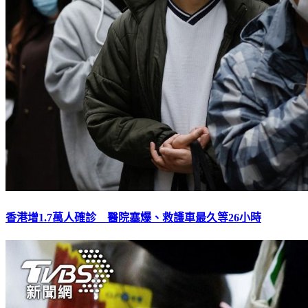
香港增1.7萬人確診 醫院塞爆、救護車最久等26小時