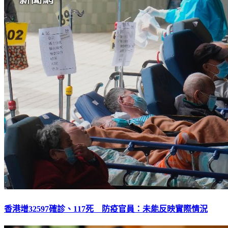
香港增32597確診、117死 防疫官員：未能反映實際情況