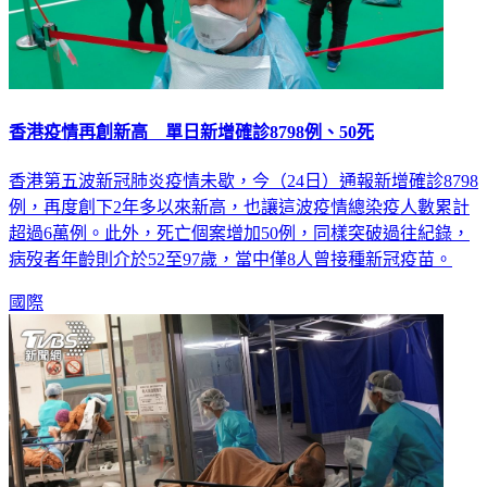
香港疫情再創新高 單日新增確診8798例、50死
香港第五波新冠肺炎疫情未歇，今（24日）通報新增確診8798
例，再度創下2年多以來新高，也讓這波疫情總染疫人數累計
超過6萬例。此外，死亡個案增加50例，同樣突破過往紀錄，
病歿者年齡則介於52至97歲，當中僅8人曾接種新冠疫苗。
國際