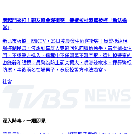
關起門來打！親友聚會爆衝突 警遭拉扯辱罵被控「執法過
當」
新北市板橋一間KTV，25日凌晨發生酒客衝突！員警抵達現
場控制民眾，沒想到這群人竟躲回包廂繼續動手，甚至還擋住
門，不讓警方進入，過程中不僅飆罵不雅字眼，還扯掉警察的
密錄器和眼鏡。員警為防止衝突擴大，噴灑辣椒水、揮舞警棍
防禦，事後兩名在場男子，竟反控警方執法過當。
社會
深入時事，一觸即見