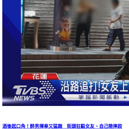
酒後起口角！醉男揮拳又猛踹 街頭狂毆女友、自己險摔跤