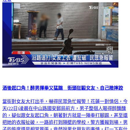
酒後起口角！醉男揮拳又猛踹 街頭狂毆女友、自己險摔跤
當街對女友大打出手，嚇得民眾急忙報警！花蓮一對情侶，今
天(22日)凌晨在中山路國安郵局前方，男子整個人喝得醉醺醺
的，疑似跟女友起口角，朝著對方就是一陣拳打腳踢，甚至還
把她的衣服扯破，一路追打到隔壁的學校，警方獲報到場，男
子的態度還是相當囂張，竟然說男女朋友的事情，打一下有什