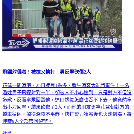
飛鏢射偏啦！被撞又挨打 男反擊砍傷2人
花蓮一間酒吧，25日凌晨1點多，發生酒客大亂鬥事件！一名
潘姓男子飛鏢射到一半，卻被人不小心撞到，只是對方不但沒
道歉，反而率眾圍毆他，這口怨氣怎麼也吞不下去，他竟然拿
出小刀回擊，結果砍傷了2人，而他的朋友更拿花盆朝對方的
轎車猛砸，鬧得深夜不平靜，快打警力獲報後也火速到場，將
涉案9人全部帶回偵辦。
社會