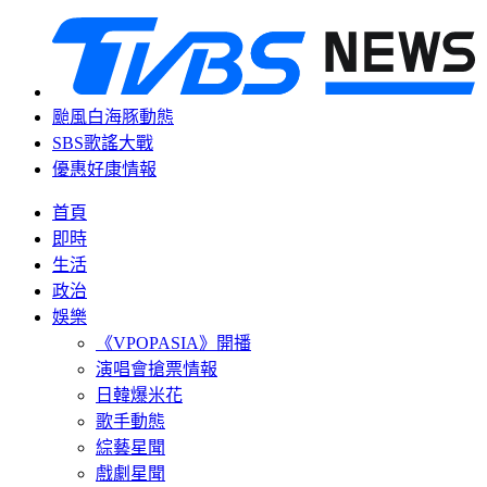
颱風白海豚動態
SBS歌謠大戰
優惠好康情報
首頁
即時
生活
政治
娛樂
《VPOPASIA》開播
演唱會搶票情報
日韓爆米花
歌手動態
綜藝星聞
戲劇星聞