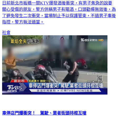
日前新北市板橋一間KTV爆發酒後衝突，有男子焦急的說要
關心受傷的朋友，警方供稱男子有喝酒，口頭勸導無效後，為
了避免發生二次衝突，當場制止予以保護管束，不過男子事後
指控，警方執法過當。
社會
車停店門爆衝突！ 駕駛、業者街頭持棍互嗆