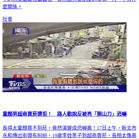
麼關係。
社會
童顏男超商買菸遭拒！ 路人勸說反被亮「開山刀」恐嚇
長得太童顏買不到菸，竟然演變成恐嚇案！17日上午，新北市
永和傳出街頭有糾紛，19歲李姓男子到超商買菸，長相太像高