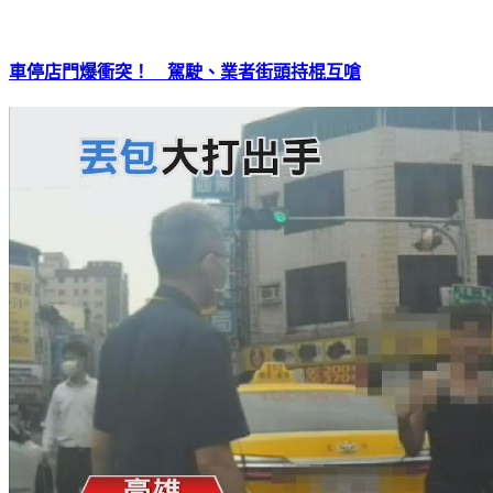
車停店門爆衝突！ 駕駛、業者街頭持棍互嗆