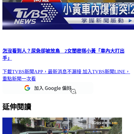
怎沒看到人？尿急卻被放鳥 2女閨密搭小黃「車內大打出
手」
下載TVBS新聞APP，最新消息不漏接
加入TVBS新聞LINE，
重點新聞一次看
延伸閱讀