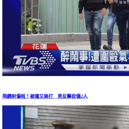
飛鏢射偏啦！被撞又挨打 男反擊砍傷2人