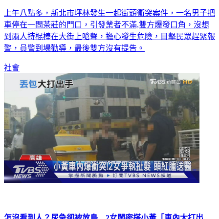
上午八點多，新北市坪林發生一起街頭衝突案件，一名男子把
車停在一間茶莊的門口，引發業者不滿,雙方爆發口角，沒想
到兩人持棍棒在大街上嗆聲，擔心發生危險，目擊民眾趕緊報
警，員警到場勸導，最後雙方沒有提告。
社會
怎沒看到人？尿急卻被放鳥 2女閨密搭小黃「車內大打出