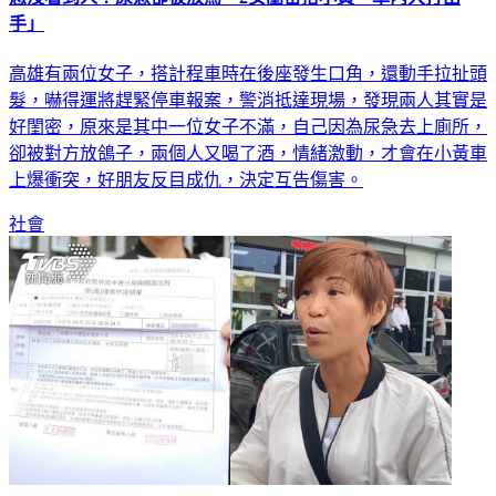
手」
高雄有兩位女子，搭計程車時在後座發生口角，還動手拉扯頭
髮，嚇得運將趕緊停車報案，警消抵達現場，發現兩人其實是
好閨密，原來是其中一位女子不滿，自己因為尿急去上廁所，
卻被對方放鴿子，兩個人又喝了酒，情緒激動，才會在小黃車
上爆衝突，好朋友反目成仇，決定互告傷害。
社會