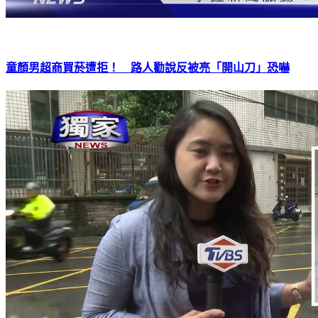
童顏男超商買菸遭拒！ 路人勸說反被亮「開山刀」恐嚇