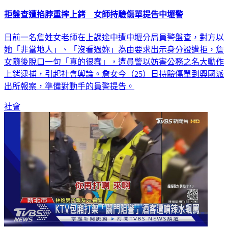
拒盤查遭掐脖重摔上銬 女師持驗傷單提告中壢警
日前一名詹姓女老師在上課途中遭中壢分局員警盤查，對方以
她「非當地人」、「沒看過妳」為由要求出示身分證遭拒，詹
女隨後脫口一句「真的很蠢」，遭員警以妨害公務之名大動作
上銬逮捕，引起社會輿論。詹女今（25）日持驗傷單到興國派
出所報案，準備對動手的員警提告。
社會