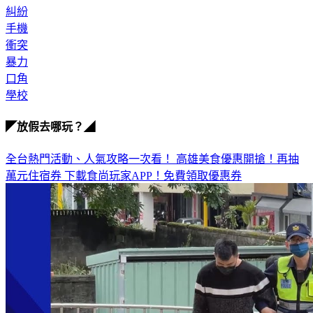
糾紛
手機
衝突
暴力
口角
學校
◤放假去哪玩？◢
全台熱門活動、人氣攻略一次看！
高雄美食優惠開搶！再抽
萬元住宿券
下載食尚玩家APP！免費領取優惠券