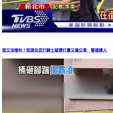
我又沒嗆你！街頭全武行騎士疑遭打暈又撞公車 警速逮人