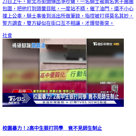
23日上午，新北市街頭傳出爭吵聲，一名騎士被兩名男子團團
包圍，把他打到頭暈目眩，一度站不穩，催了油門，還不小心
撞上公車，騎士事後到派出所做筆錄，指控被打得莫名其妙，
警方調查，雙方疑似在街口互不相讓，才爆發衝突。
社會
校園暴力！2高中生狠打同學 竟不見師生制止