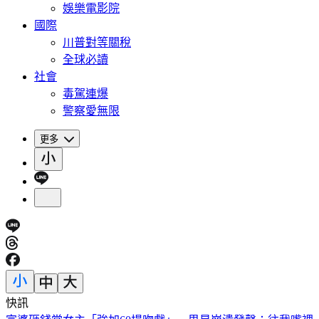
娛樂電影院
國際
川普對等關稅
全球必讀
社會
毒駕連爆
警察愛無限
更多
快訊