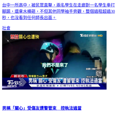
台中一所高中，被民眾直擊，兩名學生在走廊對一名學生拳打
腳踢，還拿水桶砸，不但其他同學袖手旁觀，整個過程超過30
秒，也沒看到任何師長出面。
社會
男稱「關心」受傷友遭警管束 控執法過當