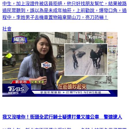
中生，加上沒證件被店員拒絕，他只好找朋友幫忙，結果被路
過民眾聽到，誤以為是未成年抽菸，上前勸說，爆發口角，過
程中，李姓男子去機車置物箱拿開山刀，亮刀恐嚇！
社會
我又沒嗆你！街頭全武行騎士疑遭打暈又撞公車 警速逮人