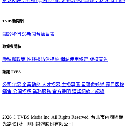
意見反映：service@tvbs.com.tw
觀眾服務專線：02-2656-1599
TVBS新聞網
關於我們
56新聞台節目表
政策與隱私
隱私權政策
性騷擾防治措施
網站使用協定
版權宣告
認識 TVBS
公司介紹
企業動態
人才招募
主播專區
星藝象娛樂
節目版權
銷售
公開招標
業務服務
官方聲明
獲獎紀錄／認證
2026 © TVBS Media Inc. All Rights Reserved. 台北市內湖區瑞
光路451號 | 聯利媒體股份有限公司