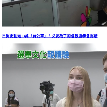
日男衝動砸13萬「買公車」！女友為了約會被迫學會駕駛