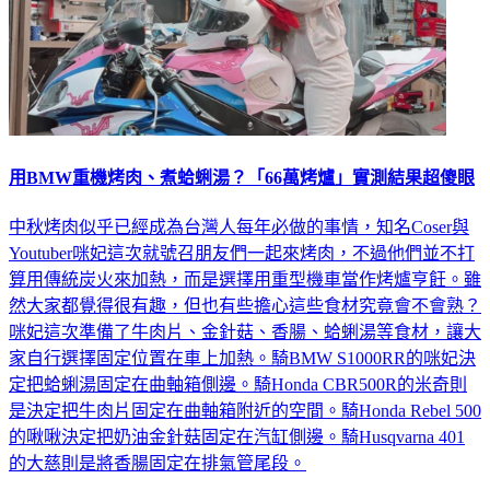
用BMW重機烤肉、煮蛤蜊湯？「66萬烤爐」實測結果超傻眼
中秋烤肉似乎已經成為台灣人每年必做的事情，知名Coser與
Youtuber咪妃這次就號召朋友們一起來烤肉，不過他們並不打
算用傳統炭火來加熱，而是選擇用重型機車當作烤爐亨飪。雖
然大家都覺得很有趣，但也有些擔心這些食材究竟會不會熟？
咪妃這次準備了牛肉片、金針菇、香腸、蛤蜊湯等食材，讓大
家自行選擇固定位置在車上加熱。騎BMW S1000RR的咪妃決
定把蛤蜊湯固定在曲軸箱側邊。騎Honda CBR500R的米奇則
是決定把牛肉片固定在曲軸箱附近的空間。騎Honda Rebel 500
的啾啾決定把奶油金針菇固定在汽缸側邊。騎Husqvarna 401
的大慈則是將香腸固定在排氣管尾段。
汽車