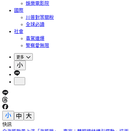
娛樂電影院
國際
川普對等關稅
全球必讀
社會
毒駕連爆
警察愛無限
更多
快訊