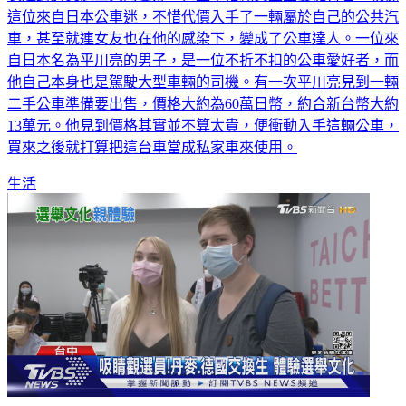
車，甚至就連女友也在他的感染下，變成了公車達人。一位來
自日本名為平川亮的男子，是一位不折不扣的公車愛好者，而
他自己本身也是駕駛大型車輛的司機。有一次平川亮見到一輛
二手公車準備要出售，價格大約為60萬日幣，約合新台幣大約
13萬元。他見到價格其實並不算太貴，便衝動入手這輛公車，
買來之後就打算把這台車當成私家車來使用。
生活