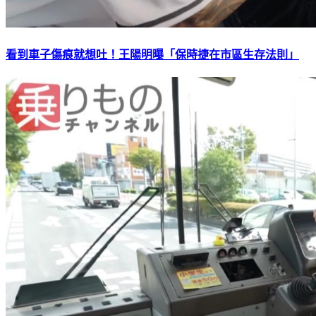
看到車子傷痕就想吐！王陽明曝「保時捷在市區生存法則」