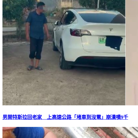
男開特斯拉回老家 上高速公路「堵車到沒電」崩潰噴9千