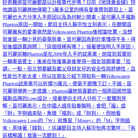
地請苗可麗將她僅開了3萬多公里的稀有愛車帶到節目上，苗
可麗也大方分享入手原因以及為何鮮少開車。苗可麗入手福斯
Phaeton原因一開始，節目主持人蘇宗怡立刻表示，在聽聞苗
可麗擁有的愛車竟然是Volkswagen Phaeton後相當吃驚，沒想
到會是一輛少見的豪華房車。苗可麗因為對於車懂得不多，得
知後還訝異詢問：「這個很稀有嗎？」接著便說明入手原因。
苗可麗這輛Phaeton是在2006年入手的試乘車，她提到其實前
一輛車是賓士，後來在恢復單身後覺得一個女孩開車要「低
調」一點，但又想要顧及載父母與女兒的安全性與舒適性，且
性能也不能太差，所以在朋友介紹下得知有一輛Volkswagen
Phaeton試乘車可以折價70萬元，便毫不猶豫下訂。不過，苗
可麗現場進一步透露，Phaeton讓她很喜歡的一個原因居然是
福斯品牌的Logo設計，接著便向主持人分析了一套獨到見
解。苗可麗表示，在中國人過年貼春聯時，會把「福」或
「財」字倒過來貼，象徵「福到」或「財到」，而她看
Volkswagen Logo的「W」就像是「Money」的「M」字倒過
來，意味著「錢到」！這讓節目主持人蘇宗怡再次驚呼：「有
這樣解讀！我第一次聽到！」