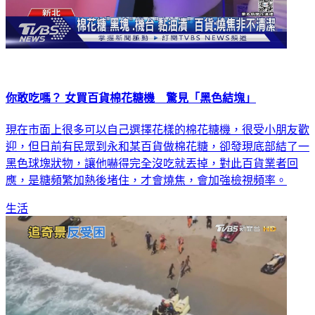
你敢吃嗎？ 女買百貨棉花糖機 驚見「黑色結塊」
現在市面上很多可以自己選擇花樣的棉花糖機，很受小朋友歡
迎，但日前有民眾到永和某百貨做棉花糖，卻發現底部結了一
黑色球塊狀物，讓他嚇得完全沒吃就丟掉，對此百貨業者回
應，是糖頻繁加熱後堵住，才會燒焦，會加強檢視頻率。
生活