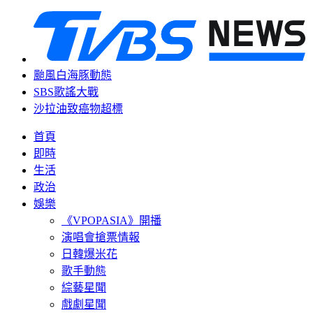
颱風白海豚動態
SBS歌謠大戰
沙拉油致癌物超標
首頁
即時
生活
政治
娛樂
《VPOPASIA》開播
演唱會搶票情報
日韓爆米花
歌手動態
綜藝星聞
戲劇星聞