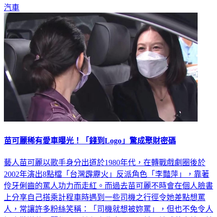
苗可麗稀有愛車曝光！「錢到Logo」驚成聚財密碼
藝人苗可麗以歌手身分出道於1980年代，在轉戰戲劇圈後於
2002年演出8點檔「台灣霹靂火」反派角色「李豔萍」，靠著
伶牙俐齒的罵人功力而走紅。而過去苗可麗不時會在個人臉書
上分享自己搭乘計程車時遇到一些司機之行徑令她差點想罵
人，常讓許多粉絲笑稱：「司機就想被妳罵」，但也不免令人
好奇難道苗可麗都是以計程車代步嗎？日前《地球黃金線》特