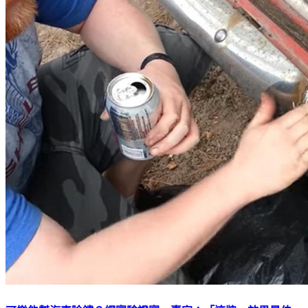
可樂能幫汽車除鏽？網實驗證實 專家：「這牌」效果最佳