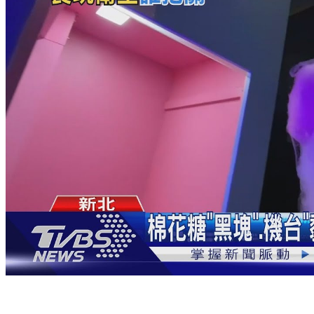
你敢吃嗎？ 女買百貨棉花糖機 驚見「黑色結塊」