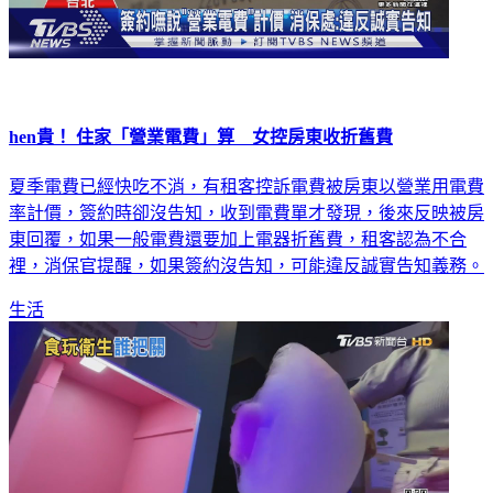
hen貴！ 住家「營業電費」算 女控房東收折舊費
夏季電費已經快吃不消，有租客控訴電費被房東以營業用電費
率計價，簽約時卻沒告知，收到電費單才發現，後來反映被房
東回覆，如果一般電費還要加上電器折舊費，租客認為不合
裡，消保官提醒，如果簽約沒告知，可能違反誠實告知義務。
生活