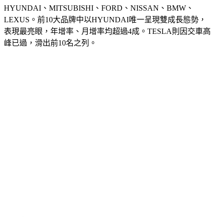
LEXUS。前10大品牌中以HYUNDAI唯一呈現雙成長態勢，
表現最亮眼，年增率、月增率均超過4成。TESLA則因交車高
峰已過，滑出前10名之列。
南陽實業HYUNDAI在9月新車掛牌數為1719輛，以國產車黑