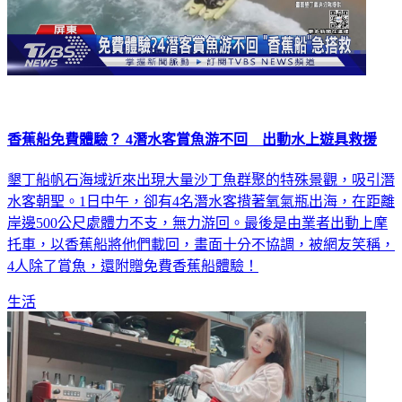
香蕉船免費體驗？ 4潛水客賞魚游不回 出動水上遊具救援
墾丁船帆石海域近來出現大量沙丁魚群聚的特殊景觀，吸引潛
水客朝聖。1日中午，卻有4名潛水客揹著氧氣瓶出海，在距離
岸邊500公尺處體力不支，無力游回。最後是由業者出動上摩
托車，以香蕉船將他們載回，畫面十分不協調，被網友笑稱，
4人除了賞魚，還附贈免費香蕉船體驗！
生活