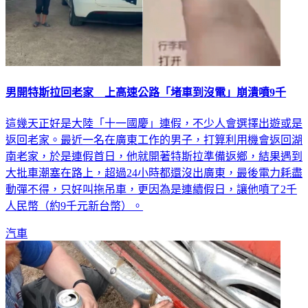
男開特斯拉回老家 上高速公路「堵車到沒電」崩潰噴9千
這幾天正好是大陸「十一國慶」連假，不少人會選擇出遊或是
返回老家。最近一名在廣東工作的男子，打算利用機會返回湖
南老家，於是連假首日，他就開著特斯拉準備返鄉，結果遇到
大批車潮塞在路上，超過24小時都還沒出廣東，最後電力耗盡
動彈不得，只好叫拖吊車，更因為是連續假日，讓他噴了2千
人民幣（約9千元新台幣）。
汽車