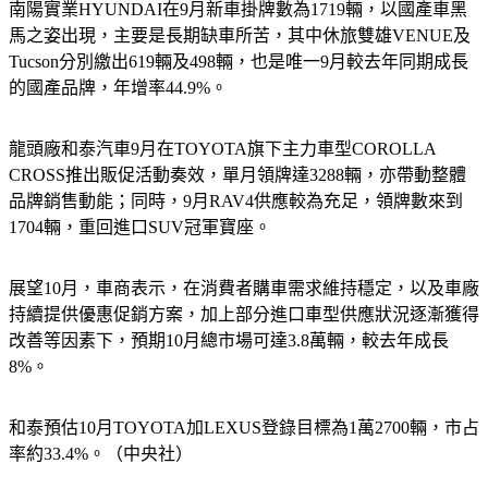
馬之姿出現，主要是長期缺車所苦，其中休旅雙雄VENUE及
Tucson分別繳出619輛及498輛，也是唯一9月較去年同期成長
的國產品牌，年增率44.9%。
龍頭廠和泰汽車9月在TOYOTA旗下主力車型COROLLA 
CROSS推出販促活動奏效，單月領牌達3288輛，亦帶動整體
品牌銷售動能；同時，9月RAV4供應較為充足，領牌數來到
1704輛，重回進口SUV冠軍寶座。
展望10月，車商表示，在消費者購車需求維持穩定，以及車廠
持續提供優惠促銷方案，加上部分進口車型供應狀況逐漸獲得
改善等因素下，預期10月總市場可達3.8萬輛，較去年成長
8%。
和泰預估10月TOYOTA加LEXUS登錄目標為1萬2700輛，市占
率約33.4%。（中央社）