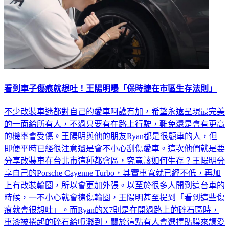
看到車子傷痕就想吐！王陽明曝「保時捷在市區生存法則」
不少改裝車迷都對自己的愛車呵護有加，希望永遠呈現最完美
的一面給所有人，不過只要有在路上行駛，難免還是會有更高
的機率會受傷。王陽明與他的朋友Ryan都是很顧車的人，但
即便平時已經很注意還是會不小心刮傷愛車。這次他們就是要
分享改裝車在台北市這種都會區，究竟該如何生存？王陽明分
享自己的Porsche Cayenne Turbo，其實車寬就已經不低，再加
上有改裝輪圈，所以會更加外張。以至於很多人開到這台車的
時候，一不小心就會擦傷輪圈，王陽明甚至提到「看到這些傷
痕就會很想吐」。而Ryan的X7則是在開過路上的碎石區時，
車漆被捲起的碎石給噴濺到，關於這點有人會選擇貼膜來讓愛
車多一層防護。另外X7的車頭也有明顯擦傷，而這是在狹窄