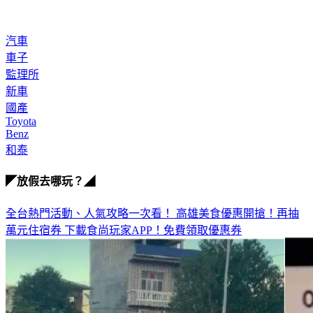
汽車
車子
監理所
新車
國產
Toyota
Benz
和泰
◤放假去哪玩？◢
全台熱門活動、人氣攻略一次看！
高雄美食優惠開搶！再抽
萬元住宿券
下載食尚玩家APP！免費領取優惠券