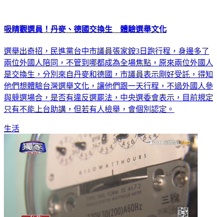
吸睛觀選員！丹麥、德國交換生 體驗選舉文化
選舉出奇招，民進黨台中市議員張家銨3日跑行程，身邊多了
兩位外國人陪同，不管到哪都成為全場焦點，原來兩位外國人
是交換生，分別來自丹麥和德國，市議員表示剛好受託，得知
他們想體驗台灣選舉文化，讓他們跟一天行程，不過外國人參
與競選場合，是否有違反選罷法，中央選委會表示，目前規定
只有不能上台助講，但若有人檢舉，會個別認定。
生活