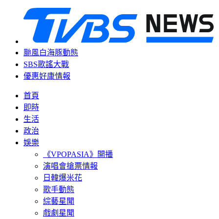
颱風白海豚動態
SBS歌謠大戰
優惠好康情報
首頁
即時
生活
政治
娛樂
《VPOPASIA》開播
演唱會搶票情報
日韓爆米花
歌手動態
綜藝星聞
戲劇星聞