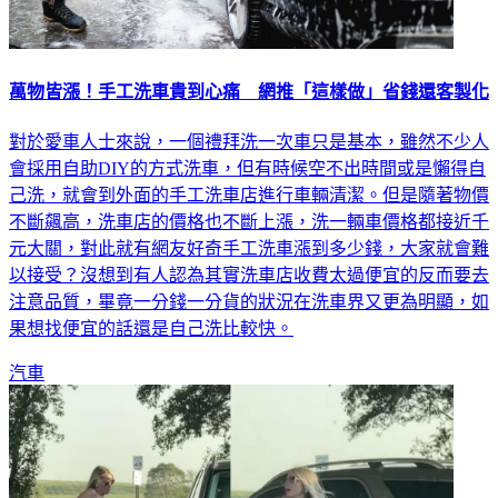
萬物皆漲！手工洗車貴到心痛 網推「這樣做」省錢還客製化
對於愛車人士來說，一個禮拜洗一次車只是基本，雖然不少人
會採用自助DIY的方式洗車，但有時候空不出時間或是懶得自
己洗，就會到外面的手工洗車店進行車輛清潔。但是隨著物價
不斷飆高，洗車店的價格也不斷上漲，洗一輛車價格都接近千
元大關，對此就有網友好奇手工洗車漲到多少錢，大家就會難
以接受？沒想到有人認為其實洗車店收費太過便宜的反而要去
注意品質，畢竟一分錢一分貨的狀況在洗車界又更為明顯，如
果想找便宜的話還是自己洗比較快。
汽車