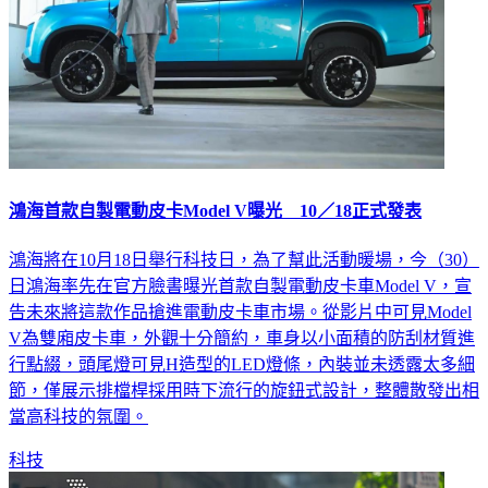
鴻海首款自製電動皮卡Model V曝光 10／18正式發表
鴻海將在10月18日舉行科技日，為了幫此活動暖場，今（30）
日鴻海率先在官方臉書曝光首款自製電動皮卡車Model V，宣
告未來將這款作品搶進電動皮卡車市場。從影片中可見Model
V為雙廂皮卡車，外觀十分簡約，車身以小面積的防刮材質進
行點綴，頭尾燈可見H造型的LED燈條，內裝並未透露太多細
節，僅展示排檔桿採用時下流行的旋鈕式設計，整體散發出相
當高科技的氛圍。
科技