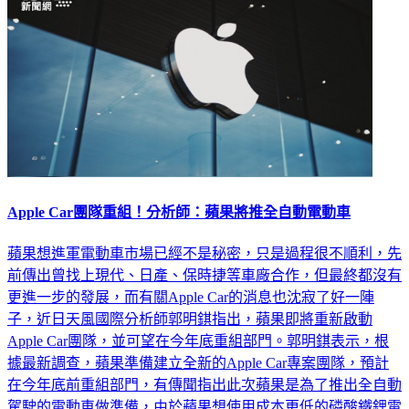
Apple Car團隊重組！分析師：蘋果將推全自動電動車
蘋果想進軍電動車市場已經不是秘密，只是過程很不順利，先
前傳出曾找上現代、日產、保時捷等車廠合作，但最終都沒有
更進一步的發展，而有關Apple Car的消息也沈寂了好一陣
子，近日天風國際分析師郭明錤指出，蘋果即將重新啟動
Apple Car團隊，並可望在今年底重組部門。郭明錤表示，根
據最新調查，蘋果準備建立全新的Apple Car專案團隊，預計
在今年底前重組部門，有傳聞指出此次蘋果是為了推出全自動