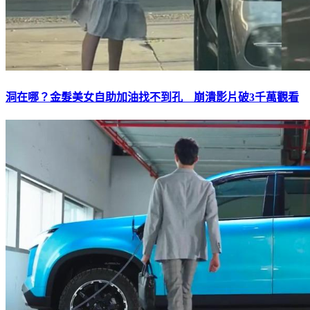
洞在哪？金髮美女自助加油找不到孔 崩潰影片破3千萬觀看