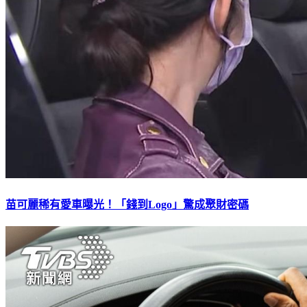
苗可麗稀有愛車曝光！「錢到Logo」驚成聚財密碼