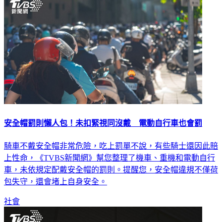
安全帽罰則懶人包！未扣緊視同沒戴 電動自行車也會罰
騎車不戴安全帽非常危險，吃上罰單不說，有些騎士還因此賠
上性命，《TVBS新聞網》幫您整理了機車、重機和電動自行
車，未依規定配戴安全帽的罰則。提醒您，安全帽違規不僅荷
包失守，還會堵上自身安全。
社會