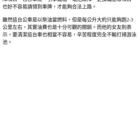
障項目，包含車燈、引擎漏油、電池故障、更換輪胎等項目，
也好不容易請領到車牌，才能夠合法上路。
雖然這台公車是以柴油當燃料，但是每公升大約只能夠跑2-3
公里左右，其實油費也是十分可觀的開銷。而他的女友則表
示，要清潔這台車也相當不容易，辛苦程度完全不輸打掃游泳
池。