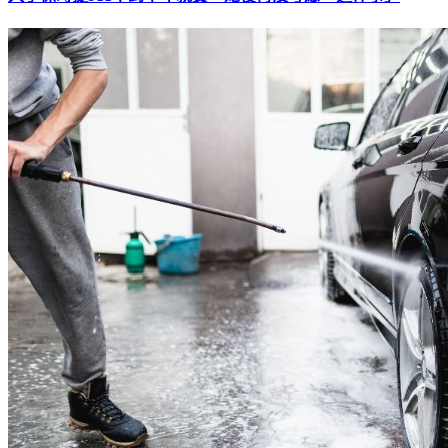
入手保時捷911不到半年就賣 她後悔沒考慮「這件事」