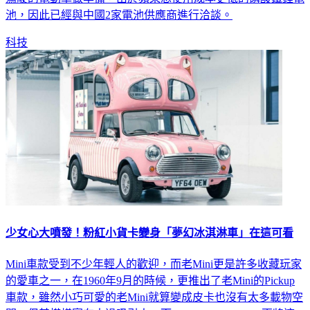
駕駛的電動車做準備，由於蘋果想使用成本更低的磷酸鐵鋰電
池，因此已經與中國2家電池供應商進行洽談。
科技
少女心大噴發！粉紅小貨卡變身「夢幻冰淇淋車」在這可看
Mini車款受到不少年輕人的歡迎，而老Mini更是許多收藏玩家
的愛車之一，在1960年9月的時候，更推出了老Mini的Pickup