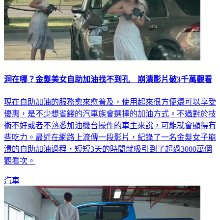
洞在哪？金髮美女自助加油找不到孔 崩潰影片破3千萬觀看
現在自助加油的服務愈來愈普及，使用起來很方便還可以享受
優惠，是不少想省錢的汽車族會選擇的加油方式。不過對於技
術不好或者不熟悉加油機台操作的車主來說，可能就會顯得有
些吃力。最近在網路上流傳一段影片，紀錄了一名金髮女子崩
潰的自助加油過程，短短3天的時間就吸引到了超過3000萬個
觀看次。
汽車