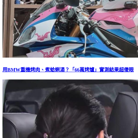
用BMW重機烤肉、煮蛤蜊湯？「66萬烤爐」實測結果超傻眼