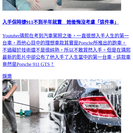
入手保時捷911不到半年就賣 她後悔沒考慮「這件事」
Youtuber瑀熙在考到汽車駕照之後，一直很想入手人生的第一
台車，而他心目中的理想車款其實是Porsche所推出的跑車，
不過礙於技術還不是很純熟，所以不敢貿然入手。但是在瑀熙
最新的影片中卻公布了他入手了人生當中的第一台車，這款車
竟然是Porsche 911 GTS！
娛樂