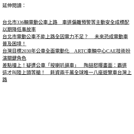
以輪流開車，幫彼此分擔辛勞。
延伸閱讀：
台北市336輛電動公車上路　車道偏離預警等主動安全成標配
以期降低事故率
台北市電動公車不能上路全因電力不足？ 　未來恐成電動車
普及困境！
台灣目標2030年公車全面電動化　ARTC車輛中心CAE技術扮
演關鍵角色
差點撞上！疑遭公車「按喇叭逼車」　陶喆怒曝畫面：霸道
這才叫陸上頭等艙！　耗資兩千萬全球唯一八座遊覽車台灣上
路