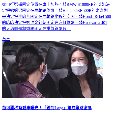
咪妃這次準備了牛肉片、金針菇、香腸、蛤蜊湯等食材，讓大
家自行選擇固定位置在車上加熱。騎BMW S1000RR的咪妃決
定把蛤蜊湯固定在曲軸箱側邊。騎Honda CBR500R的米奇則
是決定把牛肉片固定在曲軸箱附近的空間。騎Honda Rebel 500
的啾啾決定把奶油金針菇固定在汽缸側邊。騎Husqvarna 401
的大慈則是將香腸固定在排氣管尾段。
汽車