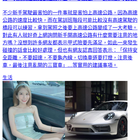
第一次開高速公路該注意什麼？ 網友籲：「這保險」先買好
不少新手駕駛最害怕的一件事就是害怕上高速公路，因為高速
公路的速度比較快，而在駕訓班階段可能比較沒有高速駕駛的
橋段可以練習，拿到駕照之後要上高速公路變成了一大考驗。
對此有人就好奇上網詢問新手開高速公路有什麼需要注意的地
方嗎？沒想到許多網友都表示甲式險要先滿足，如此一來發生
碰撞的話會比較好處理，但也有網友認真回答表示：「保持安
全距離，不要超速，不要龜內線，切換車道要打燈，注意後
車，最後注意亂開的三寶車」…等實用的建議事項。
生活