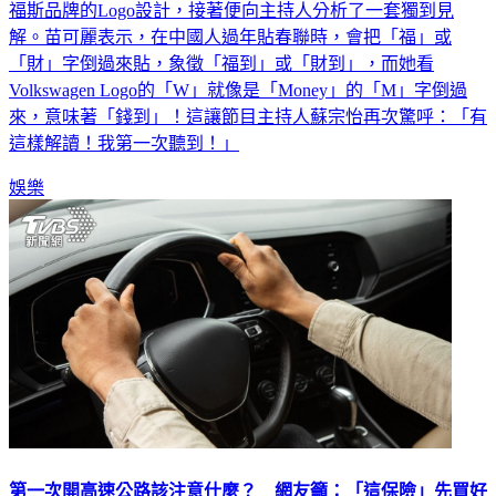
可麗現場進一步透露，Phaeton讓她很喜歡的一個原因居然是
福斯品牌的Logo設計，接著便向主持人分析了一套獨到見
解。苗可麗表示，在中國人過年貼春聯時，會把「福」或
「財」字倒過來貼，象徵「福到」或「財到」，而她看
Volkswagen Logo的「W」就像是「Money」的「M」字倒過
來，意味著「錢到」！這讓節目主持人蘇宗怡再次驚呼：「有
這樣解讀！我第一次聽到！」
娛樂