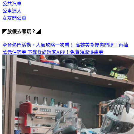
日本公車迷
公共汽車
公車達人
女友開公車
◤放假去哪玩？◢
全台熱門活動、人氣攻略一次看！
高雄美食優惠開搶！再抽
萬元住宿券
下載食尚玩家APP！免費領取優惠券