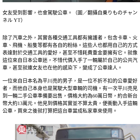
女友受到影響，也會駕駛公車。（圖／翻攝自乗りものチャン
ネル YT）
除了汽車之外，其實各種交通工具都有擁護者，包含卡車、火
車、飛機、船隻等都有各自的粉絲。這些人也都用自己的方式
表達對於交通工具的愛好，甚至不惜耗費重金要擁有它。就像
這位來自日本公車迷，不惜代價入手了一輛屬於自己的公共汽
車，甚至就連女友也在他的感染下，變成了公車達人。
一位來自日本名為平川亮的男子，是一位不折不扣的公車愛好
者，而他自己本身也是駕駛大型車輛的司機。有一次平川亮見
到一輛二手公車準備要出售，價格大約為60萬日幣，約合新台
幣大約13萬元。他見到價格其實並不算太貴，便衝動入手這輛
公車，買來之後就打算把這台車當成私家車來使用。