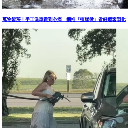
萬物皆漲！手工洗車貴到心痛 網推「這樣做」省錢還客製化