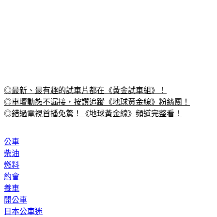
◎最新、最有趣的試車片都在《黃金試車組》！
◎車壇動態不漏接，按讚追蹤《地球黃金線》粉絲團！
◎錯過電視首播免驚！《地球黃金線》頻道完整看！
公車
柴油
燃料
約會
養車
開公車