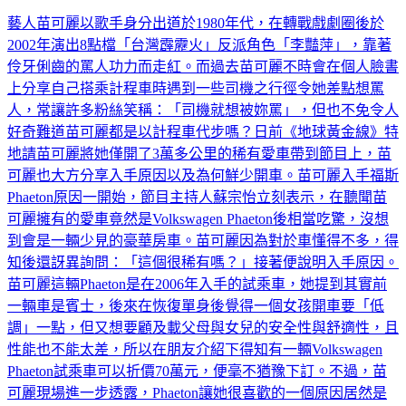
苗可麗稀有愛車曝光！「錢到Logo」驚成聚財密碼
藝人苗可麗以歌手身分出道於1980年代，在轉戰戲劇圈後於
2002年演出8點檔「台灣霹靂火」反派角色「李豔萍」，靠著
伶牙俐齒的罵人功力而走紅。而過去苗可麗不時會在個人臉書
上分享自己搭乘計程車時遇到一些司機之行徑令她差點想罵
人，常讓許多粉絲笑稱：「司機就想被妳罵」，但也不免令人
好奇難道苗可麗都是以計程車代步嗎？日前《地球黃金線》特
地請苗可麗將她僅開了3萬多公里的稀有愛車帶到節目上，苗
可麗也大方分享入手原因以及為何鮮少開車。苗可麗入手福斯
Phaeton原因一開始，節目主持人蘇宗怡立刻表示，在聽聞苗
可麗擁有的愛車竟然是Volkswagen Phaeton後相當吃驚，沒想
到會是一輛少見的豪華房車。苗可麗因為對於車懂得不多，得
知後還訝異詢問：「這個很稀有嗎？」接著便說明入手原因。
苗可麗這輛Phaeton是在2006年入手的試乘車，她提到其實前
一輛車是賓士，後來在恢復單身後覺得一個女孩開車要「低
調」一點，但又想要顧及載父母與女兒的安全性與舒適性，且
性能也不能太差，所以在朋友介紹下得知有一輛Volkswagen
Phaeton試乘車可以折價70萬元，便毫不猶豫下訂。不過，苗