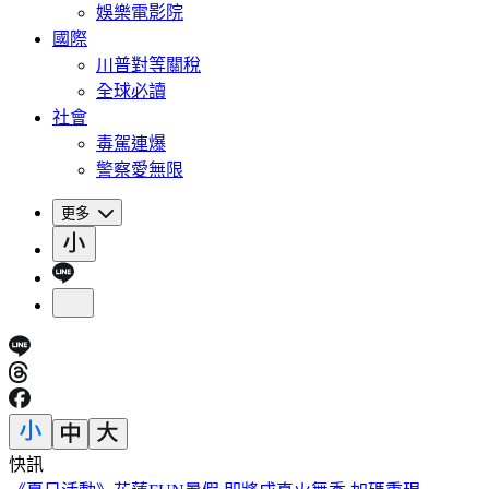
娛樂電影院
國際
川普對等關稅
全球必讀
社會
毒駕連爆
警察愛無限
更多
快訊