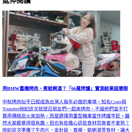
延伸閱讀
用BMW重機烤肉、煮蛤蜊湯？「66萬烤爐」實測結果超傻眼
中秋烤肉似乎已經成為台灣人每年必做的事情，知名Coser與
Youtuber咪妃這次就號召朋友們一起來烤肉，不過他們並不打
算用傳統炭火來加熱，而是選擇用重型機車當作烤爐亨飪。雖
然大家都覺得很有趣，但也有些擔心這些食材究竟會不會熟？