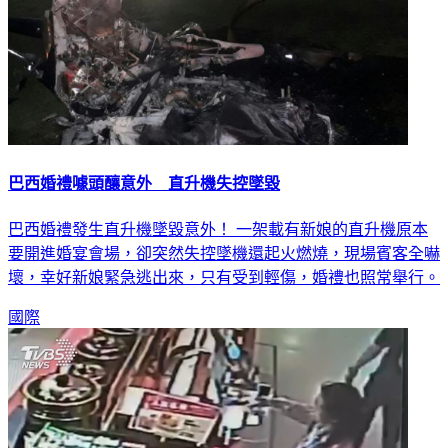
巴西婚禮噱頭釀意外 直升機失控墜毀
巴西婚禮發生直升機墜毀意外！ 一架載有新娘的直升機原本
要開進婚宴會場，卻突然失控墜機還起火燃燒，現場賓客全嚇
壞，幸好新娘緊急逃出來，只有受到輕傷，婚禮也照常舉行。
國際