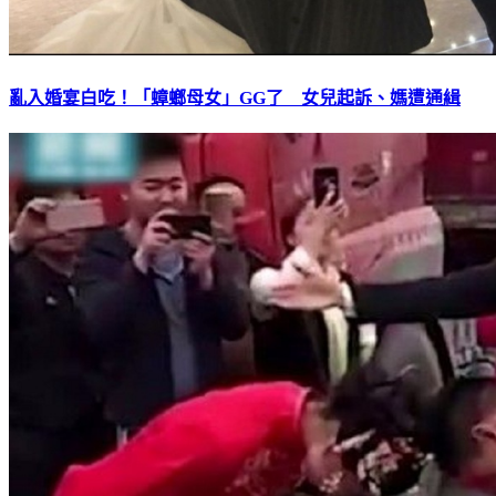
亂入婚宴白吃！「蟑螂母女」GG了 女兒起訴、媽遭通緝