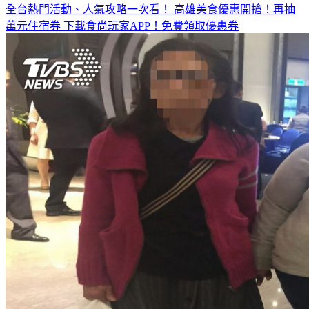
全台熱門活動、人氣攻略一次看！
高雄美食優惠開搶！再抽
萬元住宿券
下載食尚玩家APP！免費領取優惠券