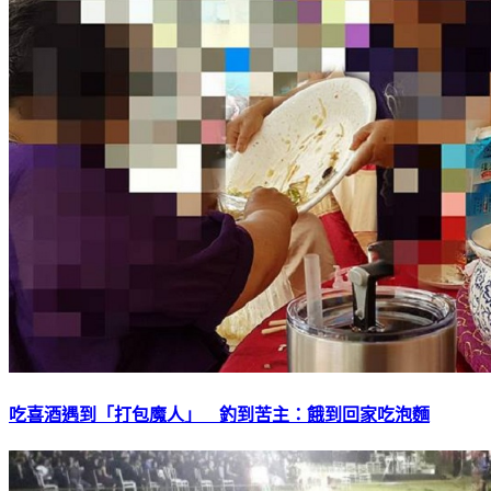
吃喜酒遇到「打包魔人」 釣到苦主：餓到回家吃泡麵