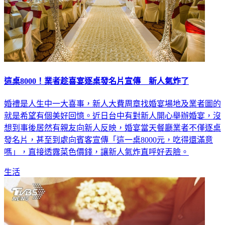
這桌8000！業者趁喜宴逐桌發名片宣傳 新人氣炸了
婚禮是人生中一大喜事，新人大費周章找婚宴場地及業者圖的
就是希望有個美好回憶。近日台中有對新人開心舉辦婚宴，沒
想到事後居然有親友向新人反映，婚宴當天餐廳業者不僅逐桌
發名片，甚至到處向賓客宣傳「這一桌8000元，吃得還滿意
嗎」，直接透露菜色價錢，讓新人氣炸直呼好丟臉。
生活