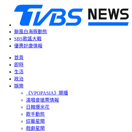
颱風白海豚動態
SBS歌謠大戰
優惠好康情報
首頁
即時
生活
政治
娛樂
《VPOPASIA》開播
演唱會搶票情報
日韓爆米花
歌手動態
綜藝星聞
戲劇星聞