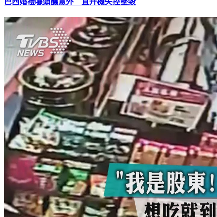
巴西婚禮噱頭釀意外 直升機失控墜毀