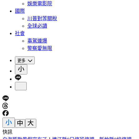
娛樂電影院
國際
川普對等關稅
全球必讀
社會
毒駕連爆
警察愛無限
更多
快訊