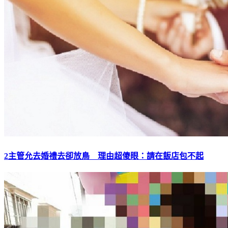
2主管允去婚禮去卻放鳥 理由超傻眼：請在飯店包不起