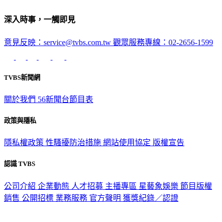
深入時事，一觸即見
意見反映：service@tvbs.com.tw
觀眾服務專線：02-2656-1599
TVBS新聞網
關於我們
56新聞台節目表
政策與隱私
隱私權政策
性騷擾防治措施
網站使用協定
版權宣告
認識 TVBS
公司介紹
企業動態
人才招募
主播專區
星藝象娛樂
節目版權
銷售
公開招標
業務服務
官方聲明
獲獎紀錄／認證