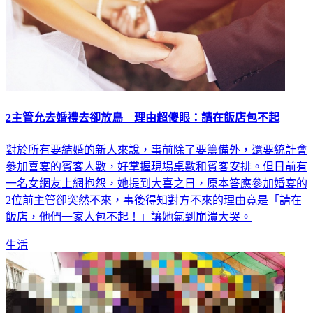
2主管允去婚禮去卻放鳥 理由超傻眼：請在飯店包不起
對於所有要結婚的新人來說，事前除了要籌備外，還要統計會
參加喜宴的賓客人數，好掌握現場桌數和賓客安排。但日前有
一名女網友上網抱怨，她提到大喜之日，原本答應參加婚宴的
2位前主管卻突然不來，事後得知對方不來的理由竟是「請在
飯店，他們一家人包不起！」讓她氣到崩潰大哭。
生活