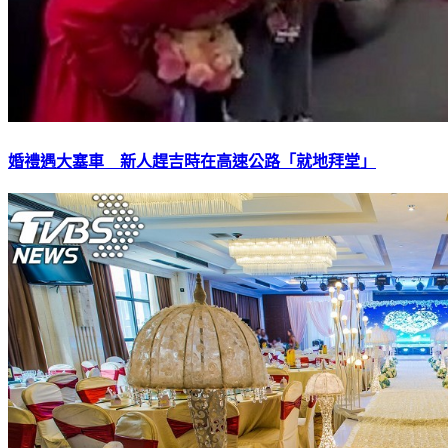
婚禮遇大塞車 新人趕吉時在高速公路「就地拜堂」