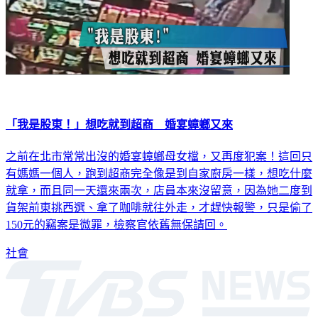
「我是股東！」想吃就到超商 婚宴蟑螂又來
之前在北市常常出沒的婚宴蟑螂母女檔，又再度犯案！這回只
有媽媽一個人，跑到超商完全像是到自家廚房一樣，想吃什麼
就拿，而且同一天還來兩次，店員本來沒留意，因為她二度到
貨架前東挑西選、拿了咖啡就往外走，才趕快報警，只是偷了
150元的竊案是微罪，檢察官依舊無保請回。
社會