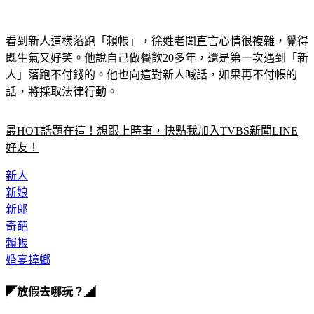
看到新人這樣落跑「賴帳」，徐姓老闆直言心情很複雜，覺得
既生氣又好笑。他說自己做餐飲20多年，還是第一次遇到「新
人」落跑不付錢的。
他也向這對新人喊話，如果再不付帳的
話，將採取法律行動。
最HOT話題在這！想跟上時事，快點我加入TVBS新聞LINE
好友！
新人
新娘
新郎
奇葩
賴帳
婚宴蟑螂
◤放假去哪玩？◢