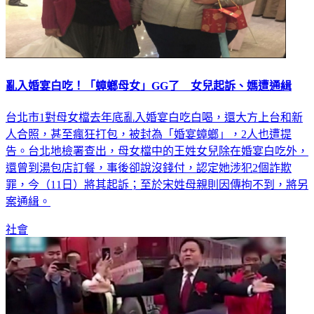
亂入婚宴白吃！「蟑螂母女」GG了 女兒起訴、媽遭通緝
台北市1對母女檔去年底亂入婚宴白吃白喝，還大方上台和新
人合照，甚至瘋狂打包，被封為「婚宴蟑螂」，2人也遭提
告。台北地檢署查出，母女檔中的王姓女兒除在婚宴白吃外，
還曾到湯包店訂餐，事後卻說沒錢付，認定她涉犯2個詐欺
罪，今（11日）將其起訴；至於宋姓母親則因傳拘不到，將另
案通緝。
社會