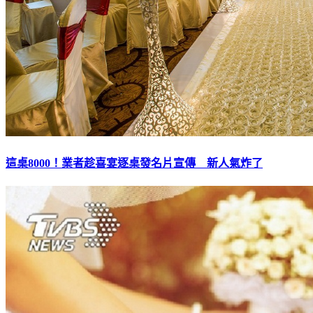
這桌8000！業者趁喜宴逐桌發名片宣傳 新人氣炸了