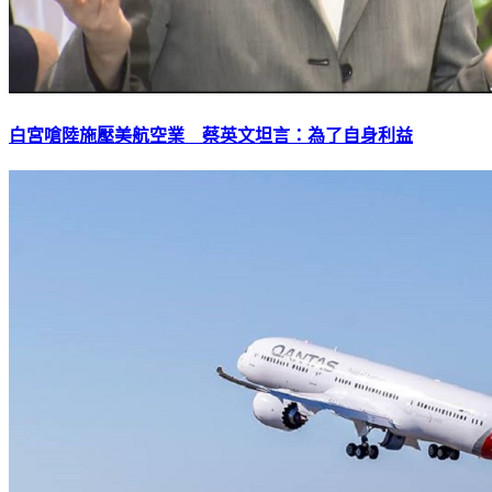
白宮嗆陸施壓美航空業 蔡英文坦言：為了自身利益