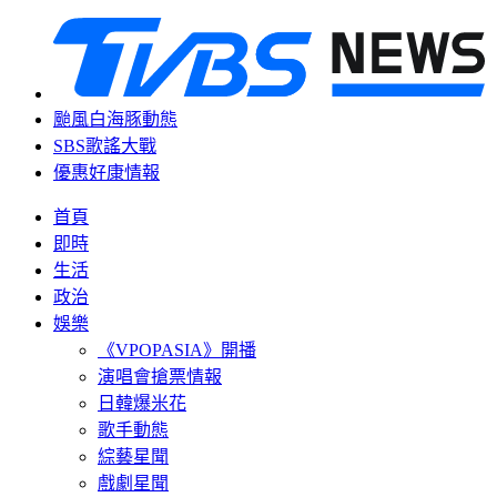
颱風白海豚動態
SBS歌謠大戰
優惠好康情報
首頁
即時
生活
政治
娛樂
《VPOPASIA》開播
演唱會搶票情報
日韓爆米花
歌手動態
綜藝星聞
戲劇星聞