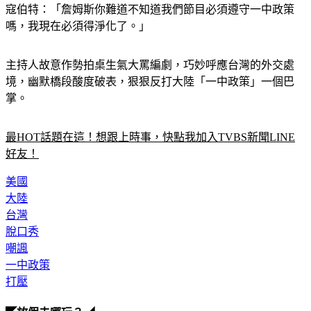
寇伯特：「詹姆斯你難道不知道我們節目必須遵守一中政策
嗎，我現在必須得淨化了。」
主持人故意作勢拍桌生氣大罵編劇，巧妙呼應台灣的外交處
境，幽默橋段酸度破表，狠狠反打大陸「一中政策」一個巴
掌。
最HOT話題在這！想跟上時事，快點我加入TVBS新聞LINE
好友！
美國
大陸
台灣
脫口秀
嘲諷
一中政策
打壓