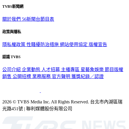
TVBS新聞網
關於我們
56新聞台節目表
政策與隱私
隱私權政策
性騷擾防治措施
網站使用協定
版權宣告
認識 TVBS
公司介紹
企業動態
人才招募
主播專區
星藝象娛樂
節目版權
銷售
公開招標
業務服務
官方聲明
獲獎紀錄／認證
2026 © TVBS Media Inc. All Rights Reserved. 台北市內湖區瑞
光路451號 | 聯利媒體股份有限公司