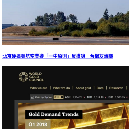
北京硬逼美航空業遵「一中原則」反遭嗆 台網友熱議