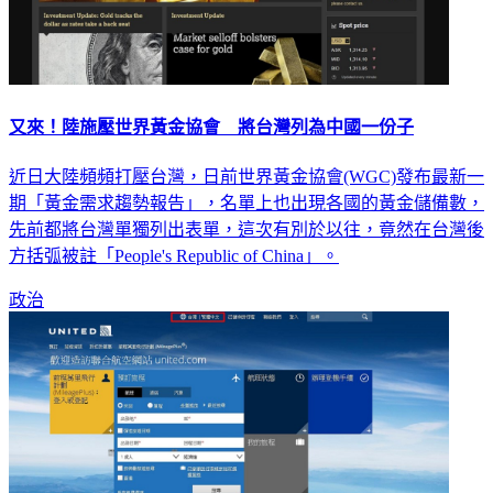
又來！陸施壓世界黃金協會 將台灣列為中國一份子
近日大陸頻頻打壓台灣，日前世界黃金協會(WGC)發布最新一
期「黃金需求趨勢報告」，名單上也出現各國的黃金儲備數，
先前都將台灣單獨列出表單，這次有別於以往，竟然在台灣後
方括弧被註「People's Republic of China」。
政治