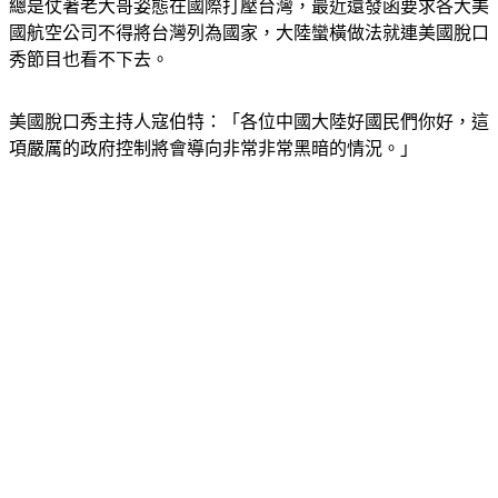
總是仗著老大哥姿態在國際打壓台灣，最近還發函要求各大美
國航空公司不得將台灣列為國家，大陸蠻橫做法就連美國脫口
秀節目也看不下去。
美國脫口秀主持人寇伯特：「各位中國大陸好國民們你好，這
項嚴厲的政府控制將會導向非常非常黑暗的情況。」