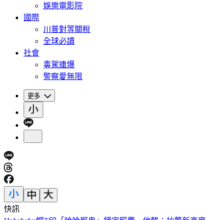
娛樂電影院
國際
川普對等關稅
全球必讀
社會
毒駕連爆
警察愛無限
更多
快訊