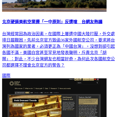
北京硬逼美航空業遵「一中原則」反遭嗆 台網友熱議
台灣經常因為政治因素，在國際上屢遭中國大陸打壓，外交處
境日趨艱困，先前北京官方致函36家外國航空公司，要求將台
灣列為國家的業者，必須更正為「中國台灣」，沒想到卻引起
各國不滿，美國白宮甚至罕見地發表聲明，斥責北京「胡
鬧」：對此，不少台灣網友也相當好奇，為何此次各國航空公
司都選擇不理會北京官方的警告？
國際