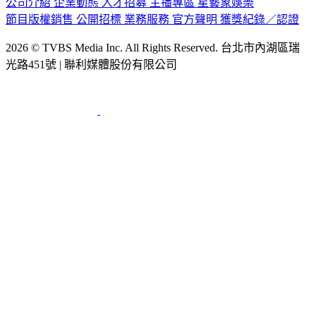
公司介紹
企業動態
人才招募
主播專區
星藝象娛樂
節目版權銷售
公開招標
業務服務
官方聲明
獲獎紀錄／認證
2026 © TVBS Media Inc. All Rights Reserved. 台北市內湖區瑞
光路451號 | 聯利媒體股份有限公司