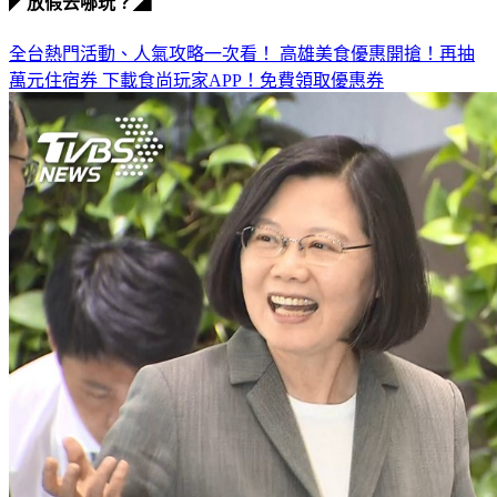
◤放假去哪玩？◢
全台熱門活動、人氣攻略一次看！
高雄美食優惠開搶！再抽
萬元住宿券
下載食尚玩家APP！免費領取優惠券