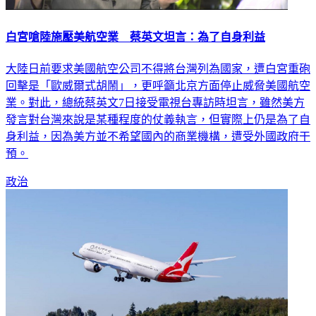
白宮嗆陸施壓美航空業 蔡英文坦言：為了自身利益
大陸日前要求美國航空公司不得將台灣列為國家，遭白宮重砲
回擊是「歐威爾式胡鬧」，更呼籲北京方面停止威脅美國航空
業。對此，總統蔡英文7日接受電視台專訪時坦言，雖然美方
發言對台灣來說是某種程度的仗義執言，但實際上仍是為了自
身利益，因為美方並不希望國內的商業機構，遭受外國政府干
預。
政治