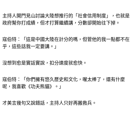
主持人開門見山討論大陸想推行的「社會信用制度」，也就是
政府幫你打成績，但才打算繼續講，分數卻開始往下掉。
寇伯特：「這是中國大陸在計分的嗎，但管他的我一點都不在
乎，這些話我一定要講。」
沒想到愈是實話實說，扣分速度就愈快。
寇伯特：「你們擁有悠久歷史和文化，喔太棒了，還有什麼
呢，我喜歡《功夫熊貓》。」
才美言幾句又說錯話，主持人只好再搬救兵。