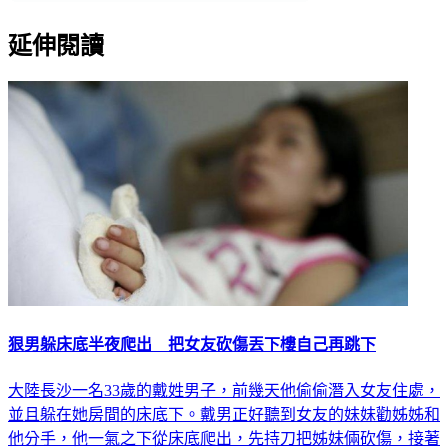
延伸閱讀
狠男躲床底半夜爬出 把女友砍傷丟下樓自己再跳下
大陸長沙一名33歲的戴姓男子，前幾天他偷偷潛入女友住處，
並且躲在她房間的床底下。戴男正好聽到女友的妹妹勸姊姊和
他分手，他一氣之下從床底爬出，先持刀把姊妹倆砍傷，接著