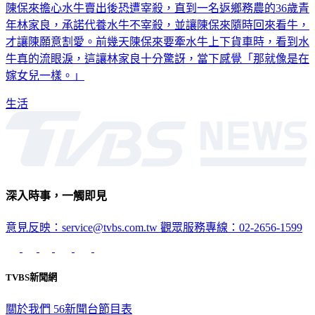
陳保來擔心水牛賣出後恐遭宰殺，直到一名返鄉務農的36歲青
年林家良，承諾代養水牛不宰殺，並讓陳保來隨時回來看牛，
才讓陳願意割愛。前幾天陳保來要牽水牛上下貨車時，看到水
牛真的流眼淚，這讓林家良十分驚訝，當下感覺「那就像是在
嫁女兒一樣。」
生活
深入時事，一觸即見
意見反映：service@tvbs.com.tw
觀眾服務專線：02-2656-1599
TVBS新聞網
關於我們
56新聞台節目表