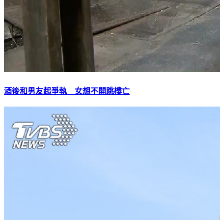
酒後和男友起爭執 女想不開跳樓亡