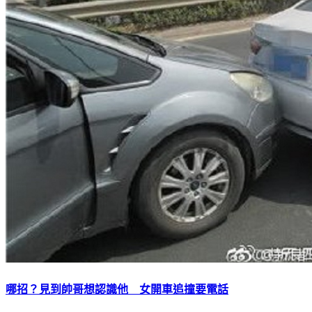
哪招？見到帥哥想認識他 女開車追撞要電話