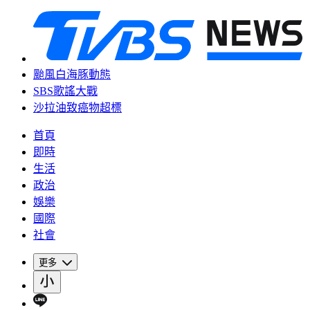
颱風白海豚動態
SBS歌謠大戰
沙拉油致癌物超標
首頁
即時
生活
政治
娛樂
國際
社會
更多