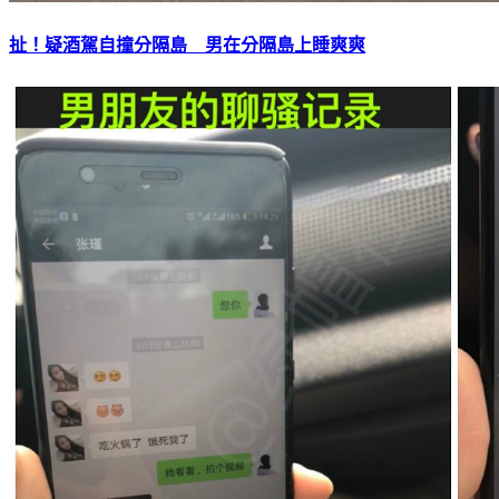
扯！疑酒駕自撞分隔島 男在分隔島上睡爽爽