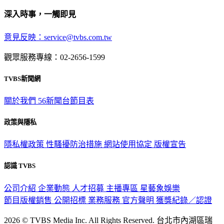
深入時事，一觸即見
意見反映：service@tvbs.com.tw
觀眾服務專線：02-2656-1599
TVBS新聞網
關於我們
56新聞台節目表
政策與隱私
隱私權政策
性騷擾防治措施
網站使用協定
版權宣告
認識 TVBS
公司介紹
企業動態
人才招募
主播專區
星藝象娛樂
節目版權銷售
公開招標
業務服務
官方聲明
獲獎紀錄／認證
2026 © TVBS Media Inc. All Rights Reserved. 台北市內湖區瑞