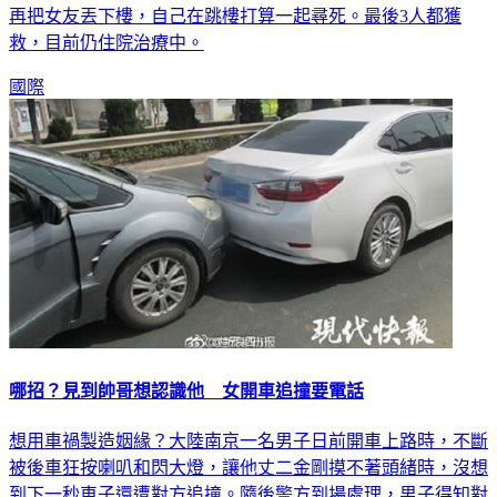
再把女友丟下樓，自己在跳樓打算一起尋死。最後3人都獲
救，目前仍住院治療中。
國際
哪招？見到帥哥想認識他 女開車追撞要電話
想用車禍製造姻緣？大陸南京一名男子日前開車上路時，不斷
被後車狂按喇叭和閃大燈，讓他丈二金剛摸不著頭緒時，沒想
到下一秒車子還遭對方追撞。隨後警方到場處理，男子得知對