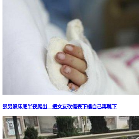
狠男躲床底半夜爬出 把女友砍傷丟下樓自己再跳下