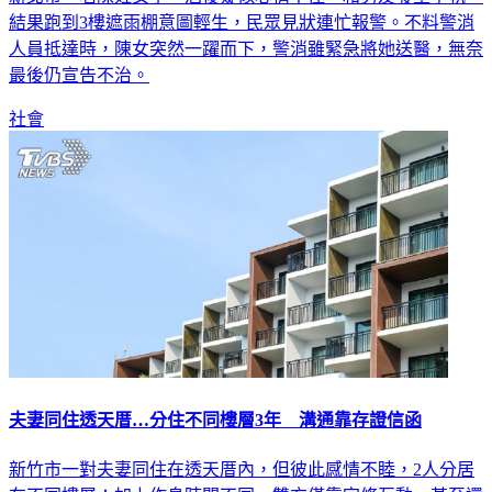
結果跑到3樓遮雨棚意圖輕生，民眾見狀連忙報警。不料警消
人員抵達時，陳女突然一躍而下，警消雖緊急將她送醫，無奈
最後仍宣告不治。
社會
夫妻同住透天厝…分住不同樓層3年 溝通靠存證信函
新竹市一對夫妻同住在透天厝內，但彼此感情不睦，2人分居