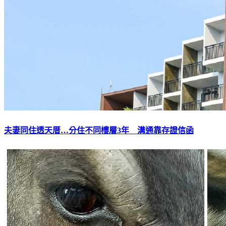
夫妻同住透天厝…分住不同樓層3年 溝通靠存證信函