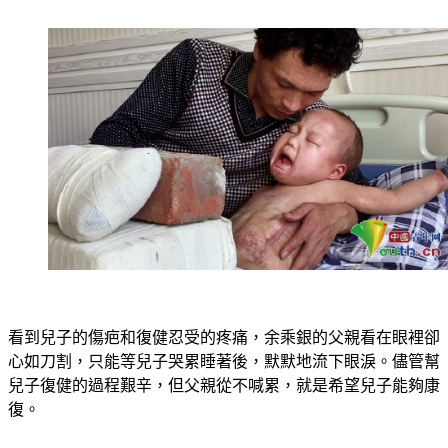
看到兒子的傷疤和復健忍受的疼痛，余乘銀的父親看在眼裡卻
心如刀割，只能等兒子哭累睡著後，默默地流下眼淚。儘管幫
兒子復健的過程艱辛，但父親從不喊累，就是希望兒子能夠康
復。