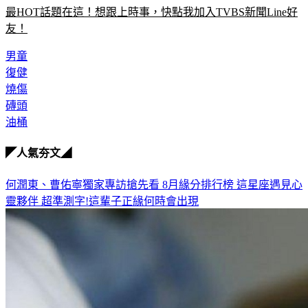
最HOT話題在這！想跟上時事，快點我加入TVBS新聞Line好
友！
男童
復健
燒傷
磚頭
油桶
◤人氣夯文◢
何潤東、曹佑寧獨家專訪搶先看
8月緣分排行榜 這星座遇見心
靈夥伴
超準測字!這輩子正緣何時會出現