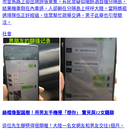
市金馬路上卻出現誇張景象。有民眾疑似喝醉酒自撞分隔島，
結果機車倒在內車道，人卻躺在分隔島上呼呼大睡。當時媽祖
遶境隊伍正好經過，信眾幫忙疏導交通，男子此舉也引發關
注。
社會
綠帽像聖誕樹！用男友手機搜「想你」 驚見與12女騷聊
這位先生腿劈得很開喔！大陸一名女網友和男友交往1個月，