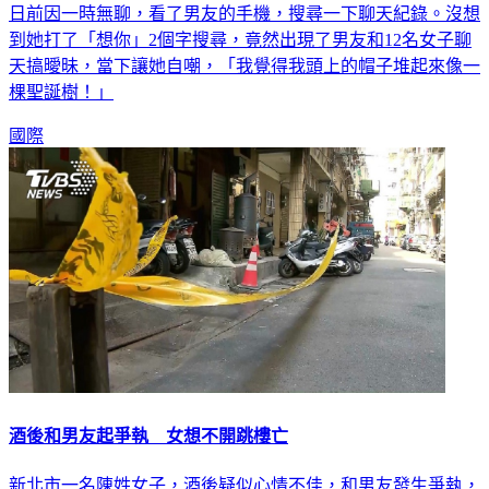
日前因一時無聊，看了男友的手機，搜尋一下聊天紀錄。沒想
到她打了「想你」2個字搜尋，竟然出現了男友和12名女子聊
天搞曖昧，當下讓她自嘲，「我覺得我頭上的帽子堆起來像一
棵聖誕樹！」
國際
酒後和男友起爭執 女想不開跳樓亡
新北市一名陳姓女子，酒後疑似心情不佳，和男友發生爭執，