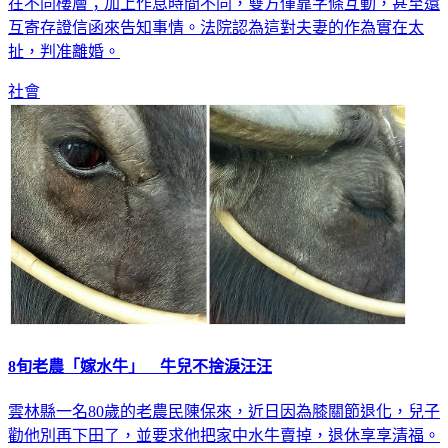
在不同樓層；加上作息時間不同，雙方僅靠字條互動，甚至還
互寄存證信函來告知事情。法院認為這對夫妻的作為實在太
扯，判准離婚。
社會
8旬老農「嫁水牛」 牛兒不捨淚汪汪
雲林縣一名80歲的老農民陳保來，近日因為膝關節退化，兒子
勸他別再下田了，並要求他把家中水牛賣掉，退休享享清福。