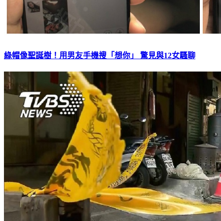
綠帽像聖誕樹！用男友手機搜「想你」 驚見與12女騷聊