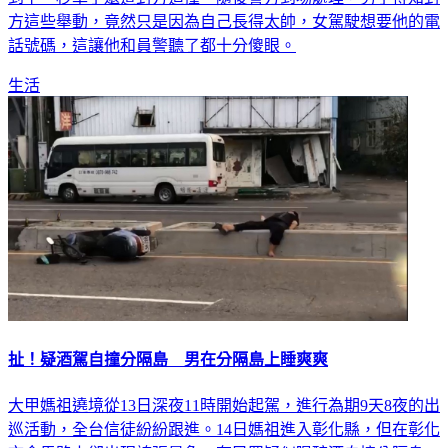
方這些舉動，竟然只是因為自己長得太帥，女駕駛想要他的電
話號碼，這讓他和員警聽了都十分傻眼。
生活
扯！疑酒駕自撞分隔島 男在分隔島上睡爽爽
大甲媽祖遶境從13日深夜11時開始起駕，進行為期9天8夜的出
巡活動，全台信徒紛紛跟進。14日媽祖進入彰化縣，但在彰化