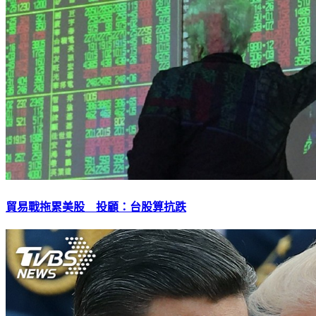
貿易戰拖累美股 投顧：台股算抗跌