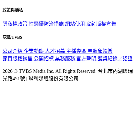
政策與隱私
隱私權政策
性騷擾防治措施
網站使用協定
版權宣告
認識 TVBS
公司介紹
企業動態
人才招募
主播專區
星藝象娛樂
節目版權銷售
公開招標
業務服務
官方聲明
獲獎紀錄／認證
2026 © TVBS Media Inc. All Rights Reserved. 台北市內湖區瑞
光路451號 | 聯利媒體股份有限公司