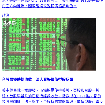
負面方向推進，國際組織很難扮演協調角色。
政治
台股震盪跌幅收斂 法人看好價值型股反彈
美中貿易戰一觸即發，市場擔憂使得美股、亞股和台股一片
綠，台股早盤跌逾百點後緩步收斂，指數撐在10800點，部分
類股黑翻紅。法人指出，台股持續震盪整理，價值型股可望反
彈。