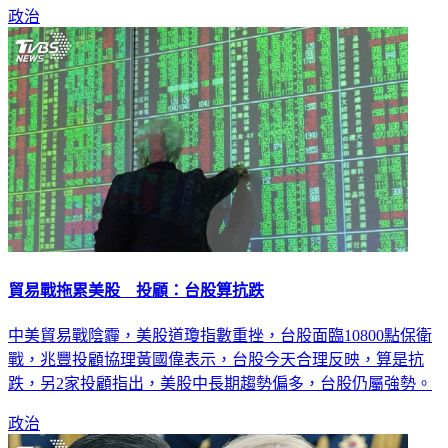
貿易戰拖累美股 投顧：台股算抗跌
中美貿易戰陰霾，美股道瓊指數重挫，台股面臨10800點保衛
戰，兆豐投顧協理黃國偉表示，台股今天合理反映，算是抗
跌，另2家投顧指出，美股中長期趨勢偏多，台股仍屬強勢。
政治