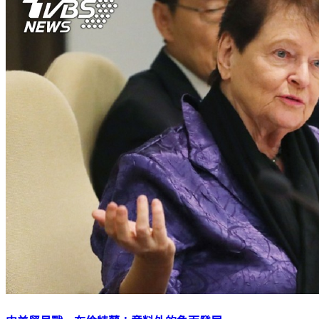
中美貿易戰 布倫特蘭：意料外的負面發展