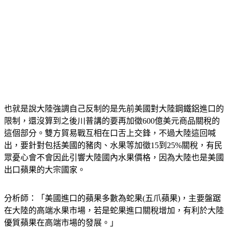
也就是說大陸強調自己反制的是先前美國對大陸鋼鐵鋁進口的
限制，還沒算到之後川普講的要再加徵600億美元商品關稅的
這個部分。雙方貿易戰互相在口舌上交鋒，不過大陸這回喊
出，要針對包括美國的豬肉、水果等加徵15到25%關稅，有民
眾憂心會不會因此引響大陸國內水果價格，因為大陸也是美國
出口蘋果的大宗國家。
分析師：「美國進口的蘋果多數為蛇果(五爪蘋果)，主要盤踞
在大陸的高端水果市場，若是蛇果進口關稅增加，有利於大陸
優質蘋果在高端市場的發展。」