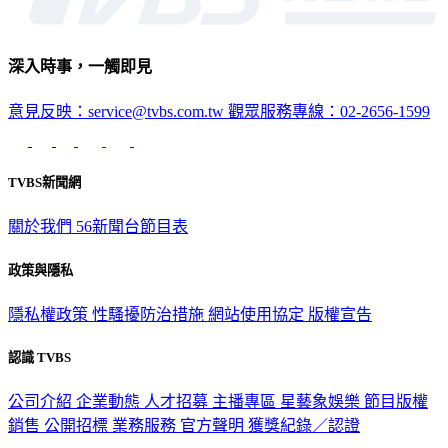
深入時事，一觸即見
意見反映：service@tvbs.com.tw
觀眾服務專線：02-2656-1599
TVBS新聞網
關於我們
56新聞台節目表
政策與隱私
隱私權政策
性騷擾防治措施
網站使用協定
版權宣告
認識 TVBS
公司介紹
企業動態
人才招募
主播專區
星藝象娛樂
節目版權
銷售
公開招標
業務服務
官方聲明
獲獎紀錄／認證