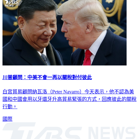
川普顧問：中美不會一再以關稅對付彼此
白宮貿易顧問納瓦洛（Peter Navarro）今天表示，他不認為美
國和中國會用以牙還牙升高貿易緊張的方式，回應彼此的關稅
行動。
國際