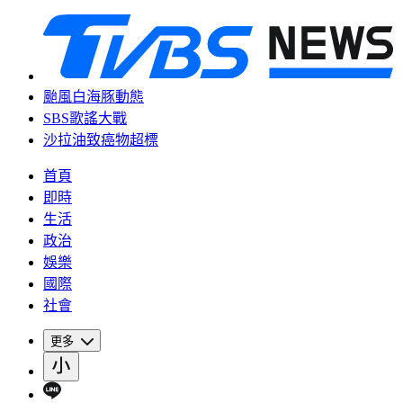
颱風白海豚動態
SBS歌謠大戰
沙拉油致癌物超標
首頁
即時
生活
政治
娛樂
國際
社會
更多