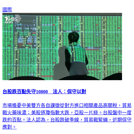
國際
台股跌百點失守10800 法人：保守以對
市場擔憂中美雙方各自課徵從對方進口相關產品高關稅，貿易
戰火藥味濃；美股道瓊指數大跌，亞股一片綠。台股盤中一度
跌約百點。法人認為，台股跌破季線，貿易戰緊繃，近期保守
應對。
政治