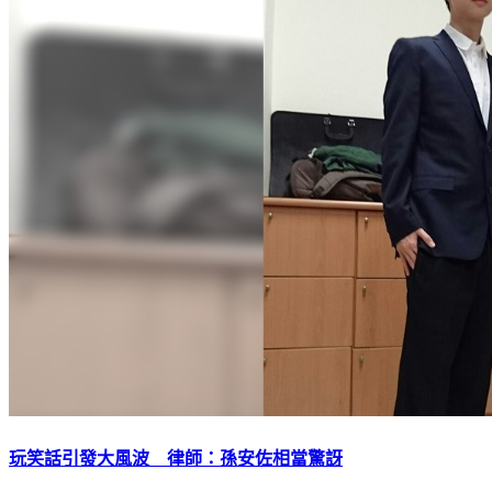
玩笑話引發大風波 律師：孫安佐相當驚訝