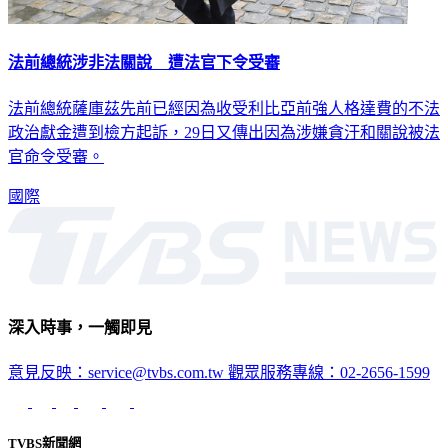
法前總統涉非法關說 遭法官下令受審
法前總統薩庫茲先前已經因為收受利比亞前強人格達費的不法
政治獻金遭到檢方起訴，29日又傳出因為涉嫌貪汙和關說被法
官命令受審。
國際
深入時事，一觸即見
意見反映：service@tvbs.com.tw
觀眾服務專線：02-2656-1599
TVBS新聞網