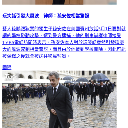
玩笑話引發大風波 律師：孫安佐相當驚訝
藝人孫鵬跟狄鶯的獨生子孫安佐在美國賓州放話5月1日要對就
讀的學校發動攻擊，遭到警方逮捕，他的刑事辯護律師接受
TVBS電話訪問時表示，孫安佐本人對於玩笑話竟然引發這麼
大的風波感到相當驚訝，而且由於他遭到學校開除，因此可能
被保釋之後就會被送往移民監獄。
國際