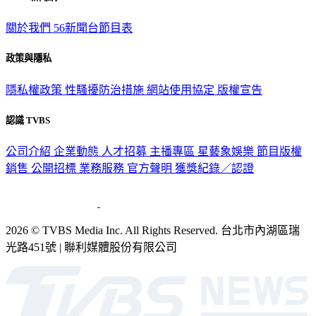
關於我們
56新聞台節目表
政策與隱私
隱私權政策
性騷擾防治措施
網站使用協定
版權宣告
認識 TVBS
公司介紹
企業動態
人才招募
主播專區
星藝象娛樂
節目版權
銷售
公開招標
業務服務
官方聲明
獲獎紀錄／認證
2026 © TVBS Media Inc. All Rights Reserved. 台北市內湖區瑞
光路451號 | 聯利媒體股份有限公司