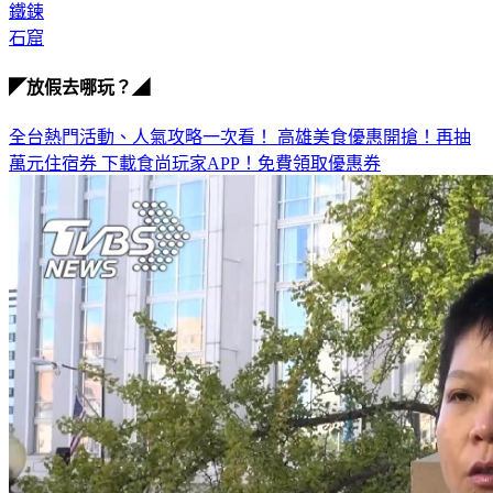
鐵鍊
石窟
◤放假去哪玩？◢
全台熱門活動、人氣攻略一次看！
高雄美食優惠開搶！再抽
萬元住宿券
下載食尚玩家APP！免費領取優惠券