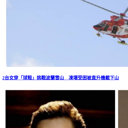
2台女穿「球鞋」挑戰波蘭雪山 凍壞受困被直升機載下山