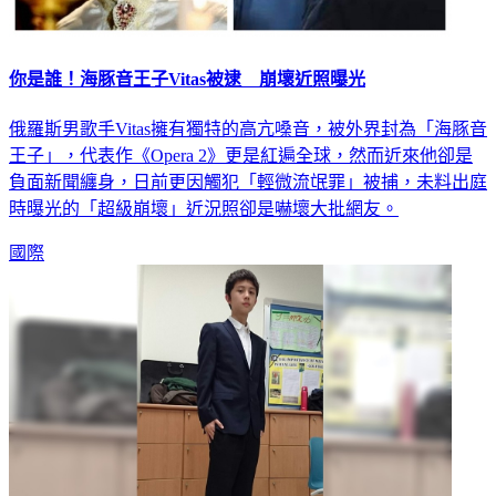
你是誰！海豚音王子Vitas被逮 崩壞近照曝光
俄羅斯男歌手Vitas擁有獨特的高亢嗓音，被外界封為「海豚音
王子」，代表作《Opera 2》更是紅遍全球，然而近來他卻是
負面新聞纏身，日前更因觸犯「輕微流氓罪」被捕，未料出庭
時曝光的「超級崩壞」近況照卻是嚇壞大批網友。
國際