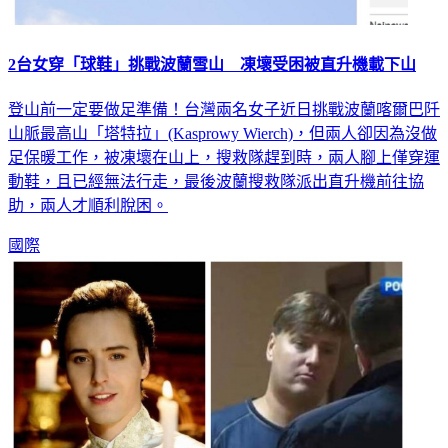
2台女穿「球鞋」挑戰波蘭雪山 凍壞受困被直升機載下山
登山前一定要做足準備！台灣兩名女子近日挑戰波蘭喀爾巴阡
山脈最高山「塔特拉」(Kasprowy Wierch)，但兩人卻因為沒做
足保暖工作，被凍壞在山上，搜救隊趕到時，兩人腳上僅穿運
動鞋，且已經無法行走，最後波蘭搜救隊派出直升機前往協
助，兩人才順利脫困。
國際