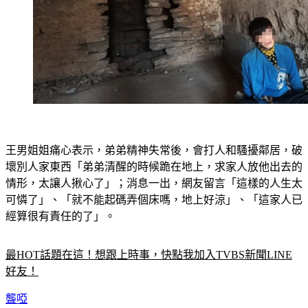
王男姐姐痛心表示，弟弟精神失常後，會打人和騷擾鄰居，破
壞別人家東西「弟弟清醒的時候跪在地上，求家人放他出去的
情形，太讓人揪心了」；消息一出，網友留言「這樣的人生太
可憐了」、「就不能起碼弄個床嗎，地上好涼」、「這家人已
經算很有責任的了」。
最HOT話題在這！想跟上時事，快點我加入TVBS新聞LINE
好友！
聾啞