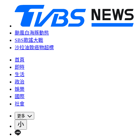
颱風白海豚動態
SBS歌謠大戰
沙拉油致癌物超標
首頁
即時
生活
政治
娛樂
國際
社會
更多