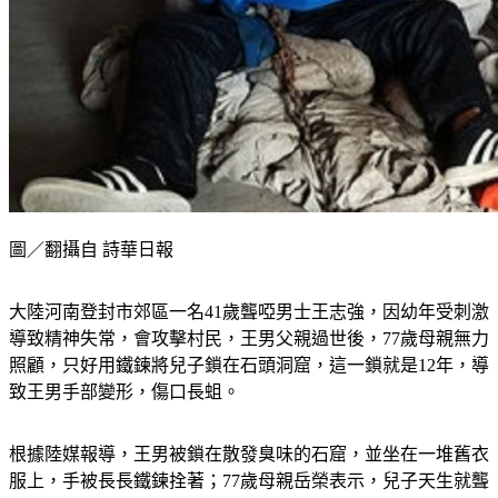
圖／翻攝自 詩華日報
大陸河南登封市郊區一名41歲聾啞男士王志強，因幼年受刺激
導致精神失常，會攻擊村民，王男父親過世後，77歲母親無力
照顧，只好用鐵鍊將兒子鎖在石頭洞窟，這一鎖就是12年，導
致王男手部變形，傷口長蛆。
根據陸媒報導，王男被鎖在散發臭味的石窟，並坐在一堆舊衣
服上，手被長長鐵鍊拴著；77歲母親岳榮表示，兒子天生就聾