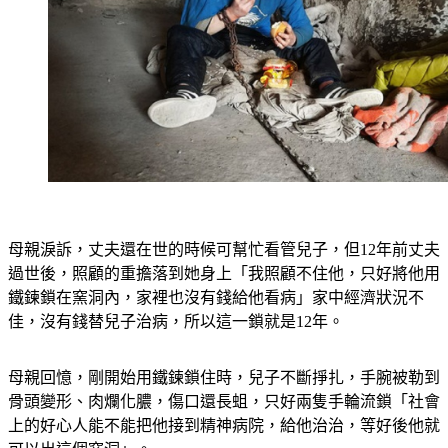
母親淚訴，丈夫還在世的時候可幫忙看管兒子，但12年前丈夫
過世後，照顧的重擔落到她身上「我照顧不住他，只好將他用
鐵鍊鎖在窯洞內，家裡也沒有錢給他看病」家中經濟狀況不
佳，沒有錢替兒子治病，所以這一鎖就是12年。
母親回憶，剛開始用鐵鍊鎖住時，兒子不斷掙扎，手腕被勒到
骨頭變形、肉爛化膿，傷口還長蛆，只好兩隻手輪流鎖「社會
上的好心人能不能把他接到精神病院，給他治治，等好後他就