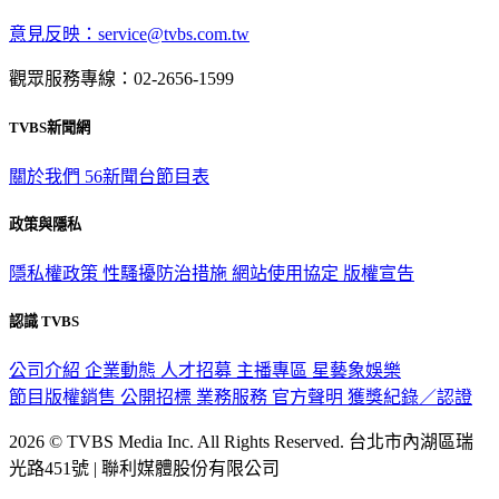
意見反映：service@tvbs.com.tw
觀眾服務專線：02-2656-1599
TVBS新聞網
關於我們
56新聞台節目表
政策與隱私
隱私權政策
性騷擾防治措施
網站使用協定
版權宣告
認識 TVBS
公司介紹
企業動態
人才招募
主播專區
星藝象娛樂
節目版權銷售
公開招標
業務服務
官方聲明
獲獎紀錄／認證
2026 © TVBS Media Inc. All Rights Reserved. 台北市內湖區瑞
光路451號 | 聯利媒體股份有限公司