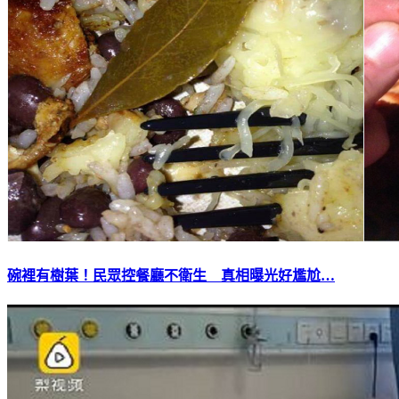
碗裡有樹葉！民眾控餐廳不衛生 真相曝光好尷尬…