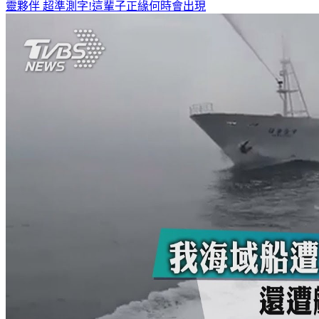
靈夥伴
超準測字!這輩子正緣何時會出現