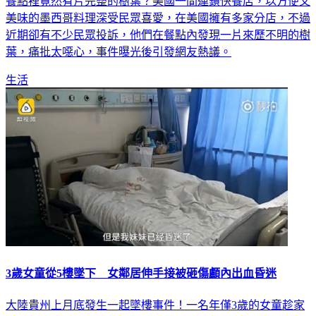
餐點裡竟然有片完整的樹葉？美國一間連鎖快餐店，以方便又
美味的墨西哥料理深受民眾喜愛，在美國擁有多家分店，不過
近期卻有不少民眾投訴，他們在餐點內發現一片來歷不明的樹
葉，痛批太噁心，事件曝光後引發網友熱議。
生活
3歲女童從5樓墜下 女鄰居伸手接被砸傷顱內出血昏迷
大陸貴州上月底發生一起墜樓事件！一名年僅3歲的女童趁家