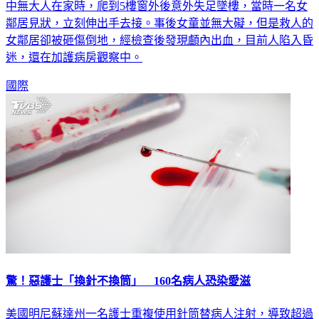
中無大人在家時，爬到5樓窗外後意外失足墜樓，當時一名女
鄰居見狀，立刻伸出手去接。事後女童並無大礙，但是救人的
女鄰居卻被砸傷倒地，經檢查後發現顱內出血，目前人陷入昏
迷，還在加護病房觀察中。
國際
驚！惡護士「換針不換筒」 160名病人恐染愛滋
美國明尼蘇達州一名護士重複使用針筒替病人注射，導致超過