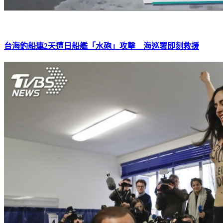
台海釣船連2天遭日船艦「水砲」攻擊 海巡署即刻救援