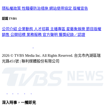
隱私權政策
性騷擾防治措施
網站使用協定
版權宣告
認識 TVBS
公司介紹
企業動態
人才招募
主播專區
星藝象娛樂
節目版權
銷售
公開招標
業務服務
官方聲明
獲獎紀錄／認證
2026 © TVBS Media Inc. All Rights Reserved. 台北市內湖區瑞
光路451號 | 聯利媒體股份有限公司
深入時事，一觸即見