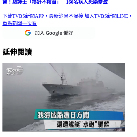
驚！惡護士「換針不換筒」 160名病人恐染愛滋
下載TVBS新聞APP，最新消息不漏接
加入TVBS新聞LINE，
重點新聞一次看
延伸閱讀