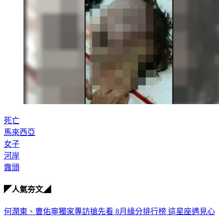
死亡
馬來西亞
女子
河岸
露頭
◤人氣夯文◢
何潤東、曹佑寧獨家專訪搶先看
8月緣分排行榜 這星座遇見心