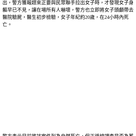
出，警方獲報趕來正要與民眾聯手拉出女子時，才發現女子身
軀早已不見，讓在場所有人嚇壞，警方也立即將女子頭顱帶去
醫院驗屍，醫生初步檢驗，女子年紀約20歲，在24小時內死
亡。