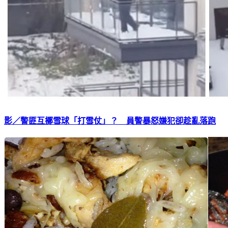
影／警匪互擲雪球「打雪仗」？ 員警暴怒嫌犯卻趁亂落跑