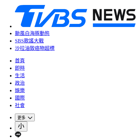
颱風白海豚動態
SBS歌謠大戰
沙拉油致癌物超標
首頁
即時
生活
政治
娛樂
國際
社會
更多