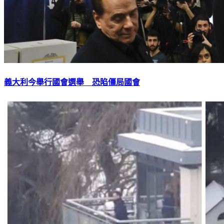
義大利今舉行國會選舉 恐陷僵局國會