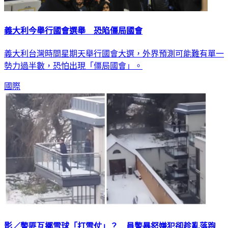
義大利今舉行國會選舉 恐陷僵局國會
義大利台灣時間星期天舉行國會大選，外界預測可能難有單一
勢力過半數，恐怕出現「僵局國會」。
國際
影／警匪互擲雪球「打雪仗」？ 員警暴怒嫌犯卻趁亂落跑