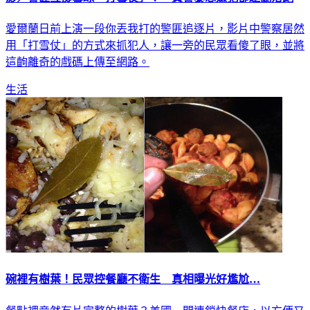
愛爾蘭日前上演一段你丟我打的警匪追逐片，影片中警察居然
用「打雪仗」的方式來抓犯人，讓一旁的民眾看傻了眼，並將
這齣離奇的戲碼上傳至網路。
生活
碗裡有樹葉！民眾控餐廳不衛生 真相曝光好尷尬…