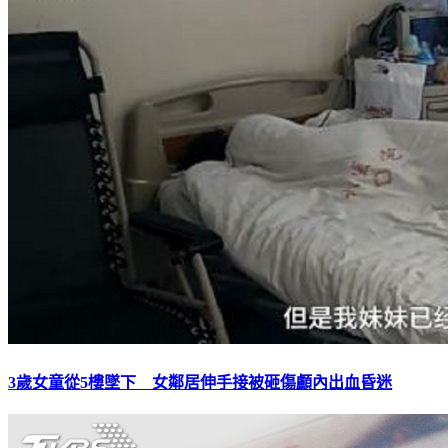
3歲女童從5樓墜下 女鄰居伸手接被砸傷顱內出血昏迷