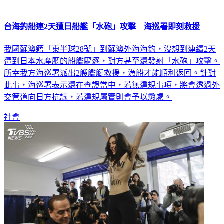
台海釣船連2天遭日船艦「水砲」攻擊 海巡署即刻救援
我國蘇澳籍「東半球28號」到蘇澳外海海釣，沒想到連續2天
遭到日本水產廳的船艦驅逐，對方甚至還發射「水砲」攻擊。
所幸我方海巡署派出2艘艦艇救援，漁船才能順利返回。針對
此事，海巡署表示還在查證當中，若無違規事項，將會透過外
交管道向日方抗議，若違規屬實則會予以懲處。
社會